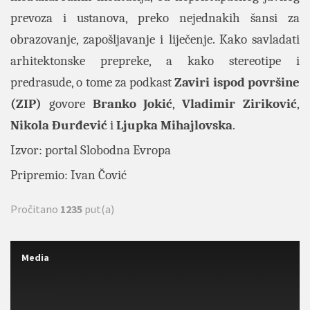
prevoza i ustanova, preko nejednakih šansi za
obrazovanje, zapošljavanje i liječenje. Kako savladati
arhitektonske prepreke, a kako stereotipe i
predrasude, o tome za podkast
Zaviri ispod površine
(ZIP)
govore
Branko Jokić
,
Vladimir Ziriković
,
Nikola Đurđević
i
Ljupka Mihajlovska
.
Izvor: portal
Slobodna Evropa
Pripremio: Ivan Čović
Pročitano
1235
put(a)
Media