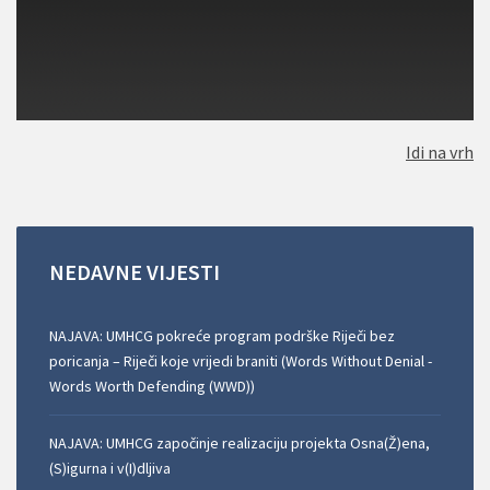
Idi na vrh
NEDAVNE
VIJESTI
NAJAVA: UMHCG pokreće program podrške Riječi bez
poricanja – Riječi koje vrijedi braniti (Words Without Denial -
Words Worth Defending (WWD))
NAJAVA: UMHCG započinje realizaciju projekta Osna(Ž)ena,
(S)igurna i v(I)dljiva