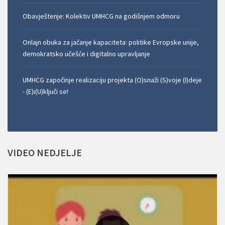
Obavještenje: Kolektiv UMHCG na godišnjem odmoru
Onlajn obuka za jačanje kapaciteta: politike Evropske unije,
demokratsko učešće i digitalno upravljanje
UMHCG započinje realizaciju projekta (O)snaži (S)voje (I)deje
- (E)i(U)ključi se!
VIDEO
NEDJELJE