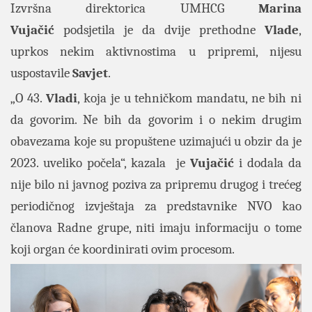
Izvršna direktorica UMHCG
Marina
Vujačić
podsjetila je da dvije prethodne
Vlade
,
uprkos nekim aktivnostima u pripremi, nijesu
uspostavile
Savjet
.
„O 43.
Vladi
, koja je u tehničkom mandatu, ne bih ni
da govorim. Ne bih da govorim i o nekim drugim
obavezama koje su propuštene uzimajući u obzir da je
2023. uveliko počela“, kazala je
Vujačić
i dodala da
nije bilo ni javnog poziva za pripremu drugog i trećeg
periodičnog izvještaja za predstavnike NVO kao
članova Radne grupe, niti imaju informaciju o tome
koji organ će koordinirati ovim procesom.