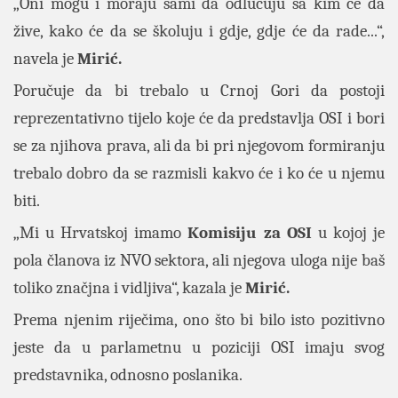
„Oni mogu i moraju sami da odlučuju sa kim će da
žive, kako će da se školuju i gdje, gdje će da rade...“,
navela je
Mirić.
Poručuje da bi trebalo u Crnoj Gori da postoji
reprezentativno tijelo koje će da predstavlja OSI i bori
se za njihova prava, ali da bi pri njegovom formiranju
trebalo dobro da se razmisli kakvo će i ko će u njemu
biti.
„Mi u Hrvatskoj imamo
Komisiju za OSI
u kojoj je
pola članova iz NVO sektora, ali njegova uloga nije baš
toliko značjna i vidljiva“, kazala je
Mirić.
Prema njenim riječima, ono što bi bilo isto pozitivno
jeste da u parlametnu u poziciji OSI imaju svog
predstavnika, odnosno poslanika.