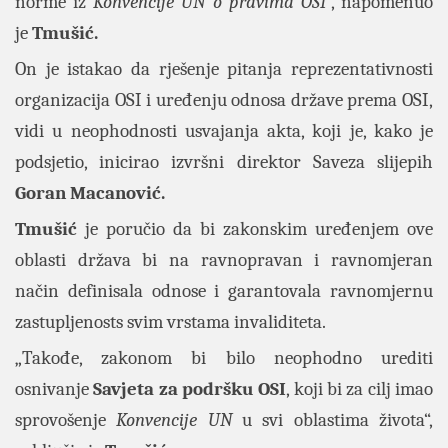
norme iz
Konvencije UN o pravima OSI
“, napomenuo
je
Tmušić.
On je istakao da rješenje pitanja reprezentativnosti
organizacija OSI i uređenju odnosa države prema OSI,
vidi u neophodnosti usvajanja akta, koji je, kako je
podsjetio, inicirao izvršni direktor Saveza slijepih
Goran Macanović.
Tmušić
je poručio da bi zakonskim uređenjem ove
oblasti država bi na ravnopravan i ravnomjeran
način definisala odnose i garantovala ravnomjernu
zastupljenosts svim vrstama invaliditeta.
„Takođe, zakonom bi bilo neophodno urediti
osnivanje
Savjeta za podršku OSI
, koji bi za cilj imao
sprovošenje
Konvencije UN
u svi oblastima života“,