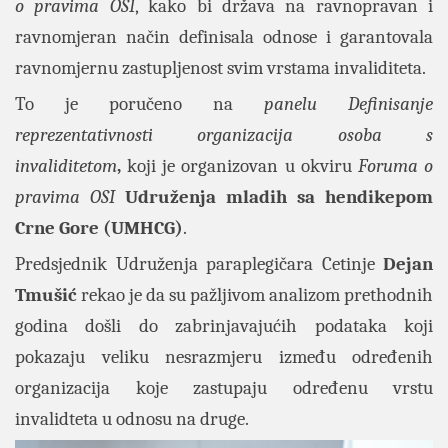
o pravima OSI
, kako bi država na ravnopravan i
ravnomjeran način definisala odnose i garantovala
ravnomjernu zastupljenost svim vrstama invaliditeta.
To je poručeno na
panelu Definisanje
reprezentativnosti organizacija osoba s
invaliditetom
,
koji je organizovan u okviru
Foruma o
pravima OSI
Udruženja mladih sa hendikepom
Crne Gore (UMHCG)
.
Predsjednik Udruženja paraplegičara Cetinje
Dejan
Tmušić
rekao je da su pažljivom analizom prethodnih
godina došli do zabrinjavajućih podataka koji
pokazaju veliku nesrazmjeru između određenih
organizacija koje zastupaju određenu vrstu
invalidteta u odnosu na druge.