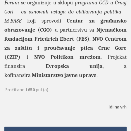
Forum
se organizuje u sklopu
programa OCD u Crnoj
Gori – od osnovnih usluga do oblikovanja politika –
M’BASE
koji sprovodi
Centar za građansko
obrazovanje (CGO)
u partnerstvu sa
Njemačkom
fondacijom Friedrich Ebert (FES)
,
NVO Centrom
za zaštitu i proučavanje ptica Crne Gore
(CZIP)
i
NVO Politikon mrežom
. Projekat
finansira
Evropska unija
, a
kofinansira
Ministarstvo javne uprave
.
Pročitano
1650
put(a)
Idi na vrh