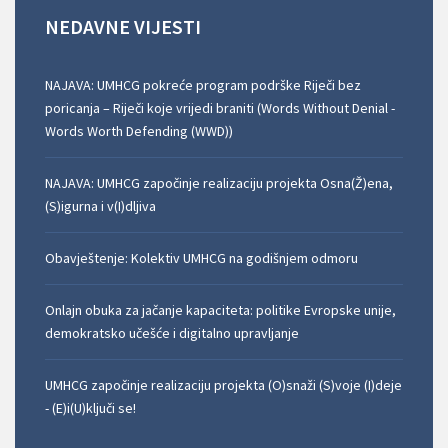
NEDAVNE
VIJESTI
NAJAVA: UMHCG pokreće program podrške Riječi bez
poricanja – Riječi koje vrijedi braniti (Words Without Denial -
Words Worth Defending (WWD))
NAJAVA: UMHCG započinje realizaciju projekta Osna(Ž)ena,
(S)igurna i v(I)dljiva
Obavještenje: Kolektiv UMHCG na godišnjem odmoru
Onlajn obuka za jačanje kapaciteta: politike Evropske unije,
demokratsko učešće i digitalno upravljanje
UMHCG započinje realizaciju projekta (O)snaži (S)voje (I)deje
- (E)i(U)ključi se!