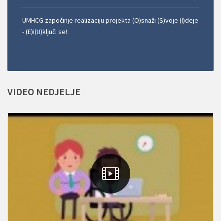
UMHCG započinje realizaciju projekta (O)snaži (S)voje (I)deje
- (E)i(U)ključi se!
VIDEO
NEDJELJE