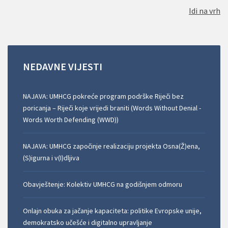
Idi na vrh
NEDAVNE
VIJESTI
NAJAVA: UMHCG pokreće program podrške Riječi bez
poricanja – Riječi koje vrijedi braniti (Words Without Denial -
Words Worth Defending (WWD))
NAJAVA: UMHCG započinje realizaciju projekta Osna(Ž)ena,
(S)igurna i v(I)dljiva
Obavještenje: Kolektiv UMHCG na godišnjem odmoru
Onlajn obuka za jačanje kapaciteta: politike Evropske unije,
demokratsko učešće i digitalno upravljanje