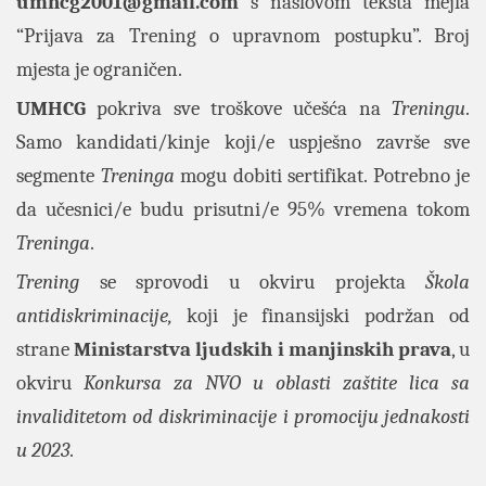
umhcg2001@gmail.com
s naslovom teksta mejla
“Prijava za Trening o upravnom postupku”. Broj
mjesta je ograničen.
UMHCG
pokriva sve troškove učešća na
Treningu
.
Samo kandidati/kinje koji/e uspješno završe sve
segmente
Treninga
mogu dobiti sertifikat. Potrebno je
da učesnici/e budu prisutni/e 95% vremena tokom
Treninga
.
Trening
se sprovodi u okviru projekta
Škola
antidiskriminacije,
koji je finansijski podržan od
strane
Ministarstva ljudskih i manjinskih prava
, u
okviru
Konkursa za NVO u oblasti zaštite lica sa
invaliditetom od diskriminacije i promociju jednakosti
u 2023
.