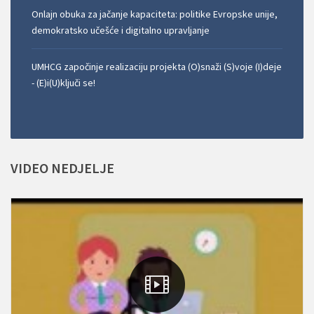
Onlajn obuka za jačanje kapaciteta: politike Evropske unije,
demokratsko učešće i digitalno upravljanje
UMHCG započinje realizaciju projekta (O)snaži (S)voje (I)deje
- (E)i(U)ključi se!
VIDEO
NEDJELJE