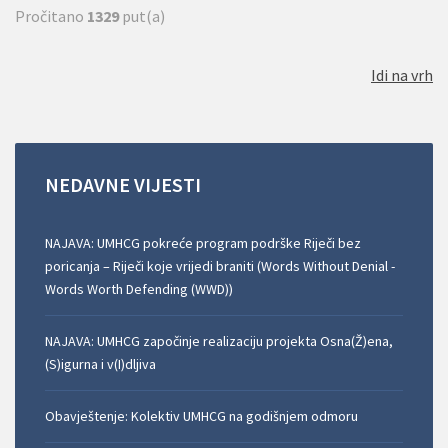
Pročitano
1329
put(a)
Idi na vrh
NEDAVNE
VIJESTI
NAJAVA: UMHCG pokreće program podrške Riječi bez
poricanja – Riječi koje vrijedi braniti (Words Without Denial -
Words Worth Defending (WWD))
NAJAVA: UMHCG započinje realizaciju projekta Osna(Ž)ena,
(S)igurna i v(I)dljiva
Obavještenje: Kolektiv UMHCG na godišnjem odmoru