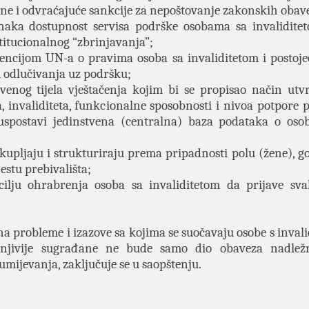
sne i odvraćajuće sankcije za nepoštovanje zakonskih obave
ednaka dostupnost servisa podrške osobama sa invalidite
titucionalnog “zbrinjavanja”;
vencijom UN-a o pravima osoba sa invaliditetom i postoje
m odlučivanja uz podršku;
venog tijela vještačenja kojim bi se propisao način utv
, invaliditeta, funkcionalne sposobnosti i nivoa potpore p
 uspostavi jedinstvena (centralna) baza podataka o os
ikupljaju i strukturiraju prema pripadnosti polu (žene), 
jestu prebivališta;
 cilju ohrabrenja osoba sa invaliditetom da prijave sva
na probleme i izazove sa kojima se suočavaju osobe s invali
anjivije sugrađane ne bude samo dio obaveza nadležn
mijevanja, zaključuje se u saopštenju.