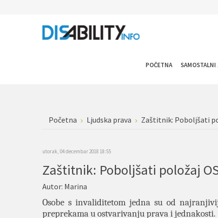
POČETNA
SAMOSTALNI 
Početna
Ljudska prava
Zaštitnik: Poboljšati p
utorak, 04 decembar 2018 18:55
Zaštitnik: Poboljšati položaj OS
Autor:
Marina
Osobe s invaliditetom jedna su od najranjiv
preprekama u ostvarivanju prava i jednakosti.