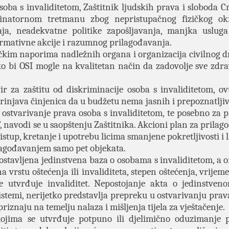
a s invaliditetom, Zaštitnik ljudskih prava i sloboda C
inatornom tretmanu zbog nepristupačnog fizičkog okr
ja, neadekvatne politike zapošljavanja, manjka usluga
irmativne akcije i razumnog prilagođavanja.
ičkim naporima nadležnih organa i organizacija civilnog d
kako bi OSI mogle na kvalitetan način da zadovolje sve zdra
r za zaštitu od diskriminacije osoba s invaliditetom, ov
injava činjenica da u budžetu nema jasnih i prepoznatljivi
 ostvarivanje prava osoba s invaliditetom, te posebno za 
”, navodi se u saopštenju Zaštitnika. Akcioni plan za prila
istup, kretanje i upotrebu licima smanjene pokretljivosti i 
rilagođavanjem samo pet objekata.
spostavljena jedinstvena baza o osobama s invaliditetom, a 
 vrstu oštećenja ili invaliditeta, stepen oštećenja, vrijem
e utvrđuje invaliditet. Nepostojanje akta o jedinstveno
istemi, nerijetko predstavlja prepreku u ostvarivanju prav
iznaju na temelju nalaza i mišljenja tijela za vještačenje.
kojima se utvrđuje potpuno ili djelimično oduzimanje 