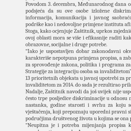
Povodom 3. decembra, Međunarodnog dana osob
podsjeća da su ove osobe izložene diskrim
informacija, komunikacija i javnog saobraća
podrške kao i nedovoljne primjene instituta af
Stoga, kako ocjenjuje Zaštitnik, uprkos zajedn
ovoj oblasti mora se više i efikasnije raditi 
obrazovne, socijalne i druge potrebe.
“Iako je uspostavljen dobar zakonodavni okvi
karakteriše nepotpuna primjena propisa, a zabr
za sprovođenje zakona, politika i programa za
Strategije za integraciju osoba sa invaliditetom
13 prioritetnih objekata u javnoj upotrebi za pr
invaliditetom za 2014. do sada je rezultirao p
Nadalje, Zaštitnik navodi da još uvijek nije u
često trpe posljedice diskriminacije u odnosu na
nastanka, godine starosti i svrhu za koju s
vještačenja, koji prepoznaju uporedni pravni s
područjima društvenog života u kojima se ona pr
“Neupitna je i potreba mijenjanja propisa 