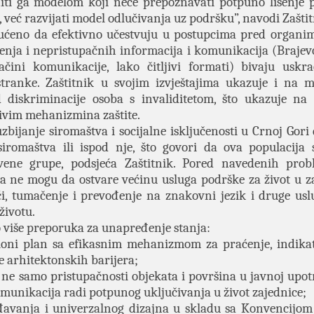
iti ga modelom koji neće prepoznavati potpuno lišenje 
, već razvijati model odlučivanja uz podršku”, navodi Zaštit
gućeno da efektivno učestvuju u postupcima pred organi
ženja i nepristupačnih informacija i komunikacija (Brajev
čini komunikacije, lako čitljivi formati) bivaju uskr
ranke. Zaštitnik u svojim izvještajima ukazuje i na m
 diskriminacije osoba s invaliditetom, što ukazuje n
ivim mehanizmina zaštite.
zbijanje siromaštva i socijalne isključenosti u Crnoj Gori 
iromaštva ili ispod nje, što govori da ova populacija
tvene grupe, podsjeća Zaštitnik. Pored navedenih prob
da ne mogu da ostvare većinu usluga podrške za život u za
i, tumačenje i prevođenje na znakovni jezik i druge usl
životu.
ao više preporuka za unapređenje stanja:
akcioni plan sa efikasnim mehanizmom za praćenje, indika
arhitektonskih barijera;
ne samo pristupačnosti objekata i površina u javnoj upotr
omunikacija radi potpunog uključivanja u život zajednice;
đavanja i univerzalnog dizajna u skladu sa Konvencijo