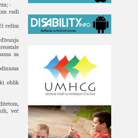
za; -
tom radi
ći režim
rđivanja
reostale
obama sa
godinama
ki oblik
ditetom,
ih, već