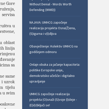
rne Gore
Without Denial - Words Worth
uženja,
Defending (WWD))
 servisa
NAJAVA: UMHCG započinje
ruštva u
realizaciju projekta Osna(Ž)ena,
vstvene,
(S)igurna i v(I)dljiva
u oblast
Obavještenje: Kolektiv UMHCG na
h linija
godišnjem odmoru
primjenu
gođavanje
licima sa
Onlajn obuka za jačanje kapaciteta:
politike Evropske unije,
one same
demokratsko učešće i digitalno
e i uzrok
upravljanje
m tijelu
a u svim
UMHCG započinje realizaciju
projekta (O)snaži (S)voje (I)deje -
poslovne
(E)i(U)ključi se!