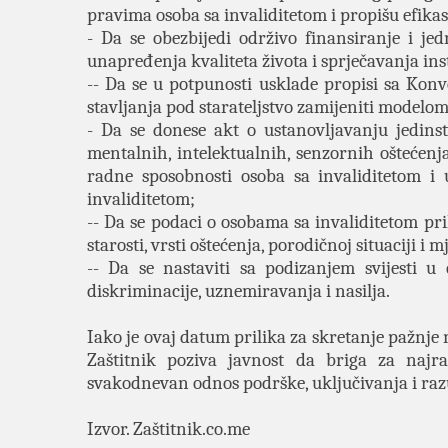
pravima osoba sa invaliditetom i propišu efika
- Da se obezbijedi održivo finansiranje i j
unapređenja kvaliteta života i sprječavanja ins
-- Da se u potpunosti usklade propisi sa Kon
stavljanja pod starateljstvo zamijeniti modelo
- Da se donese akt o ustanovljavanju jedinst
mentalnih, intelektualnih, senzornih oštećenja
radne sposobnosti osoba sa invaliditetom i
invaliditetom;
-- Da se podaci o osobama sa invaliditetom pr
starosti, vrsti oštećenja, porodičnoj situaciji i m
-- Da se nastaviti sa podizanjem svijesti u
diskriminacije, uznemiravanja i nasilja.
Iako je ovaj datum prilika za skretanje pažnje 
Zaštitnik poziva javnost da briga za najr
svakodnevan odnos podrške, uključivanja i razu
Izvor. Zaštitnik.co.me