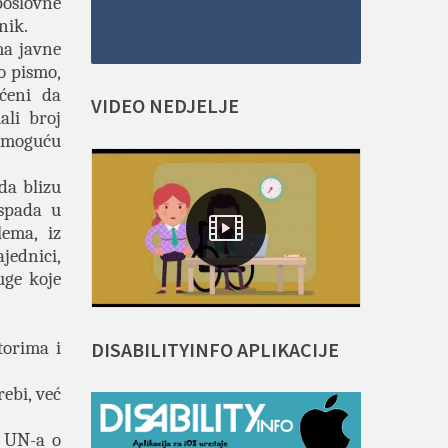
poslovne
nik.
ma javne
o pismo,
aćeni da
VIDEO
NEDJELJE
ali broj
a moguću
da blizu
 spada u
lema, iz
jednici,
uge koje
DISABILITYINFO
APLIKACIJE
torima i
ebi, već
m UN-a o