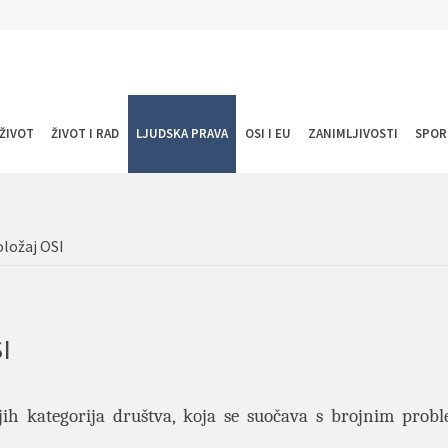
ŽIVOT
ŽIVOT I RAD
LJUDSKA PRAVA
OSI I EU
ZANIMLJIVOSTI
SPOR
oložaj OSI
I
ijih kategorija društva, koja se suočava s brojnim prob