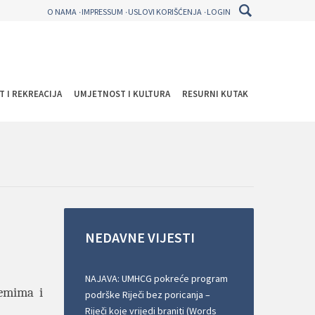
O NAMA
IMPRESSUM
USLOVI KORIŠĆENJA
LOGIN
T I REKREACIJA
UMJETNOST I KULTURA
RESURNI KUTAK
NEDAVNE
VIJESTI
NAJAVA: UMHCG pokreće program
lemima i
podrške Riječi bez poricanja –
Riječi koje vrijedi braniti (Words