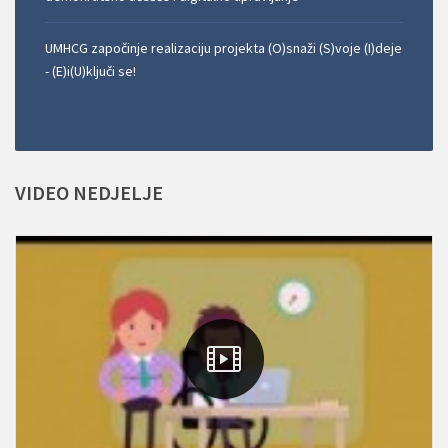
UMHCG započinje realizaciju projekta (O)snaži (S)voje (I)deje
- (E)i(U)ključi se!
VIDEO
NEDJELJE