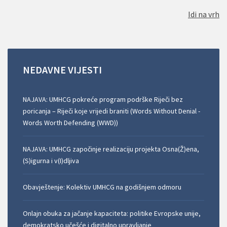
Idi na vrh
NEDAVNE
VIJESTI
NAJAVA: UMHCG pokreće program podrške Riječi bez
poricanja – Riječi koje vrijedi braniti (Words Without Denial -
Words Worth Defending (WWD))
NAJAVA: UMHCG započinje realizaciju projekta Osna(Ž)ena,
(S)igurna i v(I)dljiva
Obavještenje: Kolektiv UMHCG na godišnjem odmoru
Onlajn obuka za jačanje kapaciteta: politike Evropske unije,
demokratsko učešće i digitalno upravljanje