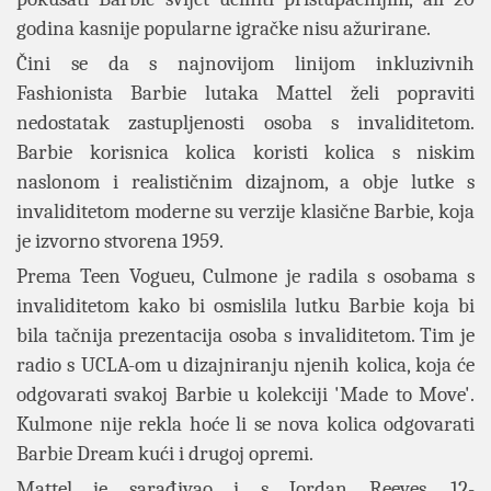
godina kasnije popularne igračke nisu ažurirane.
Čini se da s najnovijom linijom inkluzivnih
Fashionista Barbie lutaka Mattel želi popraviti
nedostatak zastupljenosti osoba s invaliditetom.
Barbie korisnica kolica koristi kolica s niskim
naslonom i realističnim dizajnom, a obje lutke s
invaliditetom moderne su verzije klasične Barbie, koja
je izvorno stvorena 1959.
Prema Teen Vogueu, Culmone je radila s osobama s
invaliditetom kako bi osmislila lutku Barbie koja bi
bila tačnija prezentacija osoba s invaliditetom. Tim je
radio s UCLA-om u dizajniranju njenih kolica, koja će
odgovarati svakoj Barbie u kolekciji 'Made to Move'.
Kulmone nije rekla hoće li se nova kolica odgovarati
Barbie Dream kući i drugoj opremi.
Mattel je sarađivao i s Jordan Reeves, 12-