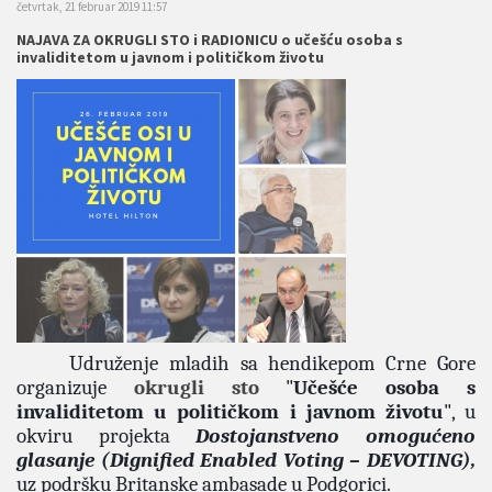
četvrtak, 21 februar 2019 11:57
NAJAVA ZA OKRUGLI STO i RADIONICU o učešću osoba s
invaliditetom u javnom i političkom životu
Udruženje mladih sa hendikepom Crne Gore
organizuje
okrugli sto
"
Učešće osoba s
invaliditetom u političkom i javnom životu
", u
okviru projekta
Dostojanstveno omogućeno
glasanje (Dignified Enabled Voting – DEVOTING),
uz podršku Britanske ambasade u Podgorici.