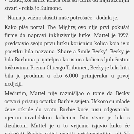
- Lutke, korisnice kolica bila su jedna od najtraženijih
stvari - rekla je Kulmone.
- Nama je važno slušati naše potrošače - dodala je.
Kako piše portal The Mighty, ovo nije prvi pokušaj
firme da napravi inkluzivnije lutke. Mattel je 1997.
predstavio svoju prvu lutku korisnicu kolica koja je u
početku bila nazvana 'Share-a-Smile Becky'. Becky je
bila Barbiina prijateljica korisnica kolica s ljubičastim
toškovima. Prema Chicago Tribuneu, Becky je bila hit i
bila je prodana u oko 6.000 primjeraka u prvoj
nedjelji.
Međutim, Mattel nije razmišljao o tome da Becky
ostvari pristup ostatku Barbie svijeta. Uskoro su mlade
žene otkrile da vrata Barbie kuće nisu odgovarala
njenim invalidskim kolicima. Ista stvar je bila s
dizalicom. Mattel je u to vrijeme izjavio kako će
pokušati Barbie svijet učiniti pristupačnijim, ali 20