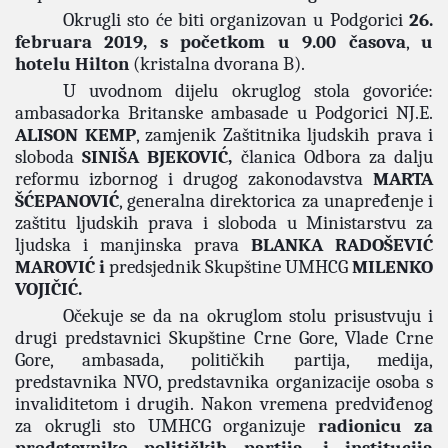
Okrugli sto će biti organizovan u Podgorici
26.
februara 2019, s početkom u 9.00 časova
,
u
hotelu Hilton
(kristalna dvorana B).
U uvodnom dijelu okruglog stola govoriće:
ambasadorka Britanske ambasade u Podgorici NJ.E.
ALISON KEMP
, zamjenik Zaštitnika ljudskih prava i
sloboda
SINIŠA BJEKOVIĆ,
članica Odbora za dalju
reformu izbornog i drugog zakonodavstva
MARTA
ŠĆEPANOVIĆ
, generalna direktorica za unapređenje i
zaštitu ljudskih prava i sloboda u Ministarstvu za
ljudska i manjinska prava
BLANKA RADOŠEVIĆ
MAROVIĆ i
predsjednik Skupštine UMHCG
MILENKO
VOJIČIĆ.
Očekuje se da na okruglom stolu prisustvuju i
drugi predstavnici Skupštine Crne Gore, Vlade Crne
Gore, ambasada, političkih partija, medija,
predstavnika NVO, predstavnika organizacije osoba s
invaliditetom i drugih. Nakon vremena predviđenog
za okrugli sto UMHCG organizuje
radionicu za