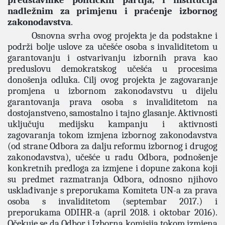
predstavnike političkih partija, i institucija
nadležnim za primjenu i praćenje izbornog
zakonodavstva
.
Osnovna svrha ovog projekta je da podstakne i
podrži bolje uslove za učešće osoba s invaliditetom u
garantovanju i ostvarivanju izbornih prava kao
preduslovu demokratskog učešća u procesima
donošenja odluka. Cilj ovog projekta je zagovaranje
promjena u izbornom zakonodavstvu u dijelu
garantovanja prava osoba s invaliditetom na
dostojanstveno, samostalno i tajno glasanje. Aktivnosti
uključuju medijsku kampanju i aktivnosti
zagovaranja tokom izmjena izbornog zakonodavstva
(od strane Odbora za dalju reformu izbornog i drugog
zakonodavstva), učešće u radu Odbora, podnošenje
konkretnih predloga za izmjene i dopune zakona koji
su predmet razmatranja Odbora, odnosno njihovo
usklađivanje s preporukama Komiteta UN-a za prava
osoba s invaliditetom (septembar 2017.) i
preporukama ODIHR-a (april 2018. i oktobar 2016).
Očekuje se da Odbor i Izborna komisija tokom izmjena