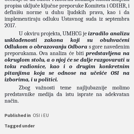
propisa uključe ključne preporuke Komiteta i ODIHR, i
definišu norme u duhu ljudskih prava, kao i da
implementiraju odluku Ustavnog suda iz septembra
2017.
U okviru projekta, UMHCG je
izradilo analizu
usklađenosti zakona koji su obuhvaćeni
Odlukom o obrazovanju Odbora
s gore navedenim
preporukama. Ova analiza će biti
predstavljena na
okruglom stolu, a o njoj će se dalje razgovarati u
toku radionice, kao i o drugim konkretnim
pitanjima koja se odnose na učešće OSI na
izborima, i u politici.
Zbog važnosti teme najljubaznije molimo
predstavnike medija da istu isprate na adekvatan
način.
Published in
OSI i EU
Tagged under