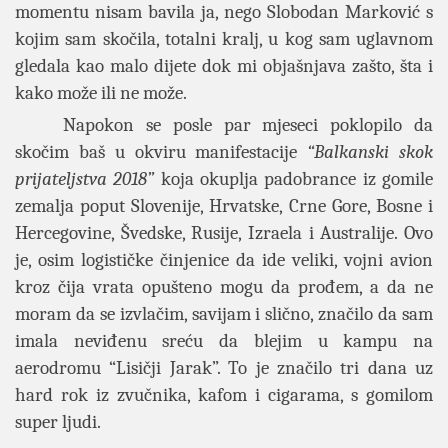
momentu nisam bavila ja, nego Slobodan Marković s
kojim sam skočila, totalni kralj, u kog sam uglavnom
gledala kao malo dijete dok mi objašnjava zašto, šta i
kako može ili ne može.
Napokon se posle par mjeseci poklopilo da
skočim baš u okviru manifestacije
“Balkanski skok
prijateljstva 2018”
koja okuplja padobrance iz gomile
zemalja poput Slovenije, Hrvatske, Crne Gore, Bosne i
Hercegovine, Švedske, Rusije, Izraela i Australije. Ovo
je, osim logističke činjenice da ide veliki, vojni avion
kroz čija vrata opušteno mogu da prođem, a da ne
moram da se izvlačim, savijam i slično, značilo da sam
imala neviđenu sreću da blejim u kampu na
aerodromu “Lisičji Jarak”. To je značilo tri dana uz
hard rok iz zvučnika, kafom i cigarama, s gomilom
super ljudi.