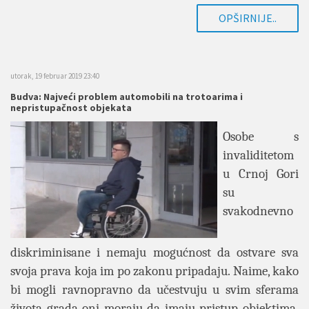
OPŠIRNIJE..
utorak, 19 februar 2019 23:40
Budva: Najveći problem automobili na trotoarima i
nepristupačnost objekata
Osobe s
invaliditetom
u Crnoj Gori
su
svakodnevno
diskriminisane i nemaju mogućnost da ostvare sva
svoja prava koja im po zakonu pripadaju. Naime, kako
bi mogli ravnopravno da učestvuju u svim sferama
života grada oni moraju da imaju pristup objektima,