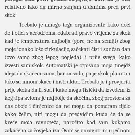
relativno lako da mirno sanjam u danima pred prvi
skok.
Trebalo je mnogo toga organizovati: kako doći
do i otići s aerodroma, odabrati pravo vrijeme za skok
kad je temperatura najbolja (gore, ne na zemlji) zbog
moje ionako loše cirkulacije, sačekati čist i sunčan dan
(ovo samo zbog lepog pogleda), i prije svega, kako
izvesti sam skok. Automatski je otpisana moja tinejdž
ideja da skačem sama, bar za sada, pa je skok planiran
tako sa mnom skače i instruktor. Trebalo je i provjeriti
prije skoka da li, šta, i kako mogu fizički da izvedem, iz
kog tipa aviona je najbolje da skočim, zbog prostora za
nas oboje i činjenice da ne mogu da pomeram tijelo
kako želim, niti mogu da predvidim kuda će da se
kreće moja ravnoteža, naročito kad sam kukama
zakačena za čovjeka iza. Ovim se naravno, ni u jednom