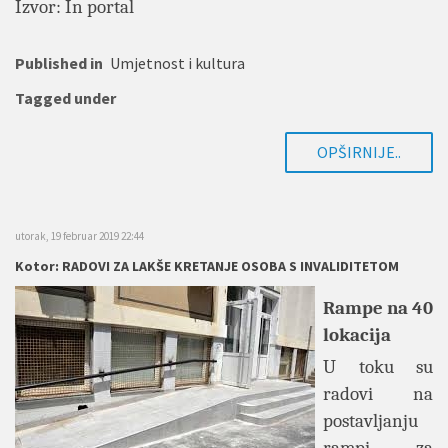
Izvor: In portal
Published in
Umjetnost i kultura
Tagged under
OPŠIRNIJE..
utorak, 19 februar 2019 22:44
Kotor: RADOVI ZA LAKŠE KRETANJE OSOBA S INVALIDITETOM
Rampe na 40
lokacija
U toku su
radovi na
postavljanju