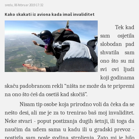
sreda, 06 februar 2019 17:32
Kako skakati iz aviona kada imaš invaliditet
Tek kad
sam osjetila
slobodan pad
shvatila sam
ono što su mi
svi ovi ljudi
koji godinama
skaču padobranom rekli “ništa ne može da te pripremi
na ono što ćeš da osetiš kad skočiš”.
Nisam tip osobe koja prirodno voli da čeka da se
nešto desi, ali me je za to trenirao baš moj invaliditet.
Neke stvari - poput postizanja dugih šetnji, ili toga da
naučim da uđem sama u kadu ili u gradski prevoz -
postigla sam posle godina strpljenja. Zato mi je bilo