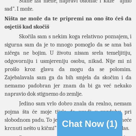
Stane iza mene, napravi oslonac i kaže "'ajmo
sad". I može.
Ništa ne može da te pripremi na ono što ćeš da
osjetiš kad skočiš
Skočila sam s nekim koga relativno poznajem, i
sigurna sam da je to mnogo pomoglo da se ama baš
ničega ne bojim. U životu nisam srela temeljitiju,
odgovorniju i usmjereniju osobu, nikad. Nije mi ni
prošlo kroz glavu da mogu da se polomim.
Zajebalavala sam ga da bih smjela da skočim i da
nemamo padobran jer znam da bi ga već nekako
napravio dok stignemo do zemlje.
Jedino sam vrlo dobro znala da realno, nemam
pojma šta će moje tijelo da uradi u vazduhu pri
slobodnom padu. To je onaj dio “nadam se da mi neće
Chat Now (
1
)
krcnuti nešto u kičmi” koji nisam rekla ni sebi naglas.