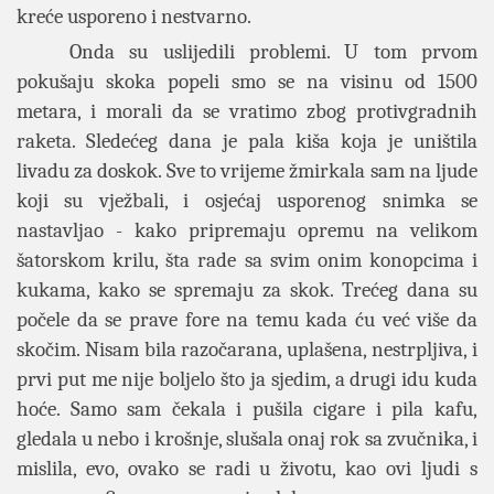
kreće usporeno i nestvarno.
Onda su uslijedili problemi. U tom prvom
pokušaju skoka popeli smo se na visinu od 1500
metara, i morali da se vratimo zbog protivgradnih
raketa. Sledećeg dana je pala kiša koja je uništila
livadu za doskok. Sve to vrijeme žmirkala sam na ljude
koji su vježbali, i osjećaj usporenog snimka se
nastavljao - kako pripremaju opremu na velikom
šatorskom krilu, šta rade sa svim onim konopcima i
kukama, kako se spremaju za skok. Trećeg dana su
počele da se prave fore na temu kada ću već više da
skočim. Nisam bila razočarana, uplašena, nestrpljiva, i
prvi put me nije boljelo što ja sjedim, a drugi idu kuda
hoće. Samo sam čekala i pušila cigare i pila kafu,
gledala u nebo i krošnje, slušala onaj rok sa zvučnika, i
mislila, evo, ovako se radi u životu, kao ovi ljudi s