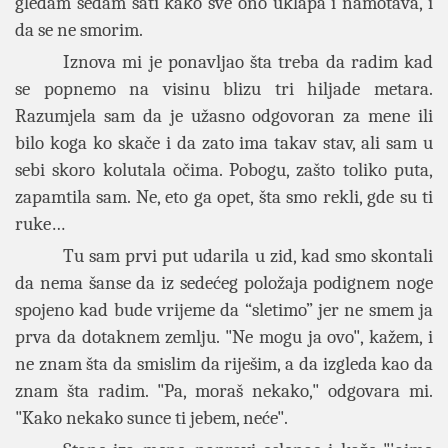
gledam sedam sati kako sve ono uklapa i namotava, i
da se ne smorim.
Iznova mi je ponavljao šta treba da radim kad
se popnemo na visinu blizu tri hiljade metara.
Razumjela sam da je užasno odgovoran za mene ili
bilo koga ko skače i da zato ima takav stav, ali sam u
sebi skoro kolutala očima. Pobogu, zašto toliko puta,
zapamtila sam. Ne, eto ga opet, šta smo rekli, gde su ti
ruke…
Tu sam prvi put udarila u zid, kad smo skontali
da nema šanse da iz sedećeg položaja podignem noge
spojeno kad bude vrijeme da “sletimo” jer ne smem ja
prva da dotaknem zemlju. "Ne mogu ja ovo", kažem, i
ne znam šta da smislim da riješim, a da izgleda kao da
znam šta radim. "Pa, moraš nekako," odgovara mi.
"Kako nekako sunce ti jebem, neće".