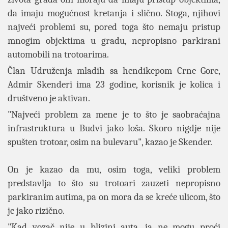
da imaju mogućnost kretanja i slično. Stoga, njihovi
najveći problemi su, pored toga što nemaju pristup
mnogim objektima u gradu, nepropisno parkirani
automobili na trotoarima.
Član Udruženja mladih sa hendikepom Crne Gore,
Admir Skenderi ima 23 godine, korisnik je kolica i
društveno je aktivan.
"Najveći problem za mene je to što je saobraćajna
infrastruktura u Budvi jako loša. Skoro nigdje nije
spušten trotoar, osim na bulevaru", kazao je Skender.
On je kazao da mu, osim toga, veliki problem
predstavlja to što su trotoari zauzeti nepropisno
parkiranim autima, pa on mora da se kreće ulicom, što
je jako rizično.
"Kad vozač nije u blizini auta, ja ne mogu proći