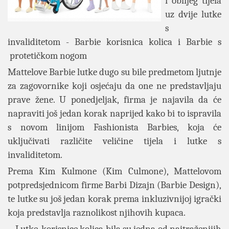
i oblijeg tijela
uz dvije lutke
s
invaliditetom - Barbie korisnica kolica i Barbie s
protetičkom nogom
Mattelove Barbie lutke dugo su bile predmetom ljutnje
za zagovornike koji osjećaju da one ne predstavljaju
prave žene. U ponedjeljak, firma je najavila da će
napraviti još jedan korak naprijed kako bi to ispravila
s novom linijom Fashionista Barbies, koja će
uključivati ​​različite veličine tijela i lutke s
invaliditetom.
Prema Kim Kulmone (Kim Culmone), Mattelovom
potpredsjednicom firme Barbi Dizajn (Barbie Design),
te lutke su još jedan korak prema inkluzivnijoj igrački
koja predstavlja raznolikost njihovih kupaca.