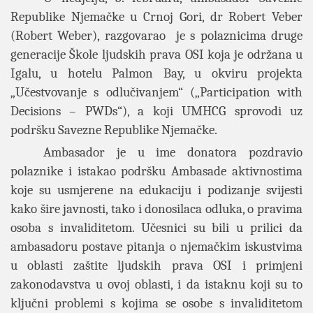
Republike Njemačke u Crnoj Gori, dr Robert Veber
(Robert Weber), razgovarao je s polaznicima druge
generacije Škole ljudskih prava OSI koja je održana u
Igalu, u hotelu Palmon Bay, u okviru projekta
„Učestvovanje s odlučivanjem“ („Participation with
Decisions – PWDs“), a koji UMHCG sprovodi uz
podršku Savezne Republike Njemačke.
Ambasador je u ime donatora pozdravio
polaznike i istakao podršku Ambasade aktivnostima
koje su usmjerene na edukaciju i podizanje svijesti
kako šire javnosti, tako i donosilaca odluka, o pravima
osoba s invaliditetom. Učesnici su bili u prilici da
ambasadoru postave pitanja o njemačkim iskustvima
u oblasti zaštite ljudskih prava OSI i primjeni
zakonodavstva u ovoj oblasti, i da istaknu koji su to
ključni problemi s kojima se osobe s invaliditetom