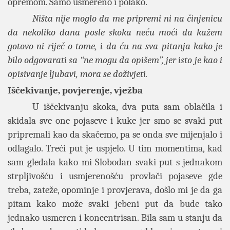
opremom. Samo usmereno i polako.
Ništa nije moglo da me pripremi ni na činjenicu
da nekoliko dana posle skoka neću moći da kažem
gotovo ni riječ o tome, i da ću na sva pitanja kako je
bilo odgovarati sa “ne mogu da opišem”, jer isto je kao i
opisivanje ljubavi, mora se doživjeti.
Iščekivanje, povjerenje, vježba
U iščekivanju skoka, dva puta sam oblačila i
skidala sve one pojaseve i kuke jer smo se svaki put
pripremali kao da skačemo, pa se onda sve mijenjalo i
odlagalo. Treći put je uspjelo. U tim momentima, kad
sam gledala kako mi Slobodan svaki put s jednakom
strpljivošću i usmjerenošću provlači pojaseve gde
treba, zateže, opominje i provjerava, došlo mi je da ga
pitam kako može svaki jebeni put da bude tako
jednako usmeren i koncentrisan. Bila sam u stanju da