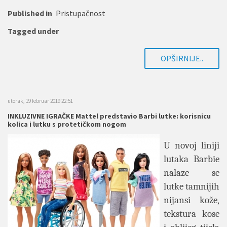
Published in
Pristupačnost
Tagged under
OPŠIRNIJE..
utorak, 19 februar 2019 22:51
INKLUZIVNE IGRAČKE Mattel predstavio Barbi lutke: korisnicu
kolica i lutku s protetičkom nogom
U novoj liniji
lutaka Barbie
nalaze se
lutke tamnijih
nijansi kože,
tekstura kose