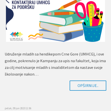
Udruženje mladih sa hendikepom Crne Gore (UMHCG), i ove
godine, pokrenulo je Kampanju za upis na fakultet, koja ima
za cilj motivisanje mladih s invaliditetom da nastave svoje
školovanje nakon…
OPŠIRNIJE..
petak, 09 jun 2023 11:56