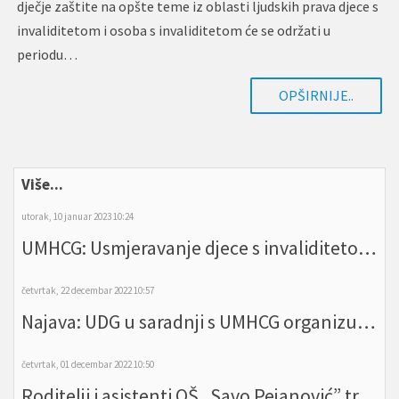
dječje zaštite na opšte teme iz oblasti ljudskih prava djece s
invaliditetom i osoba s invaliditetom će se održati u
periodu…
OPŠIRNIJE..
Više...
utorak, 10 januar 2023 10:24
UMHCG: Usmjeravanje djece s invaliditetom suprotno principima inkluzije
četvrtak, 22 decembar 2022 10:57
Najava: UDG u saradnji s UMHCG organizuje događaj u okviru projekta Inkluzivno visoko obrazovanje na Zapadnom Balkanu - IDEA
četvrtak, 01 decembar 2022 10:50
Roditelji i asistenti OŠ „Savo Pejanović” traže od Ministarstva da povuče spornu odluku