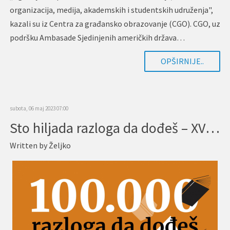
organizacija, medija, akademskih i studentskih udruženja",
kazali su iz Centra za građansko obrazovanje (CGO). CGO, uz
podršku Ambasade Sjedinjenih američkih država…
OPŠIRNIJE..
subota, 06 maj 2023 07:00
Sto hiljada razloga da dođeš – XVII Međunarodni podgorički sajm knjiga i obrazovanja
Written by
Željko