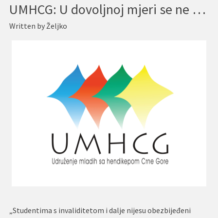
UMHCG: U dovoljnoj mjeri se ne radi na stvaranju mogućnosti za poboljšanje položaja studenata s invaliditetom
Written by
Željko
„Studentima s invaliditetom i dalje nijesu obezbijeđeni