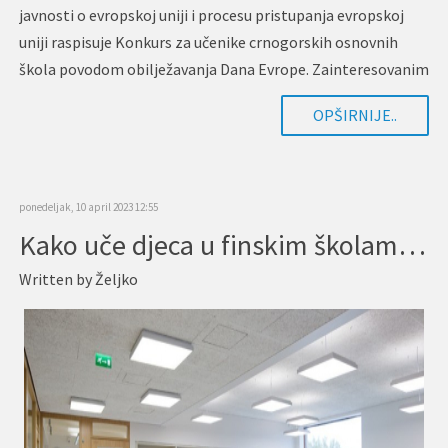
javnosti o evropskoj uniji i procesu pristupanja evropskoj
uniji raspisuje Konkurs za učenike crnogorskih osnovnih
škola povodom obilježavanja Dana Evrope. Zainteresovanim
osnovcima se na…
OPŠIRNIJE..
ponedeljak, 10 april 2023 12:55
Kako uče djeca u finskim školama i zašto su među najboljima na svijetu
Written by
Željko