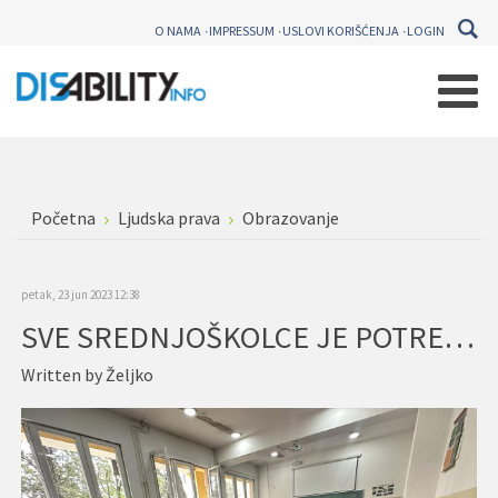
O NAMA
IMPRESSUM
USLOVI KORIŠĆENJA
LOGIN
Početna
Ljudska prava
Obrazovanje
petak, 23 jun 2023 12:38
SVE SREDNJOŠKOLCE JE POTREBNO EDUKOVATI O PRAVIMA OSOBA S INVALIDITETOM
Written by
Željko