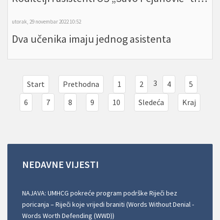
utorak, 29 novembar 2022 10:52
Dva učenika imaju jednog asistenta
3
Start
Prethodna
1
2
4
5
6
7
8
9
10
Sledeća
Kraj
NEDAVNE
VIJESTI
NAJAVA: UMHCG pokreće program podrške Riječi bez
poricanja – Riječi koje vrijedi braniti (Words Without Denial -
Words Worth Defending (WWD))