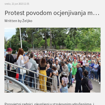
sreda, 21 jun 2023 12:35
Protest povodom ocjenjivanja maturskog ispita: Ocjene jesu važne ali put do njih je najvažniji
Written by
Željko
Prosvjetni radnici, okupljeni u strukovnim udruženjima, i