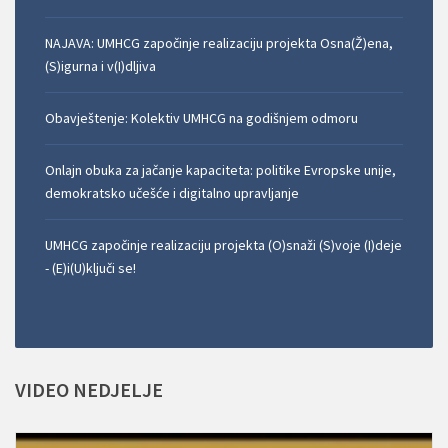
NAJAVA: UMHCG započinje realizaciju projekta Osna(Ž)ena,
(S)igurna i v(I)dljiva
Obavještenje: Kolektiv UMHCG na godišnjem odmoru
Onlajn obuka za jačanje kapaciteta: politike Evropske unije,
demokratsko učešće i digitalno upravljanje
UMHCG započinje realizaciju projekta (O)snaži (S)voje (I)deje
- (E)i(U)ključi se!
VIDEO
NEDJELJE