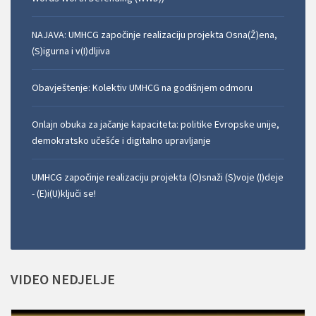
NAJAVA: UMHCG započinje realizaciju projekta Osna(Ž)ena,
(S)igurna i v(I)dljiva
Obavještenje: Kolektiv UMHCG na godišnjem odmoru
Onlajn obuka za jačanje kapaciteta: politike Evropske unije,
demokratsko učešće i digitalno upravljanje
UMHCG započinje realizaciju projekta (O)snaži (S)voje (I)deje
- (E)i(U)ključi se!
VIDEO
NEDJELJE