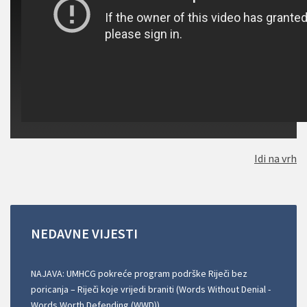
Idi na vrh
NEDAVNE
VIJESTI
NAJAVA: UMHCG pokreće program podrške Riječi bez
poricanja – Riječi koje vrijedi braniti (Words Without Denial -
Words Worth Defending (WWD))