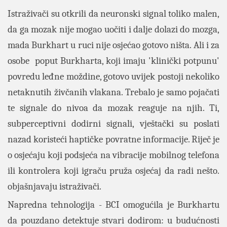
Istraživači su otkrili da neuronski signal toliko malen,
da ga mozak nije mogao uočiti i dalje dolazi do mozga,
mada Burkhart u ruci nije osjećao gotovo ništa. Ali i za
osobe poput Burkharta, koji imaju 'klinički potpunu'
povredu leđne moždine, gotovo uvijek postoji nekoliko
netaknutih živčanih vlakana. Trebalo je samo pojačati
te signale do nivoa da mozak reaguje na njih. Ti,
subperceptivni dodirni signali, vještački su poslati
nazad koristeći haptičke povratne informacije. Riječ je
o osjećaju koji podsjeća na vibracije mobilnog telefona
ili kontrolera koji igraču pruža osjećaj da radi nešto.
objašnjavaju istraživači.
Napredna tehnologija - BCI omogućila je Burkhartu
da pouzdano detektuje stvari dodirom: u budućnosti