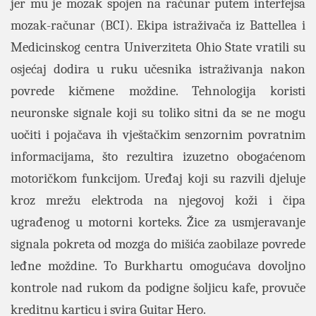
jer mu je mozak spojen na računar putem interfejsa
mozak-računar (BCI). Ekipa istraživača iz Battellea i
Medicinskog centra Univerziteta Ohio State vratili su
osjećaj dodira u ruku učesnika istraživanja nakon
povrede kičmene moždine. Tehnologija koristi
neuronske signale koji su toliko sitni da se ne mogu
uočiti i pojačava ih vještačkim senzornim povratnim
informacijama, što rezultira izuzetno obogaćenom
motoričkom funkcijom.
Uređaj koji su razvili djeluje
kroz mrežu elektroda na njegovoj koži i čipa
ugrađenog u motorni korteks. Žice za usmjeravanje
signala pokreta od mozga do mišića zaobilaze povrede
leđne moždine. To Burkhartu omogućava dovoljno
kontrole nad rukom da podigne šoljicu kafe, provuče
kreditnu karticu i svira Guitar Hero.