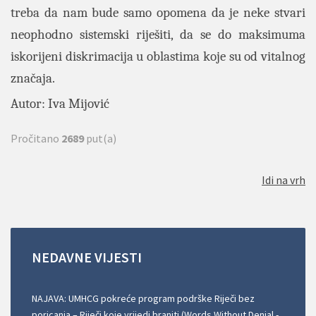
treba da nam bude samo opomena da je neke stvari
neophodno sistemski riješiti, da se do maksimuma
iskorijeni diskrimacija u oblastima koje su od vitalnog
značaja.
Autor: Iva Mijović
Pročitano
2689
put(a)
Idi na vrh
NEDAVNE
VIJESTI
NAJAVA: UMHCG pokreće program podrške Riječi bez
poricanja – Riječi koje vrijedi braniti (Words Without Denial -