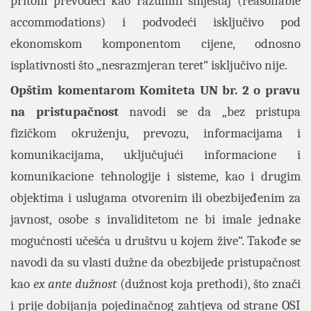
pritom prevodeći kao razumni smještaj (reasonable
accommodations) i podvodeći isključivo pod
ekonomskom komponentom cijene, odnosno
isplativnosti što „nesrazmjeran teret“ isključivo nije.
Opštim komentarom Komiteta UN br. 2 o pravu
na pristupačnost
navodi se da „bez pristupa
fizičkom okruženju, prevozu, informacijama i
komunikacijama, uključujući informacione i
komunikacione tehnologije i sisteme, kao i drugim
objektima i uslugama otvorenim ili obezbijeđenim za
javnost, osobe s invaliditetom ne bi imale jednake
mogućnosti učešća u društvu u kojem žive“. Takođe se
navodi da su vlasti dužne da obezbijede pristupačnost
kao
ex ante dužnost
(dužnost koja prethodi), što znači
i prije dobijanja pojedinačnog zahtjeva od strane OSI