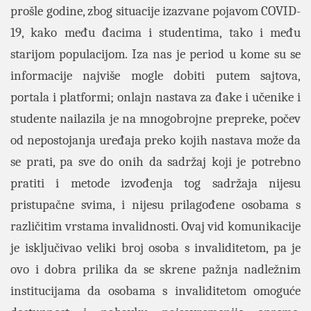
prošle godine, zbog situacije izazvane pojavom COVID-
19, kako među đacima i studentima, tako i među
starijom populacijom. Iza nas je period u kome su se
informacije najviše mogle dobiti putem sajtova,
portala i platformi; onlajn nastava za đake i učenike i
studente nailazila je na mnogobrojne prepreke, počev
od nepostojanja uređaja preko kojih nastava može da
se prati, pa sve do onih da sadržaj koji je potrebno
pratiti i metode izvođenja tog sadržaja nijesu
pristupačne svima, i nijesu prilagođene osobama s
različitim vrstama invalidnosti. Ovaj vid komunikacije
je isključivao veliki broj osoba s invaliditetom, pa je
ovo i dobra prilika da se skrene pažnja nadležnim
institucijama da osobama s invaliditetom omoguće