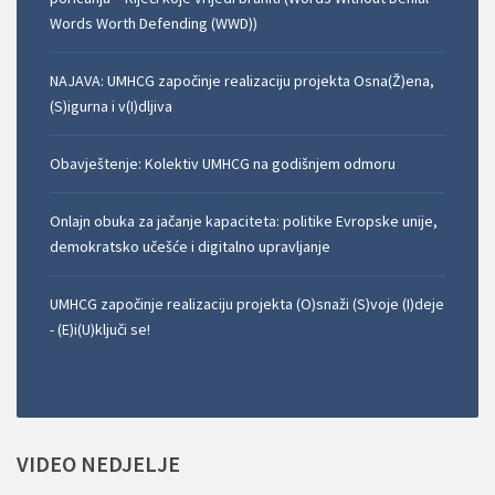
Words Worth Defending (WWD))
NAJAVA: UMHCG započinje realizaciju projekta Osna(Ž)ena,
(S)igurna i v(I)dljiva
Obavještenje: Kolektiv UMHCG na godišnjem odmoru
Onlajn obuka za jačanje kapaciteta: politike Evropske unije,
demokratsko učešće i digitalno upravljanje
UMHCG započinje realizaciju projekta (O)snaži (S)voje (I)deje
- (E)i(U)ključi se!
VIDEO
NEDJELJE