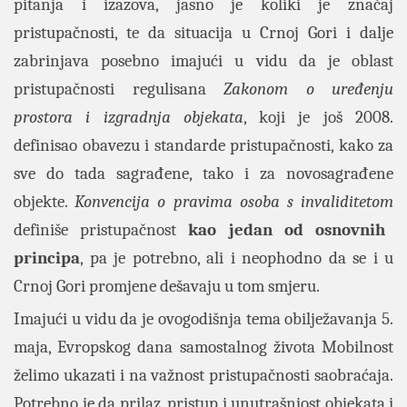
pitanja i izazova, jasno je koliki je značaj
pristupačnosti, te da situacija u Crnoj Gori i dalje
zabrinjava posebno imajući u vidu da je oblast
pristupačnosti regulisana
Zakonom o uređenju
prostora i izgradnja objekata
, koji je još 2008.
definisao obavezu i standarde pristupačnosti, kako za
sve do tada sagrađene, tako i za novosagrađene
objekte.
Konvencija o pravima osoba s invaliditetom
definiše pristupačnost
kao jedan od osnovnih
principa
, pa je potrebno, ali i neophodno da se i u
Crnoj Gori promjene dešavaju u tom smjeru.
Imajući u vidu da je ovogodišnja tema obilježavanja 5.
maja, Evropskog dana samostalnog života Mobilnost
želimo ukazati i na važnost pristupačnosti saobraćaja.
Potrebno je da prilaz, pristup i unutrašnjost objekata i