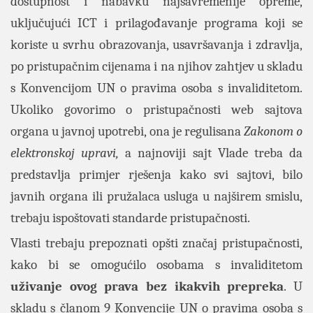
dostupnost i nabavku najsavremenije opreme,
uključujući ICT i prilagođavanje programa koji se
koriste u svrhu obrazovanja, usavršavanja i zdravlja,
po pristupačnim cijenama i na njihov zahtjev u skladu
s Konvencijom UN o pravima osoba s invaliditetom.
Ukoliko govorimo o pristupačnosti web sajtova
organa u javnoj upotrebi, ona je regulisana
Zakonom o
elektronskoj upravi,
a najnoviji sajt Vlade treba da
predstavlja primjer rješenja kako svi sajtovi, bilo
javnih organa ili pružalaca usluga u najširem smislu,
trebaju ispoštovati standarde pristupačnosti.
Vlasti trebaju prepoznati opšti značaj pristupačnosti,
kako bi se omogućilo osobama s invaliditetom
uživanje ovog prava bez ikakvih prepreka
. U
skladu s članom 9 Konvencije UN o pravima osoba s