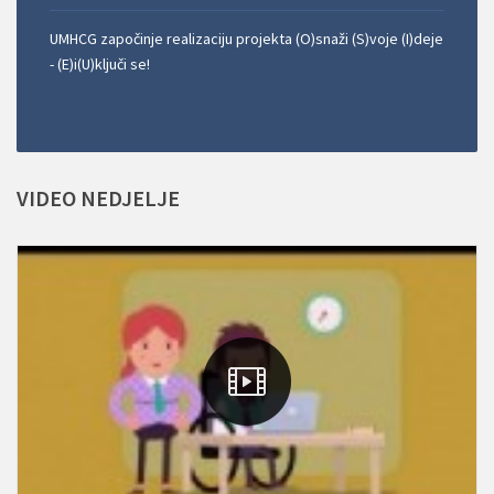
UMHCG započinje realizaciju projekta (O)snaži (S)voje (I)deje
- (E)i(U)ključi se!
VIDEO
NEDJELJE