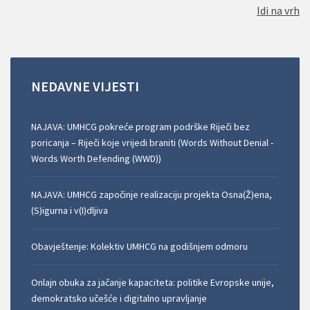
Idi na vrh
NEDAVNE
VIJESTI
NAJAVA: UMHCG pokreće program podrške Riječi bez
poricanja – Riječi koje vrijedi braniti (Words Without Denial -
Words Worth Defending (WWD))
NAJAVA: UMHCG započinje realizaciju projekta Osna(Ž)ena,
(S)igurna i v(I)dljiva
Obavještenje: Kolektiv UMHCG na godišnjem odmoru
Onlajn obuka za jačanje kapaciteta: politike Evropske unije,
demokratsko učešće i digitalno upravljanje