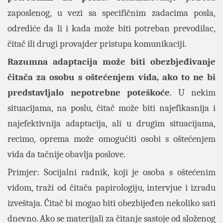
zaposlenog, u vezi sa specifičnim zadacima posla,
odrediće da li i kada može biti potreban prevodilac,
čitač ili drugi provajder pristupa komunikaciji.
Razumna adaptacija može biti obezbjeđivanje
čitača za osobu s oštećenjem vida, ako to ne bi
predstavljalo nepotrebne poteškoće
. U nekim
situacijama, na poslu, čitač može biti najefikasnija i
najefektivnija adaptacija, ali u drugim situacijama,
recimo, oprema može omogućiti osobi s oštećenjem
vida da tačnije obavlja poslove.
Primjer: Socijalni radnik, koji je osoba s oštećenim
vidom, traži od čitača papirologiju, intervjue i izradu
izveštaja. Čitač bi mogao biti obezbijeđen nekoliko sati
dnevno. Ako se materijali za čitanje sastoje od složenog