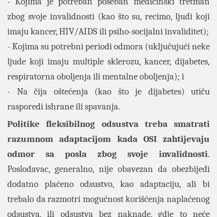
- Kojima je potreban poseban medicinski tretman
zbog svoje invalidnosti (kao što su, recimo, ljudi koji
imaju kancer, HIV/AIDS ili psiho-socijalni invaliditet);
- Kojima su potrebni periodi odmora (uključujući neke
ljude koji imaju multiple sklerozu, kancer, dijabetes,
respiratorna oboljenja ili mentalne oboljenja); i
- Na čija oštećenja (kao što je dijabetes) utiču
rasporedi ishrane ili spavanja.
Politike fleksibilnog odsustva treba smatrati
razumnom adaptacijom kada OSI zahtijevaju
odmor sa posla zbog svoje invalidnosti
.
Poslodavac, generalno, nije obavezan da obezbijedi
dodatno plaćeno odsustvo, kao adaptaciju, ali bi
trebalo da razmotri mogućnost korišćenja naplaćenog
odsustva, ili odsustva bez naknade, gdje to neće