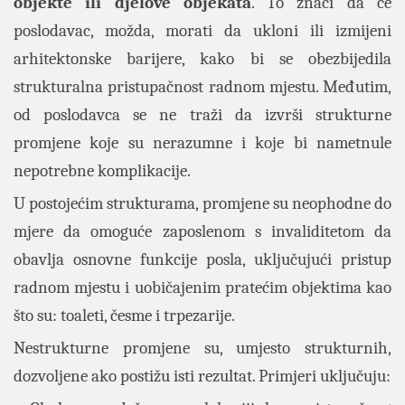
objekte ili djelove objekata
. To znači da će
poslodavac, možda, morati da ukloni ili izmijeni
arhitektonske barijere, kako bi se obezbijedila
strukturalna pristupačnost radnom mjestu. Međutim,
od poslodavca se ne traži da izvrši strukturne
promjene koje su nerazumne i koje bi nametnule
nepotrebne komplikacije.
U postojećim strukturama, promjene su neophodne do
mjere da omoguće zaposlenom s invaliditetom da
obavlja osnovne funkcije posla, uključujući pristup
radnom mjestu i uobičajenim pratećim objektima kao
što su: toaleti, česme i trpezarije.
Nestrukturne promjene su, umjesto strukturnih,
dozvoljene ako postižu isti rezultat. Primjeri uključuju: