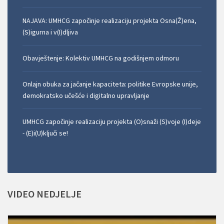
NAJAVA: UMHCG započinje realizaciju projekta Osna(Ž)ena,
(S)igurna i v(I)dljiva
Obavještenje: Kolektiv UMHCG na godišnjem odmoru
Onlajn obuka za jačanje kapaciteta: politike Evropske unije,
demokratsko učešće i digitalno upravljanje
UMHCG započinje realizaciju projekta (O)snaži (S)voje (I)deje
- (E)i(U)ključi se!
VIDEO
NEDJELJE