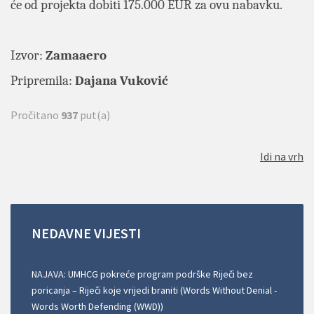
će od projekta dobiti 175.000 EUR za ovu nabavku.
Izvor:
Zamaaero
Pripremila:
Dajana Vuković
Pročitano
937
put(a)
Idi na vrh
NEDAVNE
VIJESTI
NAJAVA: UMHCG pokreće program podrške Riječi bez
poricanja – Riječi koje vrijedi braniti (Words Without Denial -
Words Worth Defending (WWD))