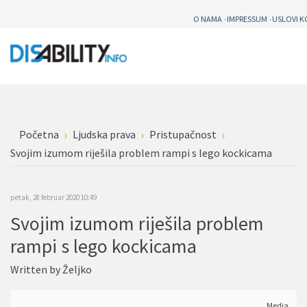
O NAMA
IMPRESSUM
USLOVI K
Početna
Ljudska prava
Pristupačnost
Svojim izumom riješila problem rampi s lego kockicama
petak, 28 februar 2020 10:49
Svojim izumom riješila problem
rampi s lego kockicama
Written by
Željko
Media