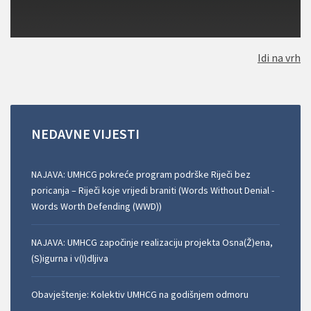
Idi na vrh
NEDAVNE
VIJESTI
NAJAVA: UMHCG pokreće program podrške Riječi bez
poricanja – Riječi koje vrijedi braniti (Words Without Denial -
Words Worth Defending (WWD))
NAJAVA: UMHCG započinje realizaciju projekta Osna(Ž)ena,
(S)igurna i v(I)dljiva
Obavještenje: Kolektiv UMHCG na godišnjem odmoru