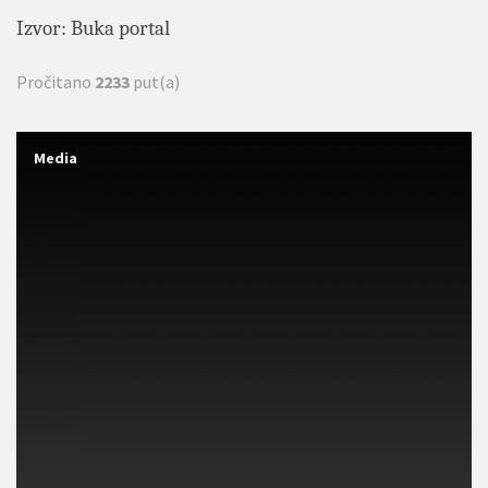
Izvor: Buka portal
Pročitano
2233
put(a)
Media