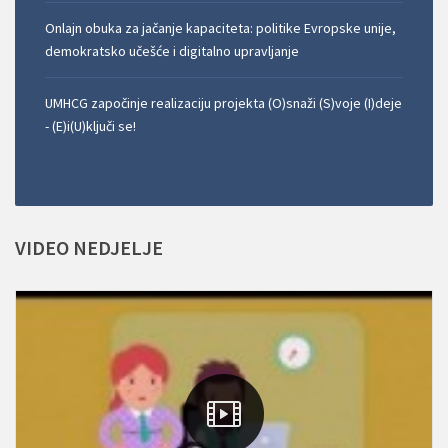
Onlajn obuka za jačanje kapaciteta: politike Evropske unije,
demokratsko učešće i digitalno upravljanje
UMHCG započinje realizaciju projekta (O)snaži (S)voje (I)deje
- (E)i(U)ključi se!
VIDEO
NEDJELJE