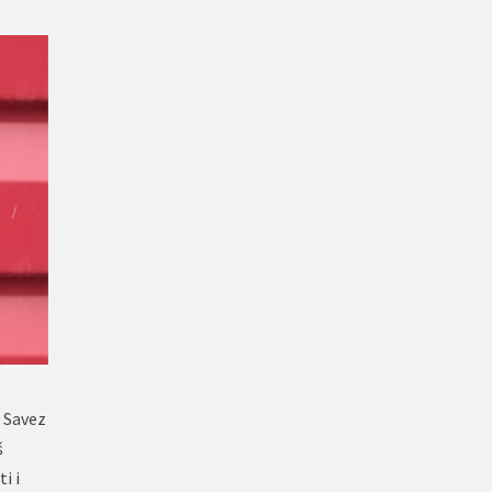
 Savez
š
i i