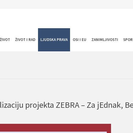
ŽIVOT
ŽIVOT I RAD
LJUDSKA PRAVA
OSI I EU
ZANIMLJIVOSTI
SPOR