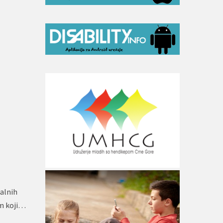
alnih
om koji…