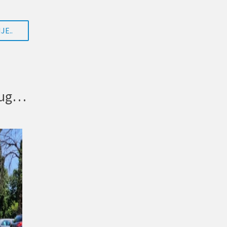
JE..
Na više lokacija u gradu počela ugradnja novih taktilnih staza vodilja, za osobe s oštećenim vidom