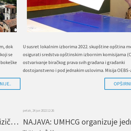
om, dok
U susret lokalnim izborima 2022. skupštine opština m
koji se
osigurati sredstva opštinskim izbornim komisijama (O
z bokeške
ostvarivanje biračkog prava svih građana i građanki
dostojanstveno i pod jednakim uslovima. Misija OEBS
IJE..
OPŠIRNI
petak, 24 jun 2022 12:26
Do kraja ove godine okončati fizičko prilagođavanje zdravstvenih ustanova za OSI