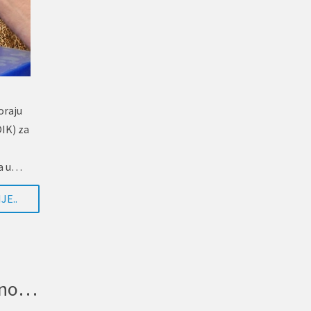
oraju
IK) za
-a u…
JE..
NAJAVA: UMHCG organizuje jednodnevne Radionice o bezbjednosti i pristupačnosti javnog saobraćaja