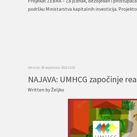
Projekat ZEBRA – Za jEdnak, Bezbjedan i pRistupača
podršku Ministarstva kapitalnih investicija. Projekt
četvrtak, 08 septembar 2022 13:03
NAJAVA: UMHCG započinje reali
Written by
Željko