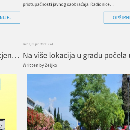
pristupačnosti javnog saobraćaja. Radionice…
IJE..
OPŠIRNI
sreda, 08 jun 2022 12:44
NAJAVA: UMHCG sprovodi procjenu fizičke pristupačnosti prostorija i procjenu digitalne pristupačnosti među agencijama Ujedinjenih nacija u Crnoj Gori
Written by
Željko