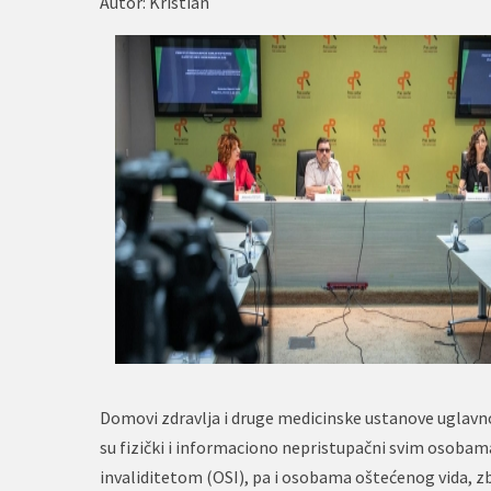
Autor:
Kristian
Domovi zdravlja i druge medicinske ustanove uglav
su fizički i informaciono nepristupačni svim osobam
invaliditetom (OSI), pa i osobama oštećenog vida, z