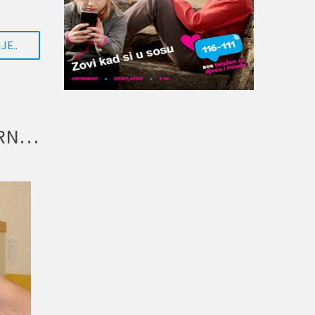
JE..
OMOGUĆITI OPŠTINSKIM IZBORNIM KOMISIJAMA USLOVE ZA SPROVOĐENJE PREDSTOJEĆEG IZBORNOG PROCESA