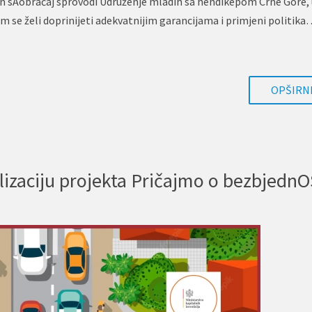
n sAobraćaj sprovodi Udruženje mladih sa hendikepom Crne Gore,
om se želi doprinijeti adekvatnijim garancijama i primjeni politik
OPŠIRNI
zaciju projekta Pričajmo o bezbjednO