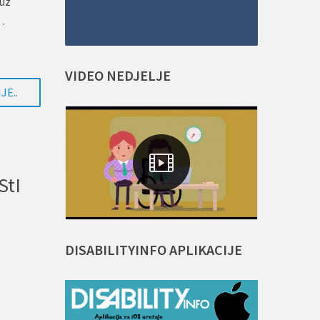
 uz
a…
VIDEO
NEDJELJE
JE..
StI
DISABILITYINFO
APLIKACIJE