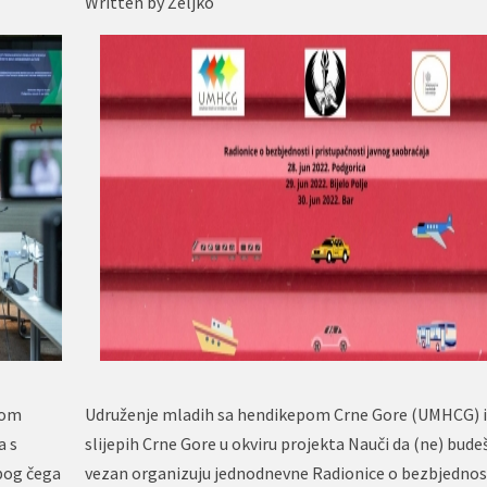
Written by
Željko
nom
Udruženje mladih sa hendikepom Crne Gore (UMHCG) i
a s
slijepih Crne Gore u okviru projekta Nauči da (ne) bude
bog čega
vezan organizuju jednodnevne Radionice o bezbjednost