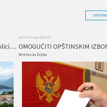
OPŠIRNI
četvrtak, 04 avgust 2022 13:06
Vozači ne poštuju prava OSI, policija neažurna
Written by
Željko