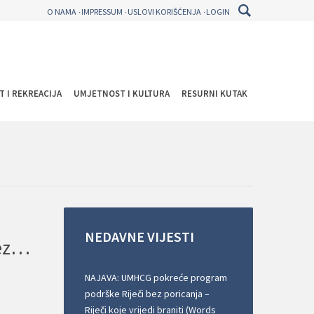
O NAMA
IMPRESSUM
USLOVI KORIŠĆENJA
LOGIN
T I REKREACIJA
UMJETNOST I KULTURA
RESURNI KUTAK
NEDAVNE
VIJESTI
NAJAVA: UMHCG započinje realizaciju projekta ZEBRA – Za jEdnak, Bezbjedan i pRistupačan sAobraćaj
NAJAVA: UMHCG pokreće program
podrške Riječi bez poricanja –
Riječi koje vrijedi braniti (Words