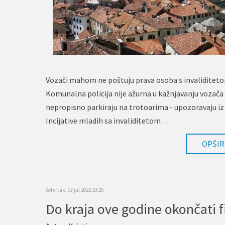
Vozači mahom ne poštuju prava osoba s invaliditet
Komunalna policija nije ažurna u kažnjavanju vozača 
nepropisno parkiraju na trotoarima - upozoravaju i
Incijative mladih sa invaliditetom…
OPŠIRN
četvrtak, 07 jul 2022 10:25