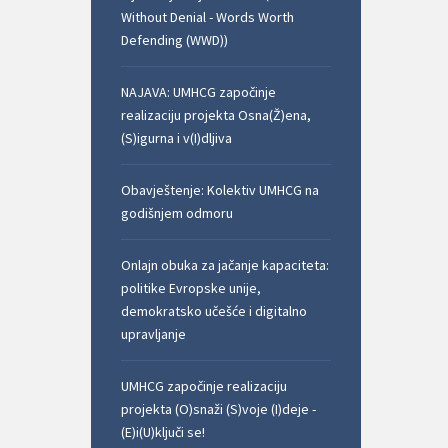
Without Denial - Words Worth
Defending (WWD))
NAJAVA: UMHCG započinje
realizaciju projekta Osna(Ž)ena,
(S)igurna i v(I)dljiva
Obavještenje: Kolektiv UMHCG na
godišnjem odmoru
Onlajn obuka za jačanje kapaciteta:
politike Evropske unije,
demokratsko učešće i digitalno
upravljanje
UMHCG započinje realizaciju
projekta (O)snaži (S)voje (I)deje -
(E)i(U)ključi se!