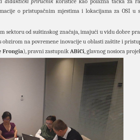
i didaktički priručnik
koristiće kao polazna tačka za ra
ormacije o pristupačnim mjestima i lokacijama za OSI u s
sektoru od suštinskog značaja, imajući u vidu dobre pra
s obzirom na povremene inovacije u oblasti zaštite i pristu
e Frongia
), pravni zastupnik
ABiCi
, glavnog nosioca proje