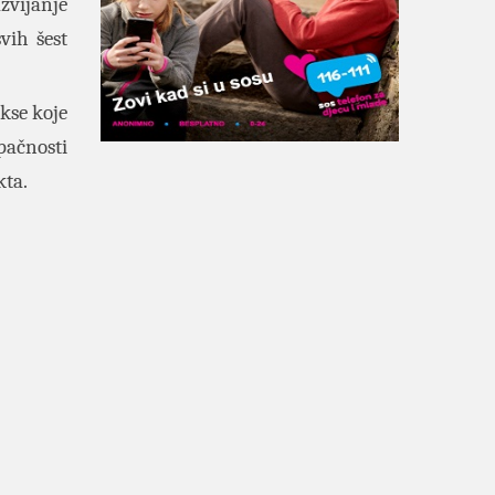
zvijanje
vih šest
kse koje
pačnosti
kta.