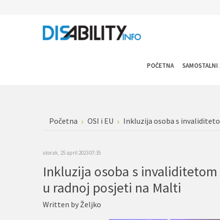
POČETNA
SAMOSTALNI 
Početna
OSI i EU
Inkluzija osoba s invaliditet
utorak, 25 april 2023 07:35
Inkluzija osoba s invaliditetom
u radnoj posjeti na Malti
Written by
Željko