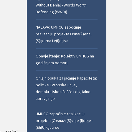
Without Denial - Words Worth
Defending (WWD))
NAJAVA: UMHCG započinje
realizaciju projekta Osna(Ž)ena,
(S)igurna i v(I)dljiva
Obavještenje: Kolektiv UMHCG na
godišnjem odmoru
Onlajn obuka za jačanje kapaciteta:
politike Evropske unije,
demokratsko učešće i digitalno
upravljanje
UMHCG započinje realizaciju
projekta (O)snaži (S)voje (I)deje -
(E)i(U)ključi se!