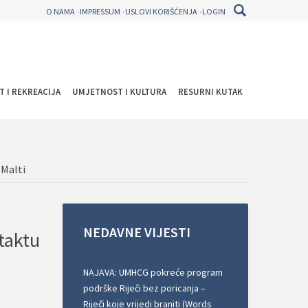
O NAMA
IMPRESSUM
USLOVI KORIŠĆENJA
LOGIN
T I REKREACIJA
UMJETNOST I KULTURA
RESURNI KUTAK
 Malti
NEDAVNE
VIJESTI
ntaktu
NAJAVA: UMHCG pokreće program
podrške Riječi bez poricanja –
Riječi koje vrijedi braniti (Words