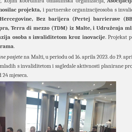
,
kojim koordinira omladinska organizacija,
Asocijaci
 nosilac projekta,
i partnerske organizacijeosoba s invali
 Hercegovine, Bez barijera (Pertej barrierave (BB
ipra, Terra di mezzo (TDM) iz Malte, i Udruženja ml
ija osoba s invaliditetom kroz inovacije
. Projekat 
grama
.
dne posjete
na Malti, u periodu od 16. aprila 2023. do 19. apr
i mladih s invaliditetom i sagledale aktivnosti planirane p
od 24 mjeseca.