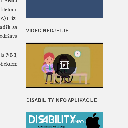
ja ABiCi
ditetom:
A)) iz
adih sa
VIDEO
NEDJELJE
podržava
ila 2023,
rohektom
DISABILITYINFO
APLIKACIJE