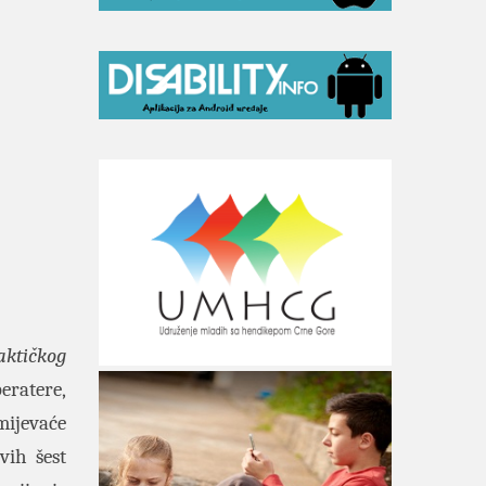
aktičkog
eratere,
umijevaće
vih šest