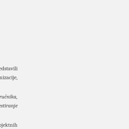
edstavili
izacije,
ručnika,
stiranje
jektnih