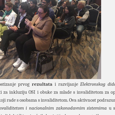
ostizanje prvog
rezultata
i razvijanje
Elektronskog did
ti za inkluziju OSI i obuke za mlade s invaliditetom za op
e koji rade s osobama s invaliditetom. Ova aktivnost podraz
invaliditetom i nacionalnim zakonodavnim sistemima
u s