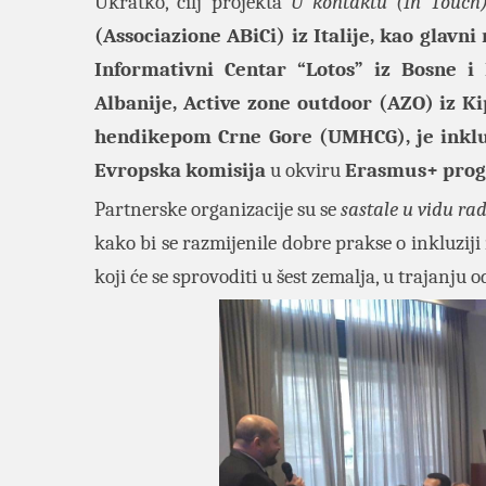
U
kratko, cilj projekta
U kontaktu (In Touch)
(Associazione ABiCi) iz Italije, kao glavni
Informativni Centar “Lotos” iz Bosne i
Albanije, Active zone outdoor (AZO) iz K
hendikepom Crne Gore (UMHCG), je inkluz
Evropska komisija
u okviru
Erasmus+ pro
Partnerske organizacije su se
sastale u vidu ra
kako bi se razmijenile dobre prakse o inkluzij
koji će se sprovoditi u šest zemalja, u trajanju 