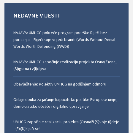
NEDAVNE
VIJESTI
NAJAVA: UMHCG pokreće program podrške Riječi bez
poricanja – Riječi koje vrijedi braniti (Words Without Denial -
Words Worth Defending (WWD))
NAJAVA: UMHCG započinje realizaciju projekta Osna(Ž)ena,
(S)igurna i v(I)dljiva
Obavještenje: Kolektiv UMHCG na godišnjem odmoru
Onlajn obuka za jačanje kapaciteta: politike Evropske unije,
demokratsko učešće i digitalno upravljanje
UMHCG započinje realizaciju projekta (O)snaži (S)voje (I)deje
- (E)i(U)ključi se!