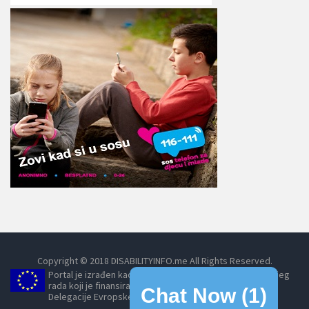
Copyright © 2018 DISABILITYINFO.me All Rights Reserved.
Portal je izrađen kao dio projekta Umrežavanjem do boljeg
rada koji je finansirala Evropska unija, posredstvom
Chat Now (
1
)
Delegacije Evropske unije u Crnoj Gori.