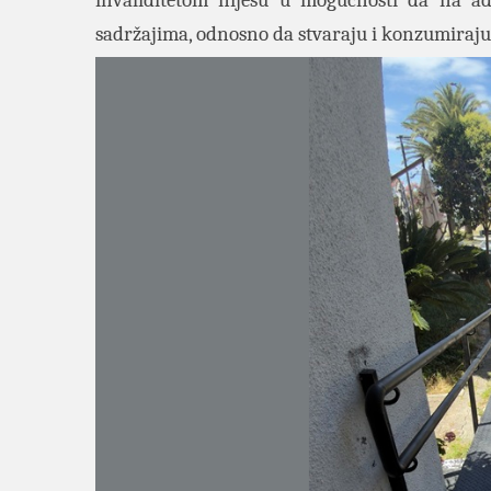
invaliditetom nijesu u mogućnosti da na ad
sadržajima, odnosno da stvaraju i konzumiraju 