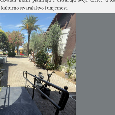
ekvatan način planiraju i ostvaruju svoje učešće u k
kulturno stvaralaštvo i umjetnost.