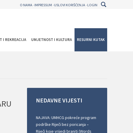
O NAMA
IMPRESSUM
USLOVI KORIŠĆENJA
LOGIN
T I REKREACIJA
UMJETNOST I KULTURA
RESURNI KUTAK
NEDAVNE
VIJESTI
ARU
NAJAVA: UMHCG pokreće program
podrške Riječi bez poricanja –
Riječi koje vrijedi braniti (Words