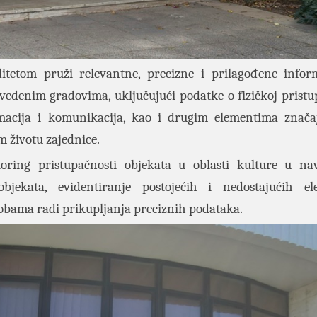
itetom pruži relevantne, precizne i prilagođene infor
avedenim gradovima, uključujući podatke o fizičkoj pristu
nformacija i komunikacija, kao i drugim elementima znač
 životu zajednice.
toring pristupačnosti objekata u oblasti kulture u n
bjekata, evidentiranje postojećih i nedostajućih el
sobama radi prikupljanja preciznih podataka.