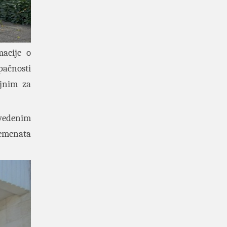
macije o
pačnosti
ajnim za
avedenim
emenata