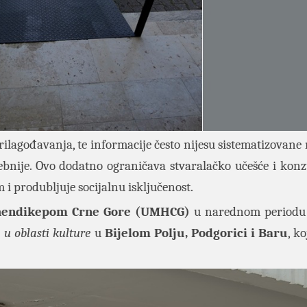
ilagođavanja, te informacije često nijesu sistematizovane n
bnije. Ovo dodatno ograničava stvaralačko učešće i kon
 i produbljuje socijalnu isključenost.
 hendikepom Crne Gore (UMHCG)
u narednom periodu 
u oblasti kulture
u
Bijelom Polju, Podgorici i Baru
, ko