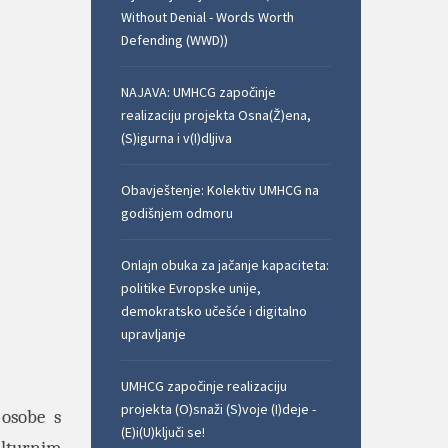
Without Denial - Words Worth
Defending (WWD))
NAJAVA: UMHCG započinje
realizaciju projekta Osna(Ž)ena,
(S)igurna i v(I)dljiva
Obavještenje: Kolektiv UMHCG na
godišnjem odmoru
Onlajn obuka za jačanje kapaciteta:
politike Evropske unije,
demokratsko učešće i digitalno
upravljanje
UMHCG započinje realizaciju
projekta (O)snaži (S)voje (I)deje -
 osobe s
(E)i(U)ključi se!