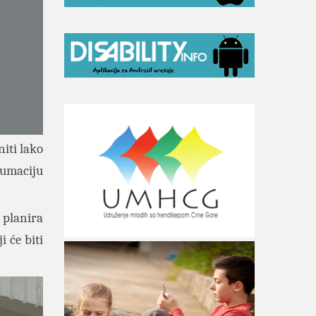
iti lako
zumaciju
planira
ji će biti