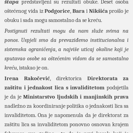
štapa
predstavljeni su rezultati obuke. Deset osoba
oštećenog vida iz
Podgorice
,
Bara
i
Nikšića
prošlo je
obuku i sada mogu samostalno da se kreću.
Postignuti rezultati mogu da nam služe svima na
ponos
.
Uspjeli smo da prevaziđemo institucionalna i
sistemska ograničenja
,
a najviše uticaj okoline koji je
sputavao osobe sa oštećenim vidom da se samostalno
kreću
, istakao je on.
Irena Rakočević
, direktorica
Direktorata za
zaštitu i jednakost lica s invaliditetom
podsjetila
je da je
Ministarstvo ljudskih i manjinskih prava
nadležno za koordiniranje politika o jednakosti lica sa
invaliditetom. Ona je napomenula da je direktorat za
zaštitu lica sa invaliditetom ponovno osnovan krajem