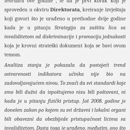
februara ove godine , te da je prvi korak koji je
sproveden u okviru
Direktorata
, kreiranje izvještaja
koji govori što je urađeno u prethodne dvije godine
kada je u pitanju
Strategija za zaštitu lica sa
invaliditetom od diskriminacije i promociju jednakosti
koja je krovni strateški dokument koja se bavi ovom
temom.
Analiiza stanja je pokazala da postojeći trend
ostvarenosti indikatora učinka nije bio na
zadovoljavajućem nivou
.
To znači da svi standardi koje
smo bili dužni da ispoštujemo nisu bili poštovani
,
ni
kada je u pitanju fizički pristup
.
Još 2008
.
godine je
donešen zakon po kojem su svi državni i lokalni organi
bili obavezni da obezbijede pristupačnost licima sa
invaliditetom
.
Dosta toga je urađeno
,
međutim
,
ono što