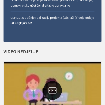
Onlajn obuka za jačanje kapaciteta: politike Evropske unije,
demokratsko učešće i digitalno upravljanje
UMHCG započinje realizaciju projekta (O)snaži (S)voje (I)deje
- (E)i(U)ključi se!
VIDEO
NEDJELJE