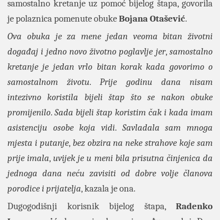
samostalno kretanje uz pomoć bijelog štapa, govorila
je polaznica pomenute obuke
Bojana Otašević
.
Ova obuka je za mene jedan veoma bitan životni
događaj i jedno novo životno poglavlje jer
,
samostalno
kretanje je jedan vrlo bitan korak kada govorimo o
samostalnom životu
.
Prije godinu dana nisam
intezivno koristila bijeli štap što se nakon obuke
promijenilo
.
Sada bijeli štap koristim čak i kada imam
asistenciju osobe koja vidi
.
Savladala sam mnoga
mjesta i putanje
,
bez obzira na neke strahove koje sam
prije imala
,
uvijek je u meni bila prisutna činjenica da
jednoga dana neću zavisiti od dobre volje članova
porodice i prijatelja
, kazala je ona.
Dugogodišnji korisnik bijelog štapa,
Radenko