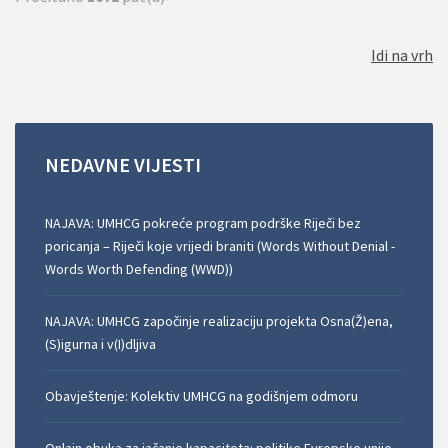
Idi na vrh
NEDAVNE
VIJESTI
NAJAVA: UMHCG pokreće program podrške Riječi bez
poricanja – Riječi koje vrijedi braniti (Words Without Denial -
Words Worth Defending (WWD))
NAJAVA: UMHCG započinje realizaciju projekta Osna(Ž)ena,
(S)igurna i v(I)dljiva
Obavještenje: Kolektiv UMHCG na godišnjem odmoru