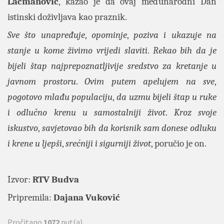
Lacmanović
, kazao je da ovaj međunarodni Dan
istinski doživljava kao praznik.
Sve što unapređuje
,
opominje
,
poziva i ukazuje na
stanje u kome živimo vrijedi slaviti
.
Rekao bih da je
bijeli štap najprepoznatljivije sredstvo za kretanje u
javnom prostoru
.
Ovim putem apelujem na sve
,
pogotovo mlađu populaciju
,
da uzmu bijeli štap u ruke
i odlučno krenu u samostalniji život
.
Kroz svoje
iskustvo
,
savjetovao bih da korisnik sam donese odluku
i krene u ljepši
,
srećniji i sigurniji život
, poručio je on.
Izvor:
RTV Budva
Pripremila:
Dajana Vuković
Pročitano
1072
put(a)