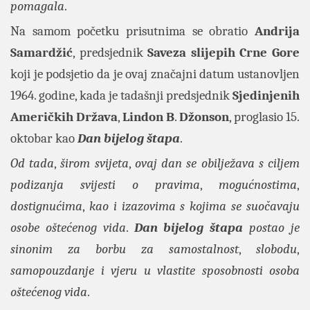
pomagala
.
Na samom početku prisutnima se obratio
Andrija
Samardžić
, predsjednik
Saveza slijepih Crne Gore
koji je podsjetio da je ovaj značajni datum ustanovljen
1964. godine, kada je tadašnji predsjednik
Sjedinjenih
Američkih Država
,
Lindon B
.
Džonson
, proglasio 15.
oktobar kao
Dan bijelog štapa
.
Od tada
,
širom svijeta
,
ovaj dan se obilježava s ciljem
podizanja svijesti o pravima
,
mogućnostima
,
dostignućima
,
kao i izazovima s kojima se suočavaju
osobe oštećenog vida
.
Dan bijelog štapa
postao je
sinonim za borbu za samostalnost
,
slobodu
,
samopouzdanje i vjeru u vlastite sposobnosti osoba
oštećenog vida
.