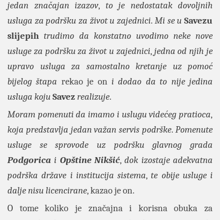
jedan značajan izazov
,
to je nedostatak dovoljnih
usluga za podršku za život u zajednici
.
Mi se u
Savezu
slijepih
trudimo da konstatno uvodimo neke nove
usluge za podršku za život u zajednici
,
jedna od njih je
upravo usluga za samostalno kretanje uz pomoć
bijelog štapa
rekao je on
i dodao da to nije jedina
usluga koju
Savez
realizuje
.
Moram pomenuti da imamo i uslugu videćeg pratioca
,
koja predstavlja jedan važan servis podrške
.
Pomenute
usluge se sprovode uz podršku glavnog grada
Podgorica
i
Opštine Nikšić
,
dok izostaje adekvatna
podrška države i institucija sistema
,
te obije usluge i
dalje nisu licencirane
, kazao je on.
O tome koliko je značajna i korisna obuka za