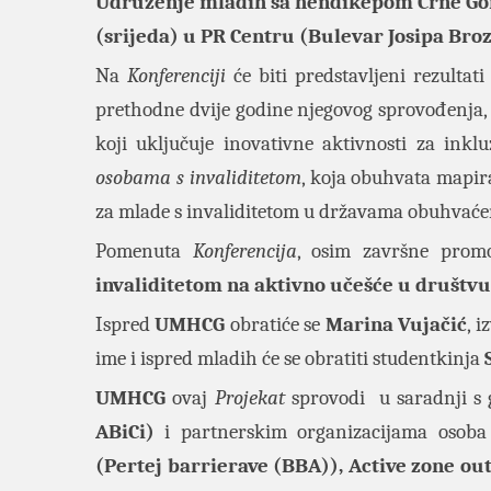
Udruženje mladih sa hendikepom Crne Go
(srijeda) u PR Centru (Bulevar Josipa Bro
Na
Konferenciji
će biti predstavljeni rezultat
prethodne dvije godine njegovog sprovođenja,
koji uključuje inovativne aktivnosti za inkl
osobama s invaliditetom
, koja obuhvata mapira
za mlade s invaliditetom u državama obuhvać
Pomenuta
Konferencija
, osim završne prom
invaliditetom na aktivno učešće u društvu 
Ispred
UMHCG
obratiće se
Marina Vujačić
, 
ime i ispred mladih će se obratiti studentkinja
UMHCG
ovaj
Projekat
sprovodi u saradnji s 
ABiCi)
i partnerskim organizacijama osoba
(Pertej barrierave (BBA)), Active zone o