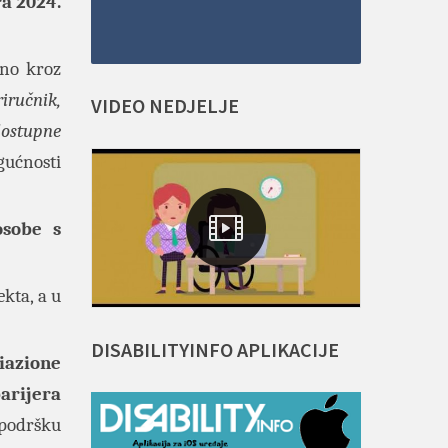
ra 2024.
eno kroz
riručnik,
VIDEO
NEDJELJE
ostupne
gućnosti
osobe s
ekta, a u
DISABILITYINFO
APLIKACIJE
iazione
arijera
 podršku