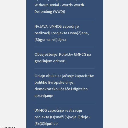
Without Denial - Words Worth
Defending (WWD))
NAJAVA: UMHCG započinje
realizaciju projekta Osna(Ž)ena,
(S)igurna i v(I)dljiva
Obavještenje: Kolektiv UMHCG na
godišnjem odmoru
Onlajn obuka za jačanje kapaciteta:
politike Evropske unije,
demokratsko učešće i digitalno
upravljanje
UMHCG započinje realizaciju
projekta (O)snaži (S)voje (I)deje -
(E)i(U)ključi se!