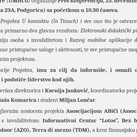
re
(
UMHCG
) organizuje
Pres konferenciju
, 25. decemb
za 23A, Podgorica) sa početkom u 10.30 časova.
i
Projekta
U kontaktu (In Ttouch) i
sve ono što je ostvar
 a primarno dva glavna rezultata:
Elektronski didaktički p
uziju osoba s invaliditetom i
Razvoj mobilne aplikacije
d
ne pristupačne usluge i aktivnosti, te sve pristupačne mo
enim projektom.
ocije
Projekta,
ima za cilj da informiše, i osnaži 
i podstiče liderstvo kod njih.
izvršna direktorica i
Ksenija Janković
, koordinatorka proj
Saša Komarica
i student
Miljan Lončar
.
glavnim nosiocem projekta
Asoscijacijom ABiCi (Assoc
 s invaliditetom:
Informativni Centar “Lotos”, Bez b
utdoor (AZO), Terra di mezzo (TDM),
a kroz finansijsku