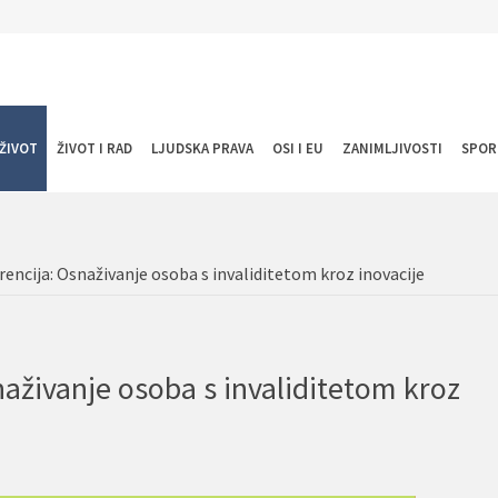
ŽIVOT
ŽIVOT I RAD
LJUDSKA PRAVA
OSI I EU
ZANIMLJIVOSTI
SPOR
rencija: Osnaživanje osoba s invaliditetom kroz inovacije
naživanje osoba s invaliditetom kroz