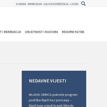
O NAMA
IMPRESSUM
USLOVI KORIŠĆENJA
LOGIN
T I REKREACIJA
UMJETNOST I KULTURA
RESURNI KUTAK
NEDAVNE
VIJESTI
NAJAVA: UMHCG pokreće program
podrške Riječi bez poricanja –
Riječi koje vrijedi braniti (Words