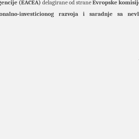
gencije (EACEA)
delagirane od strane
Evropske komisij
ionalno-investicionog razvoja i saradnje sa nev