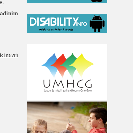
e.
ladinim
Idi na vrh