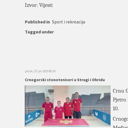
Izvor: Vijesti
Published in
Sport i rekreacija
Tagged under
petak, 07 jun 2019 06:54
Crnogorski stonoteniseri u Strugi i Ohridu
Crnu G
Pjetro 
10.
Crnog
Međuna