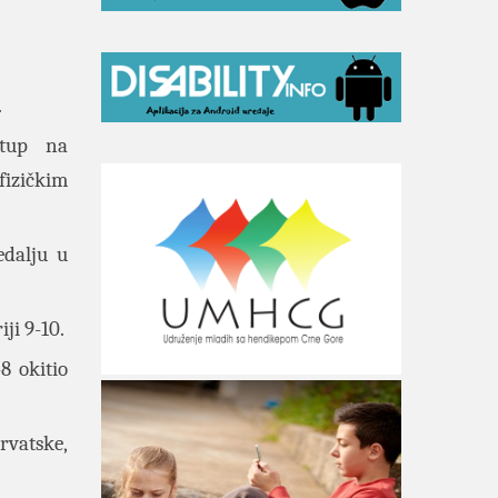
.
stup na
fizičkim
edalju u
ji 9-10.
8 okitio
rvatske,