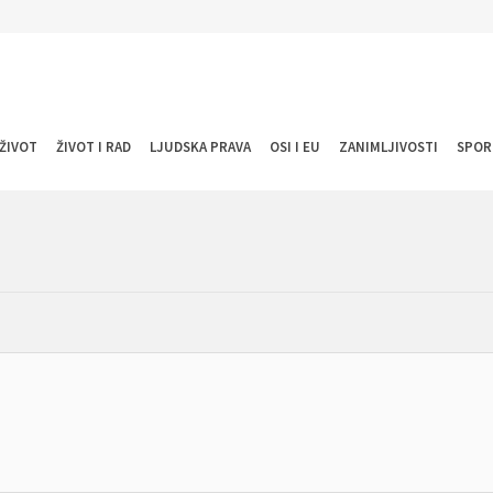
ŽIVOT
ŽIVOT I RAD
LJUDSKA PRAVA
OSI I EU
ZANIMLJIVOSTI
SPOR