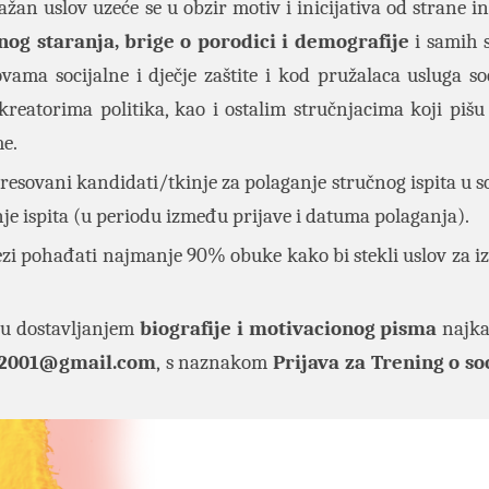
važan uslov uzeće se u obzir
motiv i inicijativa od strane in
nog staranja, brige o porodici i demografije
i samih 
ma socijalne i dječje zaštite i kod pružalaca usluga soc
kreatorima politika, kao i ostalim stručnjacima koji pišu
me.
eresovani kandidati/tkinje za polaganje stručnog ispita u s
anje ispita (u periodu između prijave i datuma polaganja).
vezi pohađati najmanje 90% obuke kako bi stekli uslov za i
uju dostavljanjem
biografije i motivacionog pisma
najka
2001@gmail.com
,
s naznakom
Prijava za Trening o so