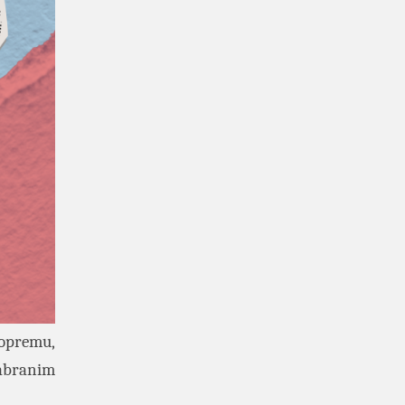
 opremu,
abranim