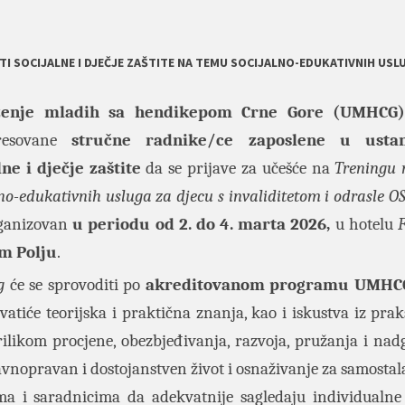
TI SOCIJALNE I DJEČJE ZAŠTITE NA TEMU SOCIJALNO-EDUKATIVNIH USL
enje mladih sa hendikepom Crne Gore (UMHCG
eresovane
stručne radnike/ce zaposlene u usta
lne i dječje zaštite
da se prijave za učešće na
Treningu
lno-edukativnih usluga za djecu s invaliditetom i odrasle OS
rganizovan
u periodu od 2. do 4. marta 2026,
u hotelu
om Polju
.
g
će se sprovoditi po
akreditovanom programu UMHCG
atiće teorijska i praktična znanja, kao i iskustva iz praks
ilikom procjene, obezbjeđivanja, razvoja, pružanja i nad
e ravnopravan i dostojanstven život i osnaživanje za samostal
a i saradnicima da adekvatnije sagledaju individualn