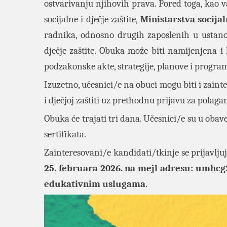
ostvarivanju njihovih prava. Pored toga, kao 
socijalne i dječje zaštite,
Ministarstva socijal
radnika, odnosno drugih zaposlenih u ustanova
dječje zaštite. Obuka može biti namijenjena i 
podzakonske akte, strategije, planove i progra
Izuzetno, učesnici/e na obuci mogu biti i zaint
i dječjoj zaštiti uz prethodnu prijavu za polag
Obuka će trajati tri dana. Učesnici/e su u oba
sertifikata.
Zainteresovani/e kandidati/tkinje se prijavlj
25. februara 2026. na mejl adresu:
umhcg
edukativnim uslugama
.