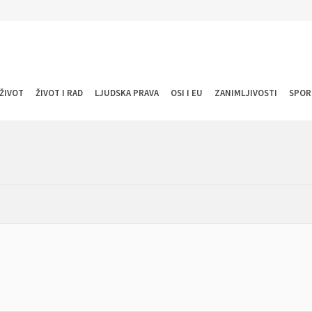
ŽIVOT
ŽIVOT I RAD
LJUDSKA PRAVA
OSI I EU
ZANIMLJIVOSTI
SPOR