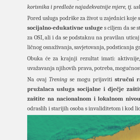
korisnika i predlože najadekvatnije mjere, tj. usl
Pored usluga podrške za život u zajednici koje 
socijalno-edukativne usluge
s ciljem da se 
za OSI, ali i da se podstaknu na pravilan utic
ličnog osnaživanja, savjetovanja, podsticanja 
Obuka će za krajnji rezultat imati: aktivnije
uvažavanja njihovih prava, potreba, mogućnosti 
Na ovaj
Trening
se mogu prijaviti
stručni r
pružalaca usluga socijalne i dječje zašt
zaštite na nacionalnom i lokalnom nivo
odraslih i starijih osoba s invaliditetom i kod 