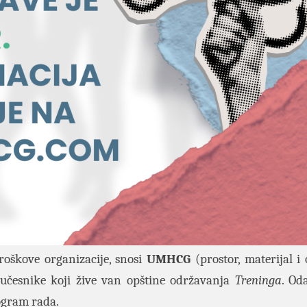
roškove organizacije, snosi
UMHCG
(prostor, materijal i
a učesnike koji žive van opštine održavanja
Treninga
. Od
ogram rada.