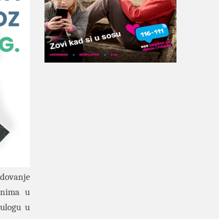
edovanje
enima u
 ulogu u