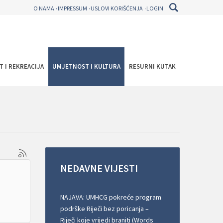
O NAMA
IMPRESSUM
USLOVI KORIŠĆENJA
LOGIN
T I REKREACIJA
UMJETNOST I KULTURA
RESURNI KUTAK
NEDAVNE
VIJESTI
NAJAVA: UMHCG pokreće program
podrške Riječi bez poricanja –
Riječi koje vrijedi braniti (Words