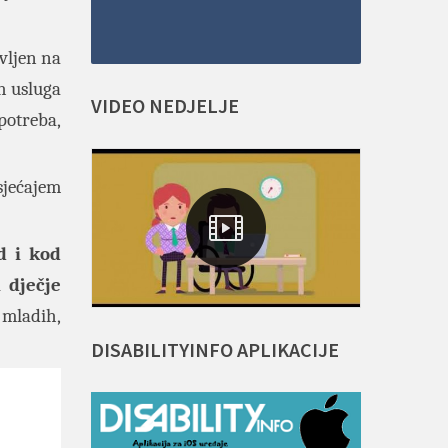
avljen na
ih usluga
VIDEO
NEDJELJE
potreba,
sjećajem
d i kod
 dječje
 mladih,
DISABILITYINFO
APLIKACIJE