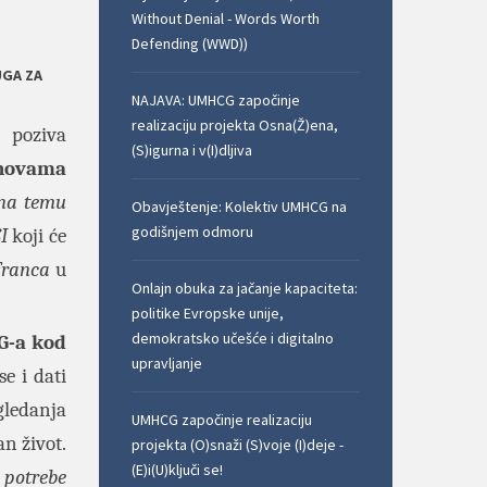
Without Denial - Words Worth
Defending (WWD))
UGA ZA
NAJAVA: UMHCG započinje
realizaciju projekta Osna(Ž)ena,
)
poziva
(S)igurna i v(I)dljiva
novama
 na temu
Obavještenje: Kolektiv UMHCG na
godišnjem odmoru
I
koji će
Franca
u
Onlajn obuka za jačanje kapaciteta:
politike Evropske unije,
demokratsko učešće i digitalno
-a kod
upravljanje
e i dati
gledanja
UMHCG započinje realizaciju
an život.
projekta (O)snaži (S)voje (I)deje -
(E)i(U)ključi se!
e
potrebe