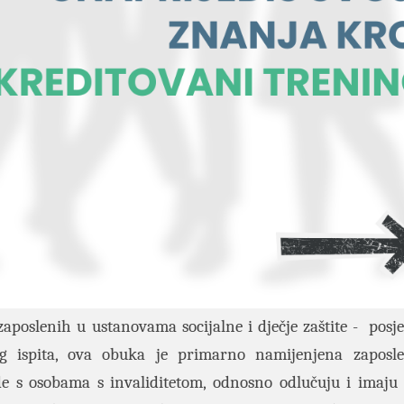
zaposlenih u ustanovama socijalne i dječje zaštite - posj
og ispita, ova obuka je primarno namijenjena zaposl
ade s osobama s invaliditetom, odnosno odlučuju i imaju