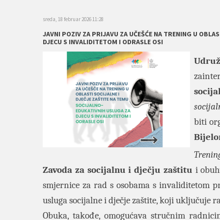
sreda, 18 februar 2026 11:28
JAVNI POZIV ZA PRIJAVU ZA UČEŠĆE NA TRENING U OBLAS
DJECU S INVALIDITETOM I ODRASLE OSI
Udruž
zaint
socija
socija
biti o
Bijel
Trenin
Zavoda za socijalnu i dječju zaštitu
i obuhv
smjernice za rad s osobama s invaliditetom pr
usluga socijalne i dječje zaštite, koji uključuj
Obuka, takođe, omogućava stručnim radnicim