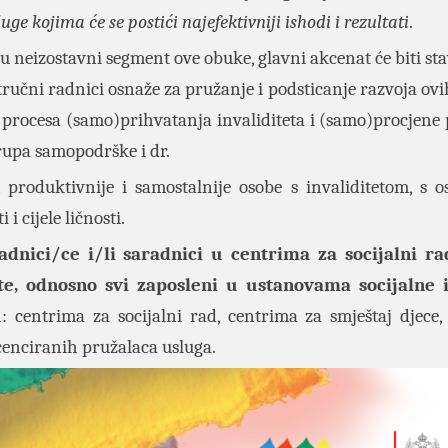
uge kojima će se postići najefektivniji ishodi i rezultati
.
su neizostavni segment ove obuke, glavni akcenat će biti st
stručni radnici osnaže za pružanje i podsticanje razvoja ov
aj procesa (samo)prihvatanja invaliditeta i (samo)procjene 
grupa samopodrške i dr.
, produktivnije i samostalnije osobe s invaliditetom, s o
i cijele ličnosti.
adnici/ce i/li saradnici u centrima za socijalni ra
ite, odnosno svi zaposleni u ustanovama socijalne i
u
: centrima za socijalni rad, centrima za smještaj djece,
licenciranih pružalaca usluga.