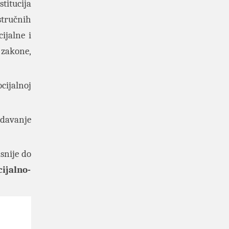
stitucija
stručnih
ijalne i
 zakone,
ocijalnoj
zdavanje
snije do
cijalno-