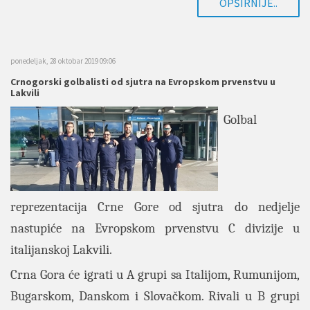
OPŠIRNIJE..
ponedeljak, 28 oktobar 2019 09:06
Crnogorski golbalisti od sjutra na Evropskom prvenstvu u
Lakvili
Golbal
reprezentacija Crne Gore od sjutra do nedjelje
nastupiće na Evropskom prvenstvu C divizije u
italijanskoj Lakvili.
Crna Gora će igrati u A grupi sa Italijom, Rumunijom,
Bugarskom, Danskom i Slovačkom. Rivali u B grupi