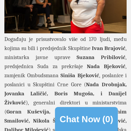
Događaju je prisustvovalo više od 170 ljudi, među
kojima su bili i predsjednik Skupštine
Ivan Brajović
,
ministarka javne uprave
Suzana Pribilović
,
predsjednica Suda za prekršaje
Nada Bjeković
,
zamjenik Ombudsmana
Siniša Bjeković
, poslanice i
poslanici u Skupštini Crne Gore (
Nada Drobnjak,
Jovanka Laličić, Boris Mugoša, i Danijel
Živković
), generalni direktori u ministarstvima
(
Goran Kuševija, Zoran Ratković, Ibrahim
Chat Now (
0
)
Smailović, Nikola Šaranović, Milanka Baković,
Dalibor Milošević
), sekretari ministarstva za ljudska