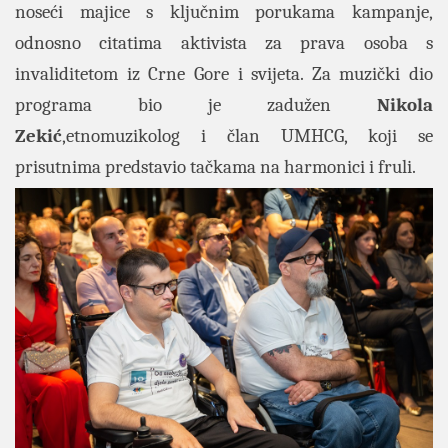
noseći majice s ključnim porukama kampanje,
odnosno citatima aktivista za prava osoba s
invaliditetom iz Crne Gore i svijeta. Za muzički dio
programa bio je zadužen
Nikola
Zekić
,etnomuzikolog i član UMHCG, koji se
prisutnima predstavio tačkama na harmonici i fruli.