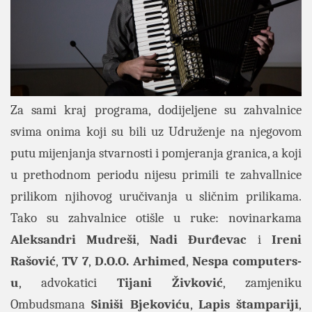
Za sami kraj programa, dodijeljene su zahvalnice
svima onima koji su bili uz Udruženje na njegovom
putu mijenjanja stvarnosti i pomjeranja granica, a koji
u prethodnom periodu nijesu primili te zahvallnice
prilikom njihovog uručivanja u sličnim prilikama.
Tako su zahvalnice otišle u ruke: novinarkama
Aleksandri Mudreši
,
Nadi Đurđevac
i
Ireni
Rašović
,
TV 7
,
D.O.O. Arhimed
,
Nespa computers-
u
, advokatici
Tijani Živković
, zamjeniku
Ombudsmana
Siniši Bjekoviću
,
Lapis štampariji
,