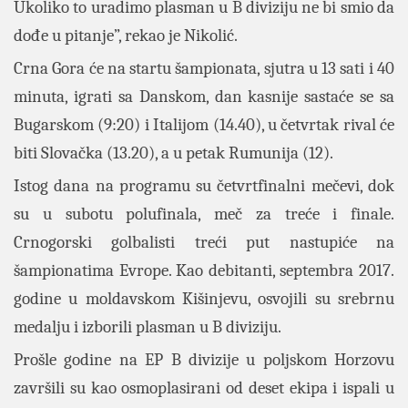
Ukoliko to uradimo plasman u B diviziju ne bi smio da
dođe u pitanje”, rekao je Nikolić.
Crna Gora će na startu šampionata, sjutra u 13 sati i 40
minuta, igrati sa Danskom, dan kasnije sastaće se sa
Bugarskom (9:20) i Italijom (14.40), u četvrtak rival će
biti Slovačka (13.20), a u petak Rumunija (12).
Istog dana na programu su četvrtfinalni mečevi, dok
su u subotu polufinala, meč za treće i finale.
Crnogorski golbalisti treći put nastupiće na
šampionatima Evrope. Kao debitanti, septembra 2017.
godine u moldavskom Kišinjevu, osvojili su srebrnu
medalju i izborili plasman u B diviziju.
Prošle godine na EP B divizije u poljskom Horzovu
završili su kao osmoplasirani od deset ekipa i ispali u