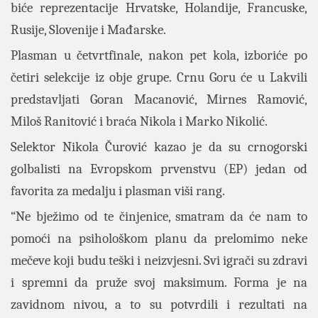
biće reprezentacije Hrvatske, Holandije, Francuske,
Rusije, Slovenije i Mađarske.
Plasman u četvrtfinale, nakon pet kola, izboriće po
četiri selekcije iz obje grupe. Crnu Goru će u Lakvili
predstavljati Goran Macanović, Mirnes Ramović,
Miloš Ranitović i braća Nikola i Marko Nikolić.
Selektor Nikola Čurović kazao je da su crnogorski
golbalisti na Evropskom prvenstvu (EP) jedan od
favorita za medalju i plasman viši rang.
“Ne bježimo od te činjenice, smatram da će nam to
pomoći na psihološkom planu da prelomimo neke
mečeve koji budu teški i neizvjesni. Svi igrači su zdravi
i spremni da pruže svoj maksimum. Forma je na
zavidnom nivou, a to su potvrdili i rezultati na