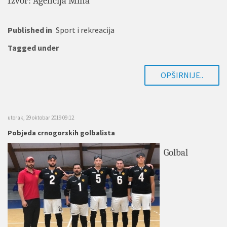
Izvor: Agencija Mina
Published in
Sport i rekreacija
Tagged under
OPŠIRNIJE..
utorak, 29 oktobar 2019 09:12
Pobjeda crnogorskih golbalista
Golbal