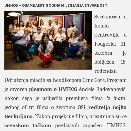
UMHCG – OSAMNAEST GODINA MIJENJANJA STVARNOSTI
Svečanošću u
hotelu
CentreVille u
Podgorici 21.
oktobra je
obilježen 18.
rođendan
Udruženja mladih sa hendikepom Crne Gore. Program
je otvoren
pjesmom o UMHCG
Anđele Radovanović,
nakon čega je uslijedila premijera filma
Iz inata
,
jednog of tri filma o životima OSI
reditelja Gojka
Berkuljana
. Nakon projekcije filma, prisutnima su se
scenskom tačkom
predstavili zaposleni UMHCG,