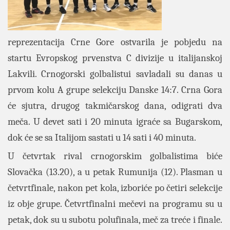
reprezentacija Crne Gore ostvarila je pobjedu na
startu Evropskog prvenstva C divizije u italijanskoj
Lakvili. Crnogorski golbalistui savladali su danas u
prvom kolu A grupe selekciju Danske 14:7. Crna Gora
će sjutra, drugog takmičarskog dana, odigrati dva
meča. U devet sati i 20 minuta igraće sa Bugarskom,
dok će se sa Italijom sastati u 14 sati i 40 minuta.
U četvrtak rival crnogorskim golbalistima biće
Slovačka (13.20), a u petak Rumunija (12). Plasman u
četvrtfinale, nakon pet kola, izboriće po četiri selekcije
iz obje grupe. Četvrtfinalni mečevi na programu su u
petak, dok su u subotu polufinala, meč za treće i finale.