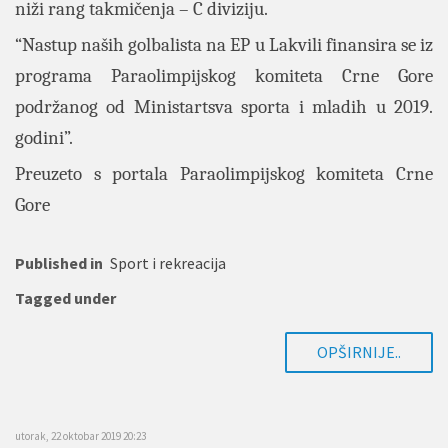
niži rang takmičenja – C diviziju.
“Nastup naših golbalista na EP u Lakvili finansira se iz
programa Paraolimpijskog komiteta Crne Gore
podržanog od Ministartsva sporta i mladih u 2019.
godini”.
Preuzeto s portala Paraolimpijskog komiteta Crne
Gore
Published in
Sport i rekreacija
Tagged under
OPŠIRNIJE..
utorak, 22 oktobar 2019 20:23