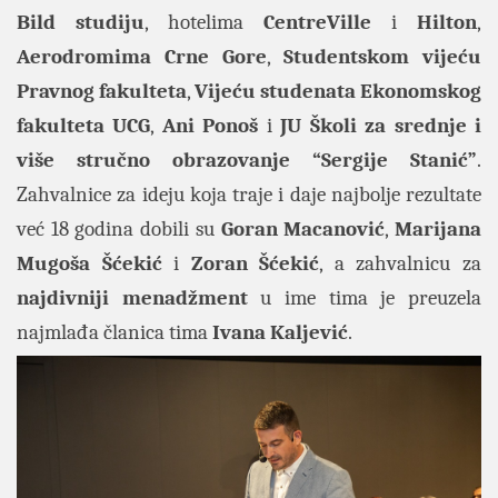
Bild studiju
, hotelima
CentreVille
i
Hilton
,
Aerodromima Crne Gore
,
Studentskom vijeću
Pravnog fakulteta
,
Vijeću studenata Ekonomskog
fakulteta UCG
,
Ani Ponoš
i
JU Školi za srednje i
više stručno obrazovanje “Sergije Stanić”
.
Zahvalnice za ideju koja traje i daje najbolje rezultate
već 18 godina dobili su
Goran Macanović
,
Marijana
Mugoša Šćekić
i
Zoran Šćekić
, a zahvalnicu za
najdivniji menadžment
u ime tima je preuzela
najmlađa članica tima
Ivana Kaljević
.