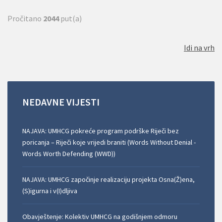
Pročitano
2044
put(a)
Idi na vrh
NEDAVNE
VIJESTI
NAJAVA: UMHCG pokreće program podrške Riječi bez
poricanja – Riječi koje vrijedi braniti (Words Without Denial -
Words Worth Defending (WWD))
NAJAVA: UMHCG započinje realizaciju projekta Osna(Ž)ena,
(S)igurna i v(I)dljiva
Obavještenje: Kolektiv UMHCG na godišnjem odmoru