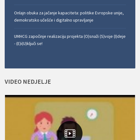
Onlajn obuka za jačanje kapaciteta: politike Evropske unije,
demokratsko učešće i digitalno upravljanje
UMHCG započinje realizaciju projekta (O)snaži (S)voje (I)deje
- (E)i(U)ključi se!
VIDEO
NEDJELJE