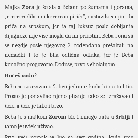
Majka
Zora
je šetala s Bebom po šumama i gorama,
„rrrrrrradila mu krrrrrompiriće”, nastavila s njim da
priča na srpskom, jer ja taj luksuz posle dobijanja
dijagnoze nije više mogla da im priuštim. Beba i ona su
se negdje posle njegovog 3. rođendana prešaltali na
nemački i to je bila odlična odluka, jer je Beba
konačno progovorio. Doduše, prvo s eholalijom:
Hoćeš vodu
?
Beba se izražavao u 2. licu jednine, kada bi nešto htio.
Prosto je ponavljao njeno pitanje, tako se izražavao i
učio, a učio je lako i brzo.
Beba je s majkom
Zorom
bio i mnogo puta u
Srbiji
i
tamo je uvjek uživao.
Prvi veći pomak je bio sa šest godina, kada smo