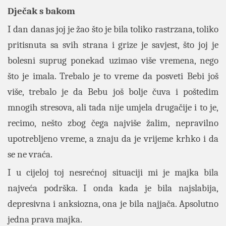
Dječak s bakom
I dan danas joj je žao što je bila toliko rastrzana, toliko
pritisnuta sa svih strana i grize je savjest, što joj je
bolesni suprug ponekad uzimao više vremena, nego
što je imala. Trebalo je to vreme da posveti Bebi još
više, trebalo je da Bebu još bolje čuva i poštedim
mnogih stresova, ali tada nije umjela drugačije i to je,
recimo, nešto zbog čega najviše žalim , nepravilno
upotrebljeno vreme, a znaju da je vrijeme krhko i da
se ne vraća.
I u cijeloj toj nesrećnoj situaciji mi je majka bila
najveća podrška. I onda kada je bila najslabija,
depresivna i anksiozna, ona je bila najjača. Apsolutno
jedna prava majka.