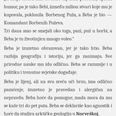
humor, pa je tako Bebi, između milion stvari koje mu je
kupovala, poklonila Borbenog Puža, a Beba je bio —
Komandant Borbenih Puževa.
Tri dana smo se smejali oko toga, pazi, puž u borbi, a
Beba je tu životinjicu mnogo voleo.“
Beba je izuzetno obrazovan, jer je tako htio. Beba
razbija geografiju i istoriju, jer ga zanimaju. Sve
prirodne nauke mu idu odlično. Beba se razumije i u
politiku i trenutne svjetske događaje.
Beba je lijenj, ali na svu sreću uči brzo, ima odlično
pamćenje, izuzetno je pravedan i alergičan na
nepravdu. Beba hoće da pomogne, mada mora da mu
se kaže tri do pet puta. Beba se deklariše kao agnostik i
hoće da studira arktičku geologiju u
Norveškoj
.