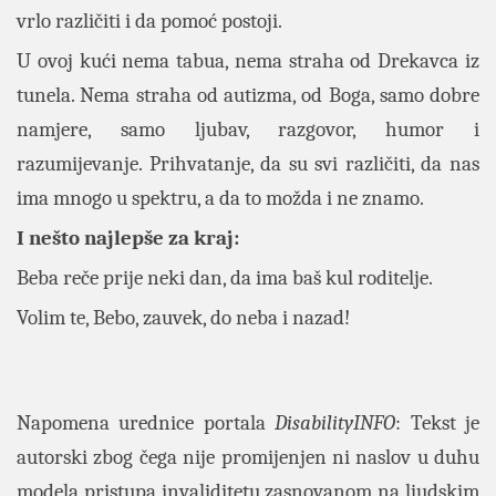
vrlo različiti i da pomoć postoji.
U ovoj kući nema tabua, nema straha od Drekavca iz
tunela. Nema straha od autizma, od Boga, samo dobre
namjere, samo ljubav, razgovor, humor i
razumijevanje. Prihvatanje, da su svi različiti, da nas
ima mnogo u spektru, a da to možda i ne znamo.
I nešto najlepše za kraj:
Beba reče prije neki dan, da ima baš kul roditelje.
Volim te, Bebo, zauvek, do neba i nazad!
Napomena urednice portala
DisabilityINFO
: Tekst je
autorski zbog čega nije promijenjen ni naslov u duhu
modela pristupa
invaliditetu zasnovanom na ljudskim