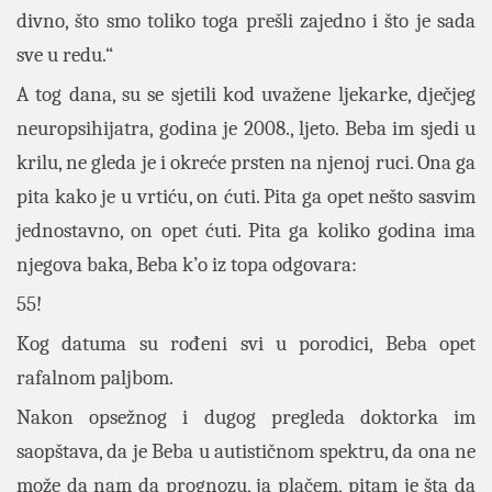
divno, što smo toliko toga prešli zajedno i što je sada
sve u redu.“
A tog dana, su se sjetili kod uvažene ljekarke, dječjeg
neuropsihijatra, godina je 2008., ljeto. Beba im sjedi u
krilu, ne gleda je i okreće prsten na njenoj ruci. Ona ga
pita kako je u vrtiću , on ćuti. Pita ga opet nešto sasvim
jednostavno, on opet ćuti. Pita ga koliko godina ima
njegova baka, Beba k’o iz topa odgovara:
55!
Kog datuma su rođeni svi u porodici, Beba opet
rafalnom paljbom.
Nakon opsežnog i dugog pregleda doktorka im
saopštava, da je Beba u autističnom spektru, da ona ne
može da nam da prognozu, ja plačem, pitam je šta da