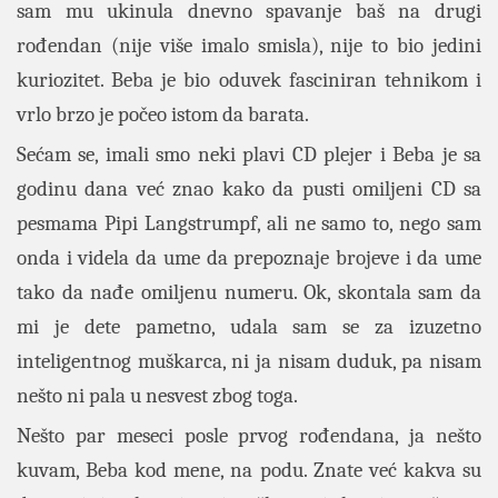
sam mu ukinula dnevno spavanje baš na drugi
rođendan (nije više imalo smisla), nije to bio jedini
kuriozitet. Beba je bio oduvek fasciniran tehnikom i
vrlo brzo je počeo istom da barata.
Sećam se, imali smo neki plavi CD plejer i Beba je sa
godinu dana već znao kako da pusti omiljeni CD sa
pesmama Pipi Langstrumpf, ali ne samo to, nego sam
onda i videla da ume da prepoznaje brojeve i da ume
tako da nađe omiljenu numeru. Ok, skontala sam da
mi je dete pametno, udala sam se za izuzetno
inteligentnog muškarca, ni ja nisam duduk, pa nisam
nešto ni pala u nesvest zbog toga.
Nešto par meseci posle prvog rođendana, ja nešto
kuvam, Beba kod mene, na podu. Znate već kakva su