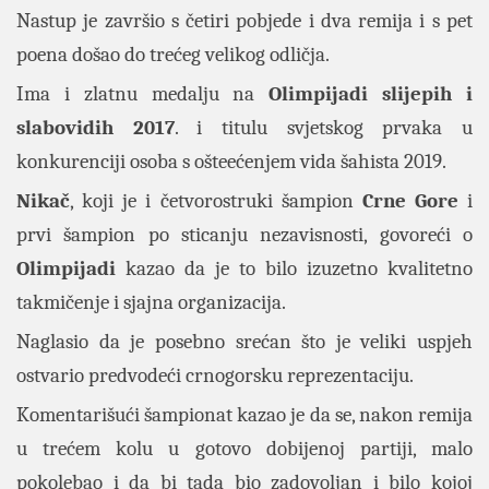
Nastup je završio s četiri pobjede i dva remija i s pet
poena došao do trećeg velikog odličja.
Ima i zlatnu medalju na
Olimpijadi slijepih i
slabovidih 2017
. i titulu svjetskog prvaka u
konkurenciji osoba s ošteećenjem vida šahista 2019.
Nikač
, koji je i četvorostruki šampion
Crne Gore
i
prvi šampion po sticanju nezavisnosti, govoreći o
Olimpijadi
kazao da je to bilo izuzetno kvalitetno
takmičenje i sjajna organizacija.
Naglasio da je posebno srećan što je veliki uspjeh
ostvario predvodeći crnogorsku reprezentaciju.
Komentarišući šampionat kazao je da se, nakon remija
u trećem kolu u gotovo dobijenoj partiji, malo
pokolebao i da bi tada bio zadovoljan i bilo kojoj