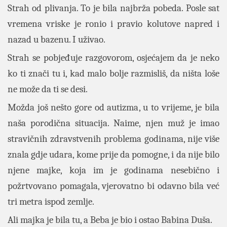
Strah od plivanja. To je bila najbrža pobeda. Posle sat
vremena vriske je ronio i pravio kolutove napred i
nazad u bazenu. I uživao.
Strah se pobjeđuje razgovorom, osjećajem da je neko
ko ti znači tu i, kad malo bolje razmisliš, da ništa loše
ne može da ti se desi.
Možda još nešto gore od autizma, u to vrijeme, je bila
naša porodična situacija. Naime, njen muž je imao
stravičnih zdravstvenih problema godinama, nije više
znala gdje udara, kome prije da pomogne, i da nije bilo
njene majke, koja im je godinama nesebično i
požrtvovano pomagala, vjerovatno bi odavno bila već
tri metra ispod zemlje.
Ali majka je bila tu, a Beba je bio i ostao Babina Duša.