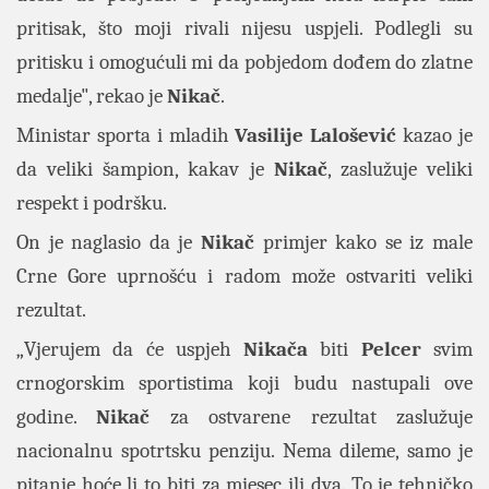
pritisak, što moji rivali nijesu uspjeli. Podlegli su
pritisku i omogućuli mi da pobjedom dođem do zlatne
medalje", rekao je
Nikač
.
Ministar sporta i mladih
Vasilije Lalošević
kazao je
da veliki šampion, kakav je
Nikač
, zaslužuje veliki
respekt i podršku.
On je naglasio da je
Nikač
primjer kako se iz male
Crne Gore uprnošću i radom može ostvariti veliki
rezultat.
„Vjerujem da će uspjeh
Nikača
biti
Pelcer
svim
crnogorskim sportistima koji budu nastupali ove
godine.
Nikač
za ostvarene rezultat zaslužuje
nacionalnu spotrtsku penziju. Nema dileme, samo je
pitanje hoće li to biti za mjesec ili dva. To je tehničko