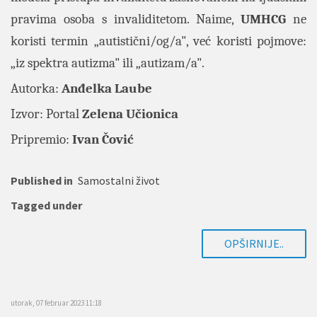
pravima osoba s invaliditetom.
Naime,
UMHCG
ne
koristi termin „autistični/og/a", već koristi pojmove:
„iz spektra autizma" ili „autizam/a".
Autorka:
Anđelka Laube
Izvor: Portal
Zelena Učionica
Pripremio:
Ivan Čović
Published in
Samostalni život
Tagged under
OPŠIRNIJE..
utorak, 07 februar 2023 11:18