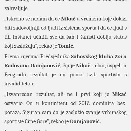
zahvaljuje.
„Iskreno se nadam da će
Nikač
u vremenu koje dolazi
biti zadovoljniji od ljudi iz sistema sporta i da će ljudi s
tih instanci učiniti sve da šah i šahisti dobiju status
koji zaslužuju", rekao je
Tomić
.
Prema riječima Predsjednika
Šahovskog kluba
Zora
Radovana Damjanović
, čiji je
Nikač
i član, uspjeh u
Beogradu
rezultat je na ponos svih sportista s
invaliditetom.
„Izvanredan rezultat, ali ne i prvi koji je
Nikač
ostvario. On u kontinitetu od 2017. dominira bez
poraza. Siguran sam da je zaslužio zvanje vrhunskog
sportiste Crne Gore", rekao je
Damjanović
.