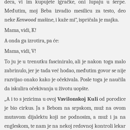
deca, vi im kupujete igračke, oni lupaju u šerpe.
Međutim, moj Beba izvadio mesilicu za testo, deo
neke
Kenwood
mašine, i kaže mi“, ispričala je majka.
Mama, vidi, K!
A onda ga izrotira, pa će:
Mama, vidi, V!
To ju je u trenutku fasciniralo, ali je nakon toga malo
zabrinulo, jer je tada već hodao, međutim govor se nije
razvijao onako kako je očekivala. Posle toga je naučila
da iskulira očekivanja u životu uopšte.
„A i to s jezicima u ovoj
Vavilonskoj Kuli
od porodice
je bio cirkus. Ja s Bebom na srpskom, muž na ovom
mutavom dijalektu koji ne podnosim, a muž i ja na
engleskom, te nam je na nekoj redovnoj kontroli lekar