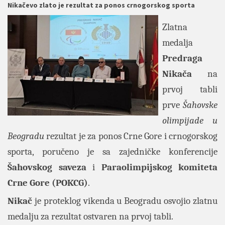
Nikačevo zlato je rezultat za ponos crnogorskog sporta
Zlatna
medalja
Predraga
Nikača
na
prvoj tabli
prve
Šahovske
olimpijade u
Beogradu
rezultat je za ponos Crne Gore i crnogorskog
sporta, poručeno je sa zajedničke konferencije
Šahovskog saveza
i
Paraolimpijskog komiteta
Crne Gore (POKCG)
.
Nikač
je proteklog vikenda u Beogradu osvojio zlatnu
medalju za rezultat ostvaren na prvoj tabli.