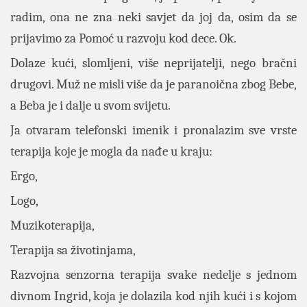
radim, ona ne zna neki savjet da joj da, osim da se
prijavimo za Pomoć u razvoju kod dece. Ok.
Dolaze kući, slomljeni, više neprijatelji, nego bračni
drugovi. Muž ne misli više da je paranoična zbog Bebe,
a Beba je i dalje u svom svijetu.
Ja otvaram telefonski imenik i pronalazim sve vrste
terapija koje je mogla da nađe u kraju:
Ergo,
Logo,
Muzikoterapija,
Terapija sa životinjama,
Razvojna senzorna terapija svake nedelje s jednom
divnom Ingrid, koja je dolazila kod njih kući i s kojom