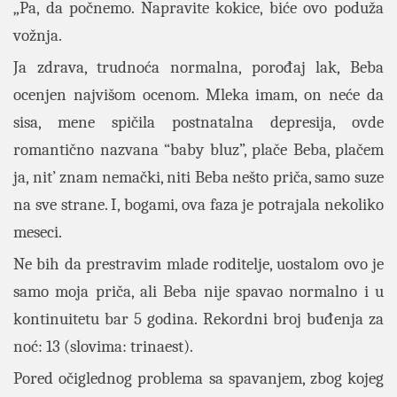
„Pa, da počnemo. Napravite kokice, biće ovo poduža
vožnja.
Ja zdrava, trudnoća normalna, porođaj lak, Beba
ocenjen najvišom ocenom. Mleka imam, on neće da
sisa, mene spičila postnatalna depresija, ovde
romantično nazvana “baby bluz”, plače Beba, plačem
ja, nit’ znam nemački, niti Beba nešto priča, samo suze
na sve strane. I, bogami, ova faza je potrajala nekoliko
meseci.
Ne bih da prestravim mlade roditelje, uostalom ovo je
samo moja priča, ali Beba nije spavao normalno i u
kontinuitetu bar 5 godina. Rekordni broj buđenja za
noć: 13 (slovima: trinaest).
Pored očiglednog problema sa spavanjem, zbog kojeg