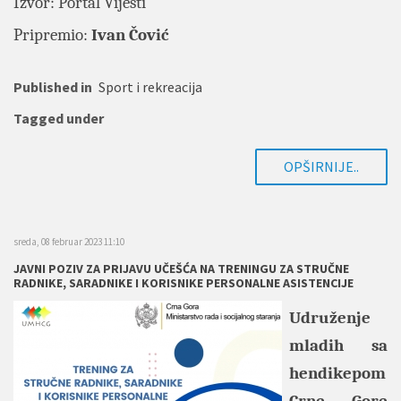
Izvor: Portal
Vijesti
Pripremio:
Ivan Čović
Published in
Sport i rekreacija
Tagged under
OPŠIRNIJE..
sreda, 08 februar 2023 11:10
JAVNI POZIV ZA PRIJAVU UČEŠĆA NA TRENINGU ZA STRUČNE
RADNIKE, SARADNIKE I KORISNIKE PERSONALNE ASISTENCIJE
Udruženje
mladih sa
hendikepom