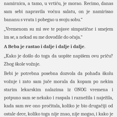
namirnica, a tamo, u vrtiću, je morao. Recimo, danas
sam sebi napravila voćnu salatu, on je namirisao
bananu s vrata i pobegao u svoju sobu.“
„Vremenom su mi sve te pojave simpatične i smejem
im se, a nekad su me dovodile do očaja.“
A Beba je rastao i dalje i dalje i dalje
.
„Kako je došlo do toga da uopšte napišem ovu priču?
Zbog škole vožnje.
Bebi je potrebna posebna dozvola da pohađa školu
vožnje i zato sam juče morala da kopam po nekim
starim lekarskim nalazima iz ONOG vremena i
potpuno sam se nekako i raspala i raznežila i naježila,
kada sam sve ono pročitala, koliko je bio drugačiji od
ostale dece, koliko toga nije znao, nije mogao, i kako je