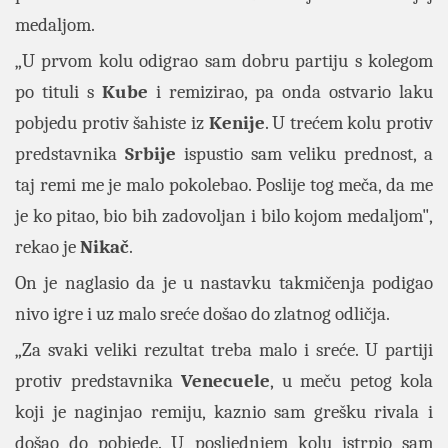
medaljom.
„U prvom kolu odigrao sam dobru partiju s kolegom
po tituli s
Kube
i remizirao, pa onda ostvario laku
pobjedu protiv šahiste iz
Kenije
. U trećem kolu protiv
predstavnika
Srbije
ispustio sam veliku prednost, a
taj remi me je malo pokolebao. Poslije tog meča, da me
je ko pitao, bio bih zadovoljan i bilo kojom medaljom",
rekao je
Nikač
.
On je naglasio da je u nastavku takmičenja podigao
nivo igre i uz malo sreće došao do zlatnog odličja.
„Za svaki veliki rezultat treba malo i sreće. U partiji
protiv predstavnika
Venecuele
, u meču petog kola
koji je naginjao remiju, kaznio sam grešku rivala i
došao do pobjede. U posljednjem kolu istrpio sam