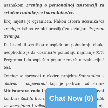
naznakom
Trening o personalnoj asistenciji za
srtučne radnike/ce i saradnike/ce
.
Broj mjesta je ograničen. Nakon izbora učesnika/ca
Treninga
istima će biti proslijeđen detaljan
Program
treninga
.
Da bi dobili sertifikat o uspješnom pohađanju obuke
neophodno je da učesnici/e pohađaju najmanje 95%
Programa i da uspješno popune završnu evaluaciju i
test.
Trening
se sprovodi u okviru projekta
Samostalno –
aktivno – odgovorno!
koji je podržan od strane
Ministarstva rada i socijalnog staranja
kroz Javni
Chat Now (
0
)
konkurs
Zaštita lica sa invaliditetom i djece i mladih
sa smetnjama i teškoćama u razvoju
za finansiranje