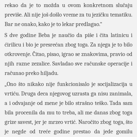
rekao da je to možda u ovom konkretnom slučaju
previše. Ali nije još došlo vreme za tu jezičku tematiku.
Bar ne onako, kako je to lekar predlagao.“
S dve godine Beba je naučio da piše i čita latinicu i
ćirilicu i bio je presrećan zbog toga. Za njega je to bilo
otkrovenje. Čitao, pisao, igrao se znakovima, pravio od
njih razne zezalice. Savladao sve računske operacije i
računao preko hiljadu.
„Ono što nikako nije funkcionisalo je socijalizacija u
vrtiću. Druga deca njegovog uzrasta ga nisu zanimala,
a i odvajanje od mene je bilo strašno teško. Tada sam
bila procenila da mu to treba, ali me danas zbog toga
grize savest, jer je mrzeo vrtić. Naročito zbog toga, što
je negde od treće godine prestao da jede gomilu