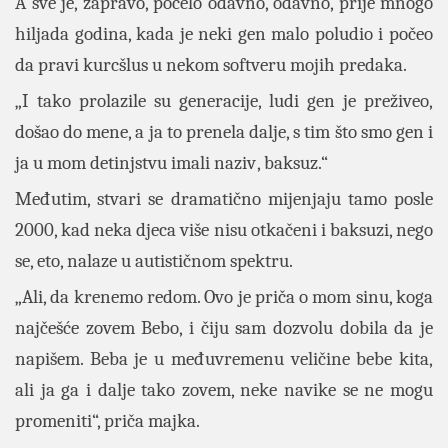
A sve je, zapravo, počelo odavno, odavno, prije mnogo
hiljada godina, kada je neki gen malo poludio i počeo
da pravi kurcšlus u nekom softveru mojih predaka.
„I tako prolazile su generacije, ludi gen je preživeo,
došao do mene, a ja to prenela dalje, s tim što smo gen i
ja u mom detinjstvu imali naziv , baksuz.“
Međutim, stvari se dramatično mijenjaju tamo posle
2000, kad neka djeca više nisu otkačeni i baksuzi, nego
se, eto, nalaze u autističnom spektru.
„Ali, da krenemo redom. Ovo je priča o mom sinu, koga
najčešće zovem Bebo, i čiju sam dozvolu dobila da je
napišem. Beba je u međuvremenu veličine bebe kita,
ali ja ga i dalje tako zovem, neke navike se ne mogu
promeniti“, priča majka.