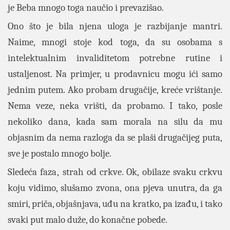
je Beba mnogo toga naučio i prevazišao.
Ono što je bila njena uloga je razbijanje mantri.
Naime, mnogi stoje kod toga, da su osobama s
intelektualnim invaliditetom potrebne rutine i
ustaljenost. Na primjer, u prodavnicu mogu ići samo
jednim putem. Ako probam drugačije, kreće vrištanje.
Nema veze, neka vrišti, da probamo. I tako, posle
nekoliko dana, kada sam morala na silu da mu
objasnim da nema razloga da se plaši drugačijeg puta,
sve je postalo mnogo bolje.
Sledeća faza , strah od crkve. Ok, obilaze svaku crkvu
koju vidimo, slušamo zvona, ona pjeva unutra, da ga
smiri, priča, objašnjava, uđu na kratko, pa izađu, i tako
svaki put malo duže, do konačne pobede.