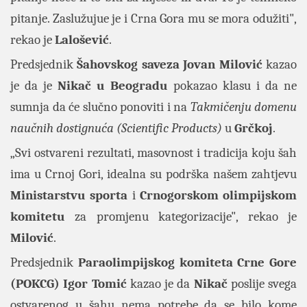
pitanje. Zaslužujue je i Crna Gora mu se mora odužiti",
rekao je
Lalošević
.
Predsjednik
Šahovskog saveza Jovan Milović
kazao
je da je
Nikač
u Beogradu
pokazao klasu i da ne
sumnja da će slučno ponoviti i na
Takmičenju domenu
naučnih dostignuća (Scientific Products)
u
Grčkoj
.
„Svi ostvareni rezultati, masovnost i tradicija koju šah
ima u Crnoj Gori, idealna su podrška našem zahtjevu
Ministarstvu sporta
i
Crnogorskom olimpijskom
komitetu
za promjenu kategorizacije", rekao je
Milović
.
Predsjednik
Paraolimpijskog komiteta Crne Gore
(POKCG)
Igor Tomić
kazao je da
Nikač
poslije svega
ostvarenog u šahu nema potrebe da se bilo kome