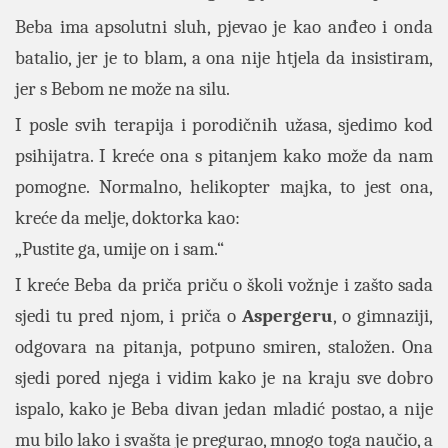
Beba ima apsolutni sluh, pjevao je kao anđeo i onda
batalio, jer je to blam, a ona nije htjela da insistiram,
jer s Bebom ne može na silu.
I posle svih terapija i porodičnih užasa, sjedimo kod
psihijatra. I kreće ona s pitanjem kako može da nam
pomogne. Normalno, helikopter majka, to jest ona,
kreće da melje, doktorka kao:
„Pustite ga, umije on i sam.“
I kreće Beba da priča priču o školi vožnje i zašto sada
sjedi tu pred njom, i priča o
Aspergeru
, o gimnaziji,
odgovara na pitanja, potpuno smiren, staložen. Ona
sjedi pored njega i vidim kako je na kraju sve dobro
ispalo, kako je Beba divan jedan mladić postao, a nije
mu bilo lako i svašta je pregurao, mnogo toga naučio, a