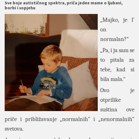
Sve boje autističnog spektra, priča jedne mame o ljubavi,
borbi i uspjehu
„Majko, je l’
on
normalan?“
„Pa, i ja sam se
to pitala za
tebe, kad si
bila mala.“
Ovo je
otprilike
suština ove
priče i približavanje „normalnih” i „nenormalnih”
svetova.