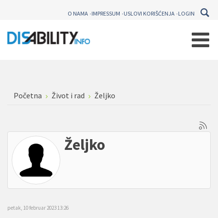
O NAMA
IMPRESSUM
USLOVI KORIŠĆENJA
LOGIN
Početna
Život i rad
Željko
Željko
petak, 10 februar 2023 13:26