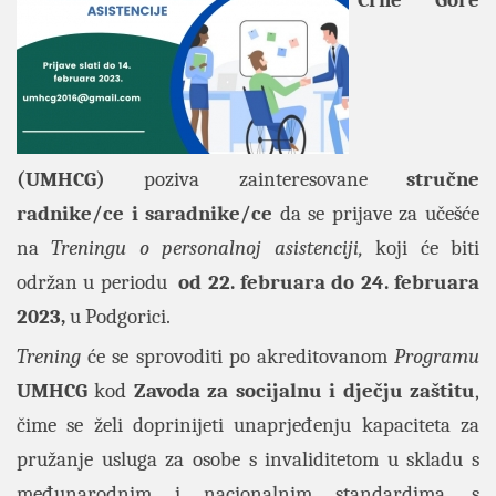
Crne Gore
(UMHCG)
poziva zainteresovane
stručne
radnike/ce i saradnike/ce
da se prijave za učešće
na
Treningu o personalnoj asistenciji,
koji će biti
održan u periodu
od
22. februara do 24. februara
2023,
u Podgorici.
Trening
će se sprovoditi po akreditovanom
Programu
UMHCG
kod
Zavoda za socijalnu i dječju zaštitu
,
čime se želi doprinijeti unaprjeđenju kapaciteta za
pružanje usluga za osobe s invaliditetom u skladu s
međunarodnim i nacionalnim standardima, s