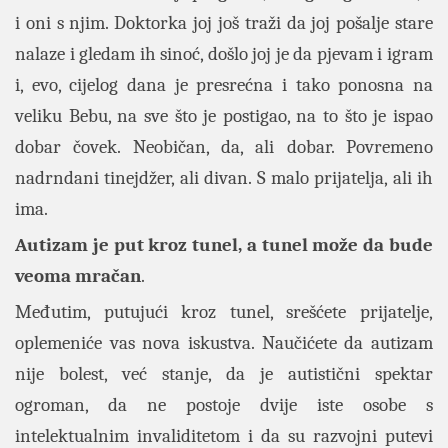
i oni s njim. Doktorka joj još traži da joj pošalje stare
nalaze i gledam ih sinoć, došlo joj je da pjevam i igram
i, evo, cijelog dana je presrećna i tako ponosna na
veliku Bebu, na sve što je postigao, na to što je ispao
dobar čovek. Neobičan, da, ali dobar. Povremeno
nadrndani tinejdžer, ali divan. S malo prijatelja, ali ih
ima.
Autizam je put kroz tunel, a tunel može da bude
veoma mračan
.
Međutim, putujući kroz tunel, srešćete prijatelje,
oplemeniće vas nova iskustva. Naučićete da autizam
nije bolest, već stanje, da je autistični spektar
ogroman, da ne postoje dvije iste osobe s
intelektualnim invaliditetom i da su razvojni putevi