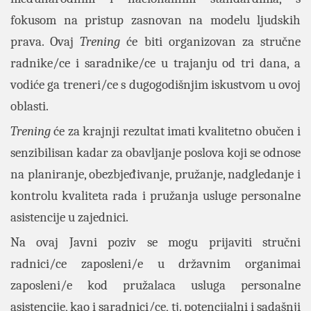
fokusom na pristup zasnovan na modelu ljudskih
prava. Ovaj
Trening
će biti organizovan za stručne
radnike/ce i saradnike/ce u trajanju od tri dana, a
vodiće ga treneri/ce s dugogodišnjim iskustvom u ovoj
oblasti.
Trening
će za krajnji rezultat imati kvalitetno obučen i
senzibilisan kadar za obavljanje poslova koji se odnose
na planiranje, obezbjeđivanje, pružanje, nadgledanje i
kontrolu kvaliteta rada i pružanja usluge personalne
asistencije u zajednici.
Na ovaj Javni poziv se mogu prijaviti stručni
radnici/ce zaposleni/e u državnim organimai
zaposleni/e kod pružalaca usluga personalne
asistencije, kao i saradnici/ce, tj. potencijalni i sadašnji