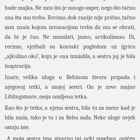
bude majka. Ne zato što je mnogo super, nego što tačno
zna šta mu treba. Recimo, dok ranije nije pričao, tačno
sam znala kojom intonacijom treba da mu se obrati,
da bi je čuo. Ne mumlati, jasno, artikulisano. Ili,
recimo, vježbali su kontakt pogledom uz igricu
„ajkulino oko”, koju je ona izmislila, a sestra joj je bila
inspiracija.
Inače, velika uloga u Bebinom životu pripada i
njegovoj tetki, a mojoj sestri. On je zove majne
Liblingstante , moja omiljena tetka.
Kao što je tetka, a njena sestra, bila tu za mene kad je
bila mala, tako je tu i za Bebu sada. Neke uloge uvjek
ostaju iste.
„A moja sestra ima stvarno taj neki poseban, opičen