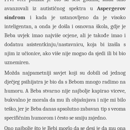
avanzovali iz autističnog spektra u
Aspergerov
sindrom
i kada je ustanovljeno da je visoko
inteligentan, a onda je došla i osnovna škola, gdje je
Beba uvjek imao najviše ocjene, ali je takođe imao i
dodatnu asistentkinju/nastavnicu, koja bi izašla s
njim iz učionice, ako više nije mogao da sjedi ili bi bio
uznemiren.
Možda najpametniji savjet koji su dobili od jednog
dječjeg psihijatra je bio da s Bebom mnogo radimo na
humoru. A Beba stvarno nije najbolje kapirao viceve,
bukvalno je morala da mu ih objašnjava i nije mi bilo
teško, jer je Beba danas apsolutno zabavan tip s veoma
specifičnim humorom i često se smiju zajedno.
Ono najbolje što je Bebi moglo da se desi je da mu ona