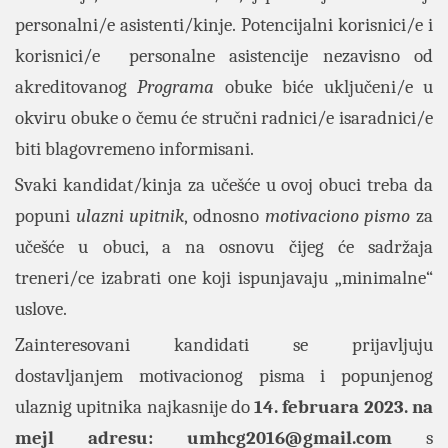
personalni/e asistenti/kinje. Potencijalni korisnici/e i
korisnici/e personalne asistencije nezavisno od
akreditovanog
Programa
obuke biće uključeni/e u
okviru obuke o čemu će stručni radnici/e isaradnici/e
biti blagovremeno informisani.
Svaki kandidat/kinja za učešće u ovoj obuci treba da
popuni
ulazni upitnik
, odnosno
motivaciono pismo
za
učešće u obuci, a na osnovu čijeg će sadržaja
treneri/ce izabrati one koji ispunjavaju „minimalne“
uslove.
Zainteresovani kandidati se prijavljuju
dostavljanjem motivacionog pisma i popunjenog
ulaznig upitnika
najkasnije do
14. februara 2023. na
mejl adresu:
umhcg2016@gmail.com
s