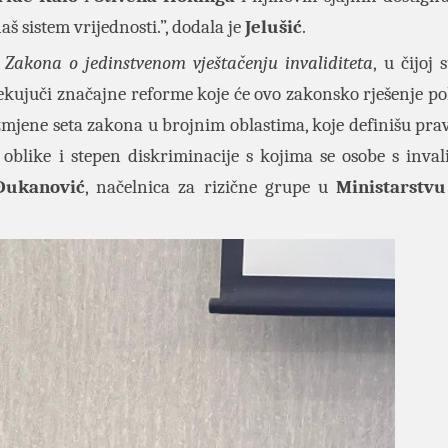
š sistem vrijednosti.”, dodala je
Jelušić
.
u
Zakona o jedinstvenom vještačenju invaliditeta
, u čijoj 
čekujuči značajne reforme koje će ovo zakonsko rješenje po
mjene seta zakona u brojnim oblastima, koje definišu pra
 oblike i stepen diskriminacije s kojima se osobe s inval
Đukanović
, načelnica za rizične grupe u
Ministarstvu