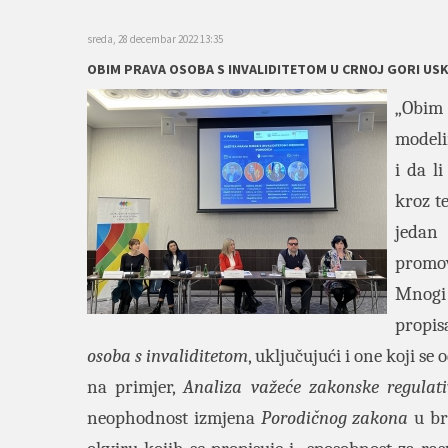
sreda, 28 decembar 2022 13:35
OBIM PRAVA OSOBA S INVALIDITETOM U CRNOJ GORI USK
„Obim 
modeli
i da l
kroz t
jedan
promov
Mnogi 
propisa
osoba s invaliditetom
, uključujući i one koji se
na primjer,
Analiza važeće zakonske regulati
neophodnost izmjena
Porodičnog zakona
u br