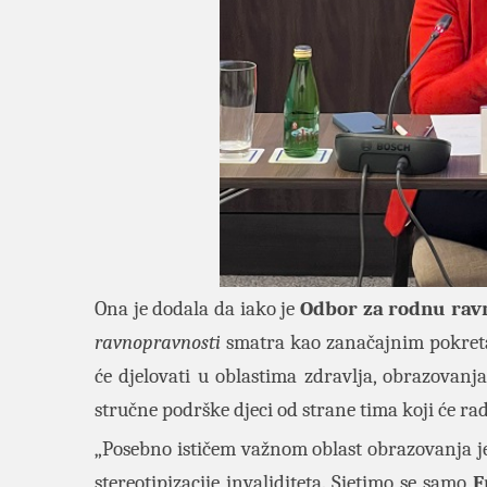
Ona je dodala da iako je
Odbor za rodnu rav
ravnopravnosti
smatra kao zanačajnim pokretan
će djelovati u oblastima zdravlja, obrazovanja 
stručne podrške djeci od strane tima koji će ra
„Posebno ističem važnom oblast obrazovanja j
stereotipizacije invaliditeta. Sjetimo se samo
F