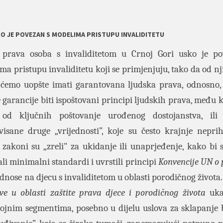
O JE POVEZAN S MODELIMA PRISTUPU INVALIDITETU
prava osoba s invaliditetom u Crnoj Gori usko je po
ma pristupu invaliditetu koji se primjenjuju, tako da od nj
i ćemo uopšte imati garantovana ljudska prava, odnosno, 
e garancije biti ispoštovani principi ljudskih prava, među 
 od ključnih poštovanje urođenog dostojanstva, ili 
isane druge „vrijednosti”, koje su često krajnje neprihv
zakoni su „zreli" za ukidanje ili unaprjeđenje, kako bi 
li minimalni standardi i uvrstili principi
Konvencije UN o
 odnose na djecu s invaliditetom u oblasti porodičnog života.
ve u oblasti zaštite prava djece i porodičnog života
uka
ojnim segmentima, posebno u dijelu uslova za sklapanje 