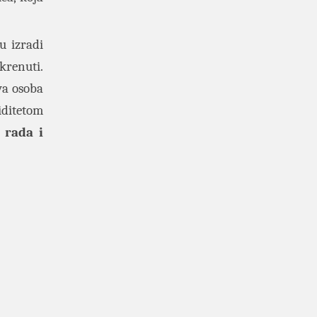
su izradi
krenuti.
va osoba
iditetom
 rada i