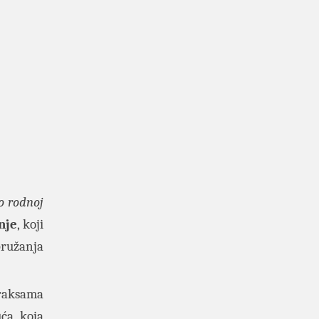
o rodnoj
nje
, koji
pružanja
praksama
ća, koja