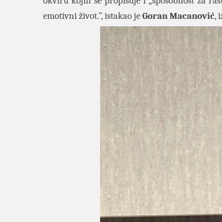
okviru kojih se propisuje i „sposobnost za ra
emotivni život.”, istakao je
Goran Macanović
, 