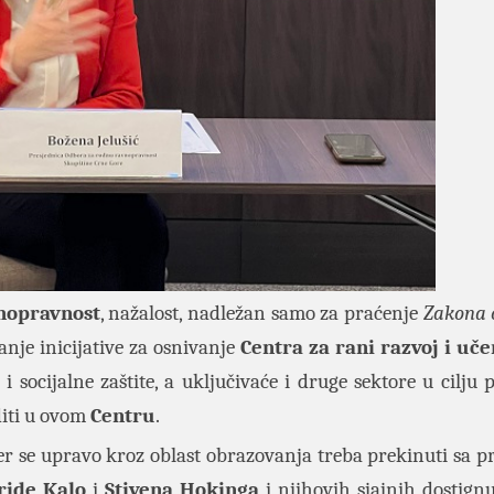
nopravnost
, nažalost, nadležan samo za praćenje
Zakona 
je inicijative za osnivanje
Centra za rani razvoj i uče
i socijalne zaštite, a uključivaće i druge sektore u cilju 
diti u ovom
Centru
.
er se upravo kroz oblast obrazovanja treba prekinuti sa 
ride Kalo
i
Stivena Hokinga
i njihovih sjajnih dostignu