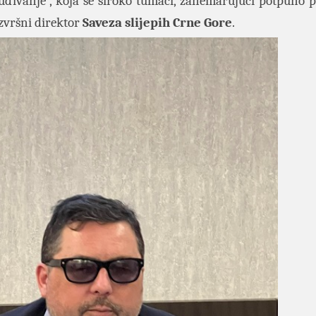
suđivanje”, koja se široko tumači, zanemarujući potpuno 
izvršni direktor
Saveza slijepih Crne Gore
.