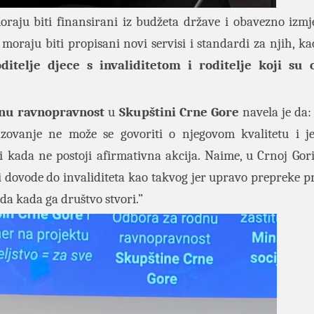
oraju biti finansirani iz budžeta države i obavezno izm
moraju biti propisani novi servisi i standardi za njih, kao
oditelje djece s invaliditetom i roditelje koji su 
nu ravnopravnost
u
Skupštini Crne Gore
navela je da: 
azovanje ne može se govoriti o njegovom kvalitetu i 
 kada ne postoji afirmativna akcija. Naime, u Crnoj Gori
 i dovode do invaliditeta kao takvog jer upravo prepreke p
onda kada ga društvo stvori.”