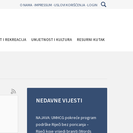
O NAMA
IMPRESSUM
USLOVI KORIŠĆENJA
LOGIN
T I REKREACIJA
UMJETNOST I KULTURA
RESURNI KUTAK
NEDAVNE
VIJESTI
NAJAVA: UMHCG pokreće program
podrške Riječi bez poricanja –
Riječi koje vrijedi braniti (Words