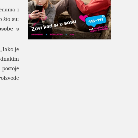
jenama i
 što su:
osobe s
„Iako je
jednakim
 postoje
roizvode