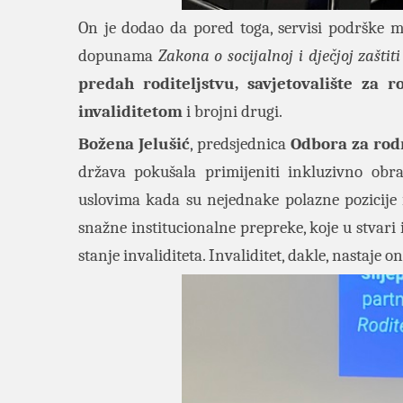
On je dodao da pored toga, servisi podrške m
dopunama
Zakona o socijalnoj i dječjoj zaštiti
predah roditeljstvu, savjetovalište za r
invaliditetom
i brojni drugi.
Božena Jelušić
, predsjednica
Odbora za rod
država pokušala primijeniti inkluzivno obr
uslovima kada su nejednake polazne pozicije i
snažne institucionalne prepreke, koje u stvari
stanje invaliditeta. Invaliditet, dakle, nastaje 