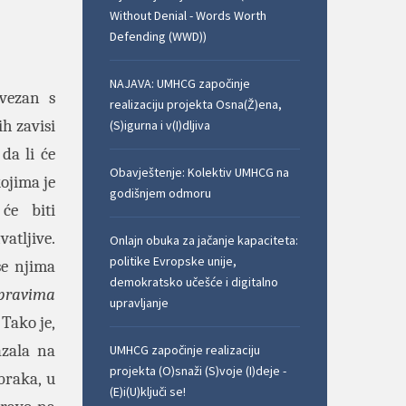
Without Denial - Words Worth
Defending (WWD))
NAJAVA: UMHCG započinje
vezan s
realizaciju projekta Osna(Ž)ena,
ih zavisi
(S)igurna i v(I)dljiva
da li će
Obavještenje: Kolektiv UMHCG na
kojima je
godišnjem odmoru
će biti
atljive.
Onlajn obuka za jačanje kapaciteta:
politike Evropske unije,
se njima
demokratsko učešće i digitalno
 pravima
upravljanje
 Tako je,
zala na
UMHCG započinje realizaciju
projekta (O)snaži (S)voje (I)deje -
braka, u
(E)i(U)ključi se!