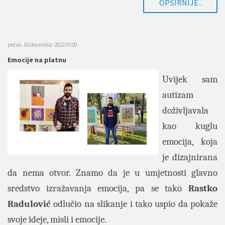
OPŠIRNIJE..
petak, 02 decembar 2022 07:00
Emocije na platnu
Uvijek sam
autizam
doživljavala
kao kuglu
emocija, koja
je dizajnirana
da nema otvor. Znamo da je u umjetnosti glavno
sredstvo izražavanja emocija, pa se tako
Rastko
Radulović
odlučio na slikanje i tako uspio da pokaže
svoje ideje, misli i emocije.