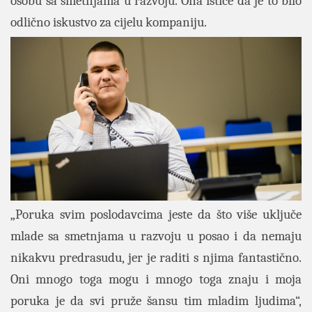
osobu sa smetnjama u razvoju. Ona ističe da je to bilo
odlično iskustvo za cijelu kompaniju.
„Poruka svim poslodavcima jeste da što više uključe
mlade sa smetnjama u razvoju u posao i da nemaju
nikakvu predrasudu, jer je raditi s njima fantastično.
Oni mnogo toga mogu i mnogo toga znaju i moja
poruka je da svi pruže šansu tim mladim ljudima“,