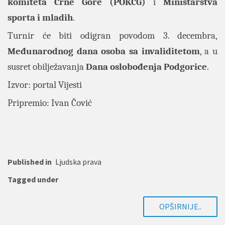
komiteta Crne Gore (POKCG)
i
Ministarstva
sporta i mladih
.
Turnir će biti odigran povodom 3. decembra,
Međunarodnog dana osoba sa invaliditetom
, a u
susret obilježavanja
Dana oslobođenja Podgorice
.
Izvor: portal
Vijesti
Pripremio: Ivan Čović
Published in
Ljudska prava
Tagged under
OPŠIRNIJE..