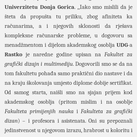
Univerzitetu Donja Gorica
. ,,Iako smo mislili da je
šteta da propušta tu priliku, zbog afiniteta ka
računarima, a i njegovih sklonosti da rješava
kompleksne računarske probleme, u dogovoru sa
menadžmentom i dijelom akademskog osoblja
UDG
-a
Rastko
je naredne godine upisan na
Fakultet za
grafički dizajn i multimediju
. Dogovorili smo se da na
tom fakultetu pohađa samo praktični dio nastave i da
na kraju školovanja umjesto diplome dobije sertifikat.
Od samog starta, naišli smo na sjajan prijem kod
akademskog osoblja (pritom mislim i na osoblje
Fakulteta primijenjih nauka
i
Fakulteta za grafički
dizan
) – i profesora i asistenata. Oni su prepoznali
jedinstvenost u njegovom izrazu, hrabrost u koloritu i