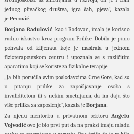
srednjoškolac sa smetnjama u razvoju, on je i član
jednog plivačkog društva, igra šah, pjeva“, kazala
je
Perović
.
Borjana Radulović
, kao i Radovan, imala je korisno
radno iskustvo kroz program Prilike. Dobila je puno
pohvala od klijenata koje je masirala u jednom
fizioterapeutskom centru i upoznala se s različitim
aparatima koji se koriste za fizikalne terapije.
„Ja bih poručila svim poslodavcima Crne Gore, kad su
u pitanju prilike za zapošljavanje osoba s
invaliditetom ili s nekim smetnjama, da im daju što
više prilika za zaposlenje“, kazala je
Borjana
.
Za njenu mentorku u privatnom sektoru
Angelu
Vojvodić
ovo je bio prvi put da na praksi imaju mladu