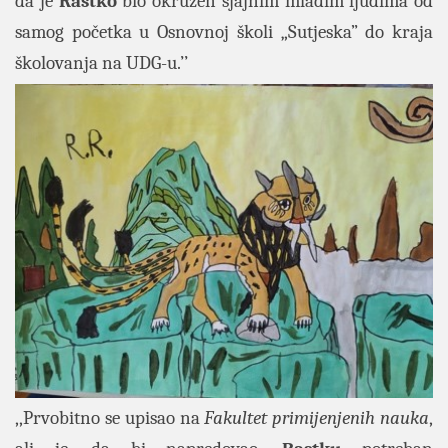
da je
Rastko
bio okružen sjajnim mladim ljudima od
samog početka u Osnovnoj školi „Sutjeska” do kraja
školovanja na UDG-u.’’
,,Prvobitno se upisao na
Fakultet primijenjenih nauka
,