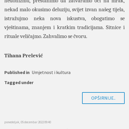
hedonizmu, prestanimo da zatvaramo oči na mrak,
nekad malo okusimo deluziju, svijet izvan našeg tijela,
istražujmo neka nova iskustva, obogatimo se
vještinama, znanjem i kratkim tradicijama. Sitnice i
rituale veličajmo. Zahvalimo se čvoru.
Tihana Prelević
Published in
Umjetnost i kultura
Tagged under
OPŠIRNIJE..
ponedeljak, 05 decembar 2022 09:40