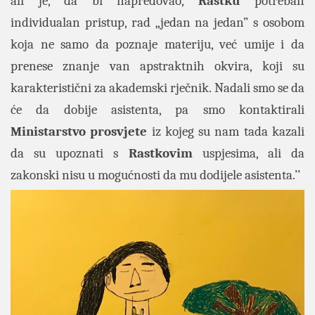
ali je, da bi napredovao,
Rastku
potreban
individualan pristup, rad „jedan na jedan” s osobom
koja ne samo da poznaje materiju, već umije i da
prenese znanje van apstraktnih okvira, koji su
karakteristični za akademski rječnik. Nadali smo se da
će da dobije asistenta, pa smo kontaktirali
Ministarstvo prosvjete
iz kojeg su nam tada kazali
da su upoznati s
Rastkovim
uspjesima, ali da
zakonski nisu u mogućnosti da mu dodijele asistenta.’’