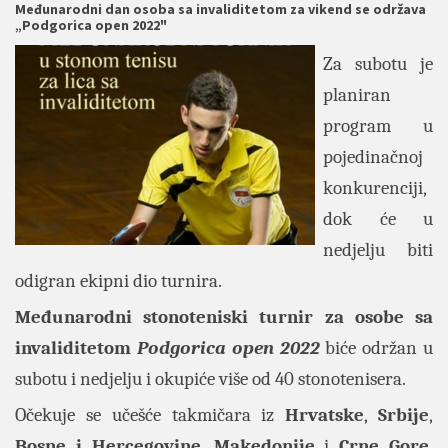
Međunarodni dan osoba sa invaliditetom za vikend se održava
„Podgorica open 2022"
Za subotu je
planiran
program u
pojedinačnoj
konkurenciji,
dok će u
nedjelju biti
odigran ekipni dio turnira.
Međunarodni stonoteniski turnir za osobe sa
invaliditetom
Podgorica open 2022
biće održan u
subotu i nedjelju i okupiće više od 40 stonotenisera.
Očekuje se učešće takmičara iz
Hrvatske
,
Srbije
,
Bosne i Hercegovine
,
Makedonije
i
Crne Gore
,