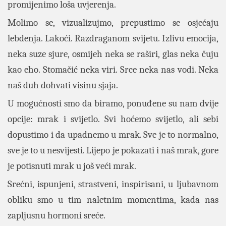
promijenimo loša uvjerenja.
Molimo se, vizualizujmo, prepustimo se osjećaju
lebdenja. Lakoći. Razdraganom svijetu. Izlivu emocija,
neka suze sjure, osmijeh neka se raširi, glas neka čuju
kao eho. Stomačić neka viri. Srce neka nas vodi. Neka
naš duh dohvati visinu sjaja.
U mogućnosti smo da biramo, ponuđene su nam dvije
opcije: mrak i svijetlo. Svi hoćemo svijetlo, ali sebi
dopustimo i da upadnemo u mrak. Sve je to normalno,
sve je to u nesvijesti. Lijepo je pokazati i naš mrak, gore
je potisnuti mrak u još veći mrak.
Srećni, ispunjeni, strastveni, inspirisani, u ljubavnom
obliku smo u tim naletnim momentima, kada nas
zapljusnu hormoni sreće.