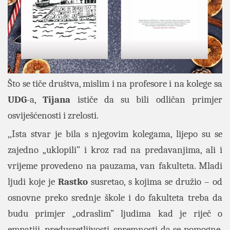
Što se tiče društva, mislim i na profesore i na kolege sa
UDG
-a,
Tijana
ističe da su bili odličan primjer
osviješćenosti i zrelosti.
,,Ista stvar je bila s njegovim kolegama, lijepo su se
zajedno „uklopili” i kroz rad na predavanjima, ali i
vrijeme provedeno na pauzama, van fakulteta. Mladi
ljudi koje je
Rastko
susretao, s kojima se družio – od
osnovne preko srednje škole i do fakulteta treba da
budu primjer „odraslim” ljudima kad je riječ o
empatiji, predusretljivosti, spremnosti da se pomogne,