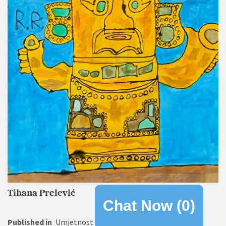
Tihana Prelević
Chat Now (
0
)
Published in
Umjetnost i kultura