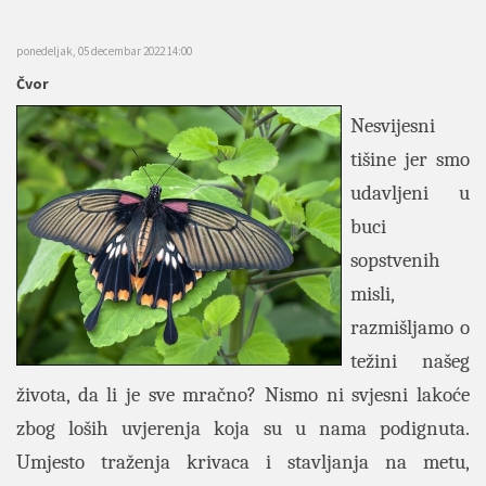
ponedeljak, 05 decembar 2022 14:00
Čvor
Nesvijesni
tišine jer smo
udavljeni u
buci
sopstvenih
misli,
razmišljamo o
težini našeg
života, da li je sve mračno? Nismo ni svjesni lakoće
zbog loših uvjerenja koja su u nama podignuta.
Umjesto traženja krivaca i stavljanja na metu,