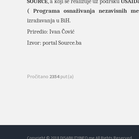
SOURCE
, a koji se realizuje uz podršku
USAID
( Programa osnaživanja nezavisnih m
izražavanja u BiH.
Priredio: Ivan Čović
Izvor: portal
Source.ba
Pročitano
2354
put(a)
Copyright © 2018 DISABILITYINFO.me All Rights Reserved.