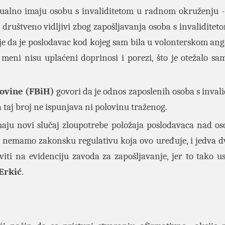
tualno imaju osobu s invaliditetom u radnom okruženju -
ruštveno vidljivi zbog zapošljavanja osoba s invaliditeto
o je da je poslodavac kod kojeg sam bila u volonterskom an
eni nisu uplaćeni doprinosi i porezi, što je otežalo sa
govine (FBiH)
govori da je odnos zaposlenih osoba s invali
taj broj ne ispunjava ni polovinu traženog.
ovi slučaj zloupotrebe položaja poslodavaca nad os
jek nemamo zakonsku regulativu koja ovo uređuje, i jedva d
iti na evidenciju zavoda za zapošljavanje, jer to tako us
Erkić
.