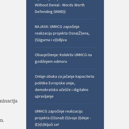
Without Denial - Words Worth
Defending (WWD))
NAJAVA: UMHCG započinje
realizaciju projekta Osna(Ž)ena,
(S)igurna i v(I)dljiva
Obavještenje: Kolektiv UMHCG na
godišnjem odmoru
Onlajn obuka za jačanje kapaciteta:
politike Evropske unije,
demokratsko učešće i digitalno
upravljanje
minacija
UMHCG započinje realizaciju
projekta (O)snaži (S)voje (I)deje -
m.
(E)i(U)ključi se!