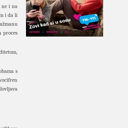
 ne i na
m i da li
gažmanu
m proces
ditetom,
obama s
vocifren
lovljava