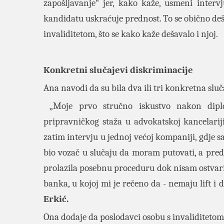
zapošljavanje“ jer, kako kaže, usmeni int
kandidatu uskraćuje prednost. To se obično de
invaliditetom, što se kako kaže dešavalo i njoj.
Konkretni slučajevi diskriminacije
Ana navodi da su bila dva ili tri konkretna sluc
„Moje prvo stručno iskustvo nakon diplo
pripravničkog staža u advokatskoj kancelar
zatim intervju u jednoj većoj kompaniji, gdje s
bio vozač u slučaju da moram putovati, a pre
prolazila posebnu proceduru dok nisam ostvarila
banka, u kojoj mi je rečeno da - nemaju lift i 
Erkić.
Ona dodaje da poslodavci osobu s invaliditetom n