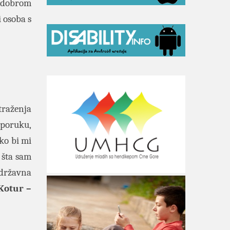
e dobrom
 osoba s
aženja
eporuku,
 ko bi mi
šta sam
 državna
Kotur –