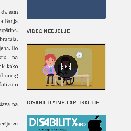
g da sam
ada Banja
pštine,
VIDEO
NEDJELJE
raćala.
jeha. Do
oru - na
pak kako
zabranog
lativu o
DISABILITYINFO
APLIKACIJE
ašava na
erija za