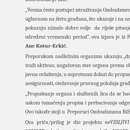
„Veoma često postupci istraživanja Ombudsmena,
uglavnom na štetu građana, što ukazuje i na ne
pokazuju nimalo dobre volje da riješe pitanj
određeni vremenski period”, ova izjava je iz
Ane Kotur-Erkić.
Preporukom nadležnim organima ukazuju „da s
traži aktivan, angažovan stav organa prema ob
javna ovlaštenja, u suprotnom dolazi do propus
nesigurnosti, otežavanje pravnog položaja gra
„Propuštanje organa i službenih lica da se bav
uskom tumačenju propisa i prebacivanja odgovor
Ovo takođe stoji u Preporuci Ombudsmana BiH
Ova priča/prilog je dio projekta
neVIDLJIVI