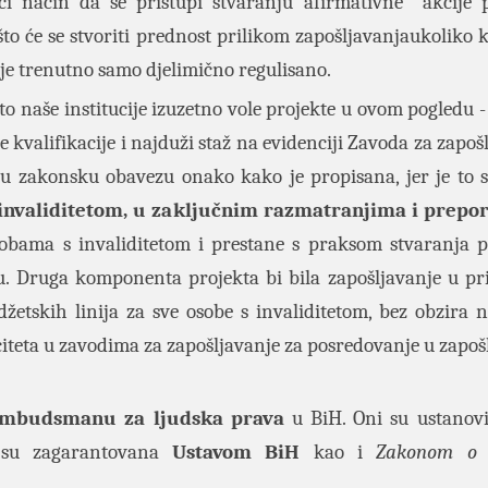
i način da se pristupi stvaranju afirmativne akcije 
što će se stvoriti prednost prilikom zapošljavanjaukoliko 
o je trenutno samo djelimično regulisano.
̌to naše institucije izuzetno vole projekte u ovom pogledu 
kvalifikacije i najduži staž na evidenciji Zavoda za zapoš
 zakonsku obavezu onako kako je propisana, jer je to su
invaliditetom, u zaključnim razmatranjima i prep
 osobama s invaliditetom i prestane s praksom stvaranja 
mu. Druga komponenta projekta bi bila zapošljavanje u p
udžetskih linija za sve osobe s invaliditetom, bez obzira 
apaciteta u zavodima za zapošljavanje za posredovanje u zapos
mbudsmanu za ljudska prava
u BiH. Oni su ustanovi
a su zagarantovana
Ustavom BiH
kao i
Zakonom o 