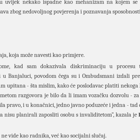
ervju uvijek nekako ispadne kao mehanizam na kojem s
šava zbog nedovoljnog povjerenja i poznavanja sposobnosti
̌aja, koja može navesti kao primjere.
me, kad sam dokazivala diskriminaciju u procesu tr
iji u Banjaluci, povodom čega su i Ombudsmani izdali pr
am upitana - šta mislim, kako će poslodavac platiti nekoga
dmetom razgovora je bilo da li imam vozačku dozvolu - za 
 pravo, i u konačnici, jedno javno poduzeće i jedna - tad
da nisu planirali zaposliti osobu s invaliditetom”, kazala je
e vide kao radnika, već kao socijalni slučaj.