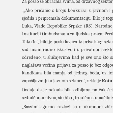
Za posao se obraćala svima, od državnog sektor
„Ako pričamo o broju konkursa, u javnom i 
sjedila i pripremala dokumentaciju. Bilo je toga
Luka, Vlade Republike Srpske (RS), Narodne Sk
Instituciji Ombudsmana za ljudska prava, Predsj
Također, bilo je poslodavaca iz privatnog sek
sad imam radno iskustvo i u privatnom sektor
određeno, u slučajevima kad je sve ono što 
naglašava većina prijava za posao je bez odg
kandidata bila manja od jednog boda, uz fo
zapošljavanju u javnom sektoru”, rekla je
Kotu
Dodaje da je nekada bila odbijana na čak če
sedmičnom nivou, što bi se, ironično, tumačilo
„Sasvim sigurno, razlozi su u ukupnom zbiru 