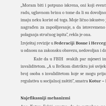
„Moram biti i potpuno iskrena, oni koji even
radu, uglavnom brinu o tome da li su dovoljno d
imaju neku korist od toga. Moje lično iskustv
nagrađen za zapošljavanje, a da istovremeno m
polaganja stručnog ispita”, rekla je ona.
Izvještaj revizije u
Federaciji Bosne i Herce
u odnosu na zakonsku obavezu, nedovoljan i da 
Kaže da u FBIH svakih par mjeseci imaju n
invaliditetom. „A u Brčkom distriktu još uvi
broj osoba s invaliditetom koje se mogu prijav
regulativa u socijalnoj zaštiti”, smatra
Kotur – 
Najefikasniji mehanizmi