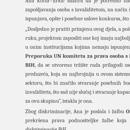
Ana Kotur–Erkić smatra da je potrebno nać
zapošljavanja osoba s invaliditetom, na način 
ispunjava, opšte i posebne uslove konkursa, št
„Dosljedno je pratiti primjenu ovog djela, a pos
ruku, projektom zaposliti one koj imaju najbolje 
u onim institucijama kojima nemaju ispunjenu
Preporuka UN komiteta za prava osoba s 
BIH
, da se otvoreno tržište rada prilagodi
preduzeća, koja su najbrojnija u ovom siste
sektoru, što bi značilo stvaranje posebnih b
invaliditeta, što sad nije slučaj i stvaranje k
za ovu skupinu”, istakla je ona.
Zbog diskriminacije, Ana je poslala i žalbu
O
prekršena prava podnositeljke žalbe koj
diskriminacije BiH
.