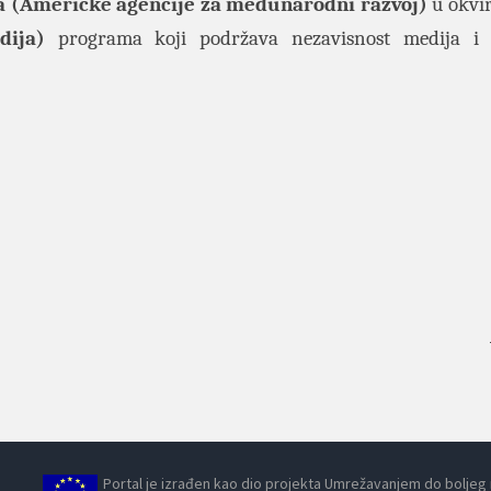
a
(Američke agencije za međunarodni razvoj)
u okvi
edija)
programa koji podržava nezavisnost medija i 
Portal je izrađen kao dio projekta Umrežavanjem do boljeg ra