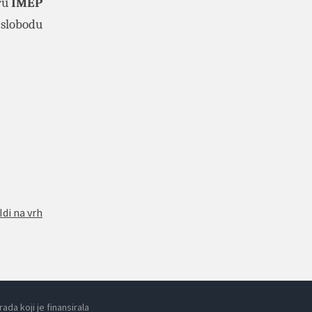
ru
IMEP
slobodu
Idi na vrh
da koji je finansirala