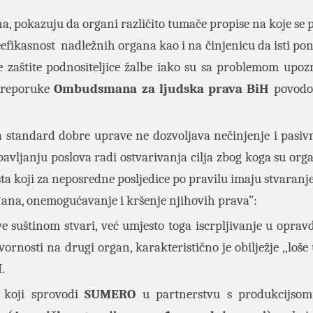
 pokazuju da organi različito tumače propise na koje se p
efikasnost nadležnih organa kao i na činjenicu da isti po
e zaštite podnositeljice žalbe iako su sa problemom upoz
 Preporuke
Ombudsmana za ljudska prava BiH
povodo
tandard dobre uprave ne dozvoljava nečinjenje i pasivn
avljanju poslova radi ostvarivanja cilja zbog koga su org
ta koji za neposredne posljedice po pravilu imaju stvaranj
đana, onemogućavanje i kršenje njihovih prava”:
e suštinom stvari, već umjesto toga iscrpljivanje u oprav
nosti na drugi organ, karakteristično je obilježje ,,loše 
.
koji sprovodi
SUMERO
u partnerstvu s produkcijso