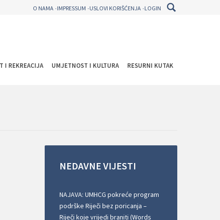
O NAMA
IMPRESSUM
USLOVI KORIŠĆENJA
LOGIN
T I REKREACIJA
UMJETNOST I KULTURA
RESURNI KUTAK
NEDAVNE
VIJESTI
NAJAVA: UMHCG pokreće program
podrške Riječi bez poricanja –
Riječi koje vrijedi braniti (Words