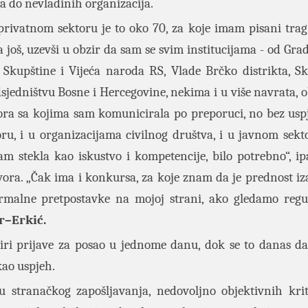
a do nevladinih organizacija.
privatnom sektoru je to oko 70, za koje imam pisani tra
 još, uzevši u obzir da sam se svim institucijama - od Gr
upštine i Vijeća naroda RS, Vlade Brčko distrikta, Sku
edništvu Bosne i Hercegovine, nekima i u više navrata, ob
tora sa kojima sam komunicirala po preporuci, no bez usp
u, i u organizacijama civilnog društva, i u javnom sekt
sam stekla kao iskustvo i kompetencije, bilo potrebno“, i
ovora. „Čak ima i konkursa, za koje znam da je prednost i
rmalne pretpostavke na mojoj strani, ako gledamo regu
r–Erkić.
tiri prijave za posao u jednome danu, dok se to danas d
 kao uspjeh.
stranačkog zapošljavanja, nedovoljno objektivnih krit