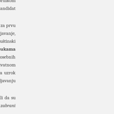
prilikom
kandidat
- za prvu
ljavanje,
štinski
orukama
posebnih
rivatnom
na uzrok
̌ljavanju
li da su
zabrani