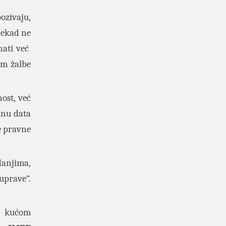
ozivaju,
nekad ne
nati već
m žalbe
ost, već
anu data
e pravne
danjima,
uprave“.
m kućom