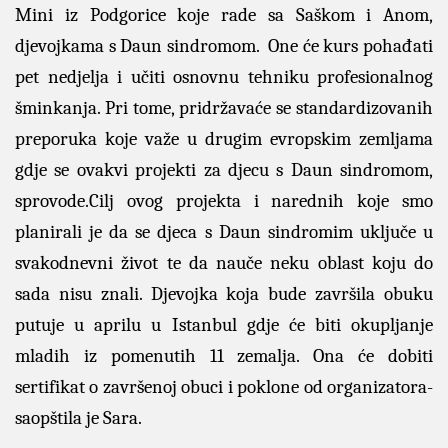
Mini iz Podgorice koje rade sa Saškom i Anom,
djevojkama s Daun sindromom. One će kurs pohađati
pet nedjelja i učiti osnovnu tehniku profesionalnog
šminkanja. Pri tome, pridržavaće se standardizovanih
preporuka koje važe u drugim evropskim zemljama
gdje se ovakvi projekti za djecu s Daun sindromom,
sprovode.Cilj ovog projekta i narednih koje smo
planirali je da se djeca s Daun sindromim uključe u
svakodnevni život te da nauče neku oblast koju do
sada nisu znali. Djevojka koja bude završila obuku
putuje u aprilu u Istanbul gdje će biti okupljanje
mladih iz pomenutih 11 zemalja. Ona će dobiti
sertifikat o završenoj obuci i poklone od organizatora-
saopštila je Sara.