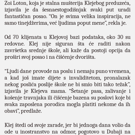
Zoi Loton, koja je stalna mušterija Klejebog preduzeća,
izjavila je da šesnaestogodišnjak svaki put uradi
fantastičan posao. “On je svima velika inspiracija, ne
samo tinejdžerima, već ljudima poput mene”, rekla je.
Od 70 klijenata u Klejovoj bazi podataka, oko 30 su
redovne. Klej nije siguran šta će raditi nakon
završetka srednje škole, ali kaže da postoji opcija da
proširi svoj posao i na čišćenje dvorišta.
“Ljudi dane provode na poslu i nemaju puno vremena,
a kad još imate dijete s invaliditetom, pronalazak
nekog poslića poslije škole ne bi smio biti tako težak”,
izjavila je Klejeva mama.
“Šetanje pasa, zalivanje i
košenje travnjaka ili čišćenje bazena su poslovi koje bi
svaka zaposlena porodica mogla platiti nekome da ih
obavi”, predlaže.
Klej štedi od svoje zarade, jer bi jednoga dana volio da
ode u inostranstvo na odmor, pogotovo u Dubaji na