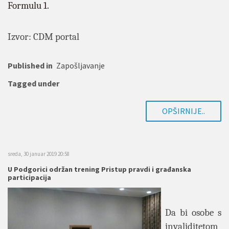
Formulu 1.
Izvor: CDM portal
Published in
Zapošljavanje
Tagged under
OPŠIRNIJE..
sreda, 30 januar 2019 20:58
U Podgorici održan trening Pristup pravdi i građanska
participacija
Da bi osobe s
invaliditetom