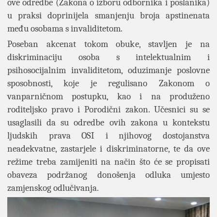
ove odredbe (Zakona o izboru odbornika i poslanika)
u praksi doprinijela smanjenju broja apstinenata
među osobama s invaliditetom.
Poseban akcenat tokom obuke, stavljen je na
diskriminaciju osoba s intelektualnim i
psihosocijalnim invaliditetom, oduzimanje poslovne
sposobnosti, koje je regulisano Zakonom o
vanparničnom postupku, kao i na produženo
roditeljsko pravo i Porodični zakon. Učesnici su se
usaglasili da su odredbe ovih zakona u kontekstu
ljudskih prava OSI i njihovog dostojanstva
neadekvatne, zastarjele i diskriminatorne, te da ove
režime treba zamijeniti na način što će se propisati
obaveza podržanog donošenja odluka umjesto
zamjenskog odlučivanja.