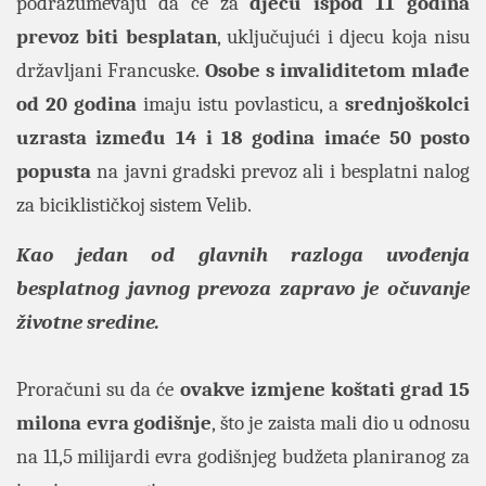
podrazumevaju da će za
djecu ispod 11 godina
prevoz biti besplatan
, uključujući i djecu koja nisu
državljani Francuske.
Osobe s invaliditetom mlađe
od 20 godina
imaju istu povlasticu, a
srednjoškolci
uzrasta između 14 i 18 godina imaće 50 posto
popusta
na javni gradski prevoz ali i besplatni nalog
za biciklističkoj sistem Velib.
Kao jedan od glavnih razloga uvođenja
besplatnog javnog prevoza zapravo je očuvanje
životne sredine.
Proračuni su da će
ovakve izmjene koštati grad 15
milona evra godišnje
, što je zaista mali dio u odnosu
na 11,5 milijardi evra godišnjeg budžeta planiranog za