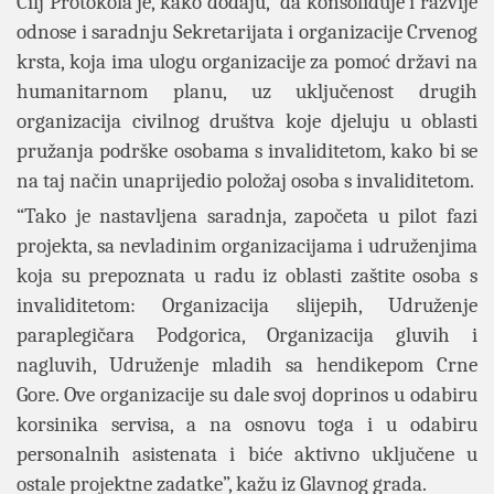
Cilj Protokola je, kako dodaju, da konsoliduje i razvije
odnose i saradnju Sekretarijata i organizacije Crvenog
krsta, koja ima ulogu organizacije za pomoć državi na
humanitarnom planu, uz uključenost drugih
organizacija civilnog društva koje djeluju u oblasti
pružanja podrške osobama s invaliditetom, kako bi se
na taj način unaprijedio položaj osoba s invaliditetom.
“Tako je nastavljena saradnja, započeta u pilot fazi
projekta, sa nevladinim organizacijama i udruženjima
koja su prepoznata u radu iz oblasti zaštite osoba s
invaliditetom: Organizacija slijepih, Udruženje
paraplegičara Podgorica, Organizacija gluvih i
nagluvih, Udruženje mladih sa hendikepom Crne
Gore. Ove organizacije su dale svoj doprinos u odabiru
korsinika servisa, a na osnovu toga i u odabiru
personalnih asistenata i biće aktivno uključene u
ostale projektne zadatke”, kažu iz Glavnog grada.