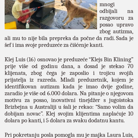
mnogi
odbijali na
razgovoru za
posao upravo
zbog autizma,
ali mu to nije bila prepreka da počne da radi. Sada je
šef i ima svoje preduzeće za čišćenje kanti.
Klej Luis (16) osnovao je preduzeće “Klejs Bin Klining”
prije više od godinu dana, a dosad je stekao 70
klijenata, zbog čega je zaposlio i trojicu svojih
prijatelja iz razreda.
Mladi preduzetnik, kojem je
identifikovan autizam kada je imao dvije godine,
zaradio je više od 6.000 dolara.
Na pitanje o njegovom
motivu za posao, inovativni tinejdžer s jugoistoka
Brizbejna u Australiji u šali je rekao: “Samo volim da
dobijam novac”.
Klej svojim klijentima naplaćuje 10
dolara po kanti, i 5 dolara za svaku dodatnu kantu.
Pri pokretanju posla pomogla mu je majka Laura Luis,