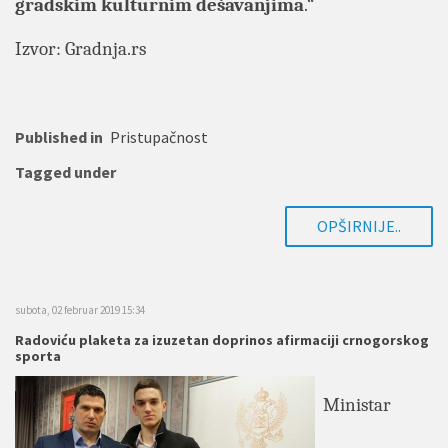
gradskim kulturnim dešavanjima
.“
Izvor: Gradnja.rs
Published in
Pristupačnost
Tagged under
OPŠIRNIJE..
subota, 02 februar 2019 15:34
Radoviću plaketa za izuzetan doprinos afirmaciji crnogorskog
sporta
Ministar