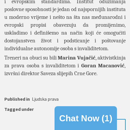
i evropskim standardima.
Institut oduzimanja
poslovne sposobnosti je jedan od najspornijih instituta
u moderno vrijeme i nešto na šta nas međunarodni i
evropski propisi obavezuju da promijenimo,
uskladimo i definišemo na način koji će omogućiti
dostojanstven život i podsticanje i poštovanje
individualne autonomije osoba s invaliditetom.
Treneri na obuci su bili
Marina Vujačić
, aktivistkinja
za prava osoba s invaliditetom i
Goran Macanović
,
izvršni direktor Saveza slijepih Crne Gore.
Published in
Ljudska prava
Tagged under
Chat Now (
1
)
OPŠIRNIJE..