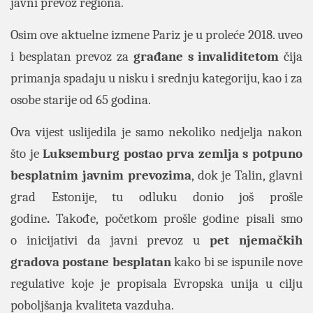
javni prevoz regiona.
Osim ove aktuelne izmene Pariz je u proleće 2018. uveo
i besplatan prevoz za
građane s invaliditetom
čija
primanja spadaju u nisku i srednju kategoriju, kao i za
osobe starije od 65 godina.
Ova vijest uslijedila je samo nekoliko nedjelja nakon
što je
Luksemburg postao prva zemlja s potpuno
besplatnim javnim prevozima
, dok je Talin, glavni
grad Estonije, tu
odluku donio još prošle
godine
.
Takođe, početkom prošle godine pisali smo
o
inicijativi
da javni prevoz u
pet njemačkih
gradova postane besplatan
kako bi se ispunile nove
regulative koje je propisala Evropska unija u cilju
poboljšanja kvaliteta vazduha.