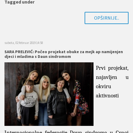
Tagged under
OPŠIRNIJE..
subota, 02 februar 2019 14:58
SARA PRELEVIĆ: Počeo projekat obuke za mejk ap namijenjen
djeci i mladima s Daun sindromom
Prvi projekat,
najavljen u
okviru
aktivnosti
Internacionalne federacije Doun sindroma u Crnoj