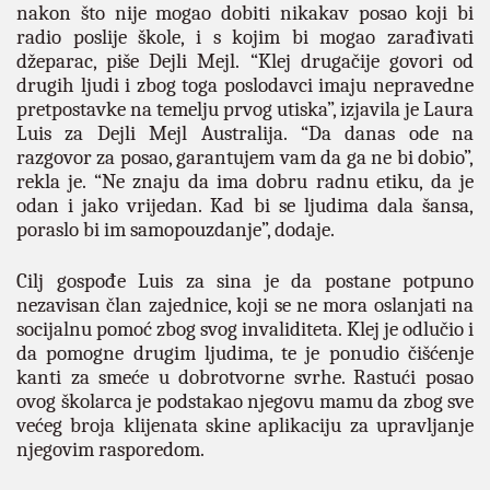
nakon što nije mogao dobiti nikakav posao koji bi
radio poslije škole, i s kojim bi mogao zarađivati
džeparac, piše Dejli Mejl.
“Klej drugačije govori od
drugih ljudi i zbog toga poslodavci imaju nepravedne
pretpostavke na temelju prvog utiska”, izjavila je Laura
Luis za Dejli Mejl Australija.
“Da danas ode na
razgovor za posao, garantujem vam da ga ne bi dobio”,
rekla je. “Ne znaju da ima dobru radnu etiku, da je
odan i jako vrijedan. Kad bi se ljudima dala šansa,
poraslo bi im samopouzdanje”, dodaje.
Cilj gospođe Luis za sina je da postane potpuno
nezavisan član zajednice, koji se ne mora oslanjati na
socijalnu pomoć zbog svog invaliditeta.
Klej je odlučio i
da pomogne drugim ljudima, te je ponudio čišćenje
kanti za smeće u dobrotvorne svrhe. Rastući posao
ovog školarca je podstakao njegovu mamu da zbog sve
većeg broja klijenata skine aplikaciju za upravljanje
njegovim rasporedom.