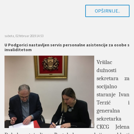
OPŠIRNIJE..
subota, 02 februar 2019 14:53
U Podgorici nastavljen servis personalne asistencije za osobe s
invaliditetom
Vršilac
dužnosti
sekretara za
socijalno
staranje Ivan
Terzić i
generalna
sekretarka
CKCG Jelena