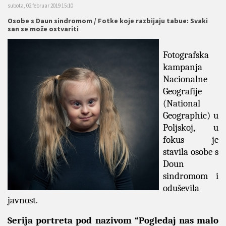
subota, 02 februar 2019 15:10
Osobe s Daun sindromom / Fotke koje razbijaju tabue: Svaki
san se može ostvariti
Fotografska
kampanja
Nacionalne
Geografije
(National
Geographic) u
Poljskoj, u
fokus je
stavila osobe s
Doun
sindromom i
oduševila
javnost.
Serija portreta pod nazivom “Pogledaj nas malo