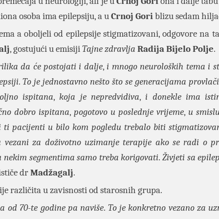
poremećaja u neurologiji, ali je u
Crnoj Gori
ona i dalje tabu
liona osoba ima epilepsiju, a u
Crnoj Gori
blizu sedam hilja
 tema a oboljeli od epilepsije stigmatizovani, odgovore na t
alj
, gostujući u emisiji
Tajne zdravlja
Radija Bijelo Polje
.
rilika da će postojati i dalje
,
i mnogo neuroloških tema i st
epsiji
.
To je jednostavno nešto što se generacijama provlači
oljno ispitana
,
koja je nepredvidiva
,
i donekle ima isti
lično dobro ispitana
,
pogotovo u poslednje vrijeme
,
u smisl
i ti pacijenti u bilo kom pogledu trebalo biti stigmatizova
u vezani za doživotno uzimanje terapije ako se radi o p
a u nekim segmentima samo treba korigovati
.
Živjeti sa epile
 ističe dr
Madžagalj
.
ije različita u zavisnosti od starosnih grupa.
a od 70
-
te godine pa naviše
.
To je konkretno vezano za uz