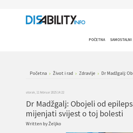
POČETNA
SAMOSTALNI 
Početna
Život i rad
Zdravlje
Dr Madžgalj: Obo
utorak, 11 februar 2025 14:22
Dr Madžgalj: Obojeli od epileps
mijenjati svijest o toj bolesti
Written by
Željko