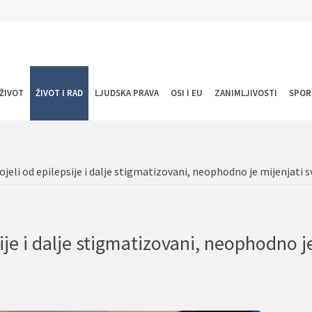
ŽIVOT
ŽIVOT I RAD
LJUDSKA PRAVA
OSI I EU
ZANIMLJIVOSTI
SPOR
jeli od epilepsije i dalje stigmatizovani, neophodno je mijenjati sv
ije i dalje stigmatizovani, neophodno j