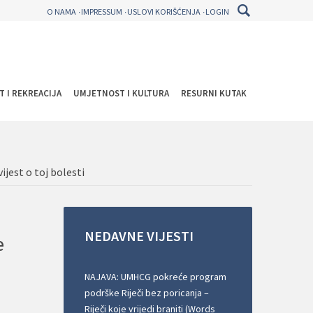
O NAMA
IMPRESSUM
USLOVI KORIŠĆENJA
LOGIN
T I REKREACIJA
UMJETNOST I KULTURA
RESURNI KUTAK
ijest o toj bolesti
NEDAVNE
VIJESTI
e
NAJAVA: UMHCG pokreće program
podrške Riječi bez poricanja –
Riječi koje vrijedi braniti (Words