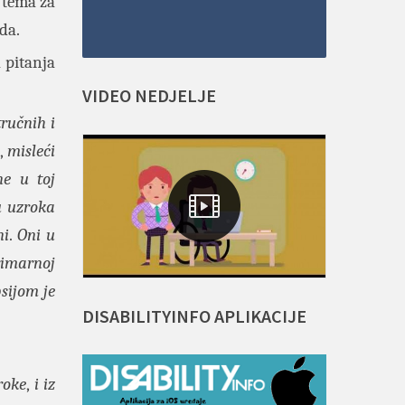
 tema za
da.
a pitanja
VIDEO
NEDJELJE
ručnih i
,
misleći
ne u toj
u uzroka
ni
.
Oni u
rimarnoj
psijom je
DISABILITYINFO
APLIKACIJE
roke
,
i iz