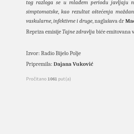
tog razloga se u mlađem periodu javljaju na
simptomatske
,
kao rezultat oštećenja moždan
vaskularne
,
infektivne i druge
, naglašava dr
Ma
Repriza emisije
Tajne zdravlja
biće emitovana v
Izvor:
Radio Bijelo Polje
Pripremila:
Dajana Vuković
Pročitano
1061
put(a)