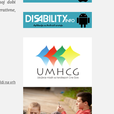
noj dobi
erativne
,
Idi na vrh