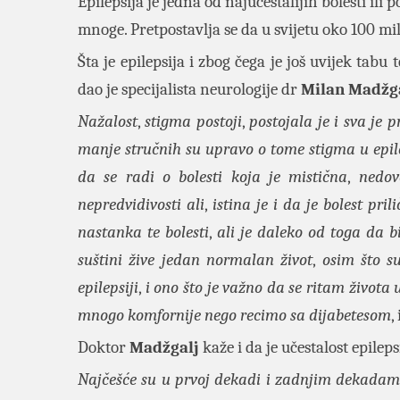
Epilepsija je jedna od najučestalijih bolesti ili 
mnoge. Pretpostavlja se da u svijetu oko 100 mi
Šta je epilepsija i zbog čega je još uvijek tabu
dao je specijalista neurologije dr
Milan Madžg
Nažalost
,
stigma postoji
,
postojala je i sva je p
manje stručnih su upravo o tome
stigma u epil
da se radi o bolesti koja je mistična
,
nedov
nepredvidivosti ali
,
istina je i da je bolest pri
nastanka te bolesti
,
ali je daleko od toga da b
suštini žive jedan normalan život
,
osim što s
epilepsiji
,
i ono što je važno da se ritam život
mnogo komfornije nego recimo sa dijabetesom
,
Doktor
Madžgalj
kaže i da je učestalost epileps
Najčešće su u prvoj dekadi i zadnjim dekadam