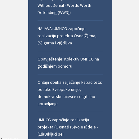
Without Denial - Words Worth
Defending (WWD))
NAJAVA: UMHCG započinje
realizaciju projekta Osna(Ž)ena,
(S)igurna i v(I)dljiva
Obavještenje: Kolektiv UMHCG na
godišnjem odmoru
Onlajn obuka za jačanje kapaciteta:
politike Evropske unije,
demokratsko učešće i digitalno
upravljanje
UMHCG započinje realizaciju
projekta (O)snaži (S)voje (I)deje -
(E)i(U)ključi se!