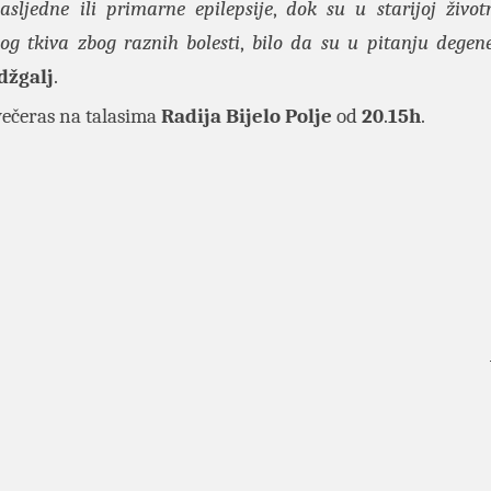
sljedne ili primarne epilepsije
,
dok su u starijoj život
og tkiva zbog raznih bolesti
,
bilo da su u pitanju degen
džgalj
.
ečeras na talasima
Radija Bijelo Polje
od
20
.
15h
.