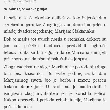
subota, 06 oktobar 2018 21:06
Ne odustajte od svog cilja!
U svijetu se 6. oktobar obilježava kao Svjetski dan
cerebralne paralize. Zbog toga vam donosimo priču o
mladoj dvadesetogodišnjoj Marijani Sfakianakis.
Dok je majka još uvijek nosila u stomaku, doktori su
još od početka trudnoće predviđali uginuće
fetusa. Toliko su bili sigurni da će Marijana umrijeti
prije porođaja da nisu ni pokušali da je spasu.
Zbog neadekvatne njege, Marijana je po rođenju dugo
bila bez kiseonika. Do šeste godine, svaki dan
Marijaninog života bio je borba i izazov, praćen
teškom
depresijom
. U školi su je maltretirali i
ismijavali zbog invaliditeta jer je koristila kolica.
Nakon operacije i perioda rehabilitacije,
Marijana je
počela da hoda.