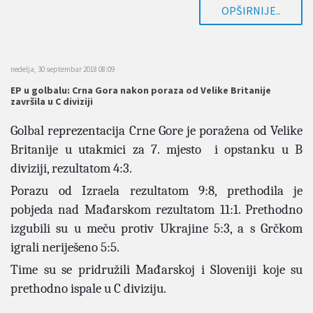
OPŠIRNIJE..
nedelja, 30 septembar 2018 08:09
EP u golbalu: Crna Gora nakon poraza od Velike Britanije
završila u C diviziji
Golbal reprezentacija Crne Gore je poražena od Velike
Britanije u utakmici za 7. mjesto i opstanku u B
diviziji, rezultatom 4:3.
Porazu od Izraela rezultatom 9:8, prethodila je
pobjeda nad Mađarskom rezultatom 11:1. Prethodno
izgubili su u meču protiv Ukrajine 5:3, a s Grčkom
igrali neriješeno 5:5.
Time su se pridružili Mađarskoj i Sloveniji koje su
prethodno ispale u C diviziju.