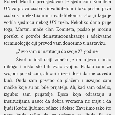
Robert Martin predsjedavao je sjednicom Komiteta
UN za prava osoba s invaliditetom i tako postao prva
osoba s intelektualnim invaliditetom u istoriji koja je
vodila sjednicu nekog UN tijela. Nekoliko dana prije
toga, Martin, inače član Komiteta, poslao je moćnu
poruku o potrebi deinstitucionalizacije i adekvatne
terminologije čiji prevod vam donosimo u nastavku.
„
Živio sam u instituciji do svoje 27. godine.
Život u instituciji značio je da nijesam imao
nikoga i ništa što bih zvao svojim. Plakao sam za
svojom porodicom, ali oni nijesu došli da me odvedu
kući. Onda sam prestao da plačem i usvajao sam
mačke koje su mi bile prijatelji. Ali, kad sam odselio,
izgubio sam prijatelje. Djeca koja odrastaju u
institucijama nauče da dobra vremena ne traju i da
ljudi i kućni ljubimci odlaze i dolaze. Završimo tako što
nam bude teško da se vežemo za ljude ili da