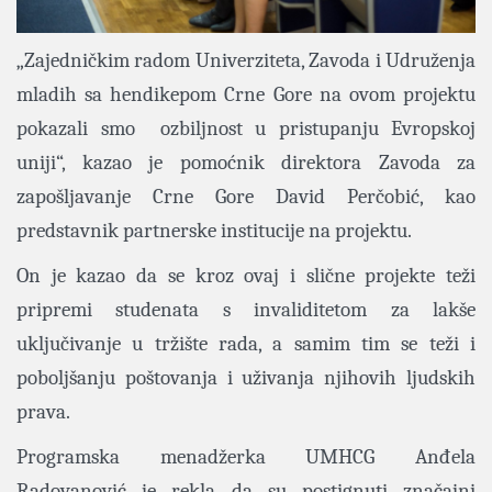
„Zajedničkim radom Univerziteta, Zavoda i Udruženja
mladih sa hendikepom Crne Gore na ovom projektu
pokazali smo ozbiljnost u pristupanju Evropskoj
uniji“, kazao je pomoćnik direktora Zavoda za
zapošljavanje Crne Gore David Perčobić, kao
predstavnik partnerske institucije na projektu.
On je kazao da se kroz ovaj i slične projekte teži
pripremi studenata s invaliditetom za lakše
uključivanje u tržište rada, a samim tim se teži i
poboljšanju poštovanja i uživanja njihovih ljudskih
prava.
Programska menadžerka UMHCG Anđela
Radovanović je rekla da su postignuti značajni