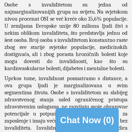
Osobe s invaliditetom su jedna od
najmarginalizovanijih grupa na svijetu. Na svjetskom
nivou procenat OSI se već kreće oko 15,6% populacije.
U zemljama Evropske unije 80 miliona ljudi živi s
nekim oblikom invaliditeta, što predstavlja jednu od
šest osoba. Broj osoba s invaliditetom konstantno raste
zbog sve starije svjetske populacije, medicinskih
dostignuća, ali i zbog porasta hroničnih bolesti koje
mogu dovesti do invalidnosti, kao što su
kardiovaskularne bolesti, dijabetes i mentalne bolesti.
Uprkos tome, invalidnost posmatramo s distance, a
ova grupa ljudi je marginalizovana u svim
segmentima života. Osobe s invaliditetom su slabijeg
zdravstvenog stanja usled ograničenog pristupa
zdravstvenim uslugama, ne razvijaju svoje obrazovne
potencijale u potpunosti, imaju manje prilika za
Chat Now (
0
)
zaposlenje i imaju veću stopu siromaštva od osoba bez
invaliditeta. Invalidnost je i uzrok i posledica