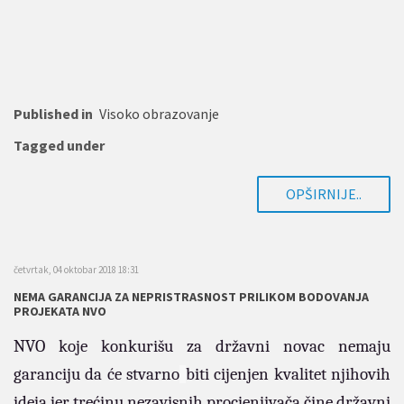
Published in
Visoko obrazovanje
Tagged under
OPŠIRNIJE..
četvrtak, 04 oktobar 2018 18:31
NEMA GARANCIJA ZA NEPRISTRASNOST PRILIKOM BODOVANJA
PROJEKATA NVO
NVO koje konkurišu za državni novac nemaju
garanciju da će stvarno
biti cijenjen kvalitet njihovih
ideja jer trećinu nezavisnih procjenjivača čine državni