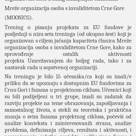
Mreže organizacija osoba s invaliditetom Crne Gore
(MOOSICG).
Trening o pisanju projekata za EU fondove je
posljednji u nizu seta treninga (od ukupno šest) koji je
organizovan s ciljem jačanja kapaciteta članica Mreže
organizacija osoba s invaliditetom Crne Gore, kako za
sprovođenje ostalih aktivnosti
projekta Umrežavanjem do boljeg rada, tako i za
nastavak rada u sopstvenoj organizaciji.
Na treningu je bilo 15 učesnika/ca koji su imali/e
priliku da se upoznaju s
dostupnim EU fondovima za
Crnu Gori i fazama u projektnom ciklusu. Učesnici koji
su bili podijeljeni u tri grupe, imali su zadatak da
razviju projekte na teme obrazovanja, zapošljavanja i
samostalnog života, a stekli su teoretska i praktična
znanja o svim fazama projektnog ciklusa, počevši od
analize konteksta i zainteresovanih strana, analize
problema, definisanja ciljeva, rezultata i aktivnosti, i