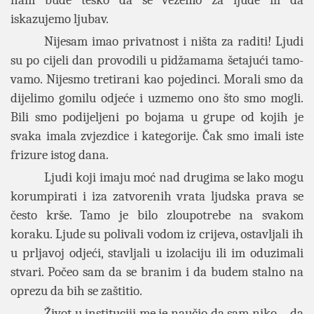
iskazujemo ljubav.
Nijesam imao privatnost i ništa za raditi! Ljudi
su po cijeli dan provodili u pidžamama šetajući tamo-
vamo. Nijesmo tretirani kao pojedinci. Morali smo da
dijelimo gomilu odjeće i uzmemo ono što smo mogli.
Bili smo podijeljeni po bojama u grupe od kojih je
svaka imala zvjezdice i kategorije. Čak smo imali iste
frizure istog dana.
Ljudi koji imaju moć nad drugima se lako mogu
korumpirati i iza zatvorenih vrata ljudska prava se
često krše. Tamo je bilo zloupotrebe na svakom
koraku. Ljude su polivali vodom iz crijeva, ostavljali ih
u prljavoj odjeći, stavljali u izolaciju ili im oduzimali
stvari. Počeo sam da se branim i da budem stalno na
oprezu da bih se zaštitio.
Život u instituciji me je naučio da sam niko – da