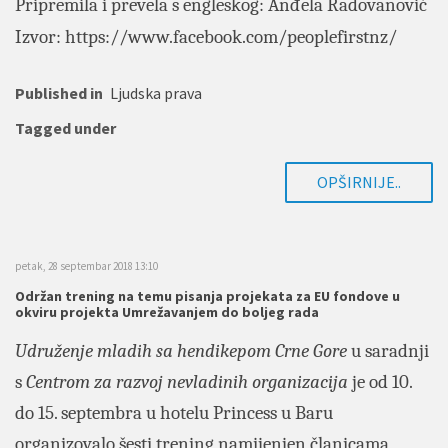
Pripremila i prevela s engleskog: Anđela Radovanović
Izvor:
https://www.facebook.com/peoplefirstnz/
Published in
Ljudska prava
Tagged under
OPŠIRNIJE..
petak, 28 septembar 2018 13:10
Održan trening na temu pisanja projekata za EU fondove u
okviru projekta Umrežavanjem do boljeg rada
Udruženje mladih sa hendikepom Crne Gore
u saradnji
s
Centrom za razvoj nevladinih organizacija
je od 10.
do 15. septembra u hotelu Princess u Baru
organizovalo šesti trening namijenjen članicama