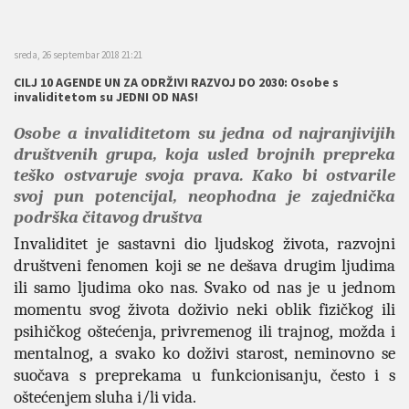
sreda, 26 septembar 2018 21:21
CILJ 10 AGENDE UN ZA ODRŽIVI RAZVOJ DO 2030: Osobe s
invaliditetom su JEDNI OD NAS!
Osobe a invaliditetom su jedna od najranjivijih
društvenih grupa, koja usled brojnih prepreka
teško ostvaruje svoja prava. Kako bi ostvarile
svoj pun potencijal, neophodna je zajednička
podrška čitavog društva
Invaliditet je sastavni dio ljudskog života, razvojni
društveni fenomen koji se ne dešava drugim ljudima
ili samo ljudima oko nas. Svako od nas je u jednom
momentu svog života doživio neki oblik fizičkog ili
psihičkog oštećenja, privremenog ili trajnog, možda i
mentalnog, a svako ko doživi starost, neminovno se
suočava s preprekama u funkcionisanju, često i s
oštećenjem sluha i/li vida.