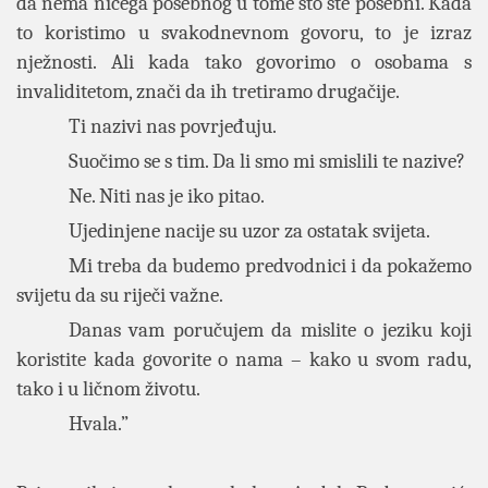
da nema ničega posebnog u tome što ste posebni. Kada
to koristimo u svakodnevnom govoru, to je izraz
nježnosti. Ali kada tako govorimo o osobama s
invaliditetom, znači da ih tretiramo drugačije.
Ti nazivi nas povrjeđuju.
Suočimo se s tim. Da li smo mi smislili te nazive?
Ne. Niti nas je iko pitao.
Ujedinjene nacije su uzor za ostatak svijeta.
Mi treba da budemo predvodnici i da pokažemo
svijetu da su riječi važne.
Danas vam poručujem da mislite o jeziku koji
koristite kada govorite o nama – kako u svom radu,
tako i u ličnom životu.
Hvala.”