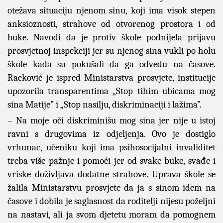
otežava situaciju njenom sinu, koji ima visok stepen
anksioznosti, strahove od otvorenog prostora i od
buke. Navodi da je protiv škole podnijela prijavu
prosvjetnoj inspekciji jer su njenog sina vukli po holu
škole kada su pokušali da ga odvedu na časove.
Racković je ispred Ministarstva prosvjete, institucije
upozorila transparentima „Stop tihim ubicama mog
sina Matije” i „Stop nasilju, diskriminaciji i lažima”.
– Na moje oči diskriminišu mog sina jer nije u istoj
ravni s drugovima iz odjeljenja. Ovo je dostiglo
vrhunac, učeniku koji ima psihosocijalni invaliditet
treba više pažnje i pomoći jer od svake buke, svađe i
vriske doživljava dodatne strahove. Uprava škole se
žalila Ministarstvu prosvjete da ja s sinom idem na
časove i dobila je saglasnost da roditelji nijesu poželjni
na nastavi, ali ja svom djetetu moram da pomognem