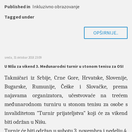
Published in
Inkluzivno obrazovanje
Tagged under
OPŠIRNIJE..
sreda, 31 oktobar 2018 23:09
U NIšu za vikend 3. Međunarodni turnir u stonom tenisu za OSI
Takmičari iz Srbije, Crne Gore, Hrvatske, Slovenije,
Bugarske, Rumunije, Češke i Slovačke, prema
najavama organizatora, učestvovaće na trećem
međunarodnom turniru u stonom tenisu za osobe s
invaliditetom "Turnir prijateljstva" koji će za vikend
biti održan u Nišu.
Turnir će biti održan u subotu 3. novembra i nedelju 4.