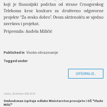
koji je finansijski podržan od strane Crnogorskog
Telekoma kroz konkurs za društveno odgovorne
projekte “Za svako dobro”. Ovom aktivnošću se ujedno
završava i projekat.
Pripremila: Anđela Miličić
Published in
Visoko obrazovanje
Tagged under
OPŠIRNIJE..
subota, 20 oktobar 2018 19:16
Ombudsman ispituje odluke Ministarstva prosvjete i OŠ "Vlado
Milić"