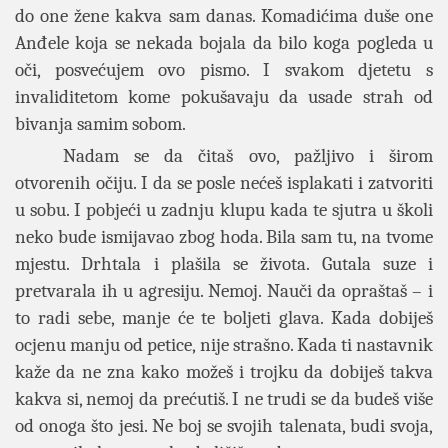
do one žene kakva sam danas. Komadićima duše one
Anđele koja se nekada bojala da bilo koga pogleda u
oči, posvećujem ovo pismo. I svakom djetetu s
invaliditetom kome pokušavaju da usade strah od
bivanja samim sobom.
Nadam se da čitaš ovo, pažljivo i širom
otvorenih očiju. I da se posle nećeš isplakati i zatvoriti
u sobu. I pobjeći u zadnju klupu kada te sjutra u školi
neko bude ismijavao zbog hoda. Bila sam tu, na tvome
mjestu. Drhtala i plašila se života. Gutala suze i
pretvarala ih u agresiju. Nemoj. Nauči da opraštaš – i
to radi sebe, manje će te boljeti glava. Kada dobiješ
ocjenu manju od petice, nije strašno. Kada ti nastavnik
kaže da ne zna kako možeš i trojku da dobiješ takva
kakva si, nemoj da prećutiš. I ne trudi se da budeš više
od onoga što jesi. Ne boj se svojih talenata, budi svoja,