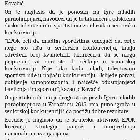
Kovačić.
On je naglasio da je ponosan na Igre mladih
paraolimpijaca, navodeći da je to takmičenje odskočna
daska talentovanim sportistima za ulazak u seniorsku
konkurenciju.
“EPOK želi da mladim sportistima omogući da, prije
nego što uđu u seniorsku konkurenciju, imaju
određeni broj kvalitetnih takmičenja, da se mogu
pripremiti za ono što ih očekuje u seniorskoj
konkurenciji. Nije lako kada mladi, talentovani
sportista uđe u najjaču konkurenciju. Uslijede porazi,
gubljenje samopouzdanja i najčešće odustajanjeod
bavljenja tim sportom”, kazao je Kovačić,
On je istakao da mu je drago što sa prvih Igara mladih
paraolimpijaca u Varaždinu 2015. ima puno igrača u
seniorskoj konkurenciji i da postižu dobre rezultate
Kovačić je naglasio da je strateška aktivnost EPOK
kreiranje strategije pomoći i unapređenja
nacionalnim asocijacijama.