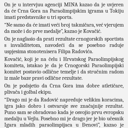
On je u intervjuu agenciji MINA kazao da je uvjeren
da će Crna Gora na Paraolimpijskim igrama u Tokiju
imati predstavnike u tri sporta.
“Ne samo da će imati veći broj takmičara, već vjerujem
da može i do prve medalje”, kazao je Kovačić.
On je naglasio da prati rezultate crnogorskih sportista
s invaliditetom, navodeći da se posebno raduje
uspjesima stonotenisera Filipa Radovića.
Kovačić, koji je na čelu i Hrvatskog Paraolimpijskog
komiteta, istakao je da je Crnogorski Paraolimpijski
komitet postavio odlične temelje i da stručnim radom
iz male baze pravi odlične rezultate.
On je podsjetio da Crna Gora ima dobre atletičare,
plivača i golbal ekipu.
“Drago mi je da Radović napreduje velikim koracima,
igra jako dobro i ostvaruje sve značajnije rezultat.
Puno sam se obradovao kada je osvojio prvu evropsku
medalju u Vejlu. Posebno mi je drago jer je bio učesnik
Igara mladih paraolimpijaca u Đenovi”, kazao je