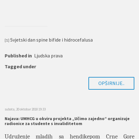
Svjetski dan spine bifide i hidrocefalusa
[1]
Published in
Ljudska prava
Tagged under
OPŠIRNIJE..
subota, 20 oktobar 2018 19:33
Najava: UMHCG u okviru projekta „Učimo zajedno“ organizuje
radionice za studente s invaliditetom
Udruženje mladih sa hendikepom Crne Gore