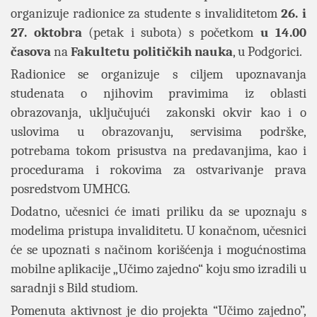
organizuje radionice za studente s invaliditetom
26. i
27. oktobra
(petak i subota) s početkom
u 14.00
časova
na
Fakultetu političkih nauka
, u Podgorici.
Radionice se organizuje s ciljem upoznavanja
studenata o njihovim pravimima iz oblasti
obrazovanja, uključujući zakonski okvir kao i o
uslovima u obrazovanju, servisima podrške,
potrebama tokom prisustva na predavanjima, kao i
procedurama i rokovima za ostvarivanje prava
posredstvom UMHCG.
Dodatno, učesnici će imati priliku da se upoznaju s
modelima pristupa invaliditetu. U konačnom, učesnici
će se upoznati s načinom korišćenja i mogućnostima
mobilne aplikacije „Učimo zajedno“ koju smo izradili u
saradnji s Bild studiom.
Pomenuta aktivnost je dio projekta “Učimo zajedno”,