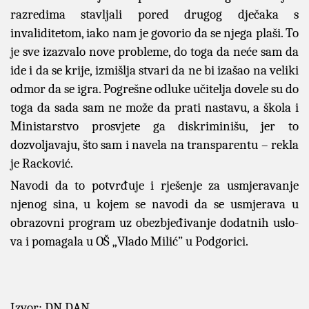
razredima stavljali pored drugog dječaka s
invaliditetom, iako nam je govorio da se njega plaši. To
je sve izazvalo nove probleme, do toga da neće sam da
ide i da se krije, izmišlja stvari da ne bi izašao na veliki
odmor da se igra. Pogrešne odluke učitelja dovele su do
toga da sada sam ne može da prati nastavu, a škola i
Ministarstvo prosvjete ga diskriminišu, jer to
dozvoljavaju, što sam i navela na transparentu – rekla
je Racković.
Navodi da to potvrđuje i rje­še­nje za usmje­ra­va­nje
njenog sina, u ko­jem se na­vo­di da se usmje­ra­va u
obra­zov­ni pro­gram uz obez­bje­đi­va­nje do­dat­nih uslo­
va i po­ma­ga­la u OŠ „Vla­do Mi­lić” u Pod­go­ri­ci.
Izvor: DN DAN