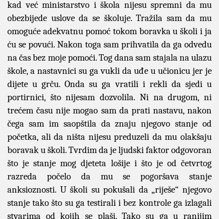
kad već ministarstvo i škola nijesu spremni da mu
obezbijede uslove da se školuje. Tražila sam da mu
omoguće adekvatnu pomoć tokom boravka u školi i ja
ću se povući. Nakon toga sam prihvatila da ga odvedu
na čas bez moje pomoći. Tog dana sam stajala na ulazu
škole, a nastavnici su ga vukli da uđe u učionicu jer je
dijete u grču. Onda su ga vratili i rekli da sjedi u
portirnici, što nijesam dozvolila. Ni na drugom, ni
trećem času nije mogao sam da prati nastavu, nakon
čega sam im saopštila da znaju njegovo stanje od
početka, ali da ništa nijesu preduzeli da mu olakšaju
boravak u školi. Tvrdim da je ljudski faktor odgovoran
što je stanje mog djeteta lošije i što je od četvrtog
razreda počelo da mu se pogoršava stanje
anksioznosti. U školi su pokušali da „riješe“ njegovo
stanje tako što su ga testirali i bez kontrole ga izlagali
stvarima od kojih se plaši. Tako su ga u ranijim