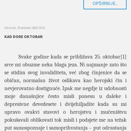
OPŠIRNIJE..
četvrtak, 25 oktobar 2018 19:51
KAD DOĐE OKTOBAR
Svake godine kada se približava 25. oktobar
[1]
srce mi obuzme neka blaga jeza. Ni najmanje zato što
se stidim svog invaliditeta, već zbog činjenice da se
običan, normalan život oslikava kao herojski čin i
nevjerovatno dostignuće. Ipak me negdje iz udobnosti
moje današnjice često misli ponesu u daleke i
depresivne devedesete i dvijehiljadite kada su mi
upravo ovakvi stavovi o herojstvu i mučeništvu
pokušavali oblikovati tok misli i podsjete me na težak
put samospoznaje i samoprihvatanja – put odrastanja