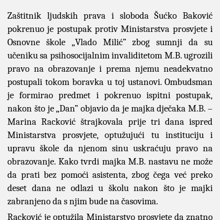
Zaštitnik ljudskih prava i sloboda Šućko Baković
pokrenuo je postupak protiv Ministarstva prosvjete i
Osnovne škole „Vlado Milić” zbog sumnji da su
učeniku sa psihosocijalnim invaliditetom M.B. ugrozili
pravo na obrazovanje i prema njemu neadekvatno
postupali tokom boravka u toj ustanovi. Ombudsman
je formirao predmet i pokrenuo ispitni postupak,
nakon što je „Dan” objavio da je majka dječaka M.B. –
Marina Racković štrajkovala prije tri dana ispred
Ministarstva prosvjete, optužujući tu instituciju i
upravu škole da njenom sinu uskraćuju pravo na
obrazovanje. Kako tvrdi majka M.B. nastavu ne može
da prati bez pomoći asistenta, zbog čega već preko
deset dana ne odlazi u školu nakon što je majki
zabranjeno da s njim bude na časovima.
Racković je optužila Ministarstvo prosvjete da znatno