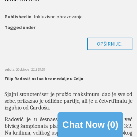
Published in
Inkluzivno obrazovanje
Tagged under
OPŠIRNIJE..
subota, 20 oktobar 2018 18:59
Filip Radović ostao bez medalje u Celju
Sjajni stonoteniser je pružio maksimum, dao je sve od
sebe, prikazao je odlične partije, ali je u četvrtfinalu je
izgubio od Gardoša.
Radović je u šesnaestini finala pobijedio sada već
Chat Now (
0
)
bivšeg šampionata planete, Čeha Ivana Karabeca s 3:2.
Na krilima, velikog uspjeha, iako umoran od žestokog