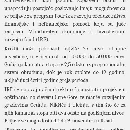
Zainteresovani koji počinju sopstveni biznis ili
unapređuju postojeće poslovanje imaju mogućnost da
se prijave za program Podrška razvoju preduzetništva
finansijske i nefinansijske pomoći, koju su juče
raspisali Ministarstvo ekonomije i Investiciono-
razvojni fond (IRF).
Kredit može pokrivati najviše 75 odsto ukupne
investicije, u vrijednosti od 10.000 do 50.000 eura.
Godišnja kamatna stopa je 2,5 odsto uz proporcionalni
sistem obračuna, dok je rok otplate do 12 godina,
uključujući četiri godine grejs perioda.
IRF će na ovaj način direktno finansirati i projekte u
opštinama na sjeveru Crne Gore, te manje razvijenim
gradovima Cetinju, Nikšiću i Ulcinju, s tim što će za
njih kamatna stopa biti dva odsto na godišnjem nivou.
Prijave se mogu dostaviti do 9. novembra u 15 sati.