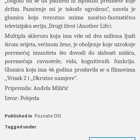
„Dogodi mi se da padnem ili ispustim predmete koje
držim. Pamćenje mi je takođe ugroženo“, navela je
glumica koja trenutno snima naučno-fantastičnu
televizijsku seriju ,Drugi život (Another Life).
Multipla sklerozu koju ima više od dva miliona ljudi
širom svijeta, većinom žene, je oboljenje koje uzrokuje
poremećaj imuniteta što dovodi do slabosti mišića,
poremećaja ravnoteže, vida, kognitivnih funkcija.
Glumica koja ima 46 godina proslavila se u filmovima
,,Vrisak 2 i ,,Okrutne namjere“.
Pripremila: Anđela Miličić
Izvor: Pobjeda
Published in
Poznate OSI
Tagged under