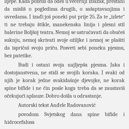
lijepe. Kada poželiš da odeš u večernji izlazak, prestani
da misliš o pogledima drugih, o sašaptavanjima i
uvredama. I izađi još poneki put prije 25. Za te „izlete“
ti ne trebaju štikle, manekenska linija i plesni stil
balerine Boljšoj teatra. Nemoj se ustručavati da obučeš
suknju, nemoj skrivati svoje ožiljke i nemoj se plašiti
da ispričaš svoju priču. Posveti sebi poneku pjesmu,
bez patetike.
Budi i ostani svoja najljepša pjesma. Jaka i
dostojanstvena, ne stidi se svojih koraka. I svaki od
njih je korak jedne svakidašnje djevojke, ne korak
spine bifide i ne čin posle koga treba da se zaustaviš
očekujući aplauze. Dobro došla u odrastanje.
Autorski tekst Anđele Radovanović
povodom Svjetskog dana spine bifide i
hidrocefalusa