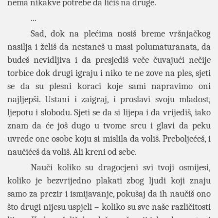
nema nikakve potrebe da ličiš na druge.
...
Sad, dok na plećima nosiš breme vršnjačkog
nasilja i želiš da nestaneš u masi polumaturanata, da
budeš nevidljiva i da presjediš veče čuvajući nečije
torbice dok drugi igraju i niko te ne zove na ples, sjeti
se da su plesni koraci koje sami napravimo oni
najljepši. Ustani i zaigraj, i proslavi svoju mladost,
ljepotu i slobodu. Sjeti se da si lijepa i da vrijediš, iako
znam da će još dugo u tvome srcu i glavi da peku
uvrede one osobe koju si mislila da voliš. Preboljećeš, i
naučićeš da voliš. Ali kreni od sebe.
Nauči koliko su dragocjeni svi tvoji osmijesi,
koliko je bezvrijedno plakati zbog ljudi koji znaju
samo za prezir i ismijavanje, pokušaj da ih naučiš ono
što drugi nijesu uspjeli – koliko su sve naše različitosti