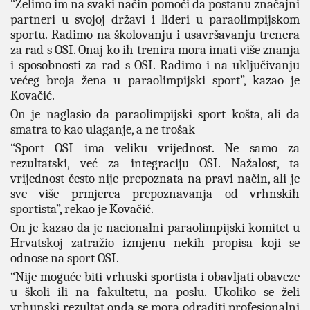
“Želimo im na svaki način pomoći da postanu značajni
partneri u svojoj državi i lideri u paraolimpijskom
sportu. Radimo na školovanju i usavršavanju trenera
za rad s OSI. Onaj ko ih trenira mora imati više znanja
i sposobnosti za rad s OSI. Radimo i na uključivanju
većeg broja žena u paraolimpijski sport”, kazao je
Kovačić.
On je naglasio da paraolimpijski sport košta, ali da
smatra to kao ulaganje, a ne trošak
“Sport OSI ima veliku vrijednost. Ne samo za
rezultatski, već za integraciju OSI. Nažalost, ta
vrijednost često nije prepoznata na pravi način, ali je
sve više prmjerea prepoznavanja od vrhnskih
sportista”, rekao je Kovačić.
On je kazao da je nacionalni paraolimpijski komitet u
Hrvatskoj zatražio izmjenu nekih propisa koji se
odnose na sport OSI.
“Nije moguće biti vrhuski sportista i obavljati obaveze
u školi ili na fakultetu, na poslu. Ukoliko se želi
vrhunski rezultat onda se mora odraditi profesionalni