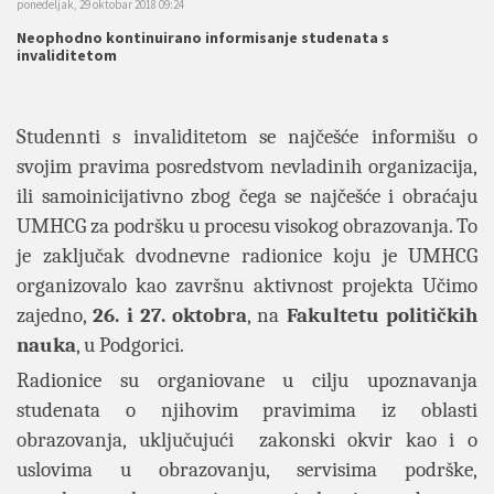
ponedeljak, 29 oktobar 2018 09:24
Neophodno kontinuirano informisanje studenata s
invaliditetom
Studennti s invaliditetom se najčešće informišu o
svojim pravima posredstvom nevladinih organizacija,
ili samoinicijativno zbog čega se najčešće i obraćaju
UMHCG za podršku u procesu visokog obrazovanja. To
je zaključak dvodnevne radionice koju je UMHCG
organizovalo kao završnu aktivnost projekta Učimo
zajedno,
26. i 27. oktobra
, na
Fakultetu političkih
nauka
, u Podgorici.
Radionice su organiovane u cilju upoznavanja
studenata o njihovim pravimima iz oblasti
obrazovanja, uključujući zakonski okvir kao i o
uslovima u obrazovanju, servisima podrške,