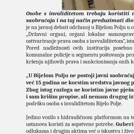
Osobe s invaliditetom trebaju koristiti
saobraćaja i na taj način preduzimati dio
je na javnoj debati održanoj u Bijelom Polju u
„Državni organi, organi lokalne samouprav
osttvarivanje prava osoba s invvaliditetom“, ist
Pored nadležnosti ovih institucija posebno
komunalne policije u segmentu poštovanja prop
kršenja njihovih prava i sankcionisanja onih k
„U Bijelom Polju ne postoji javni saobraća
već 15 godina ne korstim sredstva javnog 
Zbog istog razloga ne koristim javne pješ
i sam krišim propise, ali nemam drugog iz
podršku osoba s invaliditetom Bijelo Polje.
Jedino vozilo s hidrauličnom platformom na ter
ustanova koristi za sopstvene potrebe.
Guberi
odlukama i drugim aktima već o iskustvu i živo