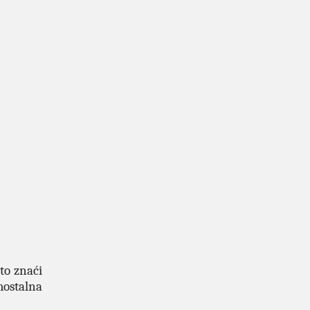
što znaći
mostalna