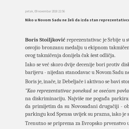
petak, 09 novembar 2018 22:56
Niko u Novom Sadu ne želi da izda stan reprezentativc
Boris Stoiljković
reprezentativac je Srbije u 
osvojio bronzanu medalju u ekipnom takmičenju
ovog takmičenja donijela čak šest odličja.
Iako se već skoro dvije decenije bori protiv dis
barijeru - nijedan stanodavac u Novom Sadu ne ž
Boris je, inače, iz Debeljače i aktivno se bavi s
"Kao reprezentativac ponekad se osećam povl
na diskriminaciju.
Najviše me pogađa parkiran
da primijetim da su Novosađani drugačiji - 
parkingu kod Spensa uvijek su prazna, iako je s
Trenutno se priprema za Evropsko prvenstvo u