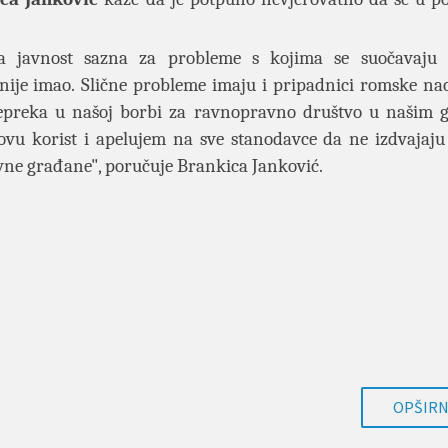
da javnost sazna za probleme s kojima se suočavaju 
 nije imao. Slične probleme imaju i pripadnici romske na
repreka u našoj borbi za ravnopravno društvo u našim 
sovu korist i apelujem na sve stanodavce da ne izdvajaju
avne građane"
, poručuje Brankica Janković.
OPŠIRNI