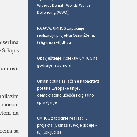
Without Denial - Words Worth
Defending (WWD))
NAJAVA: UMHCG započinje
realizaciju projekta Osna(Ž)ena,
niserima
(S)igurna i v(I)dljiva
Srbiji s
Obavještenje: Kolektiv UMHCG na
godišnjem odmoru
e na novu
Onlajn obuka za jačanje kapaciteta:
politike Evropske unije,
demokratsko učešće i digitalno
nailazim
upravljanje
li moram
tetom na
UMHCG započinje realizaciju
projekta (O)snaži (S)voje (I)deje -
prema sa
(E)i(U)ključi se!