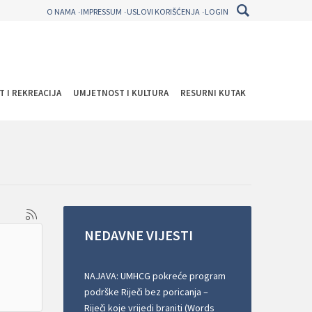
O NAMA
IMPRESSUM
USLOVI KORIŠĆENJA
LOGIN
T I REKREACIJA
UMJETNOST I KULTURA
RESURNI KUTAK
NEDAVNE
VIJESTI
NAJAVA: UMHCG pokreće program
podrške Riječi bez poricanja –
Riječi koje vrijedi braniti (Words