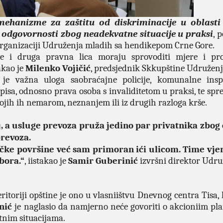
 mehanizme za zaštitu od diskriminacije u oblasti
 odgovornosti zbog neadekvatne situacije u praksi
, 
 organizaciji Udruženja mladih sa hendikepom Crne Gore.
e i druga pravna lica moraju sprovoditi mjere i pro
akao je
Milenko Vojičić
, predsjednik Skkupštine Udruženj
 je važna uloga saobraćajne policije, komunalne insp
isa, odnosno prava osoba s invaliditetom u praksi, te spr
ojih ih nemarom, neznanjem ili iz drugih razloga krše.
j, a usluge prevoza pruža jedino par privatnika zbog
prevoza.
ačke površine već sam primoran ići ulicom. Time vje
bora.“
, iistakao je
Samir Guberinić
izvršni direktor Udru
itoriji opštine je ono u vlasniištvu Dnevnog centra Tisa, 
nić
je naglasio da namjerno neće govoriti o akcioniim pl
tnim situacijama.