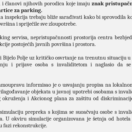
om i članovi njihovih porodica koje imaju
znak pristupačn
rtice za parking.
 inspekcija trebaju bliže sarađivati kako bi sprovodila ko
šina i spriječile sve zloupotrebe.
ing servisa, nepristupačnnosti prostorija centra bezbjedn
cije postojećih javnih površina i prostora.
 Bijelo Polje uz kritičko osvrtanje na trenutnu situaciju 
nju i prijave osoba s invaliditetom i naglasio da se
 samoupravu informisao je o usvajanju propisa na lokalno
rilagođavanje objekata u javnoj upotrebi osobama s invali
 okruženja i Akcionog plana za zaštitu od diskriminacije
simulaciju prepreka s kojima se suoačvaju osobe s invali
a. U okviru simulacije organizovana je šetnja od hotela
u fazi rekonstrukcije.