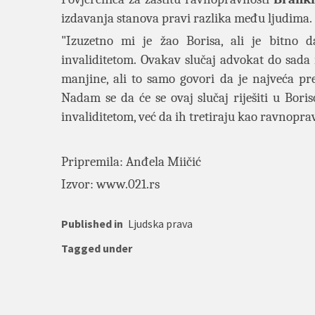
izdavanja stanova pravi razlika među ljudima.
"Izuzetno mi je žao Borisa, ali je bitno 
invaliditetom. Ovakav slučaj advokat do sada
manjine, ali to samo govori da je najveća p
Nadam se da će se ovaj slučaj riješiti u Bori
invaliditetom, već da ih tretiraju kao ravnopr
Pripremila: Anđela Miičić
Izvor:
www.021.rs
Published in
Ljudska prava
Tagged under