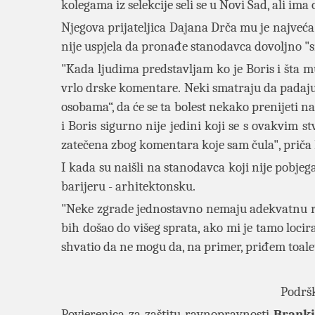
kolegama iz selekcije seli se u Novi Sad, ali i
Njegova prijateljica Dajana Drča mu je najveća
nije uspjela da pronađe stanodavca dovoljno "s
"Kada ljudima predstavljam ko je Boris i šta m
vrlo drske komentare. Neki smatraju da padaju 
osobama“, da će se ta bolest nekako prenijeti n
i Boris sigurno nije jedini koji se s ovakvim 
zatečena zbog komentara koje sam čula"
, priča
I kada su naišli na stanodavca koji nije pobjega
barijeru - arhitektonsku.
"Neke zgrade jednostavno nemaju adekvatnu ra
bih došao do višeg sprata, ako mi je tamo loci
shvatio da ne mogu da, na primer, priđem toale
Podršk
Povjerenica za zaštitu ravnopravnosti
Branki