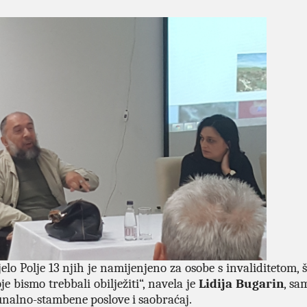
elo Polje 13 njih je namijenjeno za osobe s invaliditetom, 
 bismo trebbali obilježiti“, navela je
Lidija Bugarin
, sa
unalno-stambene poslove i saobraćaj.