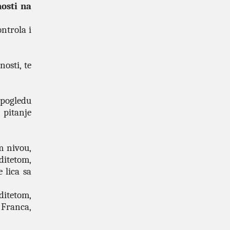
osti na
ntrola i
osti, te
u pogledu
 pitanje
m nivou,
ditetom,
 lica sa
ditetom,
 Franca,