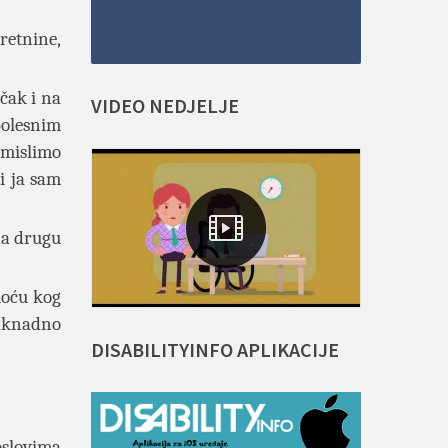
retnine,
čak i na
VIDEO
NEDJELJE
bolesnim
 mislimo
i ja sam
 na drugu
moću kog
naknadno
DISABILITYINFO
APLIKACIJE
oslovima