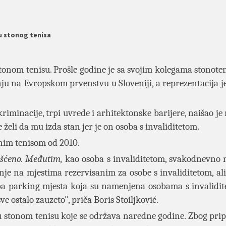
u stonog tenisa
stonom tenisu. Prošle godine je sa svojim kolegama stonote
 na Evropskom prvenstvu u Sloveniji, a reprezentacija je 
kriminacije, trpi uvrede i arhitektonske barijere, naišao j
eli da mu izda stan jer je on osoba s invaliditetom.
tonim tenisom od 2010.
ašćeno. Međutim,
kao osoba s invaliditetom, svakodnevno 
je na mjestima rezervisanim za osobe s invaliditetom, a
oba parking mjesta koja su namenjena osobama s invalidi
ve ostalo zauzeto"
, priča Boris Stoiljković.
 stonom tenisu koje se održava naredne godine. Zbog pri