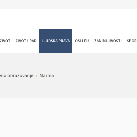
ŽIVOT
ŽIVOT I RAD
LJUDSKA PRAVA
OSI I EU
ZANIMLJIVOSTI
SPOR
vno obrazovanje
Marina