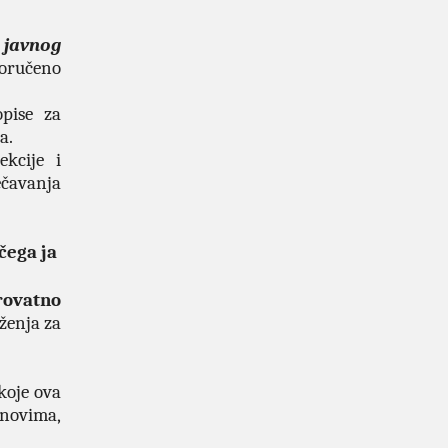
 javnog
poručeno
pise za
a.
ekcije i
ečavanja
 čega ja
rovatno
ženja za
koje ova
anovima,