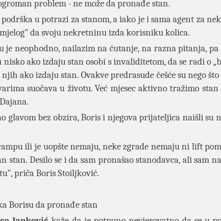
ma ogroman problem - ne može da pronađe stan.
 podrška u potrazi za stanom, a iako je i sama agent za nek
mjelog" da svoju nekretninu izda korisniku kolica.
u je neophodno, nailazim na ćutanje, na razna pitanja, pa 
nisko ako izdaju stan osobi s invaliditetom, da se radi o „
a njih ako izdaju stan. Ovakve predrasude češće su nego što
stvarima suočava u životu. Već mjesec aktivno tražimo stan 
 Dajana.
o glavom bez obzira, Boris i njegova prijateljica naišli su
mpu ili je uopšte nemaju, neke zgrade nemaju ni lift po
ran stan. Desilo se i da sam pronašao stanodavca, ali sam 
tu"
, priča Boris Stoiljković.
a Borisu da pronađe stan
ca Janković
kaže da je potpuno nevjerovatno da se u p