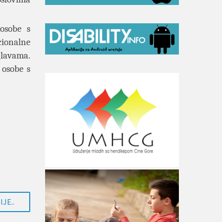
osobe s
cionalne
glavama.
 osobe s
JE..