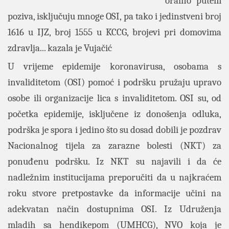
oralno putem
poziva, isključuju mnoge OSI, pa tako i jedinstveni broj
1616 u IJZ, broj 1555 u KCCG, brojevi pri domovima
zdravlja... kazala je Vujačić
U vrijeme epidemije koronavirusa, osobama s
invaliditetom (OSI) pomoć i podršku pružaju upravo
osobe ili organizacije lica s invaliditetom. OSI su, od
početka epidemije, isključene iz donošenja odluka,
podrška je spora i jedino što su dosad dobili je pozdrav
Nacionalnog tijela za zarazne bolesti (NKT) za
ponuđenu podršku. Iz NKT su najavili i da će
nadležnim institucijama preporučiti da u najkraćem
roku stvore pretpostavke da informacije učini na
adekvatan način dostupnima OSI. Iz Udruženja
mladih sa hendikepom (UMHCG), NVO koja je