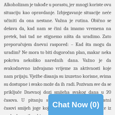
Alkoholizam je takođe u porastu, jer mnogi koriste ovu
situaciju kao opravdanje. Izbjegavanje situacije neće
učiniti da ona nestane. Važna je rutina. Obično se
dešava da, kad nam se čini da imamo vremena na
pretek, baš tad ne stignemo ništa da uradimo. Zato
preporučujem dnevni raspored: – Kad šta mogu da
uradim? Ne mora to biti dugoročan plan, makar neka
pokriva nekoliko narednih dana. Važno je da
svakodnevno izdvajamo vrijeme za aktivnosti koje
nam prijaju. Vježbe disanja su izuzetno korisne, svima
su dostupne i svako može da ih radi. Pozivam sve da se
priključe Dnevnoj dozi smijeha svakog dana u 20
časova. U pitanju su petnaestominutni besplatni
Chat Now (
0
)
časovi smijeh joge koji će vam pomoći da iskočite iz