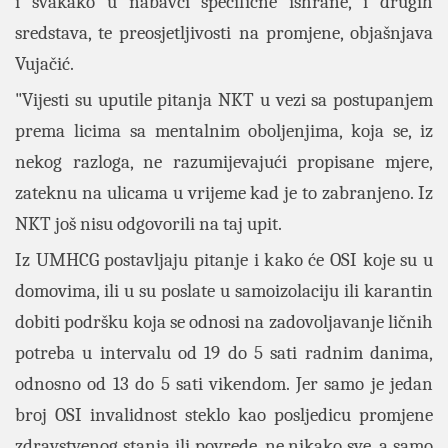
i svakako u nabavci specifične ishrane, i drugih
sredstava, te preosjetljivosti na promjene, objašnjava
Vujačić.
"Vijesti su uputile pitanja NKT u vezi sa postupanjem
prema licima sa mentalnim oboljenjima, koja se, iz
nekog razloga, ne razumijevajući propisane mjere,
zateknu na ulicama u vrijeme kad je to zabranjeno. Iz
NKT još nisu odgovorili na taj upit.
Iz UMHCG postavljaju pitanje i kako će OSI koje su u
domovima, ili u su poslate u samoizolaciju ili karantin
dobiti podršku koja se odnosi na zadovoljavanje ličnih
potreba u intervalu od 19 do 5 sati radnim danima,
odnosno od 13 do 5 sati vikendom. Jer samo je jedan
broj OSI invalidnost steklo kao posljedicu promjene
zdravstvenog stanja ili povrede, ne nikako sve, a samo