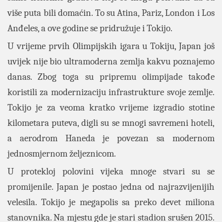
više puta bili domaćin. To su Atina, Pariz, London i Los
Anđeles, a ove godine se pridružuje i Tokijo.
U vrijeme prvih Olimpijskih igara u Tokiju, Japan još
uvijek nije bio ultramoderna zemlja kakvu poznajemo
danas. Zbog toga su pripremu olimpijade takođe
koristili za modernizaciju infrastrukture svoje zemlje.
Tokijo je za veoma kratko vrijeme izgradio stotine
kilometara puteva, digli su se mnogi savremeni hoteli,
a aerodrom Haneda je povezan sa modernom
jednosmjernom željeznicom.
U protekloj polovini vijeka mnoge stvari su se
promijenile. Japan je postao jedna od najrazvijenijih
velesila. Tokijo je megapolis sa preko devet miliona
stanovnika. Na mjestu gde je stari stadion srušen 2015.