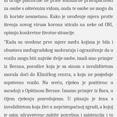
ili druge platforme ne prate standarde pristupačnosti
za osobe s oštećenim vidom, onda te osobe ne mogu da
ih koriste nesmetano. Kako je uvođenje mjera protiv
širenja novog virusa korona uticalo na neke od OSI,
opisuju konkretne životne situacije.
"Kada su uvedene prve mjere među kojima je bila i
obustava međugradskog saobraćaja i ograničenje da u
vozilu mogu biti najviše dvije osobe, imali smo primjer
iz Berana, porodice koja je sa sinom s invaliditetom
morala doći do Kliničkog centra, a koja ne posjeduje
sopstveno vozilo. Na sreću, riješen je pozitivno u
saradnji s Opštinom Berane. Imamo primjer iz Bara, u
čijem rješenju posredujemo. U pitanju je žena s
invaliditetom koja živi u nepristupačnoj zgradi, a kojoj
je osim zdravstvene zaštite potrebna i asistencija i to