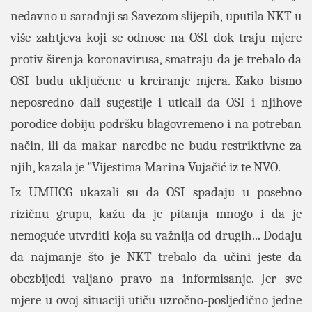
nedavno u saradnji sa Savezom slijepih, uputila NKT-u
više zahtjeva koji se odnose na OSI dok traju mjere
protiv širenja koronavirusa, smatraju da je trebalo da
OSI budu uključene u kreiranje mjera. Kako bismo
neposredno dali sugestije i uticali da OSI i njihove
porodice dobiju podršku blagovremeno i na potreban
način, ili da makar naredbe ne budu restriktivne za
njih, kazala je "Vijestima Marina Vujačić iz te NVO.
Iz UMHCG ukazali su da OSI spadaju u posebno
rizičnu grupu, kažu da je pitanja mnogo i da je
nemoguće utvrditi koja su važnija od drugih... Dodaju
da najmanje što je NKT trebalo da učini jeste da
obezbijedi valjano pravo na informisanje. Jer sve
mjere u ovoj situaciji utiču uzročno-posljedično jedne