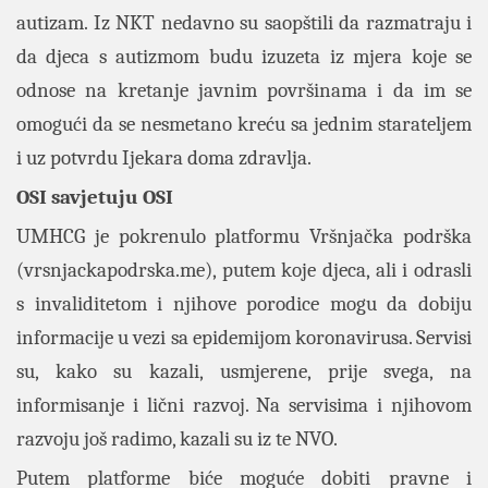
autizam. Iz NKT nedavno su saopštili da razmatraju i
da djeca s autizmom budu izuzeta iz mjera koje se
odnose na kretanje javnim površinama i da im se
omogući da se nesmetano kreću sa jednim starateljem
i uz potvrdu Ijekara doma zdravlja.
OSI savjetuju OSI
UMHCG je pokrenulo platformu Vršnjačka podrška
(vrsnjackapodrska.me), putem koje djeca, ali i odrasli
s invaliditetom i njihove porodice mogu da dobiju
informacije u vezi sa epidemijom koronavirusa. Servisi
su, kako su kazali, usmjerene, prije svega, na
informisanje i lični razvoj. Na servisima i njihovom
razvoju još radimo, kazali su iz te NVO.
Putem platforme biće moguće dobiti pravne i