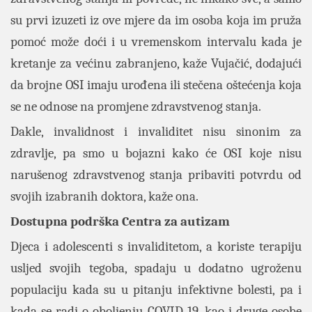
su prvi izuzeti iz ove mjere da im osoba koja im pruža
pomoć može doći i u vremenskom intervalu kada je
kretanje za većinu zabranjeno, kaže Vujačić, dodajući
da brojne OSI imaju urođena ili stečena oštećenja koja
se ne odnose na promjene zdravstvenog stanja.
Dakle, invalidnost i invaliditet nisu sinonim za
zdravlje, pa smo u bojazni kako će OSI koje nisu
narušenog zdravstvenog stanja pribaviti potvrdu od
svojih izabranih doktora, kaže ona.
Dostupna podrška Centra za autizam
Djeca i adolescenti s invaliditetom, a koriste terapiju
usljed svojih tegoba, spadaju u dodatno ugroženu
populaciju kada su u pitanju infektivne bolesti, pa i
kada se radi o oboljenju COVID-19, kao i druge osobe