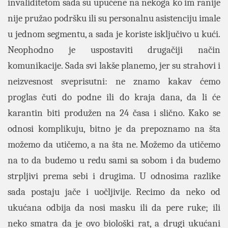
invaliditetom sada su upućene na nekoga ko im ranije
nije pružao podršku ili su personalnu asistenciju imale
u jednom segmentu, a sada je koriste isključivo u kući.
Neophodno je uspostaviti drugačiji način
komunikacije. Sada svi lakše planemo, jer su strahovi i
neizvesnost sveprisutni: ne znamo kakav ćemo
proglas čuti do podne ili do kraja dana, da li će
karantin biti produžen na 24 časa i slično. Kako se
odnosi komplikuju, bitno je da prepoznamo na šta
možemo da utičemo, a na šta ne. Možemo da utičemo
na to da budemo u redu sami sa sobom i da budemo
strpljivi prema sebi i drugima. U odnosima razlike
sada postaju jače i uočljivije. Recimo da neko od
ukućana odbija da nosi masku ili da pere ruke; ili
neko smatra da je ovo biološki rat, a drugi ukućani