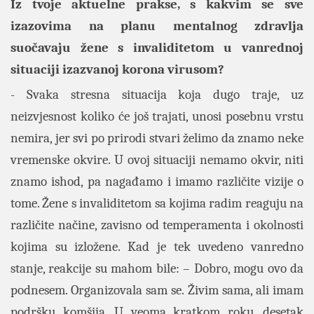
Iz tvoje aktuelne prakse, s kakvim se sve
izazovima na planu mentalnog zdravlja
suočavaju žene s invaliditetom u vanrednoj
situaciji izazvanoj korona virusom?
- Svaka stresna situacija koja dugo traje, uz
neizvjesnost koliko će još trajati, unosi posebnu vrstu
nemira, jer svi po prirodi stvari želimo da znamo neke
vremenske okvire. U ovoj situaciji nemamo okvir, niti
znamo ishod, pa nagađamo i imamo različite vizije o
tome. Žene s invaliditetom sa kojima radim reaguju na
različite načine, zavisno od temperamenta i okolnosti
kojima su izložene. Kad je tek uvedeno vanredno
stanje, reakcije su mahom bile: – Dobro, mogu ovo da
podnesem. Organizovala sam se. Živim sama, ali imam
podršku komšija. U veoma kratkom roku, desetak