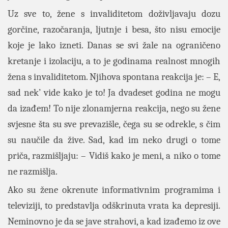
Uz sve to, žene s invaliditetom doživljavaju dozu
gorčine, razočaranja, ljutnje i besa, što nisu emocije
koje je lako izneti. Danas se svi žale na ograničeno
kretanje i izolaciju, a to je godinama realnost mnogih
žena s invaliditetom. Njihova spontana reakcija je: – E,
sad nek’ vide kako je to! Ja dvadeset godina ne mogu
da izađem! To nije zlonamjerna reakcija, nego su žene
svjesne šta su sve prevazišle, čega su se odrekle, s čim
su naučile da žive. Sad, kad im neko drugi o tome
priča, razmišljaju: – Vidiš kako je meni, a niko o tome
ne razmišlja.
Ako su žene okrenute informativnim programima i
televiziji, to predstavlja odškrinuta vrata ka depresiji.
Neminovno je da se jave strahovi, a kad izađemo iz ove