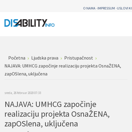
O NAMA
IMPRESSUM
USLOVI K
Početna
Ljudska prava
Pristupačnost
NAJAVA: UMHCG započinje realizaciju projekta OsnaŽENA,
zapOSlena, uključena
sreda, 26 februar 2020 07:33
NAJAVA: UMHCG započinje
realizaciju projekta OsnaŽENA,
zapOSlena, uključena