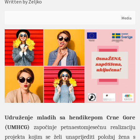
Written by
Željko
Media
Udruženje mladih sa hendikepom Crne Gore
(UMHCG)
započinje petnaestomjesečnu realizaciju
projekta kojim se želi unaprijediti položaj žena s