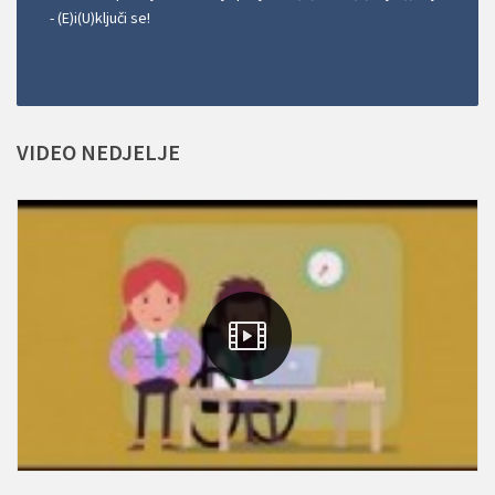
- (E)i(U)ključi se!
VIDEO
NEDJELJE