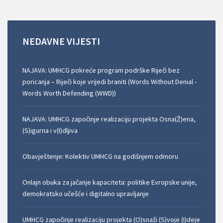
NEDAVNE
VIJESTI
NAJAVA: UMHCG pokreće program podrške Riječi bez
poricanja – Riječi koje vrijedi braniti (Words Without Denial -
Words Worth Defending (WWD))
NAJAVA: UMHCG započinje realizaciju projekta Osna(Ž)ena,
(S)igurna i v(I)dljiva
Obavještenje: Kolektiv UMHCG na godišnjem odmoru
Onlajn obuka za jačanje kapaciteta: politike Evropske unije,
demokratsko učešće i digitalno upravljanje
UMHCG započinje realizaciju projekta (O)snaži (S)voje (I)deje