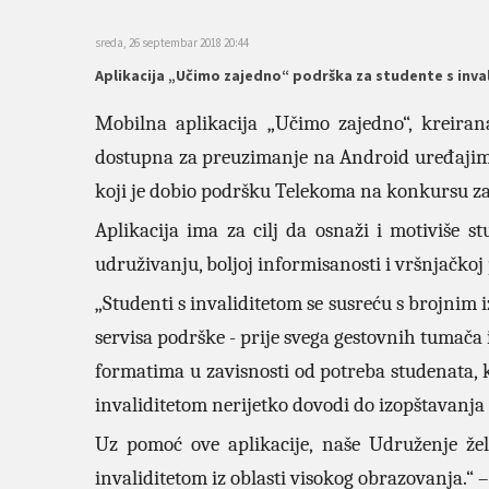
sreda, 26 septembar 2018 20:44
Aplikacija „Učimo zajedno“ podrška za studente s inv
Mobilna aplikacija „Učimo zajedno“, kreiran
dostupna za preuzimanje na Android uređajim
koji je dobio podršku Telekoma na konkursu z
Aplikacija ima za cilj da osnaži i motiviše 
udruživanju, boljoj informisanosti i vršnjačkoj
„Studenti s invaliditetom se susreću s brojnim
servisa podrške - prije svega gestovnih tumača i
formatima u zavisnosti od potreba studenata, 
invaliditetom nerijetko dovodi do izopštavanja i
Uz pomoć ove aplikacije, naše Udruženje že
invaliditetom iz oblasti visokog obrazovanja.“ 