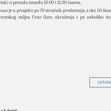
tak) u periodu između 10.00 i 11.00 časova.
no je u prosjeku po 70 stručnih predavanja, s oko 50 šta
aceutskog miljea Crne Gore, okruženja i po nekoliko in
OPŠIRNI
 B diviziji