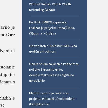
Without Denial - Words Worth
Defending (WWD))
NAJAVA: UMHCG započinje
davno je
realizaciju projekta Osna(Ž)ena,
(S)igurna i v(I)dljiva
rne Gore
Obavještenje: Kolektiv UMHCG na
ivanju i
godišnjem odmoru
Onlajn obuka za jačanje kapaciteta:
stojanje
politike Evropske unije,
dostupnim
demokratsko učešće i digitalno
upravljanje
denata s
UMHCG započinje realizaciju
mladih s
projekta (O)snaži (S)voje (I)deje -
(E)i(U)ključi se!
CG.