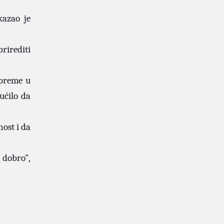
kazao je
prirediti
ipreme u
ućilo da
nost i da
 dobro",