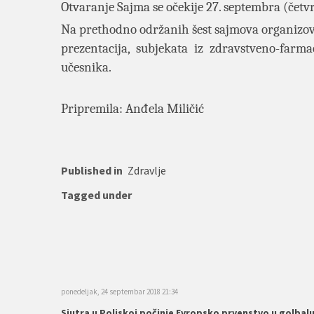
Otvaranje Sajma se očekije 27. septembra (četvr
Na prethodno održanih šest sajmova organizova
prezentacija, subjekata iz zdravstveno-farm
učesnika.
Pripremila: Anđela Miličić
Published in
Zdravlje
Tagged under
ponedeljak, 24 septembar 2018 21:34
Sjutra u Poljskoj počinje Evropsko prvenstvo u golbalu u