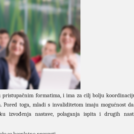
u pristupačnim formatima, i ima za cilj bolju koordinacij
. Pored toga, mladi s invaliditetom imaju mogućnost da
ku izvođenja nastave, polaganja ispita i drugih nas
ože se besplatno preuzeti.