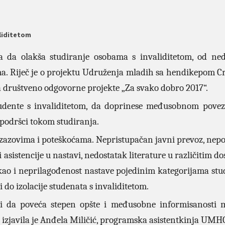
aliditetom
a da olakša studiranje osobama s invaliditetom, od ne
a. Riječ je o projektu Udruženja mladih sa hendikepom C
a društveno odgovorne projekte „Za svako dobro 2017“.
studente s invaliditetom, da doprinese međusobnom povez
 podršci tokom studiranja.
 izazovima i poteškoćama. Nepristupačan javni prevoz, nepo
 asistencije u nastavi, nedostatak literature u različitim 
kao i neprilagođenost nastave pojedinim kategorijama stu
 do izolacije studenata s invaliditetom.
li da poveća stepen opšte i međusobne informisanosti 
– izjavila je Anđela Miličić, programska asistentkinja UMH