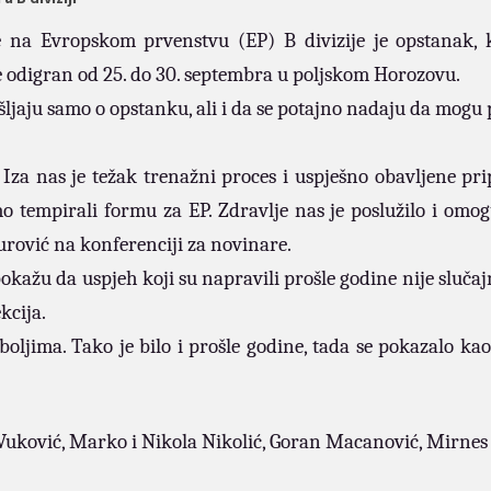
re na Evropskom prvenstvu (EP) B divizije je opstanak, 
e odigran od 25. do 30. septembra u poljskom Horozovu.
šljaju samo o opstanku, ali i da se potajno nadaju da mogu 
za nas je težak trenažni proces i uspješno obavljene pr
 tempirali formu za EP. Zdravlje nas je poslužilo i omog
urović na konferenciji za novinare.
pokažu da uspjeh koji su napravili prošle godine nije slučaj
kcija.
ljima. Tako je bilo i prošle godine, tada se pokazalo kao
 Vuković, Marko i Nikola Nikolić, Goran Macanović, Mirnes