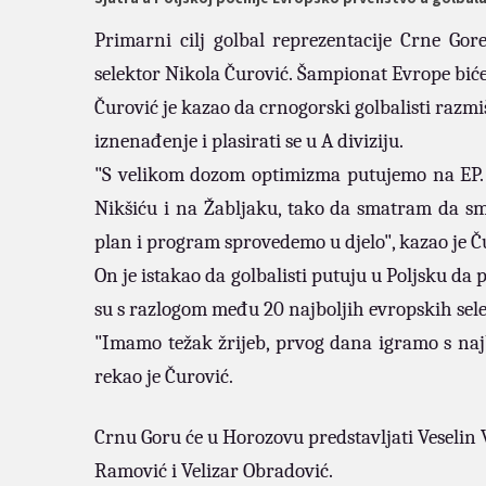
Primarni cilj golbal reprezentacije Crne Go
selektor Nikola Čurović. Šampionat Evrope bić
Čurović je kazao da crnogorski golbalisti razmi
iznenađenje i plasirati se u A diviziju.
"S velikom dozom optimizma putujemo na EP. I
Nikšiću i na Žabljaku, tako da smatram da smo
plan i program sprovedemo u djelo", kazao je Č
On je istakao da golbalisti putuju u Poljsku da 
su s razlogom među 20 najboljih evropskih sele
"Imamo težak žrijeb, prvog dana igramo s najbo
rekao je Čurović.
Crnu Goru će u Horozovu predstavljati Veselin
Ramović i Velizar Obradović.