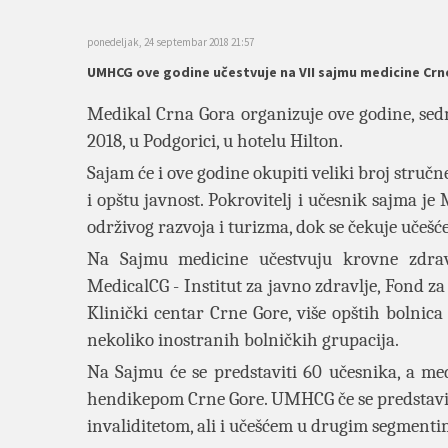
ponedeljak, 24 septembar 2018 21:57
UMHCG ove godine učestvuje na VII sajmu medicine Crn
Medikal Crna Gora organizuje ove godine, sed
2018, u Podgorici, u hotelu Hilton.
Sajam će i ove godine okupiti veliki broj stručne
i opštu javnost. Pokrovitelj i učesnik sajma j
održivog razvoja i turizma, dok se čekuje učešće
Na Sajmu medicine učestvuju krovne zdravst
MedicalCG - Institut za javno zdravlje, Fond za
Klinički centar Crne Gore, više opštih bolnica
nekoliko inostranih bolničkih grupacija.
Na Sajmu će se predstaviti 60 učesnika, a m
hendikepom Crne Gore. UMHCG če se predstaviti
invaliditetom, ali i učešćem u drugim segment