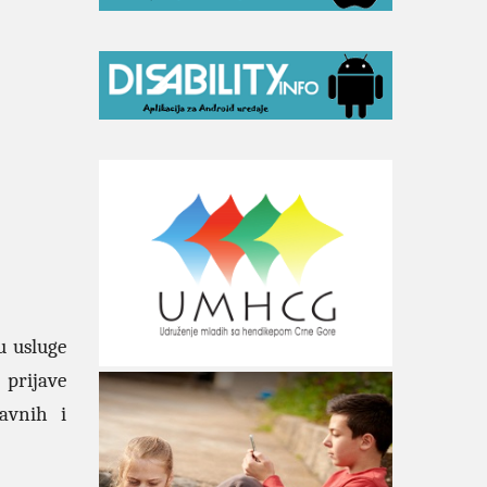
u usluge
 prijave
tavnih i