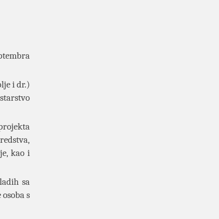
eptembra
je i dr.)
starstvo
projekta
redstva,
e, kao i
ladih sa
 osoba s