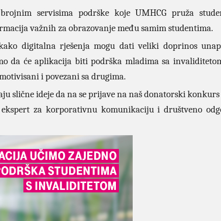
 o brojnim servisima podrške koje UMHCG pruža stude
ormacija važnih za obrazovanje među samim studentima.
kako digitalna rješenja mogu dati veliki doprinos una
emo da će aplikacija biti podrška mladima sa invaliditet
 motivisani i povezani sa drugima.
ju slične ideje da na se prijave na naš donatorski konkurs 
ć, ekspert za korporativnu komunikaciju i društveno od