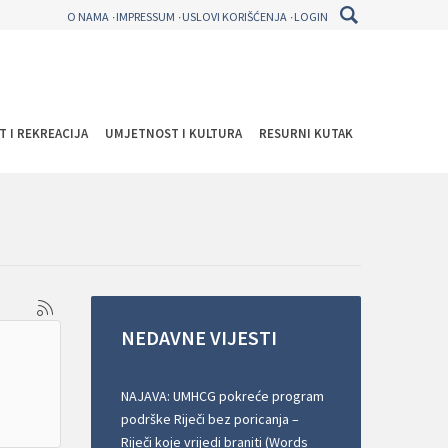
O NAMA
IMPRESSUM
USLOVI KORIŠĆENJA
LOGIN
T I REKREACIJA
UMJETNOST I KULTURA
RESURNI KUTAK
NEDAVNE
VIJESTI
NAJAVA: UMHCG pokreće program
podrške Riječi bez poricanja –
Riječi koje vrijedi braniti (Words