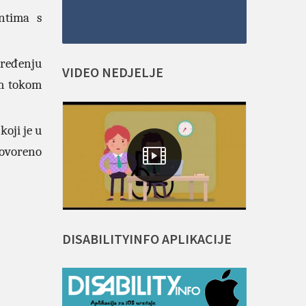
ntima s
pređenju
VIDEO
NEDJELJE
om tokom
koji je u
govoreno
DISABILITYINFO
APLIKACIJE