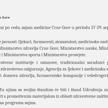
e Gore
mi po redu, sajam medicine Crne Gore u periodu 27-29. s
 javnosti (ljekari, farmaceuti, stomatolozi, medicinsko osobl
e Ministarstvo zdravlja Crne Gore, Ministarstvo nauke, Mini
 i Ministarstva sporta i Ministarstva prosvjete.
vene institucije i ustanove, tradicionalni saradnici 
 zdravstveno osiguranje, Agencija za ljekove i medicinska s
 i domova zdravlja, farmaceutske kompanije i veledrogerij
eđu njima sa svojim štandom će biti i štand Udruženja m
 s promotivnim materijalom iz oblasti zdravstvene zaštite
ima programa sajma.