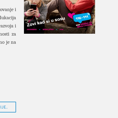
ovanje i
dukacija
azvoja i
nosti za
no je na
JE..