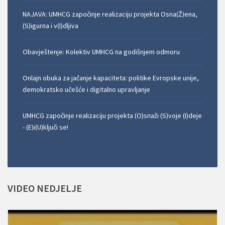
NAJAVA: UMHCG započinje realizaciju projekta Osna(Ž)ena,
(S)igurna i v(I)dljiva
Obavještenje: Kolektiv UMHCG na godišnjem odmoru
Onlajn obuka za jačanje kapaciteta: politike Evropske unije,
demokratsko učešće i digitalno upravljanje
UMHCG započinje realizaciju projekta (O)snaži (S)voje (I)deje
- (E)i(U)ključi se!
VIDEO
NEDJELJE