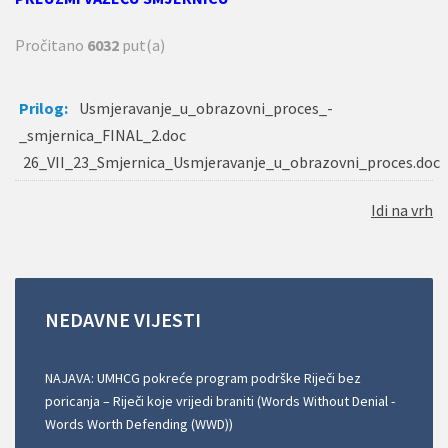
Pročitano
6032
put(a)
Prilog:
Usmjeravanje_u_obrazovni_proces_-
_smjernica_FINAL_2.doc
26_VII_23_Smjernica_Usmjeravanje_u_obrazovni_proces.doc
Idi na vrh
NEDAVNE
VIJESTI
NAJAVA: UMHCG pokreće program podrške Riječi bez
poricanja – Riječi koje vrijedi braniti (Words Without Denial -
Words Worth Defending (WWD))