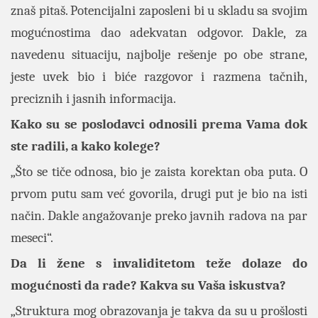
znaš pitaš. Potencijalni zaposleni bi u skladu sa svojim
mogućnostima dao adekvatan odgovor. Dakle, za
navedenu situaciju, najbolje rešenje po obe strane,
jeste uvek bio i biće razgovor i razmena tačnih,
preciznih i jasnih informacija.
Kako su se poslodavci odnosili prema Vama dok
ste radili, a kako kolege?
„Što se tiče odnosa, bio je zaista korektan oba puta. O
prvom putu sam već govorila, drugi put je bio na isti
način. Dakle angažovanje preko javnih radova na par
meseci“.
Da li žene s invaliditetom teže dolaze do
mogućnosti da rade? Kakva su Vaša iskustva?
„Struktura mog obrazovanja je takva da su u prošlosti