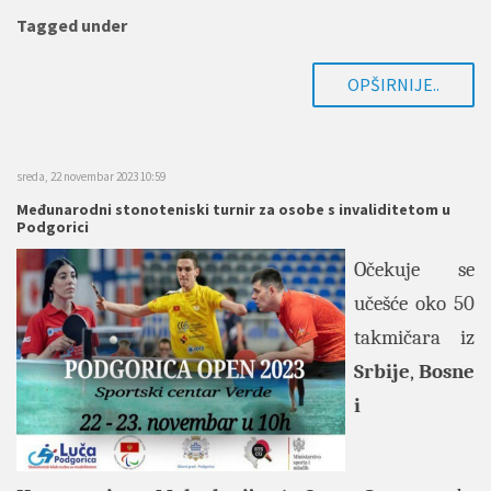
Tagged under
OPŠIRNIJE..
sreda, 22 novembar 2023 10:59
Međunarodni stonoteniski turnir za osobe s invaliditetom u
Podgorici
Očekuje se
učešće oko 50
takmičara iz
Srbije
,
Bosne
i