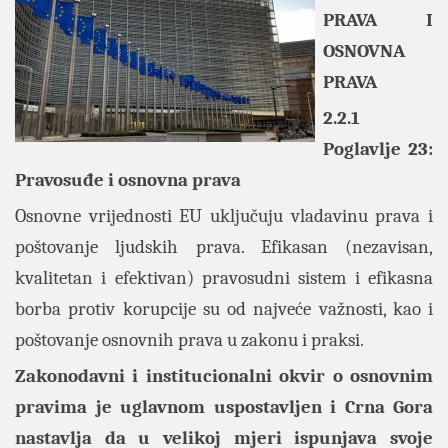
PRAVA I
OSNOVNA
PRAVA
2.2.1
Poglavlje 23:
Pravosuđe i osnovna prava
Osnovne vrijednosti EU uključuju vladavinu prava i
poštovanje ljudskih prava. Efikasan (nezavisan,
kvalitetan i efektivan) pravosudni sistem i efikasna
borba protiv korupcije su od najveće važnosti, kao i
poštovanje osnovnih prava u zakonu i praksi.
Zakonodavni i institucionalni okvir o osnovnim
pravima je uglavnom uspostavljen i Crna Gora
nastavlja da u velikoj mjeri ispunjava svoje