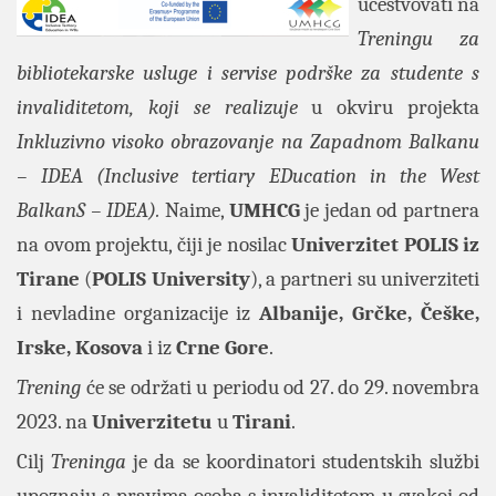
učestvovati na
Treningu za
bibliotekarske usluge i servise podrške za studente s
invaliditetom, koji se realizuje
u okviru projekta
Inkluzivno visoko obrazovanje na Zapadnom Balkanu
– IDEA (Inclusive tertiary EDucation in the West
BalkanS – IDEA).
Naime,
UMHCG
je jedan od partnera
na ovom projektu, čiji je nosilac
Univerzitet POLIS iz
Tirane
(
POLIS University
), a partneri su univerziteti
i nevladine organizacije iz
Albanije, Grčke, Češke,
Irske, Kosova
i iz
Crne Gore
.
Trening
će se održati u periodu od 27. do 29. novembra
2023. na
Univerzitetu
u
Tirani
.
Cilj
Treninga
je da se koordinatori studentskih službi