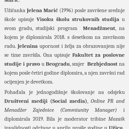
Marić
.
Užičanka
Jelena Marić
(1996) posle završene srednje
škole upisuje
Visoku školu strukovnih studija
u
svom gradu, studijski program
Menadžment
, na
kojem je diplomirala 2018. s desetkom na završnom
radu.
Jelenina
upornost i želja za obrazovanjem nije
se time završila. Ona upisuje
Fakultet za poslovne
studije i pravo
u
Beogradu
, smjer
Bezbjednost
na
kojem posle četiri godine diplomira, a njen završni rad
ocijenjen je devetkom.
Pohađala je jednogodišnje školovanje na odsjeku
Društveni mediji (Social media)
,
Online PR and
Menadžer Zajednice (Commiunity Manager)
i
diplomirala 2019. Bila je moderator tribine
Mozaik
invalidnosti održane u aprilu prošle godine u
Užicu
.