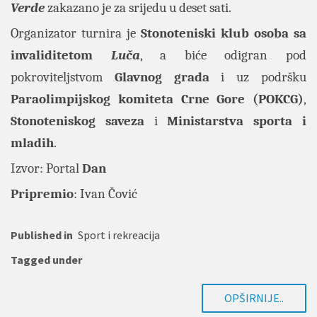
Verde
zakazano je za srijedu u deset sati.
Organizator turnira je
Stonoteniski klub osoba sa
invaliditetom
Luča
, a biće odigran pod
pokroviteljstvom
Glavnog grada
i uz podršku
Paraolimpijskog komiteta Crne Gore (POKCG)
,
Stonoteniskog saveza
i
Ministarstva sporta i
mladih
.
Izvor: Portal
Dan
Pripremio
: Ivan Čović
Published in
Sport i rekreacija
Tagged under
OPŠIRNIJE..