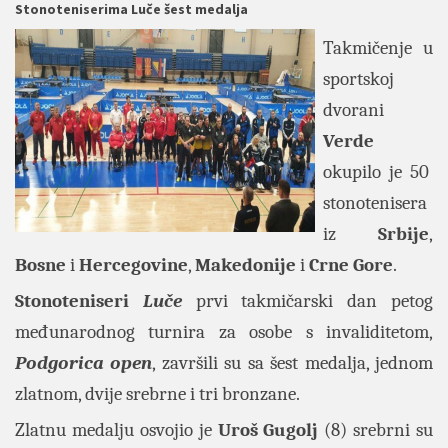
Stonoteniserima Luče šest medalja
Takmičenje u
sportskoj
dvorani
Verde
okupilo je 50
stonotenisera
iz
Srbije
,
Bosne
i
Hercegovine
,
Makedonije
i
Crne
Gore
.
Stonoteniseri
Luče
prvi takmičarski dan petog
međunarodnog turnira za osobe s invaliditetom,
Podgorica
open
, završili su sa šest medalja, jednom
zlatnom, dvije srebrne i tri bronzane.
Zlatnu medalju osvojio je
Uroš
Gugolj
(8) srebrni su