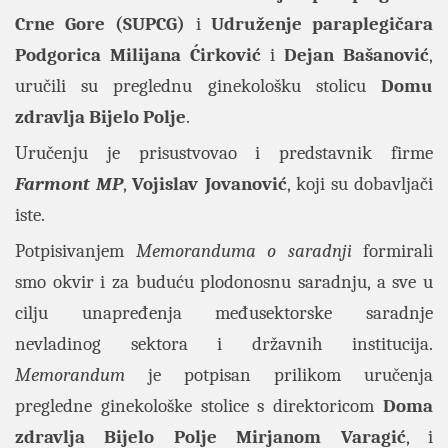
Crne Gore (SUPCG)
i
Udruženje paraplegičara
Podgorica Milijana Ćirković
i
Dejan
Bašanović
,
uručili su preglednu ginekološku stolicu
Domu
zdravlja Bijelo Polje
.
Uručenju je prisustvovao i predstavnik firme
Farmont
MP
,
Vojislav
Jovanović
, koji su dobavljači
iste.
Potpisivanjem
Memoranduma o saradnji
formirali
smo okvir i za buduću plodonosnu saradnju, a sve u
cilju unapređenja međusektorske saradnje
nevladinog sektora i državnih institucija.
Memorandum
je potpisan prilikom uručenja
pregledne ginekološke stolice s direktoricom
Doma
zdravlja
Bijelo
Polje
Mirjanom
Varagić
, i