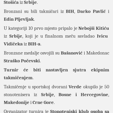
Stošića
iz
Srbije
.
Bronzani su bili takmičari iz
BIH
,
Darko
Pavlić
i
Edin
Pljevljak
.
U kategoriji 10 prvo mjesto pripalo je
Nebojši
Kitiću
iz
Srbije
, koji je u finalnom meču savladao
Ivicu
Vidičeka
iz
BIH-a
.
Bronzane medalje osvojili su
Bašanović
i Makedonac
Straško
Počevski
.
Turnir će biti nastavljen sjutra ekipnim
takmičenjem
.
Takmičenje u sportskoj dvorani
Verde
okupilo je 50
stonotenisera iz
Srbije
,
Bosne i Hercegovine
,
Makedonije
i
Crne
Gore
.
Organizator turnira je
Stonoteniski klub osoba sa