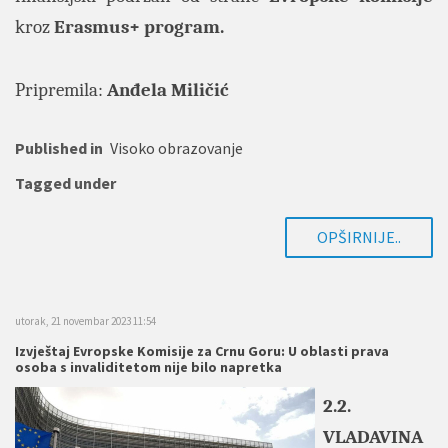
kroz
Erasmus+ program.
Pripremila:
Anđela Miličić
Published in
Visoko obrazovanje
Tagged under
OPŠIRNIJE..
utorak, 21 novembar 2023 11:54
Izvještaj Evropske Komisije za Crnu Goru: U oblasti prava
osoba s invaliditetom nije bilo napretka
2.2.
VLADAVINA