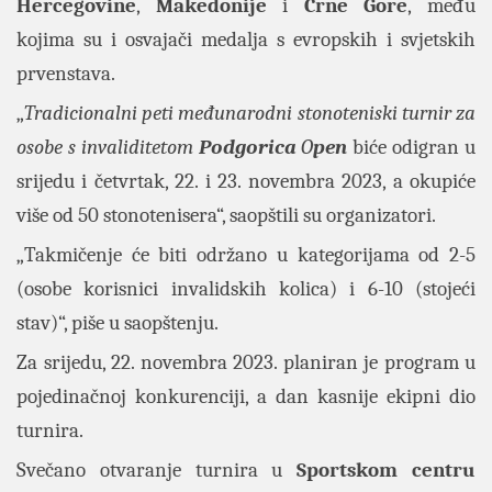
Hercegovine
,
Makedonije
i
Crne Gore
, među
kojima su i osvajači medalja s evropskih i svjetskih
prvenstava.
„
Tradicionalni peti međunarodni stonoteniski turnir za
osobe s invaliditetom
Podgorica
O
pen
biće odigran u
srijedu i četvrtak, 22. i 23. novembra 2023, a okupiće
više od 50 stonotenisera“, saopštili su organizatori.
„Takmičenje će biti održano u kategorijama od 2-5
(osobe korisnici invalidskih kolica) i 6-10 (stojeći
stav)“, piše u saopštenju.
Za srijedu, 22. novembra 2023. planiran je program u
pojedinačnoj konkurenciji, a dan kasnije ekipni dio
turnira.
Svečano otvaranje turnira u
Sportskom centru