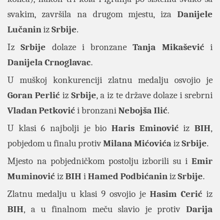
svakim, završila na drugom mjestu, iza
Danijele
Lučanin
iz
Srbije
.
Iz
Srbije
dolaze i bronzane
Tanja
Mikašević
i
Danijela
Crnoglavac
.
U muškoj konkurenciji zlatnu medalju osvojio je
Goran
Perlić
iz
Srbije
, a iz te države dolaze i srebrni
Vladan
Petković
i bronzani
Nebojša
Ilić
.
U klasi 6 najbolji je bio
Haris
Eminović
iz
BIH
,
pobjedom u finalu protiv
Milana
Mićovića
iz
Srbije
.
Mjesto na pobjedničkom postolju izborili su i
Emir
Muminović
iz
BIH
i
Hamed
Podbićanin
iz
Srbije
.
Zlatnu medalju u klasi 9 osvojio je
Hasim
Cerić
iz
BIH
, a u finalnom meču slavio je protiv
Darija