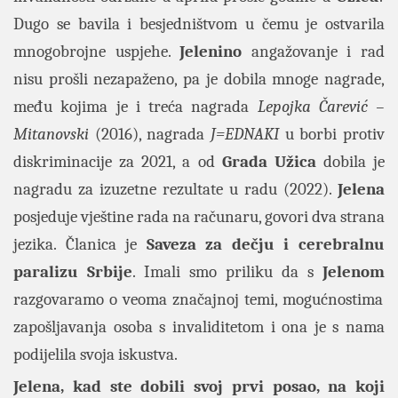
Dugo se bavila i besjedništvom u čemu je ostvarila
mnogobrojne uspjehe.
Jelenino
angažovanje i rad
nisu prošli nezapaženo, pa je dobila mnoge nagrade,
među kojima je i treća nagrada
Lepojka Čarević –
Mitanovski
(2016), nagrada
J=EDNAKI
u borbi protiv
diskriminacije za 2021, a od
Grada Užica
dobila je
nagradu za izuzetne rezultate u radu (2022).
Jelena
posjeduje vještine rada na računaru, govori dva strana
jezika. Članica je
Saveza za dečju i cerebralnu
paralizu Srbije
. Imali smo priliku da s
Jelenom
razgovaramo o veoma značajnoj temi, mogućnostima
zapošljavanja osoba s invaliditetom i ona je s nama
podijelila svoja iskustva.
Jelena, kad ste dobili svoj prvi posao, na koji