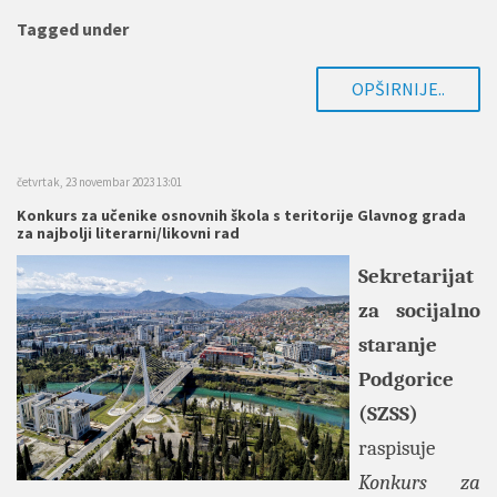
Tagged under
OPŠIRNIJE..
četvrtak, 23 novembar 2023 13:01
Konkurs​ za učenike osnovnih škola s teritorije Glavnog grada
za najbolji literarni/likovni rad
Sekretarijat
za socijalno
staranje
Podgorice
(SZSS)
raspisuje
Konkurs
​
za