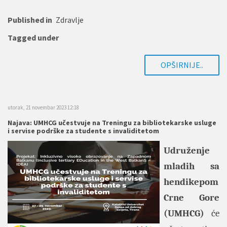
Published in
Zdravlje
Tagged under
OPŠIRNIJE..
utorak, 21 novembar 2023 12:18
Najava: UMHCG učestvuje na Treningu za bibliotekarske usluge
i servise podrške za studente s invaliditetom
Udruženje
mladih sa
hendikepom
Crne Gore
(UMHCG)
će