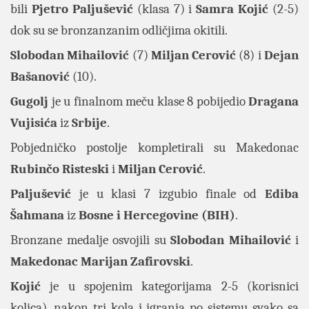
bili
Pjetro
Paljušević
(klasa 7) i
Samra
Kojić
(2-5)
dok su se bronzanzanim odličjima okitili.
Slobodan
Mihailović
(7)
Miljan
Cerović
(8) i
Dejan
Bašanović
(10).
Gugolj
je u finalnom meču klase 8 pobijedio
Dragana
Vujisića
iz
Srbije
.
Pobjedničko postolje kompletirali su Makedonac
Rubinčo
Risteski
i
Miljan
Cerović
.
Paljušević
je u klasi 7 izgubio finale od
Ediba
Šahmana
iz
Bosne i Hercegovine (BIH)
.
Bronzane medalje osvojili su
Slobodan
Mihailović
i
Makedonac
Marijan
Zafirovski
.
Kojić
je u spojenim kategorijama 2-5 (korisnici
kolica), nakon tri kola i igranja po sistemu svako sa