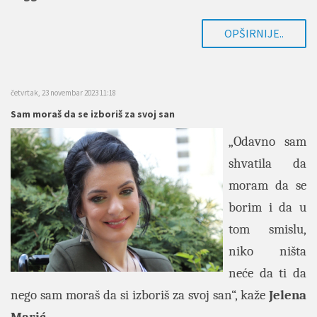
OPŠIRNIJE..
četvrtak, 23 novembar 2023 11:18
Sam moraš da se izboriš za svoj san
„Odavno sam
shvatila da
moram da se
borim i da u
tom smislu,
niko ništa
neće da ti da
nego sam moraš da si izboriš za svoj san“, kaže
Jelena