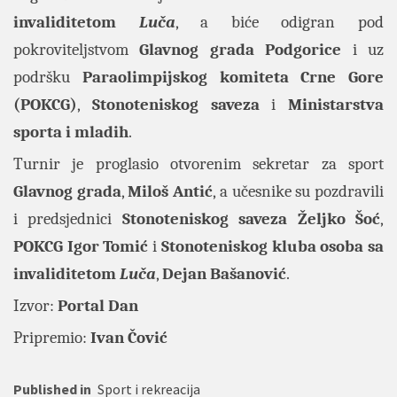
invaliditetom
Luča
, a biće odigran pod
pokroviteljstvom
Glavnog
grada Podgorice
i uz
podršku
Paraolimpijskog komiteta Crne Gore
(POKCG)
,
Stonoteniskog saveza
i
Ministarstva
sporta i mladih
.
Turnir je proglasio otvorenim sekretar za sport
Glavnog
grada
,
Miloš
Antić
, a učesnike su pozdravili
i predsjednici
Stonoteniskog
saveza
Željko
Šoć
,
POKCG
Igor
Tomić
i
Stonoteniskog
kluba
osoba
sa
invaliditetom
Luča
,
Dejan
Bašanović
.
Izvor:
Portal
Dan
Pripremio:
Ivan Čović
Published in
Sport i rekreacija