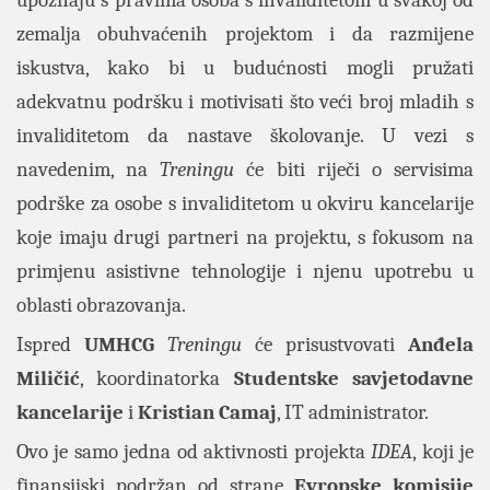
upoznaju s pravima osoba s invaliditetom u svakoj od
zemalja obuhvaćenih projektom i da razmijene
iskustva, kako bi u budućnosti mogli pružati
adekvatnu podršku i motivisati što veći broj mladih s
invaliditetom da nastave školovanje. U vezi s
navedenim, na
Treningu
će biti riječi o servisima
podrške za osobe s invaliditetom u okviru kancelarije
koje imaju drugi partneri na projektu, s fokusom na
primjenu asistivne tehnologije i njenu upotrebu u
oblasti obrazovanja.
Ispred
UMHCG
Treningu
će prisustvovati
Anđela
Miličić
, koordinatorka
Studentske savjetodavne
kancelarije
i
Kristian Camaj
, IT administrator.
Ovo je samo jedna od aktivnosti projekta
IDEA
, koji je
finansijski podržan od strane
Evropske komisije