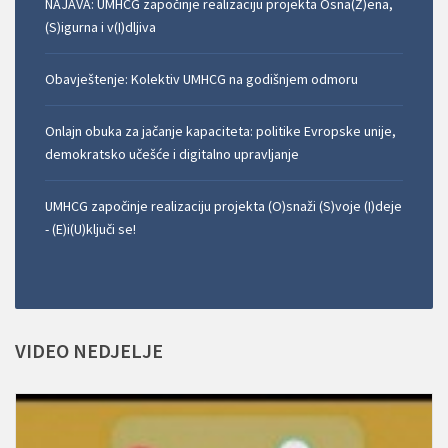
NAJAVA: UMHCG započinje realizaciju projekta Osna(Ž)ena,
(S)igurna i v(I)dljiva
Obavještenje: Kolektiv UMHCG na godišnjem odmoru
Onlajn obuka za jačanje kapaciteta: politike Evropske unije,
demokratsko učešće i digitalno upravljanje
UMHCG započinje realizaciju projekta (O)snaži (S)voje (I)deje
- (E)i(U)ključi se!
VIDEO
NEDJELJE