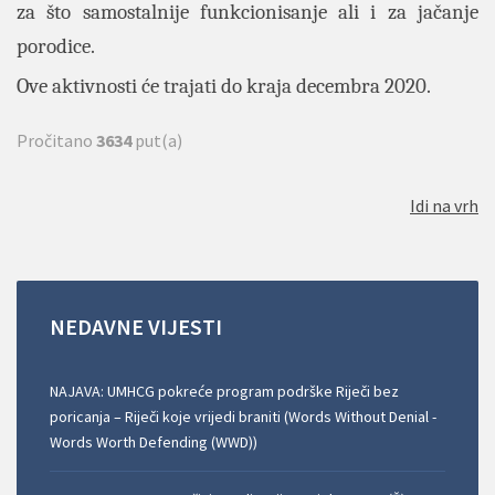
za što samostalnije funkcionisanje ali i za jačanje
porodice.
Ove aktivnosti će trajati do kraja decembra 2020.
Pročitano
3634
put(a)
Idi na vrh
NEDAVNE
VIJESTI
NAJAVA: UMHCG pokreće program podrške Riječi bez
poricanja – Riječi koje vrijedi braniti (Words Without Denial -
Words Worth Defending (WWD))