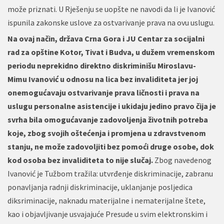
može priznati. U Rješenju se uopšte ne navodi da li je Ivanović
ispunila zakonske uslove za ostvarivanje prava na ovu uslugu.
Na ovaj način, država Crna Gora i JU Centar za socijalni
rad za opštine Kotor, Tivat i Budva, u dužem vremenskom
periodu neprekidno direktno diskriminišu Miroslavu-
Mimu Ivanović u odnosu na lica bez invaliditeta jer joj
onemogućavaju ostvarivanje prava ličnosti i prava na
uslugu personalne asistencije i ukidaju jedino pravo čija je
svrha bila omogućavanje zadovoljenja životnih potreba
koje, zbog svojih oštećenja i promjena u zdravstvenom
stanju, ne može zadovoljiti bez pomoći druge osobe, dok
kod osoba bez invaliditeta to nije slučaj.
Zbog navedenog
Ivanović je Tužbom tražila: utvrđenje diskriminacije, zabranu
ponavljanja radnji diskriminacije, uklanjanje posljedica
diksriminacije, naknadu materijalne i nematerijalne štete,
kao i objavljivanje usvajajuće Presude u svim elektronskim i