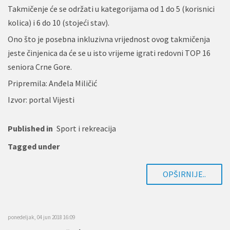
Takmičenje će se održati u kategorijama od 1 do 5 (korisnici
kolica) i 6 do 10 (stojeći stav).
Ono što je posebna inkluzivna vrijednost ovog takmičenja
jeste činjenica da će se u isto vrijeme igrati redovni TOP 16
seniora Crne Gore.
Pripremila: Anđela Miličić
Izvor: portal Vijesti
Published in
Sport i rekreacija
Tagged under
OPŠIRNIJE..
ponedeljak, 04 jun 2018 16:09