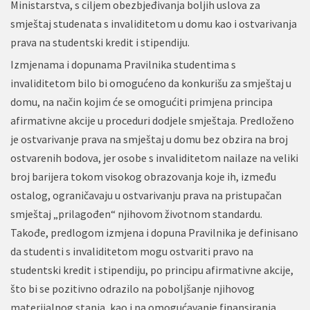
Ministarstva, s ciljem obezbjeđivanja boljih uslova za
smještaj studenata s invaliditetom u domu kao i ostvarivanja
prava na studentski kredit i stipendiju.
Izmjenama i dopunama Pravilnika studentima s
invaliditetom bilo bi omogućeno da konkurišu za smještaj u
domu, na način kojim će se omogućiti primjena principa
afirmativne akcije u proceduri dodjele smještaja. Predloženo
je ostvarivanje prava na smještaj u domu bez obzira na broj
ostvarenih bodova, jer osobe s invaliditetom nailaze na veliki
broj barijera tokom visokog obrazovanja koje ih, između
ostalog, ograničavaju u ostvarivanju prava na pristupačan
smještaj „prilagođen“ njihovom životnom standardu.
Takođe, predlogom izmjena i dopuna Pravilnika je definisano
da studenti s invaliditetom mogu ostvariti pravo na
studentski kredit i stipendiju, po principu afirmativne akcije,
što bi se pozitivno odrazilo na poboljšanje njihovog
materijalnog stanja, kao i na omogućavanje finansiranja