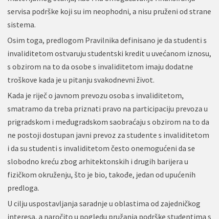
servisa podrške koji su im neophodni, a nisu pruženi od strane
sistema.
Osim toga, predlogom Pravilnika definisano je da studenti s
invaliditetom ostvaruju studentski kredit u uvećanom iznosu,
s obzirom na to da osobe s invaliditetom imaju dodatne
troškove kada je u pitanju svakodnevni život.
Kada je riječ o javnom prevozu osoba s invaliditetom,
smatramo da treba priznati pravo na participaciju prevoza u
prigradskom i međugradskom saobraćaju s obzirom na to da
ne postoji dostupan javni prevoz za studente s invaliditetom
i da su studenti s invaliditetom često onemogućeni da se
slobodno kreću zbog arhitektonskih i drugih barijera u
fizičkom okruženju, što je bio, takođe, jedan od upućenih
predloga.
U cilju uspostavljanja saradnje u oblastima od zajedničkog
interesa, a naročito u pogledu pružanja podrške studentima s