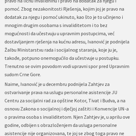
pravo na ličnu invalidninu i pravo na dodatak za njegu i
pomoć. Zbog nezakonitosti Rješenja, kojim joj je pravo na
dodatak za njegu i pomoć ukinuto, kao što je to učinjeno i
mnogim drugim osobama s invaliditetom i to bez
mogućnosti da učestvuju u upravnim postupcima, već
dostavljanjem rješenja na kućnu adresu, Ivanović je podnijela
Žalbu Ministarstvu rada i socijalnog staranja, koje ju je,
takođe, potpuno onemogućilo da učestvuje u postupku.
Trenutno se ovim povodom vodi upravni spor pred Upravnim
sudom Crne Gore.
Naime, Ivanović je u decembru podnijela Zahtjev za
ostvarivanje prava na uslugu personalne asistencije JU
Centru za socijalni rad za opštine Kotor, Tivat i Budva, a na
osnovu Zakona o socijalnoj i dječjoj zaštiti i Konvencije UN-a
o pravima osoba s invaliditetom. Njen Zahtjev je, u aprilu ove
godine, odbijen s obrazloženjem da usluga personalne
asistencije nije organizovana, te joj se zbog toga pravo ne