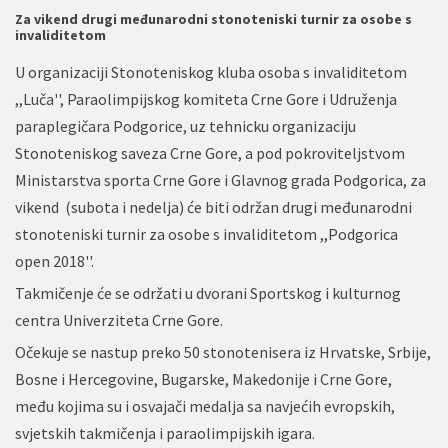
Za vikend drugi međunarodni stonoteniski turnir za osobe s
invaliditetom
U organizaciji Stonoteniskog kluba osoba s invaliditetom
,,Luča'', Paraolimpijskog komiteta Crne Gore i Udruženja
paraplegičara Podgorice, uz tehnicku organizaciju
Stonoteniskog saveza Crne Gore, a pod pokroviteljstvom
Ministarstva sporta Crne Gore i Glavnog grada Podgorica, za
vikend (subota i nedelja) će biti održan drugi međunarodni
stonoteniski turnir za osobe s invaliditetom ,,Podgorica
open 2018''.
Takmičenje će se održati u dvorani Sportskog i kulturnog
centra Univerziteta Crne Gore.
Očekuje se nastup preko 50 stonotenisera iz Hrvatske, Srbije,
Bosne i Hercegovine, Bugarske, Makedonije i Crne Gore,
među kojima su i osvajači medalja sa navjećih evropskih,
svjetskih takmičenja i paraolimpijskih igara.