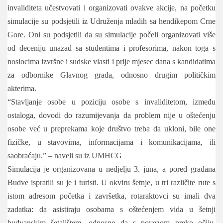
invaliditeta učestvovati i organizovati ovakve akcije, na početku
simulacije su podsjetili iz Udruženja mladih sa hendikepom Crne
Gore. Oni su podsjetili da su simulacije počeli organizovati više
od deceniju unazad sa studentima i profesorima, nakon toga s
nosiocima izvršne i sudske vlasti i prije mjesec dana s kandidatima
za odbornike Glavnog grada, odnosno drugim političkim
akterima.
“Stavljanje osobe u poziciju osobe s invaliditetom, između
ostaloga, dovodi do razumijevanja da problem nije u oštećenju
osobe već u preprekama koje društvo treba da ukloni, bile one
fizičke, u stavovima, informacijama i komunikacijama, ili
saobraćaju.” – naveli su iz UMHCG
Simulacija je organizovana u nedjelju 3. juna, a pored građana
Budve ispratili su je i turisti. U okviru šetnje, u tri različite rute s
istom adresom početka i završetka, rotaraktovci su imali dva
zadatka: da asistiraju osobama s oštećenjem vida u šetnji
budvanskim šetalištem, odnosno da s povezom preko očiju,