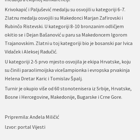
Krivokapić i Paljušević medalju su osvojili u kategoriji 6-7.
Zlatnu medalju osvojili su Makedonci Marjan Zafirovski i
Rubinčo Ristevski. U kategoriji 8-10 bronzanim odličjem
okitio se i Dejan Bašanović u paru sa Makedoncem Igorom
Trajanovskim. Zlatni u toj kategoriji bio je bosanski par Ivica
Vidaček i Aleksej Radučić.
U kategoriji 2-5 prvo mjesto osvojila je ekipa Hrvatske, koju
su činili paraolimoijska vicešampionka i evropska prvakinja
Helena Dretar Karic i Tomislav Špalj.
Turnir je okupio više od 60 stonotenisera iz Srbije, Hrvatske,
Bosne i Hercegovine, Makedonije, Bugarske i Crne Gore.
Pripremila: Anđela Miličić
Izvor: portal Vijesti