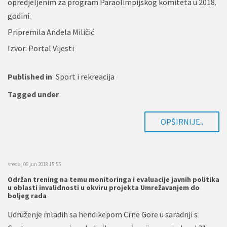
opredjeljenim za program Paraolimpijskog komiteta u 2018.
godini.
Pripremila Anđela Miličić
Izvor: Portal Vijesti
Published in
Sport i rekreacija
Tagged under
OPŠIRNIJE..
sreda, 06 jun 2018 15:55
Održan trening na temu monitoringa i evaluacije javnih politika
u oblasti invalidnosti u okviru projekta Umrežavanjem do
boljeg rada
Udruženje mladih sa hendikepom Crne Gore u saradnji s