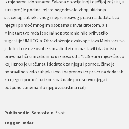
izmjenama i dopunama Zakona o socijalnoj i dječijoj zaštiti, u
junu prošle godine, oštro negodovalo zbog ukidanja
stečenog subjektivnog i neprenosivog prava na dodatak za
njegu i pomoć mnogim osobama s invaliditetom, ali
Ministarstvo rada i socijalnog staranja nije prihvatilo
sugestije UMHCG-a. Obrazloženje ovakvog stava Ministarstva
je bilo da će ove osobe s invaliditetom nastaviti da koriste
pravo na ličnu invalidninu u iznosu od 178,19 eura mjesečno, u
koji iznos je uračunat i dodatak za njegu i pomoć, čime je
nepravilno svelo subjektivno i neprenosivo pravo na dodatak
za njegu i pomoć na iznos naknade po osnovu njega i
potpuno zanemarilo njegovu suštinu i cilj.
Published in
Samostalni život
Tagged under