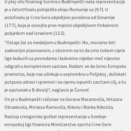
U plej-ofu finalnog turnira u Budimpešti naša reprezentacija
je u četvrtfinalu pobijedila ekipu Rumunije sa (9:7). U
polufinalu je Crna Gora ubjedljivo poražena od Slovenije
(17:7), koja je osvojila prvo mjesto ubjedljivom finbalnom
pobjedom nad Izraelom (12:2).
"Ostaje žal za medaljom u Budimpešti. No, moramo biti
zadovoljni plasmanom, s obzirom na to da smo tokom cijele
lige kuburili sa povredama i bukvalno nijedan meč nijesmo
odigrali u kompletnom sastavu. Nadam se da ćemo Evropsko
prvenstvo, koje nas očekuje u septembru u Poljskoj , dočekati
potpuno zdravi i spremni i na njemu ispuniti zacrtani cilj, a to
je opstanak u B diviziji", naglasio je Čurović.
On je u Budimpešti računao na Gorana Macanovića, Velizara
Obradovića, Mirnesa Ramovića, Nikolu i Marka Nikolića.
Nastup crnogorske golbal reprezentacije u Srednje-
evropskoj ligi finansira Ministarstvo sporta Crne Gore