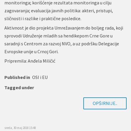
monitoringa; korišćenje rezultata monitoringa u cilju
zagovaranja; evaluacija javnih politika: akteri, pristupi,
sličnosti i razlike i praktične posledice.
Aktivnost je dio projekta Umrežavanjem do boljeg rada, koji
sprovodi Udruženje mladih sa hendikepom Crne Gore u
saradnji s Centrom za razvoj NVO, a uz podršku Delegacije
Evropske unije u Crnoj Gori.
Pripremila: Anđela Miličić
Published in
OSI i EU
Tagged under
OPŠIRNIJE..
sreda, 30 maj 2018 15:48