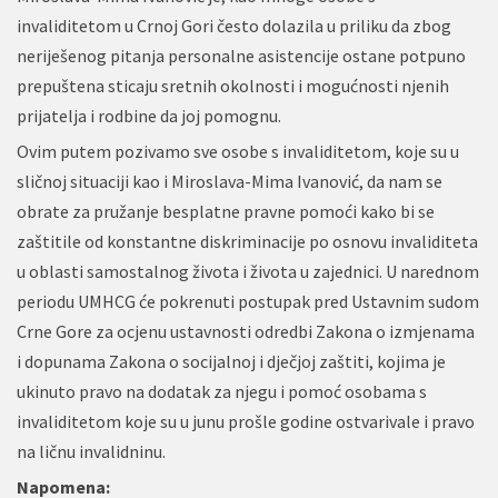
invaliditetom u Crnoj Gori često dolazila u priliku da zbog
neriješenog pitanja personalne asistencije ostane potpuno
prepuštena sticaju sretnih okolnosti i mogućnosti njenih
prijatelja i rodbine da joj pomognu.
Ovim putem pozivamo sve osobe s invaliditetom, koje su u
sličnoj situaciji kao i Miroslava-Mima Ivanović, da nam se
obrate za pružanje besplatne pravne pomoći kako bi se
zaštitile od konstantne diskriminacije po osnovu invaliditeta
u oblasti samostalnog života i života u zajednici. U narednom
periodu UMHCG će pokrenuti postupak pred Ustavnim sudom
Crne Gore za ocjenu ustavnosti odredbi Zakona o izmjenama
i dopunama Zakona o socijalnoj i dječjoj zaštiti, kojima je
ukinuto pravo na dodatak za njegu i pomoć osobama s
invaliditetom koje su u junu prošle godine ostvarivale i pravo
na ličnu invalidninu.
Napomena: