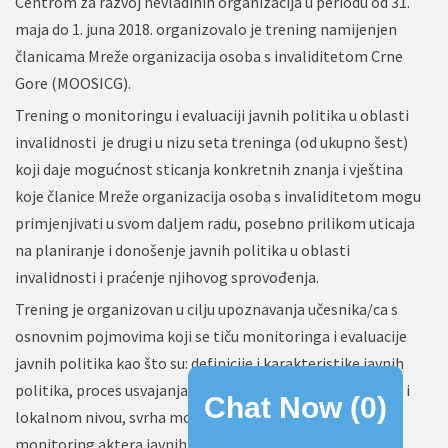
Centrom za razvoj nevladinih organizacija u periodu od 31.
maja do 1. juna 2018. organizovalo je trening namijenjen
članicama Mreže organizacija osoba s invaliditetom Crne
Gore (MOOSICG).
Trening o monitoringu i evaluaciji javnih politika u oblasti
invalidnosti je drugi u nizu seta treninga (od ukupno šest)
koji daje mogućnost sticanja konkretnih znanja i vještina
koje članice Mreže organizacija osoba s invaliditetom mogu
primjenjivati u svom daljem radu, posebno prilikom uticaja
na planiranje i donošenje javnih politika u oblasti
invalidnosti i praćenje njihovog sprovođenja.
Trening je organizovan u cilju upoznavanja učesnika/ca s
osnovnim pojmovima koji se tiču monitoringa i evaluacije
javnih politika kao što su: definicije i karakteristike javnih
politika, proces usvajanja javnih politika na nacionalnom i
Chat Now (
0
)
lokalnom nivou, svrha monitoringa javnih politika,
monitoring aktera javnih politika, vrste monitoringa i