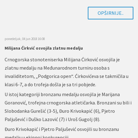
OPŠIRNIJE..
ponedeljak, 04 jun 2018 16:08
Milijana Ćirkvić osvojila zlatnu medalju
Crnogorska stonoteniserka Milijana Ćirković osvojila je
zlatnu medalju na Međunarodnom turniru osoba s
invaliditetom, „Podgorica open“. Ćirkovićeva se takmičila u
klasi 6-7, a do trofeja došla je sa tri pobjede.
U istoj kategoriji bronzanu medalju osvojila je Marijana
Goranović, trofejna crnogorska atletičarka. Bronzani su bili i
Slobodanka Gurešić (3-5), Đuro Krivokapić (6), Pjetro
Paljušević i Duško Lazović (7) i Uroš Gugolj (8).
Đuro Krivokapić i Pjetro Paljušević osvojili su bronzanu
medalju u ekipnoj konkurenciji.