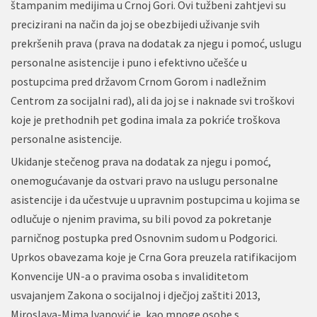
štampanim medijima u Crnoj Gori. Ovi tužbeni zahtjevi su
precizirani na način da joj se obezbijedi uživanje svih
prekršenih prava (prava na dodatak za njegu i pomoć, uslugu
personalne asistencije i puno i efektivno učešće u
postupcima pred državom Crnom Gorom i nadležnim
Centrom za socijalni rad), ali da joj se i naknade svi troškovi
koje je prethodnih pet godina imala za pokriće troškova
personalne asistencije.
Ukidanje stečenog prava na dodatak za njegu i pomoć,
onemogućavanje da ostvari pravo na uslugu personalne
asistencije i da učestvuje u upravnim postupcima u kojima se
odlučuje o njenim pravima, su bili povod za pokretanje
parničnog postupka pred Osnovnim sudom u Podgorici.
Uprkos obavezama koje je Crna Gora preuzela ratifikacijom
Konvencije UN-a o pravima osoba s invaliditetom
usvajanjem Zakona o socijalnoj i dječjoj zaštiti 2013,
Miroslava-Mima Ivanović je, kao mnoge osobe s