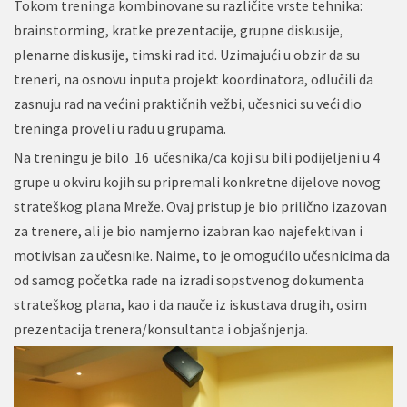
Tokom treninga kombinovane su različite vrste tehnika:
brainstorming, kratke prezentacije, grupne diskusije,
plenarne diskusije, timski rad itd. Uzimajući u obzir da su
treneri, na osnovu inputa projekt koordinatora, odlučili da
zasnuju rad na većini praktičnih vežbi, učesnici su veći dio
treninga proveli u radu u grupama.
Na treningu je bilo 16 učesnika/ca koji su bili podijeljeni u 4
grupe u okviru kojih su pripremali konkretne dijelove novog
strateškog plana Mreže. Ovaj pristup je bio prilično izazovan
za trenere, ali je bio namjerno izabran kao najefektivan i
motivisan za učesnike. Naime, to je omogućilo učesnicima da
od samog početka rade na izradi sopstvenog dokumenta
strateškog plana, kao i da nauče iz iskustava drugih, osim
prezentacija trenera/konsultanta i objašnjenja.