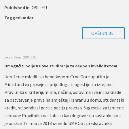
Published in
OSI i EU
Tagged under
OPŠIRNIJE..
petak, 25 maj 2018 15:51
Omogućiti bolje uslove studiranja za osobe s invaliditetom
Udruženje mladih sa hendikepom Crne Gore uputilo je
Ministarstvu prosvjete prijedloge i sugestije za izmjenu
Pravilnika o kriterijumima, načinu, uslovima i visini naknade
za ostvarvanje prava na smještaj i ishranu u domu, studentski
kredit, stipendiju i participaciju prevoza. Sugestije za izmjene
i dopune Pravilnika nastale su kao dogovor na sastanku koji
je održan 19. marta 2018 između UMHCG i predstavnika