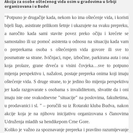
Akcija za osobe oštećenog vida osim u gradovima u Srbiji
organizovana i u Budvi
"Potpuno je drugačije kada, nekom ko ima oštećenje vida, i koristi
bijeli štap, asistirate prilikom šetnje i ukazujete na svaku prepreku,
a naročito kada sami stavite povez preko očiju i krećete se
samostalno ili uz pomoć asistenta u odnosu na situaciju kada vam
o preprekama osoba s oštećenjem vida govore ili sve to
posmatrate sa strane. Ivičnjaci, rupe, izbočine, parkirana auta i ona
koja prolaze, grane drveća u visini čovjeka…sve to potpuno
mijenja perspektivu i, nažalost, postaje prepreka onima koji imaju
oštećenje vida. S druge strane, to je jedino što mijenja perspektivu
jer kada razgovarate s osobama s invaliditetom, shvatite da i oni
imaju iste one svakodnevne "situacije" na poslovima, fakultetima,
u prodavanici i sl. " – poručili su iz Rotarakt kluba Budva, nakon
akcije koja je na njihovu inicijativu organizovana s članovima
Udruženja mladih sa hendikepom Crne Gore.
Koliko je važno za spoznavanje prepreka i pravilno razumijevanje