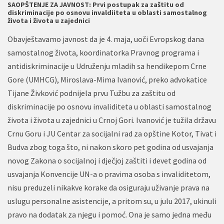
SAOPŠTENJE ZA JAVNOST: Prvi postupak za zaštitu od
diskriminacije po osnovu invaldiiteta u oblasti samostalnog
života i života u zajednici
Obavještavamo javnost da je 4. maja, uoči Evropskog dana
samostalnog života, koordinatorka Pravnog programa i
antidiskriminacije u Udruženju mladih sa hendikepom Crne
Gore (UMHCG), Miroslava-Mima Ivanović, preko advokatice
Tijane Živković podnijela prvu Tužbu za zaštitu od
diskriminacije po osnovu invaliditeta u oblasti samostalnog
života i života u zajednici u Crnoj Gori. Ivanović je tužila državu
Crnu Goru i JU Centar za socijalni rad za opštine Kotor, Tivat i
Budva zbog toga što, ni nakon skoro pet godina od usvajanja
novog Zakona o socijalnoj i dječjoj zaštiti i devet godina od
usvajanja Konvencije UN-a o pravima osoba s invaliditetom,
nisu preduzeli nikakve korake da osiguraju uživanje prava na
uslugu personalne asistencije, a pritom su, u julu 2017, ukinuli
pravo na dodatak za njegu i pomoć. Ona je samo jedna među