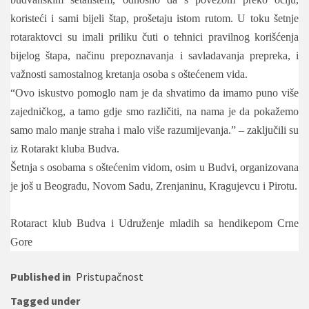
koristeći i sami bijeli štap, prošetaju istom rutom. U toku šetnje
rotaraktovci su imali priliku čuti o tehnici pravilnog korišćenja
bijelog štapa, načinu prepoznavanja i savladavanja prepreka, i
važnosti samostalnog kretanja osoba s oštećenem vida.
“Ovo iskustvo pomoglo nam je da shvatimo da imamo puno više
zajedničkog, a tamo gdje smo različiti, na nama je da pokažemo
samo malo manje straha i malo više razumijevanja.” – zaključili su
iz Rotarakt kluba Budva.
Šetnja s osobama s oštećenim vidom, osim u Budvi, organizovana
je još u Beogradu, Novom Sadu, Zrenjaninu, Kragujevcu i Pirotu.
Rotaract klub Budva i Udruženje mladih sa hendikepom Crne
Gore
Published in
Pristupačnost
Tagged under