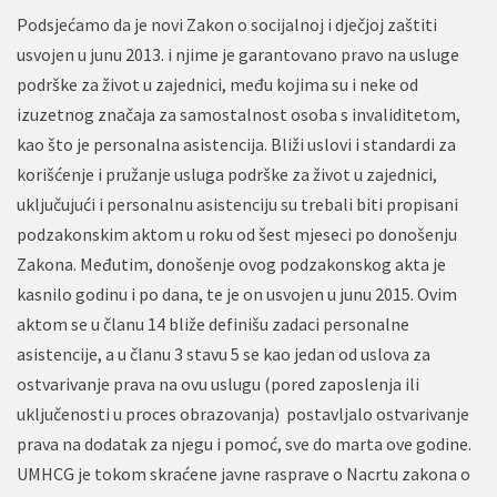
Podsjećamo da je novi Zakon o socijalnoj i dječjoj zaštiti
usvojen u junu 2013. i njime je garantovano pravo na usluge
podrške za život u zajednici, među kojima su i neke od
izuzetnog značaja za samostalnost osoba s invaliditetom,
kao što je personalna asistencija. Bliži uslovi i standardi za
korišćenje i pružanje usluga podrške za život u zajednici,
uključujući i personalnu asistenciju su trebali biti propisani
podzakonskim aktom u roku od šest mjeseci po donošenju
Zakona. Međutim, donošenje ovog podzakonskog akta je
kasnilo godinu i po dana, te je on usvojen u junu 2015. Ovim
aktom se u članu 14 bliže definišu zadaci personalne
asistencije, a u članu 3 stavu 5 se kao jedan od uslova za
ostvarivanje prava na ovu uslugu (pored zaposlenja ili
uključenosti u proces obrazovanja) postavljalo ostvarivanje
prava na dodatak za njegu i pomoć, sve do marta ove godine.
UMHCG je tokom skraćene javne rasprave o Nacrtu zakona o