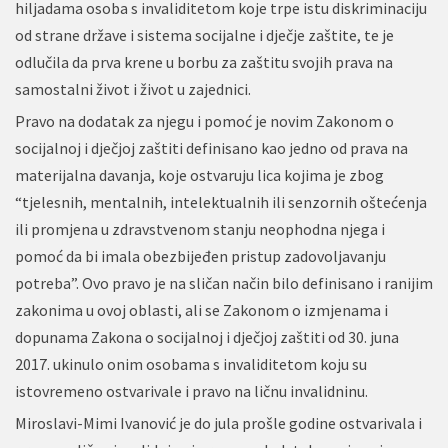
hiljadama osoba s invaliditetom koje trpe istu diskriminaciju
od strane države i sistema socijalne i dječje zaštite, te je
odlučila da prva krene u borbu za zaštitu svojih prava na
samostalni život i život u zajednici.
Pravo na dodatak za njegu i pomoć je novim Zakonom o
socijalnoj i dječjoj zaštiti definisano kao jedno od prava na
materijalna davanja, koje ostvaruju lica kojima je zbog
“tjelesnih, mentalnih, intelektualnih ili senzornih oštećenja
ili promjena u zdravstvenom stanju neophodna njega i
pomoć da bi imala obezbijeđen pristup zadovoljavanju
potreba”. Ovo pravo je na sličan način bilo definisano i ranijim
zakonima u ovoj oblasti, ali se Zakonom o izmjenama i
dopunama Zakona o socijalnoj i dječjoj zaštiti od 30. juna
2017. ukinulo onim osobama s invaliditetom koju su
istovremeno ostvarivale i pravo na ličnu invalidninu.
Miroslavi-Mimi Ivanović je do jula prošle godine ostvarivala i