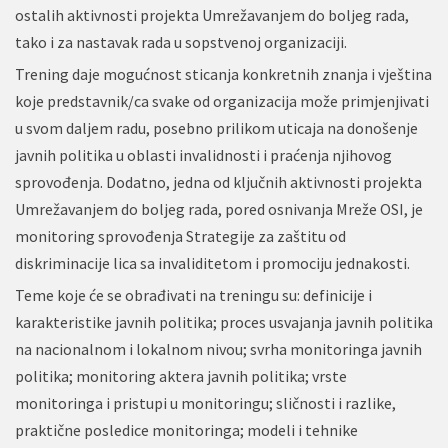
ostalih aktivnosti projekta Umrežavanjem do boljeg rada,
tako i za nastavak rada u sopstvenoj organizaciji.
Trening daje mogućnost sticanja konkretnih znanja i vještina
koje predstavnik/ca svake od organizacija može primjenjivati
u svom daljem radu, posebno prilikom uticaja na donošenje
javnih politika u oblasti invalidnosti i praćenja njihovog
sprovođenja. Dodatno, jedna od ključnih aktivnosti projekta
Umrežavanjem do boljeg rada, pored osnivanja Mreže OSI, je
monitoring sprovođenja Strategije za zaštitu od
diskriminacije lica sa invaliditetom i promociju jednakosti.
Teme koje će se obrađivati na treningu su: definicije i
karakteristike javnih politika; proces usvajanja javnih politika
na nacionalnom i lokalnom nivou; svrha monitoringa javnih
politika; monitoring aktera javnih politika; vrste
monitoringa i pristupi u monitoringu; sličnosti i razlike,
praktične posledice monitoringa; modeli i tehnike