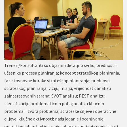
Treneri/konsultanti su objasnili detaljno svrhu, prednosti i
učesnike procesa planiranja; koncept strateškog planiranja,
faze i osnovne korake strateškog planiranja; prednosti
strateškog planiranja; viziju, misiju, vrijednosti; analizu
zainteresovanih strana; SVOT analizu; PEST analizu;
identifikaciju problematičnih polja; analizu ključnih
problema i izvora problema; strateške ciljeve i operativne
ciljeve; ključne aktivnosti; nadgledanje i ocenjivanje;
operativni plan; budžetiranje; plan prikupljanja sredstava; i