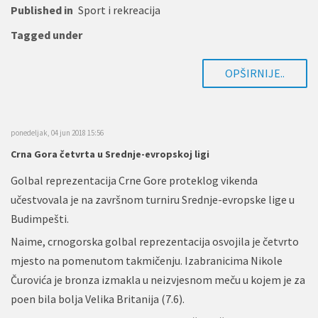
Published in
Sport i rekreacija
Tagged under
OPŠIRNIJE..
ponedeljak, 04 jun 2018 15:56
Crna Gora četvrta u Srednje-evropskoj ligi
Golbal reprezentacija Crne Gore proteklog vikenda
učestvovala je na završnom turniru Srednje-evropske lige u
Budimpešti.
Naime, crnogorska golbal reprezentacija osvojila je četvrto
mjesto na pomenutom takmičenju. Izabranicima Nikole
Čurovića je bronza izmakla u neizvjesnom meču u kojem je za
poen bila bolja Velika Britanija (7.6).