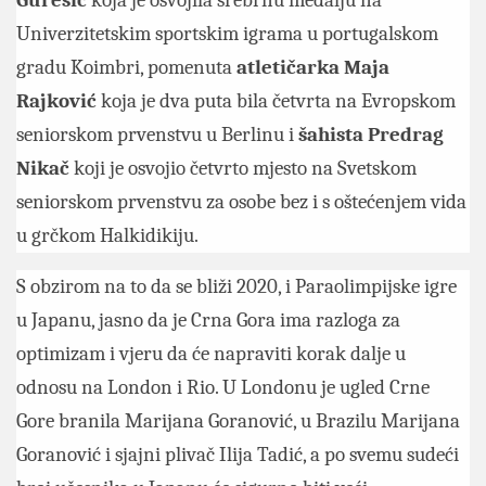
Gurešić
koja je osvojila srebrnu medalju na
Univerzitetskim sportskim igrama u portugalskom
gradu Koimbri, pomenuta
atletičarka Maja
Rajković
koja je dva puta bila četvrta na Evropskom
seniorskom prvenstvu u Berlinu i
šahista Predrag
Nikač
koji je osvojio četvrto mjesto na Svetskom
seniorskom prvenstvu za osobe bez i s oštećenjem vida
u grčkom Halkidikiju.
S obzirom na to da se bliži 2020, i Paraolimpijske igre
u Japanu, jasno da je Crna Gora ima razloga za
optimizam i vjeru da će napraviti korak dalje u
odnosu na London i Rio. U Londonu je ugled Crne
Gore branila Marijana Goranović, u Brazilu Marijana
Goranović i sjajni plivač Ilija Tadić, a po svemu sudeći