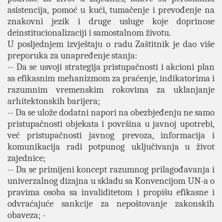
asistencija, pomoć u kući, tumačenje i prevođenje na
znakovni jezik i druge usluge koje doprinose
deinstitucionalizaciji i samostalnom životu.
U posljednjem izvještaju o radu Zaštitnik je dao više
preporuka za unapređenje stanja:
-- Da se usvoji strategija pristupačnosti i akcioni plan
sa efikasnim mehanizmom za praćenje, indikatorima i
razumnim vremenskim rokovima za uklanjanje
arhitektonskih barijera;
-- Da se ulože dodatni napori na obezbjeđenju ne samo
pristupačnosti objekata i površina u javnoj upotrebi,
već pristupačnosti javnog prevoza, informacija i
komunikacija radi potpunog uključivanja u život
zajednice;
-- Da se primijeni koncept razumnog prilagođavanja i
univerzalnog dizajna u skladu sa Konvencijom UN-a o
pravima osoba sa invaliditetom i propišu efikasne i
odvraćajuće sankcije za nepoštovanje zakonskih
obaveza; -