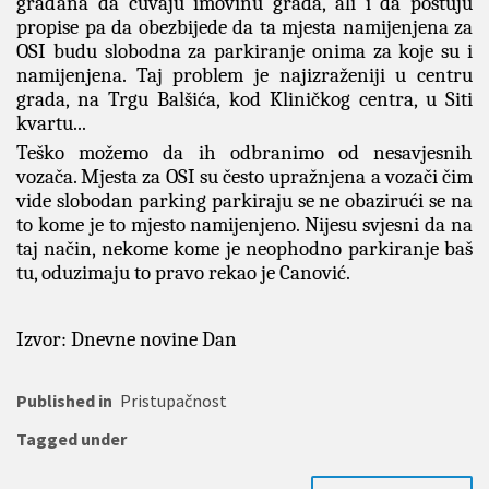
građana da čuvaju imovinu grada, ali i da poštuju
propise pa da obezbijede da ta mjesta namijenjena za
OSI budu slobodna za parkiranje onima za koje su i
namijenjena. Taj problem je najizraženiji u centru
grada, na Trgu Balšića, kod Kliničkog centra, u Siti
kvartu...
Teško možemo da ih odbranimo od nesavjesnih
vozača. Mjesta za OSI su često upražnjena a vozači čim
vide slobodan parking parkiraju se ne obazirući se na
to kome je to mjesto namijenjeno. Nijesu svjesni da na
taj način, nekome kome je neophodno parkiranje baš
tu, oduzimaju to pravo rekao je Canović.
Izvor: Dnevne novine Dan
Published in
Pristupačnost
Tagged under