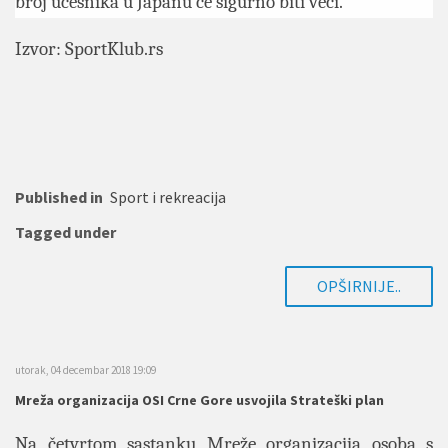
broj učesnika u Japanu će sigurno biti veći.
Izvor: SportKlub.rs
Published in
Sport i rekreacija
Tagged under
OPŠIRNIJE..
utorak, 04 decembar 2018 19:09
Mreža organizacija OSI Crne Gore usvojila Strateški plan
Na četvrtom sastanku Mreže organizacija osoba s