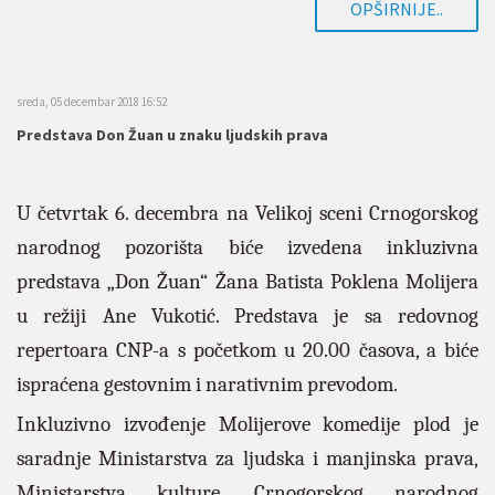
OPŠIRNIJE..
sreda, 05 decembar 2018 16:52
Predstava Don Žuan u znaku ljudskih prava
U četvrtak 6. decembra na Velikoj sceni Crnogorskog
narodnog pozorišta biće izvedena inkluzivna
predstava „Don Žuan“ Žana Batista Poklena Molijera
u režiji Ane Vukotić. Predstava je sa redovnog
repertoara CNP-a s početkom u 20.00 časova, a biće
ispraćena gestovnim i narativnim prevodom.
Inkluzivno izvođenje Molijerove komedije plod je
saradnje Ministarstva za ljudska i manjinska prava,
Ministarstva kulture, Crnogorskog narodnog