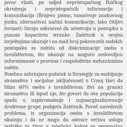
javne vlasti, pa usljed nepristupačnog fizičkog
okruženja i nepristupačnih informacija i
komunikacija (Brajevo pismo, tumačenje znakovnog
jezika, alternativni načini komunikacije, lako čitljivi
formati) bivaju uskraćeni da učestvuju u postupku u
punom kapacitetu stranke. Zaštitnik u svojim
izvještajima ukazuje i na mali broj pokrenutih sudskih
postupaka za zaštitu od diskriminacije osoba s
invaliditetom, što ukazuje na moguću nedovoljnu
informisanost o pravima i raspoloživim mehanizmina
zaštite.
Posebno zabrinjava podatak iz Strategije za suzbijanje
siromaštva i socijalne isključenosti u Crnoj Gori da
blizu 60% osoba s invaliditetom živi na granici
siromaštva ili ispod nje, što govori da ova populacija
spada u najsiromašnije i najmarginalizovanije
društvene grupe, podsjeća Zaštitnik. Pored navedenih
problema, iz organizacija osoba s invaliditetom
ukazuju i da ne mogu da ostvare većinu usluga
podrške za život u zajednici, kakve su personalna