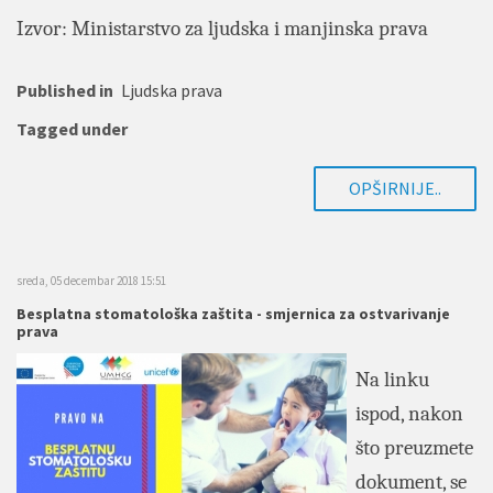
Izvor: Ministarstvo za ljudska i manjinska prava
Published in
Ljudska prava
Tagged under
OPŠIRNIJE..
sreda, 05 decembar 2018 15:51
Besplatna stomatološka zaštita - smjernica za ostvarivanje
prava
Na linku
ispod, nakon
što preuzmete
dokument, se