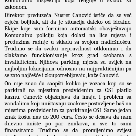
Komunalnu inspekciju koja reaguje u skladu sa
zakonom.
Direktor preduzeća Nusret Canović ističe da se već
osjeća boljitak, ali da je situacija daleko od idealne.
Ekipe koje sam formirao automatski obavještavaju
Komunalnu policiju koja dolazi na lice mjesta i
preduzima radnje u skladu sa svojom nadležnošću.
Trudimo se da svaku nepravilnost otklonimo i da
olakšamo funckionisanje kroz grad osobama s
invaliditetom. Njihova parking mjesta su uvijek na
najboljim lokacijama, odnosno na najpraktičnijim pa
se zato najčešće i zloupotrebljavaju, kaže Canović.
On nije znao da saopšti koliko je vozača koji su se
parkirali na mjestima predviđenim za OSI platilo
kaznu. Canović objašnjava da imaju i problem sa
vandalima koji uništavaju znakove postavljene baš na
mjestima predviđenim za parkiranje OSI. Samo jedan
znak košta nas do 200 eura. Često se dešava da nam
dnevno unište po par znakova, a sve to sami
finansiramo. Trudimo se da promijenimo svijest