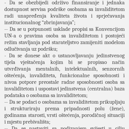
- Da se obezbijedi održivo finansiranje i jednaka
dostupnost servisa podrške osobama sa invaliditetom
radi unapređenja kvaliteta života i sprječavanja
institucionalnog “zbrinjavanja”;
-- Da se u potpunosti usklade propisi sa Konvencijom
UN-a o pravima osoba sa invaliditetom i postojeći
režim stavljanja pod starateljstvo zamijeniti modelom
odlučivanja uz podršku;
- Da se donese akt o ustanovljavanju jedinstvenog
tijela vještačenja kojim bi se propisao način
utvrđivanja mentalnih, intelektualnih, senzornih
oštećenja, invaliditeta, funkcionalne sposobnosti i
nivoa potpore preostale radne sposobnosti osoba sa
invaliditetom i uspostavi jedinstvena (centralna) baza
podataka o osobama sa invaliditetom;
-- Da se podaci o osobama sa invaliditetom prikupljaju
i strukturiraju prema pripadnosti polu (žene),
godinama starosti, vrsti oštećenja, porodičnoj situaciji
i mjestu prebivališta;
-- Da se nastaviti sa podizanjem svijesti u cilju