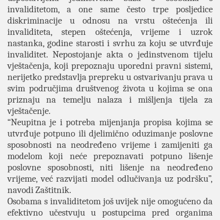
invaliditetom, a one same često trpe posljedice
diskriminacije u odnosu na vrstu oštećenja ili
invaliditeta, stepen oštećenja, vrijeme i uzrok
nastanka, godine starosti i svrhu za koju se utvrđuje
invaliditet. Nepostojanje akta o jedinstvenom tijelu
vještačenja, koji prepoznaju uporedni pravni sistemi,
nerijetko predstavlja prepreku u ostvarivanju prava u
svim područjima društvenog života u kojima se ona
priznaju na temelju nalaza i mišljenja tijela za
vještačenje.
“Neupitna je i potreba mijenjanja propisa kojima se
utvrđuje potpuno ili djelimično oduzimanje poslovne
sposobnosti na neodređeno vrijeme i zamijeniti ga
modelom koji neće prepoznavati potpuno lišenje
poslovne sposobnosti, niti lišenje na neodređeno
vrijeme, već razvijati model odlučivanja uz podršku”,
navodi Zaštitnik.
Osobama s invaliditetom još uvijek nije omogućeno da
efektivno učestvuju u postupcima pred organima