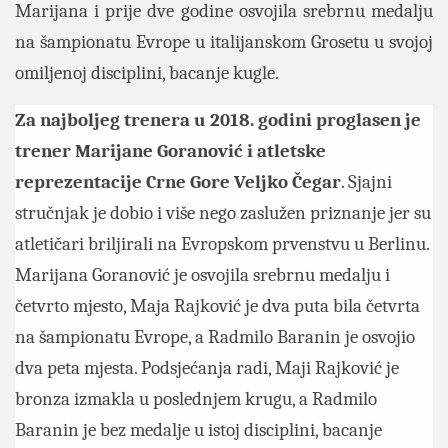
Marijana i prije dve godine osvojila srebrnu medalju
na šampionatu Evrope u italijanskom Grosetu u svojoj
omiljenoj disciplini, bacanje kugle.
Za najboljeg trenera u 2018. godini proglasen je
trener Marijane Goranović i atletske
reprezentacije Crne Gore Veljko Čegar
. Sjajni
stručnjak je dobio i više nego zaslužen priznanje jer su
atletičari briljirali na Evropskom prvenstvu u Berlinu.
Marijana Goranović je osvojila srebrnu medalju i
četvrto mjesto, Maja Rajković je dva puta bila četvrta
na šampionatu Evrope, a Radmilo Baranin je osvojio
dva peta mjesta. Podsjećanja radi, Maji Rajković je
bronza izmakla u poslednjem krugu, a Radmilo
Baranin je bez medalje u istoj disciplini, bacanje