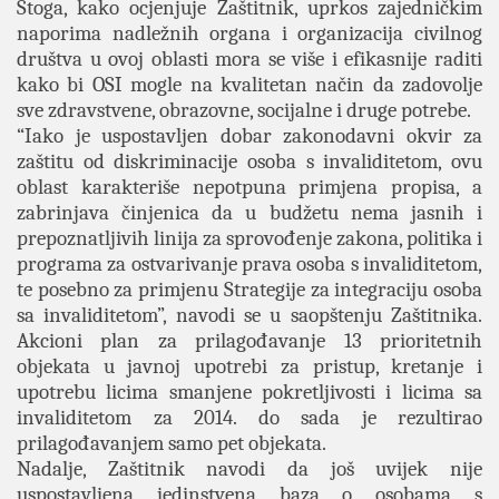
Stoga, kako ocjenjuje Zaštitnik, uprkos zajedničkim
naporima nadležnih organa i organizacija civilnog
društva u ovoj oblasti mora se više i efikasnije raditi
kako bi OSI mogle na kvalitetan način da zadovolje
sve zdravstvene, obrazovne, socijalne i druge potrebe.
“Iako je uspostavljen dobar zakonodavni okvir za
zaštitu od diskriminacije osoba s invaliditetom, ovu
oblast karakteriše nepotpuna primjena propisa, a
zabrinjava činjenica da u budžetu nema jasnih i
prepoznatljivih linija za sprovođenje zakona, politika i
programa za ostvarivanje prava osoba s invaliditetom,
te posebno za primjenu Strategije za integraciju osoba
sa invaliditetom”, navodi se u saopštenju Zaštitnika.
Akcioni plan za prilagođavanje 13 prioritetnih
objekata u javnoj upotrebi za pristup, kretanje i
upotrebu licima smanjene pokretljivosti i licima sa
invaliditetom za 2014. do sada je rezultirao
prilagođavanjem samo pet objekata.
Nadalje, Zaštitnik navodi da još uvijek nije
uspostavljena jedinstvena baza o osobama s