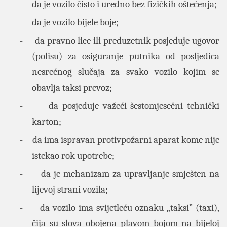
-
da je vozilo čisto i uredno bez fizičkih oštećenja;
-
da je vozilo bijele boje;
-
da pravno lice ili preduzetnik posjeduje ugovor
(polisu) za osiguranje putnika od posljedica
nesrećnog slučaja za svako vozilo kojim se
obavlja taksi prevoz;
-
da posjeduje važeći šestomjesečni tehnički
karton;
-
da ima ispravan protivpožarni aparat kome nije
istekao rok upotrebe;
-
da je mehanizam za upravljanje smješten na
lijevoj strani vozila;
-
da vozilo ima svijetleću oznaku „taksi” (taxi),
čija su slova obojena plavom bojom na bijeloj