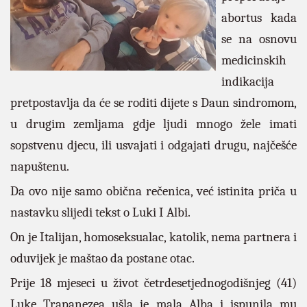
abortus kada
se na osnovu
medicinskih
indikacija
pretpostavlja da će se roditi dijete s Daun sindromom,
u drugim zemljama gdje ljudi mnogo žele imati
sopstvenu djecu, ili usvajati i odgajati drugu, najčešće
napuštenu.
Da ovo nije samo obična rečenica, već istinita priča u
nastavku slijedi tekst o Luki I Albi.
On je Italijan, homoseksualac, katolik, nema partnera i
oduvijek je maštao da postane otac.
Prije 18 mjeseci u život četrdesetjednogodišnjeg (41)
Luke Trapanezea ušla je mala Alba i ispunila mu