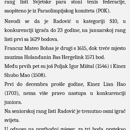
rang listi Svjetske para stoni tenis federacije,
saopšteno je iz Paraolimpijskog komiteta (POK).
Navodi se da je Radović u kategoriji S10, u
konkurenciji igrača do 23 godine, na januarskoj rang
listi prvi sa 1629 bodova.
Francuz Mateo Bohas je drugi s 1615, dok treće mjesto
zauzima Holanđanin Bas Hergelink 1571 bod.
Među prvih pet su još Poljak Igor Mištal (1546) i Kinez
Shubo Mao (1508).
Prvi do decembra prošle godine, Kinez Lian Hao
(1703), nema više pravo nastupa u konkurenciji
juniora.
Na seniorskoj rang listi Radović je trenutno osmi igrač
svijeta.
U odnosu na prethodni mjesec, za tri boda, pretekao