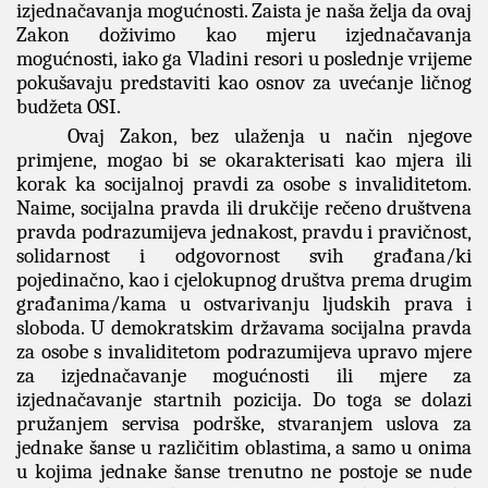
izjednačavanja mogućnosti. Zaista je naša želja da ovaj
Zakon doživimo kao mjeru izjednačavanja
mogućnosti, iako ga Vladini resori u poslednje vrijeme
pokušavaju predstaviti kao osnov za uvećanje ličnog
budžeta OSI.
Ovaj Zakon, bez ulaženja u način njegove
primjene, mogao bi se okarakterisati kao mjera ili
korak ka socijalnoj pravdi za osobe s invaliditetom.
Naime, socijalna pravda ili drukčije rečeno društvena
pravda podrazumijeva jednakost, pravdu i pravičnost,
solidarnost i odgovornost svih građana/ki
pojedinačno, kao i cjelokupnog društva prema drugim
građanima/kama u ostvarivanju ljudskih prava i
sloboda. U demokratskim državama socijalna pravda
za osobe s invaliditetom podrazumijeva upravo mjere
za izjednačavanje mogućnosti ili mjere za
izjednačavanje startnih pozicija. Do toga se dolazi
pružanjem servisa podrške, stvaranjem uslova za
jednake šanse u različitim oblastima, a samo u onima
u kojima jednake šanse trenutno ne postoje se nude