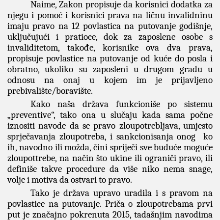
Naime, Zakon propisuje da korisnici dodatka za
njegu i pomoć i korisnici prava na ličnu invalidninu
imaju pravo na 12 povlastica na putovanje godišnje,
uključujući i pratioce, dok za zaposlene osobe s
invaliditetom, takođe, korisnike ova dva prava,
propisuje povlastice na putovanje od kuće do posla i
obratno, ukoliko su zaposleni u drugom gradu u
odnosu na onaj u kojem im je prijavljeno
prebivalište/boravište.
Kako naša država funkcioniše po sistemu
„preventive“, tako ona u slučaju kada sama počne
iznositi navode da se pravo zloupotrebljava, umjesto
sprječavanja zloupotreba, i sankcionisanja onog ko
ih, navodno ili možda, čini spriječi sve buduće moguće
zloupottrebe, na način što ukine ili ograniči pravo, ili
definiše takve procedure da više niko nema snage,
volje i motiva da ostvari to pravo.
Tako je država upravo uradila i s pravom na
povlastice na putovanje. Priča o zloupotrebama prvi
put je značajno pokrenuta 2015, tadašnjim navodima