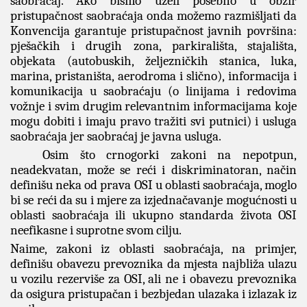
saobraćaj. Ako bismo uzeli posebno u obzir
pristupačnost saobraćaja onda možemo razmišljati da
Konvencija garantuje pristupačnost javnih površina:
pješačkih i drugih zona, parkirališta, stajališta,
objekata (autobuskih, željezničkih stanica, luka,
marina, pristaništa, aerodroma i slično), informacija i
komunikacija u saobraćaju (o linijama i redovima
vožnje i svim drugim relevantnim informacijama koje
mogu dobiti i imaju pravo tražiti svi putnici) i usluga
saobraćaja jer saobraćaj je javna usluga.
Osim što crnogorki zakoni na nepotpun,
neadekvatan, može se reći i diskriminatoran, način
definišu neka od prava OSI u oblasti saobraćaja, moglo
bi se reći da su i mjere za izjednačavanje mogućnosti u
oblasti saobraćaja ili ukupno standarda života OSI
neefikasne i suprotne svom cilju.
Naime, zakoni iz oblasti saobraćaja, na primjer,
definišu obavezu prevoznika da mjesta najbliža ulazu
u vozilu rezerviše za OSI, ali ne i obavezu prevoznika
da osigura pristupačan i bezbjedan ulazaka i izlazak iz