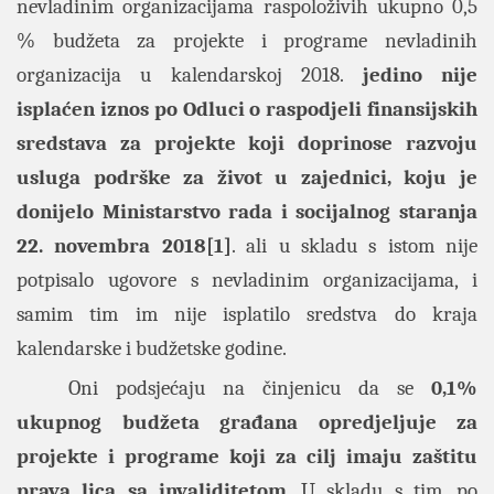
nevladinim organizacijama raspoloživih ukupno 0,5
% budžeta za projekte i programe nevladinih
organizacija u kalendarskoj 2018.
jedino nije
isplaćen iznos po Odluci o raspodjeli finansijskih
sredstava za projekte koji doprinose razvoju
usluga podrške za život u zajednici, koju je
donijelo Ministarstvo rada i socijalnog staranja
22. novembra 2018
[1]
. ali u skladu s istom nije
potpisalo ugovore s nevladinim organizacijama, i
samim tim im nije isplatilo sredstva do kraja
kalendarske i budžetske godine.
Oni podsjećaju na činjenicu da se
0,1%
ukupnog budžeta građana opredjeljuje za
projekte i programe koji za cilj imaju zaštitu
prava lica sa invaliditetom
. U skladu s tim, po