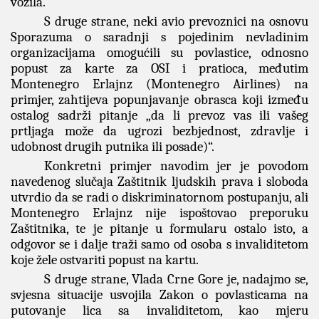
vozila.
S druge strane, neki avio prevoznici na osnovu
Sporazuma o saradnji s pojedinim nevladinim
organizacijama omogućili su povlastice, odnosno
popust za karte za OSI i pratioca, međutim
Montenegro Erlajnz (Montenegro Airlines) na
primjer, zahtijeva popunjavanje obrasca koji između
ostalog sadrži pitanje „da li prevoz vas ili vašeg
prtljaga može da ugrozi bezbjednost, zdravlje i
udobnost drugih putnika ili posade)“.
Konkretni primjer navodim jer je povodom
navedenog slučaja Zaštitnik ljudskih prava i sloboda
utvrdio da se radi o diskriminatornom postupanju, ali
Montenegro Erlajnz nije ispoštovao preporuku
Zaštitnika, te je pitanje u formularu ostalo isto, a
odgovor se i dalje traži samo od osoba s invaliditetom
koje žele ostvariti popust na kartu.
S druge strane, Vlada Crne Gore je, nadajmo se,
svjesna situacije usvojila Zakon o povlasticama na
putovanje lica sa invaliditetom, kao mjeru