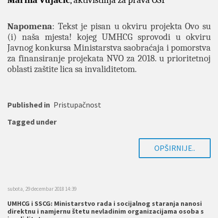
Marina Vujačić
, aktivistinja za prava OSI
Napomena
: Tekst je pisan u okviru projekta Ovo su
(i) naša mjesta! kojeg UMHCG sprovodi u okviru
Javnog konkursa Ministarstva saobraćaja i pomorstva
za finansiranje projekata NVO za 2018. u prioritetnoj
oblasti zaštite lica sa invaliditetom.
Published in
Pristupačnost
Tagged under
OPŠIRNIJE..
subota, 29 decembar 2018 14:39
UMHCG i SSCG: Ministarstvo rada i socijalnog staranja nanosi
direktnu i namjernu štetu nevladinim organizacijama osoba s