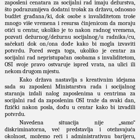
zaposleni cenatara za socijalni rad imaju dežurstva,
što podrazumijeva dodatni trošak za državu, odnosno
budžet građana/ki, dok osobe s invaliditetom troše
mnogo više vremena i resursa činjenicom da moraju
otići u centar, ukoliko je to nakon radnog vremena,
pozvati dežurnog/dežurnu socijalnog/u radnika/cu,
sačekati dok on/ona dođe kako bi mogla izvaviti
potvrdu. Pored svega toga, ukoliko je centar za
socijalni rad nepristupačan osobama s invaliditetom,
OSI svoje pravo ostvaruje ispred vrata, na ulici ili
nekom drugom mjestu.
Kako država nastavlja s kreativnim idejama
sada su zaposleni Ministarstva rada i socijalnog
staranja izdali nalog zaposlenima u centrima za
socijalni rad da zaposlenim OSI traže da svaki dan,
fizički nakon posla, dođu u centar kako bi izvadili
potvrdu.
Navedena situacija nije „samo“
diskriminatorna, već predstavlja i otežavajuća
okolnost, možemo reći i administrativnu barijeru,