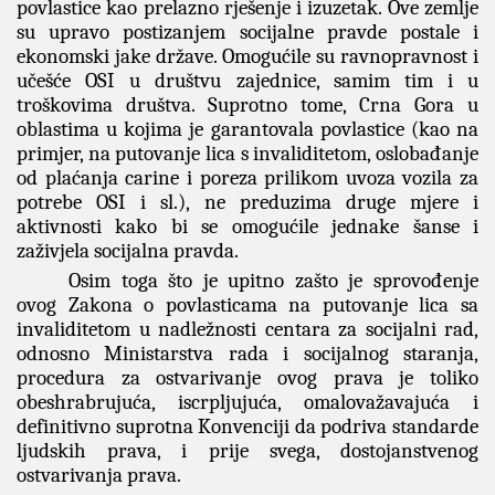
povlastice kao prelazno rješenje i izuzetak. Ove zemlje
su upravo postizanjem socijalne pravde postale i
ekonomski jake države. Omogućile su ravnopravnost i
učešće OSI u društvu zajednice, samim tim i u
troškovima društva. Suprotno tome, Crna Gora u
oblastima u kojima je garantovala povlastice (kao na
primjer, na putovanje lica s invaliditetom, oslobađanje
od plaćanja carine i poreza prilikom uvoza vozila za
potrebe OSI i sl.), ne preduzima druge mjere i
aktivnosti kako bi se omogućile jednake šanse i
zaživjela socijalna pravda.
Osim toga što je upitno zašto je sprovođenje
ovog Zakona o povlasticama na putovanje lica sa
invaliditetom u nadležnosti centara za socijalni rad,
odnosno Ministarstva rada i socijalnog staranja,
procedura za ostvarivanje ovog prava je toliko
obeshrabrujuća, iscrpljujuća, omalovažavajuća i
definitivno suprotna Konvenciji da podriva standarde
ljudskih prava, i prije svega, dostojanstvenog
ostvarivanja prava.