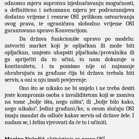
odnosno mjeru suprotnu izjednačavanju mogućnosti,
a definitivno i nehumanu mjeru jer podrazumijeva
dodatno vrijeme i resurse OSI prilikom ostvarivanja
ovog prava, te ograničava slobodno vrijeme OSI
garantovano upravo Konvencijom.
Da država funkcioniše upravo po modelu:
zatvoriti market koji je opljačkan ili može biti
opljačkan, umjesto uhapsiti pljačkaša/provalnika ili
ga spriječiti da to učini, to nam dokazuje u
kontinuitetu, i ta pomisao nije ni najmanje
ohrabrujuća za građane čija bi država trebala biti
servis, a oni u nju imati povjerenje.
Ono što se nikako ne bi smjelo i ne treba desiti
jeste kompromis osoba s invaliditetom koji se zasniva
na tome „bolje išta, nego ništa“, ili „bolje bilo kako,
nego nikako“. Jedini građani/ke, u ovom slučaju OSI
imaju mandat da odluče kakav servis od države žele. I
nadam se, i želim vjerovati da će to i učiniti.