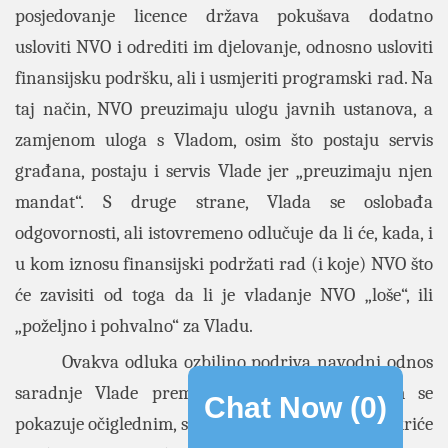
posjedovanje licence država pokušava dodatno
usloviti NVO i odrediti im djelovanje, odnosno usloviti
finansijsku podršku, ali i usmjeriti programski rad. Na
taj način, NVO preuzimaju ulogu javnih ustanova, a
zamjenom uloga s Vladom, osim što postaju servis
građana, postaju i servis Vlade jer „preuzimaju njen
mandat“.
S druge strane, Vlada se oslobađa
odgovornosti, ali istovremeno odlučuje da li će, kada, i
u kom iznosu finansijski podržati rad (i koje) NVO što
će zavisiti od toga da li je vladanje NVO „loše“, ili
„poželjno i pohvalno“ za Vladu.
Ovakva odluka ozbiljno podriva navodni odnos
saradnje Vlade prema NVO, koji, još jednom se
Chat Now (
0
)
pokazuje očiglednim, samo služi kao paravan i pokriće