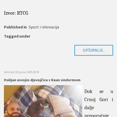
Izvor: RTCG
Published in
Sport i rekreacija
Tagged under
OPŠIRNIJE..
četvrtak, 03 januar 2019 20:59
Italijan usvojio djevojčicu s Daun sindormom
Dok se u
Crnoj Gori i
dalje
preporučuje