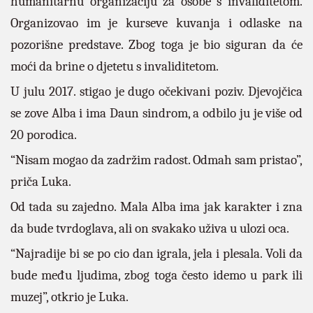
humanitarnu organizaciju za osobe s invaliditetom.
Organizovao im je kurseve kuvanja i odlaske na
pozorišne predstave. Zbog toga je bio siguran da će
moći da brine o djetetu s invaliditetom.
U julu 2017. stigao je dugo očekivani poziv. Djevojčica
se zove Alba i ima Daun sindrom, a odbilo ju je više od
20 porodica.
“Nisam mogao da zadržim radost. Odmah sam pristao”,
priča Luka.
Od tada su zajedno. Mala Alba ima jak karakter i zna
da bude tvrdoglava, ali on svakako uživa u ulozi oca.
“Najradije bi se po cio dan igrala, jela i plesala. Voli da
bude među ljudima, zbog toga često idemo u park ili
muzej”, otkrio je Luka.