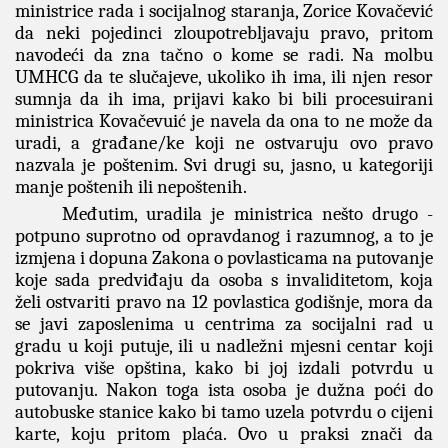
ministrice rada i socijalnog staranja, Zorice Kovačević
da neki pojedinci zloupotrebljavaju pravo, pritom
navodeći da zna tačno o kome se radi. Na molbu
UMHCG da te slučajeve, ukoliko ih ima, ili njen resor
sumnja da ih ima, prijavi kako bi bili procesuirani
ministrica Kovačevuić je navela da ona to ne može da
uradi, a građane/ke koji ne ostvaruju ovo pravo
nazvala je poštenim. Svi drugi su, jasno, u kategoriji
manje poštenih ili nepoštenih.
Međutim, uradila je ministrica nešto drugo -
potpuno suprotno od opravdanog i razumnog, a to je
izmjena i dopuna Zakona o povlasticama na putovanje
koje sada predviđaju da osoba s invaliditetom, koja
želi ostvariti pravo na 12 povlastica godišnje, mora da
se javi zaposlenima u centrima za socijalni rad u
gradu u koji putuje, ili u nadležni mjesni centar koji
pokriva više opština, kako bi joj izdali potvrdu u
putovanju. Nakon toga ista osoba je dužna poći do
autobuske stanice kako bi tamo uzela potvrdu o cijeni
karte, koju pritom plaća. Ovo u praksi znači da