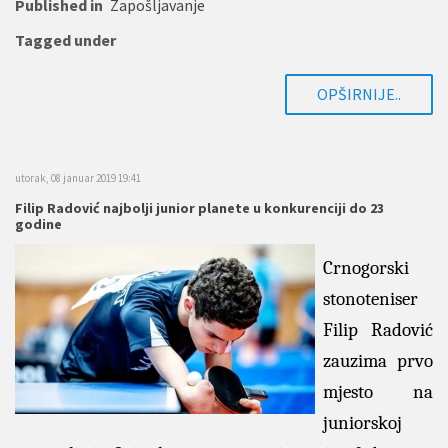
Published in
Zapošljavanje
Tagged under
OPŠIRNIJE..
utorak, 08 januar 2019 19:41
Filip Radović najbolji junior planete u konkurenciji do 23
godine
Crnogorski
stonoteniser
Filip Radović
zauzima prvo
mjesto na
juniorskoj