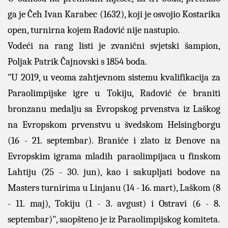
ga je Čeh Ivan Karabec (1632), koji je osvojio Kostarika
open, turnirna kojem Radović nije nastupio.
Vodeći na rang listi je zvanični svjetski šampion,
Poljak Patrik Čajnovski s 1854 boda.
"U 2019, u veoma zahtjevnom sistemu kvalifikacija za
Paraolimpijske igre u Tokiju, Radović će braniti
bronzanu medalju sa Evropskog prvenstva iz Laškog
na Evropskom prvenstvu u švedskom Helsingborgu
(16 - 21. septembar). Braniće i zlato iz Đenove na
Evropskim igrama mladih paraolimpijaca u finskom
Lahtiju (25 - 30. jun), kao i sakupljati bodove na
Masters turnirima u Linjanu (14 - 16. mart), Laškom (8
- 11. maj), Tokiju (1 - 3. avgust) i Ostravi (6 - 8.
septembar)", saopšteno je iz Paraolimpijskog komiteta.