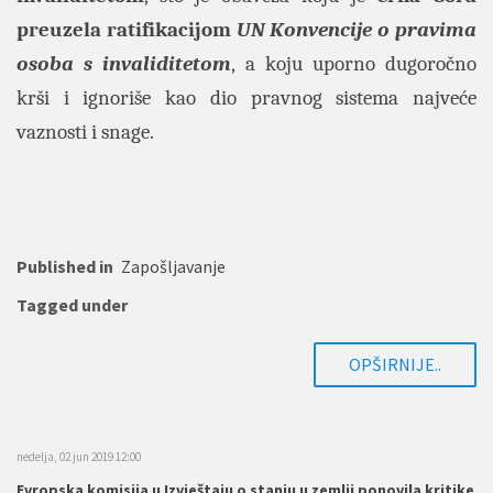
preuzela ratifikacijom
UN Konvencije o pravima
osoba s invaliditetom
, a koju uporno dugoročno
krši i ignoriše kao dio pravnog sistema najveće
vaznosti i snage.
Published in
Zapošljavanje
Tagged under
OPŠIRNIJE..
nedelja, 02 jun 2019 12:00
Evropska komisija u Izvještaju o stanju u zemlji ponovila kritike