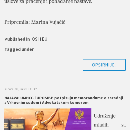
uslove za praćenje i pohađanje nastave.
Pripremila: Marina Vujačić
Published in
OSI i EU
Tagged under
OPŠIRNIJE..
subota, 01 jun 2019 11:42
NAJAVA: UMHCG i UPOSIBP potpisuju memorandume o saradnji
s Vrhovnim sudom i Advokatskom komorom
Udruženje
mladih sa