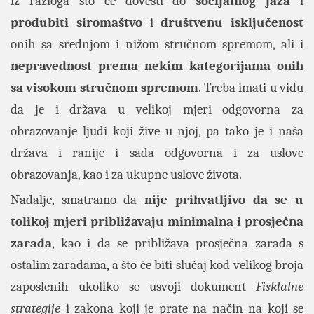
iz razloga što će dovesti do
socijalnog jaza
i
produbiti siromaštvo
i
društvenu isključenost
onih sa srednjom i nižom stručnom spremom, ali i
nepravednost prema nekim kategorijama onih
sa visokom stručnom spremom
. Treba imati u vidu
da je i država u velikoj mjeri odgovorna za
obrazovanje ljudi koji žive u njoj, pa tako je i naša
država i ranije i sada odgovorna i za uslove
obrazovanja, kao i za ukupne uslove života.
Nadalje, smatramo da
nije prihvatljivo da se u
tolikoj mjeri približavaju minimalna i prosječna
zarada
, kao i da se približava prosječna zarada s
ostalim zaradama, a što će biti slučaj kod velikog broja
zaposlenih ukoliko se usvoji dokument
Fisklalne
strategije
i zakona koji je prate na način na koji se