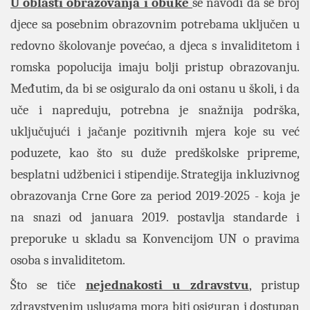
U oblasti obrazovanja i obuke
se navodi da se broj
djece sa posebnim obrazovnim potrebama uključen u
redovno školovanje povećao, a djeca s invaliditetom i
romska popolucija imaju bolji pristup obrazovanju.
Međutim, da bi se osiguralo da oni ostanu u školi, i da
uče i napreduju, potrebna je snažnija podrška,
uključujući i jačanje pozitivnih mjera koje su već
poduzete, kao što su duže predškolske pripreme,
besplatni udžbenici i stipendije. Strategija inkluzivnog
obrazovanja Crne Gore za period 2019-2025 - koja je
na snazi od januara 2019. postavlja standarde i
preporuke u skladu sa Konvencijom UN o pravima
osoba s invaliditetom.
Što se tiče
nejednakosti u zdravstvu
, pristup
zdravstvenim uslugama mora biti osiguran i dostupan