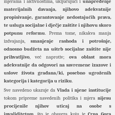
mjerama i aktivnostima, uključujući i
unapređenje
materijalnih davanja, njihovo adekvatnije
propisivanje, garantovanje nedostajućih prava,
te usluga socijalne i dječje zaštite i njihovu skoro
potpunu reformu
. Prema tome, nikakva manja
izdvajanja,
smanjenje rashoda i potrošnje,
odnosno budžeta na uštrb socijalne zaštite nije
prihvatljivo
, već naprotiv;
ova oblast mora
adekvatnije da odgovori na savremene izazove i
uslove života građana/ki, posebno ugroženih
kategorija i kategorija u riziku
.
Sve navedeno ukazuje da
Vlada i njene institucije
tokom pripreme navedenih politika i mjera
nijesu
procijenile njihov uticaj na osobe s
invaliditetom
, što je obaveza koju je
Crna Gora