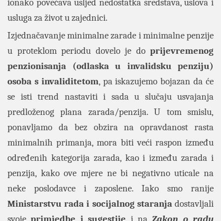
ionako povećava usljed nedostatka sredstava, uslova i
usluga za život u zajednici.
Izjednačavanje minimalne zarade i minimalne penzije
u proteklom periodu dovelo je do
prijevremenog
penzionisanja (odlaska u invalidsku penziju)
osoba s invaliditetom
, pa iskazujemo bojazan da će
se isti trend nastaviti i sada u slučaju usvajanja
predloženog plana zarada/penzija. U tom smislu,
ponavljamo da bez obzira na opravdanost rasta
minimalnih primanja, mora biti veći raspon između
određenih kategorija zarada, kao i između zarada i
penzija, kako ove mjere ne bi negativno uticale na
neke poslodavce i zaposlene. Iako smo ranije
Ministarstvu rada i socijalnog staranja
dostavljali
svoje
primjedbe i sugestije
i na
Zakon o radu