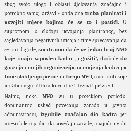
zbog svoje uloge i oblasti djelovanja značajne i
potrebne samoj državi - onda ona
treba planirati i
usvojiti mjere kojima će se to i postići
. U
suprotnom, u slučaju usvajanja planiranog, bez
sagledavanja negativnih uticaja i time sprečavanja da
se oni dogode,
smatramo da će se jedan broj NVO
koje imaju zaposlen kadar „ugušiti“, doći će do
gašenja manjih organizacija, smanjenja kadra pa
time slabljenj
a jačine i uticaja NVO
, osim onih koje
možda mogu biti konkurentne i državi i privredi.
Naime, neke
NVO
su u proteklom periodu,
dominantno usljed povećanja zarada u javnoj
administraciji,
izgubile značajan dio kadra
jer
nijesu bile u prilici da povećaju zarade, imajući u vidu