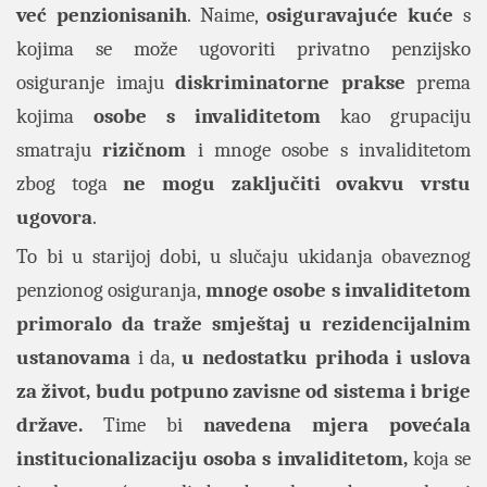
već penzionisanih
. Naime,
osiguravajuće kuće
s
kojima se može ugovoriti privatno penzijsko
osiguranje imaju
diskriminatorne prakse
prema
kojima
osobe s invaliditetom
kao grupaciju
smatraju
rizičnom
i mnoge osobe s invaliditetom
zbog toga
ne mogu zaključiti ovakvu vrstu
ugovora
.
To bi u starijoj dobi, u slučaju ukidanja obaveznog
penzionog osiguranja,
mnoge osobe s invaliditetom
primoralo da traže smještaj u rezidencijalnim
ustanovama
i da,
u nedostatku prihoda i uslova
za život, budu potpuno zavisne od sistema i brige
države.
Time bi
navedena mjera povećala
institucionalizaciju osoba s invaliditetom,
koja se