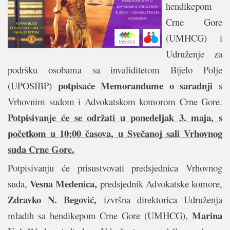
hendikepom
Crne Gore
(UMHCG) i
Udruženje za
podršku osobama sa invaliditetom Bijelo Polje
potpisaće Memorandume o saradnji
(UPOSIBP)
s
Vrhovnim sudom i Advokatskom komorom Crne Gore.
Potpisivanje će se održati u ponedeljak 3. maja, s
početkom u 10:00 časova, u Svečanoj sali Vrhovnog
suda Crne Gore.
Potpisivanju će prisustvovati predsjednica Vrhovnog
Vesna Medenica,
suda,
predsjednik Advokatske komore,
Zdravko N. Begović,
izvršna direktorica Udruženja
Marina
mladih sa hendikepom Crne Gore (UMHCG),