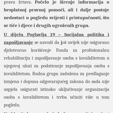
prava žrtava.
Počelo je širenje informacija o
besplatnoj pravnoj pomoći, ali i dalje postoje
nedostaci u pogledu svijesti i pristupačnosti, što
se tiče i djece i drugih ugroženih grupa.
U dijelu Poglavlja 19 – Socijalna politika i
zapošljavanje
se navodi da
j
oš uvijek nije osigurano
djelotvorno korišćenje Fonda za profesionalnu
rehabilitaciju i zapošljavanje osoba s invaliditetom u
njegovoj ulozi za podsticanje zapošljavanja osoba s
invaliditetom. Radna grupa zadužena za predlaganje
izmjena i dopuna odgovarajućeg zakona do sada nije
uspjela osigurati istinsko uključivanje organizacija
osoba s invaliditetom i treba učiniti više u tom
pogledu.