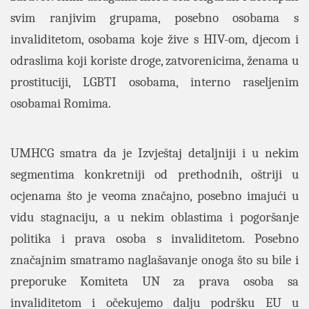
svim ranjivim grupama, posebno osobama s
invaliditetom, osobama koje žive s HIV-om, djecom i
odraslima koji koriste droge, zatvorenicima, ženama u
prostituciji, LGBTI osobama,
interno raseljenim
osobamai Romima.
UMHCG smatra da je Izvještaj detaljniji i u nekim
segmentima konkretniji od prethodnih, oštriji u
ocjenama što je veoma značajno, posebno imajući u
vidu stagnaciju, a u nekim oblastima i pogoršanje
politika i prava osoba s invaliditetom. Posebno
značajnim smatramo naglašavanje onoga što su bile i
preporuke Komiteta UN za prava osoba sa
invaliditetom i očekujemo dalju podršku EU u