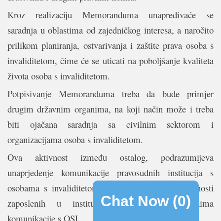
Kroz realizaciju Memoranduma unapređivaće se
saradnja u oblastima od zajedničkog interesa, a naročito
prilikom planiranja, ostvarivanja i zaštite prava osoba s
invaliditetom, čime će se uticati na poboljšanje kvaliteta
života osoba s invaliditetom.
Potpisivanje Memoranduma treba da bude primjer
drugim državnim organima, na koji način može i treba
biti ojačana saradnja sa civilnim sektorom i
organizacijama osoba s invaliditetom.
Ova aktivnost između ostalog, podrazumijeva
unaprjeđenje komunikacije pravosudnih institucija s
osobama s invaliditetom i unaprijeđenje informisanosti
Chat Now (
0
)
zaposlenih u institucijama pravde o načinima
komunikacije s OSI.