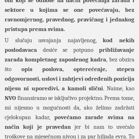
oni koji se odnose na način povećanja zarada i
sektore u kojima se one povećavaju, bez
ravnomjernog, pravednog, pravičnog i jednakog
pristupa prema svima.
U slučaju usvajanja najavljenog,
kod nekih
poslodavaca
desiće se potpuno
približavanje
zarada kompletnog zaposlenog kadra
, bez obzira
što
opis poslova, opterećenje,
stepen
odgovornosti, uslovi i zahtjevi određenih pozicija
nijesu ni uporedivi, a kamoli slični
. Naime, kao
NVO
finansiramo se isključivo projektno. Prema tome,
mi nijesmo u mogućnosti da, ako želimo zadržati
cjelokupan kadar,
povećamo zarade svima na
način koji je pravedan
jer bi nam to uvećalo
troškove na mjesečnom nivou i za par hiljada evra. To