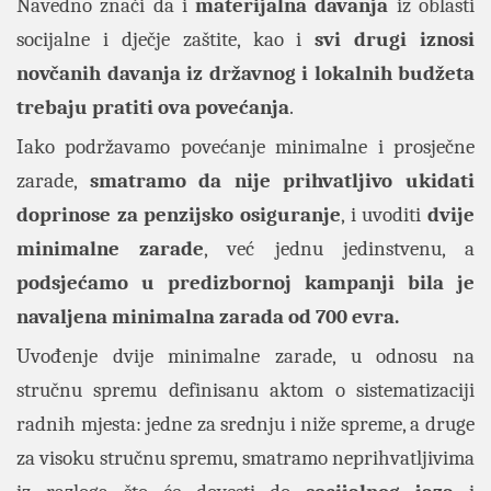
Navedno znači da i
materijalna davanja
iz oblasti
socijalne i dječje zaštite, kao i
svi drugi iznosi
novčanih davanja iz državnog i lokalnih budžeta
trebaju pratiti ova povećanja
.
Iako podržavamo povećanje minimalne i prosječne
zarade,
smatramo da nije prihvatljivo ukidati
doprinose za penzijsko osiguranje
, i uvoditi
dvije
minimalne zarade
, već jednu jedinstvenu, a
podsjećamo u predizbornoj kampanji bila je
navaljena minimalna zarada od 700 evra.
Uvođenje dvije minimalne zarade, u odnosu na
stručnu spremu definisanu aktom o sistematizaciji
radnih mjesta: jedne za srednju i niže spreme, a druge
za visoku stručnu spremu, smatramo neprihvatljivima