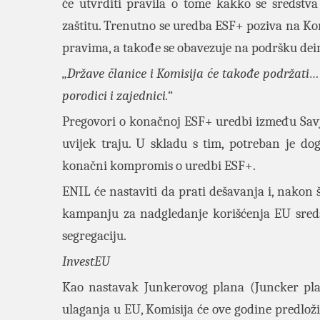
će utvrditi pravila o tome kakko se sredstva
zaštitu. Trenutno se uredba ESF+ poziva na Ko
pravima, a takođe se obavezuje na podršku deins
„Države članice i Komisija će takođe podržati…
porodici i zajednici.“
Pregovori o konačnoj ESF+ uredbi između Savj
uvijek traju. U skladu s tim, potreban je d
konačni kompromis o uredbi ESF+.
ENIL će nastaviti da prati dešavanja i, nakon
kampanju za nadgledanje korišćenja EU sreds
segregaciju.
InvestEU
Kao nastavak Junkerovog plana (Juncker plan
ulaganja u EU, Komisija će ove godine predloži