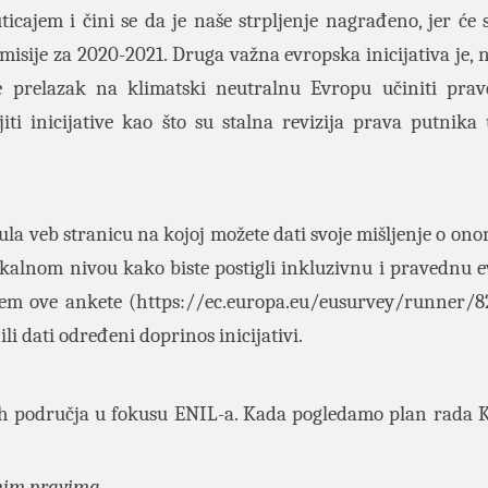
ticajem i čini se da je naše strpljenje nagrađeno, jer će s
omisije za 2020-2021. Druga važna evropska inicijativa je, 
e prelazak na klimatski neutralnu Evropu učiniti pra
i inicijative kao što su stalna revizija prava putnika 
a veb stranicu na kojoj možete dati svoje mišljenje o onom
okalnom nivou kako biste postigli inkluzivnu i pravednu 
tem ove ankete (
https://ec.europa.eu/eusurvey/runner/8
e ili dati određeni doprinos inicijativi.
ih područja u fokusu ENIL-a. Kada pogledamo plan rada K
jnim pravima