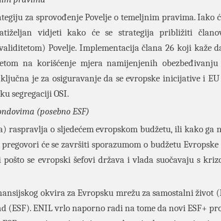
tegiju za sprovođenje Povelje o temeljnim pravima. Iako ć
iželjan vidjeti kako će se strategija približiti član
nvaliditetom) Povelje. Implementacija člana 26 koji kaže d
itetom na korišćenje mjera namijenjenih obezbeđivanju
 ključna je za osiguravanje da se evropske inicijative i EU
ku segregaciji OSI.
fondovima (posebno ESF)
da) raspravlja o sljedećem evropskom budžetu, ili kako ga n
 pregovori će se završiti sporazumom o budžetu Evropske 
i pošto se evropski šefovi država i vlada suočavaju s kri
nansijskog okvira za Evropsku mrežu za samostalni život (
fond (ESF). ENIL vrlo naporno radi na tome da novi ESF+ pro