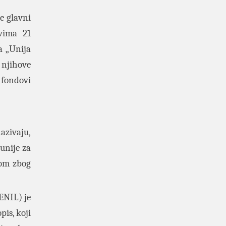
e glavni
ovima 21
a „Unija
 njihove
 fondovi
azivaju,
unije za
zom zbog
ENIL) je
pis, koji