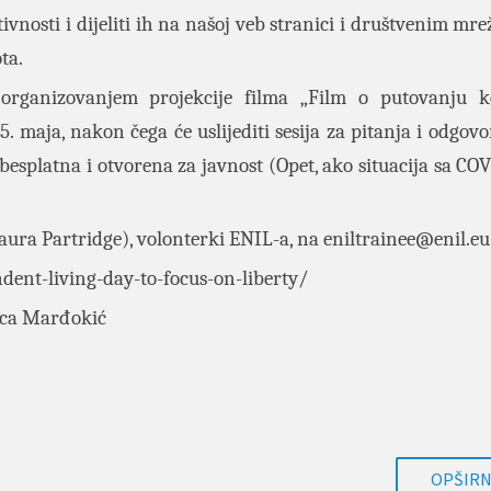
tivnosti i dijeliti ih na našoj veb stranici i društvenim m
ta.
 organizovanjem projekcije filma „Film o putovanju k
. maja, nakon čega će uslijediti sesija za pitanja i odgov
ti besplatna i otvorena za javnost (Opet, ako situacija sa CO
 (Laura Partridge), volonterki ENIL-a, na
eniltrainee@enil.eu
ent-living-day-to-focus-on-liberty/
lica Marđokić
OPŠIRNI