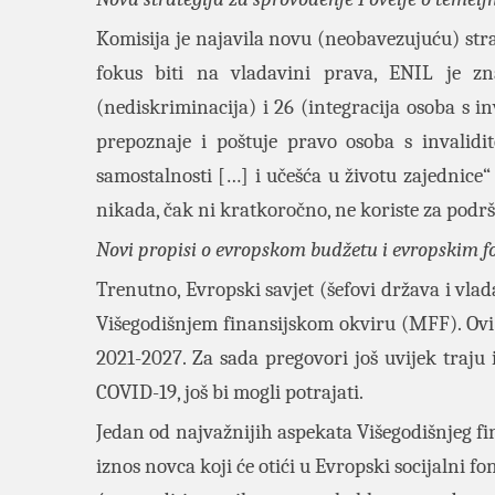
Komisija je najavila novu (neobavezujuću) stra
fokus biti na vladavini prava, ENIL je znat
(nediskriminacija) i 26 (integracija osoba s i
prepoznaje i poštuje pravo osoba s invalid
samostalnosti […] i učešća u životu zajednice“
nikada, čak ni kratkoročno, ne koriste za podrš
Novi propisi o evropskom budžetu i evropskim 
Trenutno, Evropski savjet (šefovi država i vla
Višegodišnjem finansijskom okviru (MFF). Ovi
2021-2027. Za sada pregovori još uvijek traju 
COVID-19, još bi mogli potrajati.
Jedan od najvažnijih aspekata Višegodišnjeg fi
iznos novca koji će otići u Evropski socijalni 