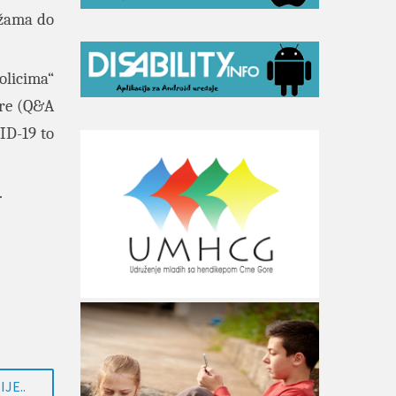
režama do
olicima“
ore (Q&A
VID-19 to
.
JE..