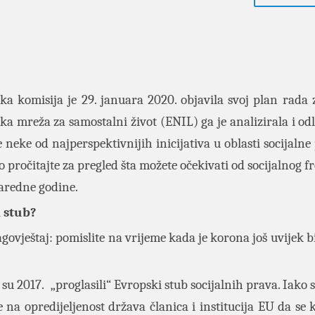
ka komisija je 29. januara 2020. objavila svoj plan rada 
ka mreža za samostalni život (ENIL) ga je analizirala i odl
 neke od najperspektivnijih inicijativa u oblasti socijalne 
 pročitajte za pregled šta možete očekivati od socijalnog f
naredne godine.
 stub?
govještaj: pomislite na vrijeme kada je korona još uvijek b
su 2017. „proglasili“ Evropski stub socijalnih prava. Iako 
na opredijeljenost država članica i institucija EU da se 