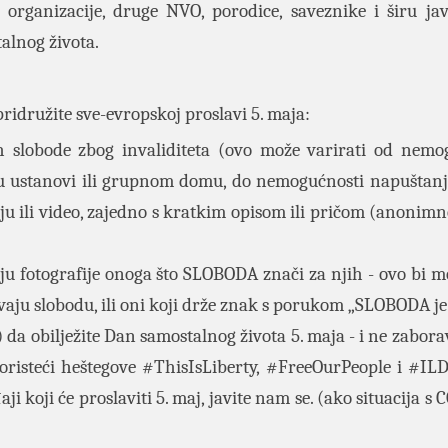
 organizacije, druge NVO, porodice, saveznike i širu ja
alnog života.
pridružite sve-evropskoj proslavi 5. maja:
ih slobode zbog invaliditeta (ovo može varirati od nemo
 u ustanovi ili grupnom domu, do nemogućnosti napuštan
ju ili video, zajedno s kratkim opisom ili pričom (anonimn
ju fotografije onoga što SLOBODA znači za njih - ovo bi mo
javaju slobodu, ili oni koji drže znak s porukom „SLOBODA je
 da obilježite Dan samostalnog života 5. maja - i ne zabora
risteći heštegove #ThisIsLiberty, #FreeOurPeople i #IL
i koji će proslaviti 5. maj, javite nam se. (ako situacija s