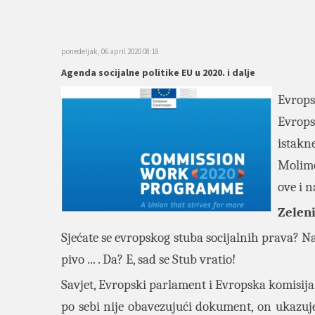
ponedeljak, 06 april 2020 08:18
Agenda socijalne politike EU u 2020. i dalje
Evrops
Evrops
istakne
Molimo
ove i 
Zeleni
Sjećate se evropskog stuba socijalnih prava? Na
pivo ... . Da? E, sad se Stub vratio!
Savjet, Evropski parlament i Evropska komisija 
po sebi nije obavezujući dokument, on ukazuje 