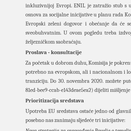
inkluzivnijoj Evropi. ENIL je zatražio stub s u
osnova za socijalne inicijative u planu rada K
Evropski zeleni dogovor i obećanje da će s
sveobuhvatnim. U ovom pogledu treba izdvojit
željezničkom saobraćaju.
Proslava - konsultacije
Za početak u dobrom duhu, Komisija je pokrenul
potrebno na evropskom, ali i nacionalnom i l
tranziciju. Do 30. novembra 2020. možete pu
81ed-bee9-ccab-e143deae5ea2
) dijeliti mišljenj
Prioritizacija sredstava
Upotreba EU sredstava ostaće jedno od glavn
posebno nas zanimaju sljedeće tri inicijative:
Nova strategija za sprovođenje Povelje o temel