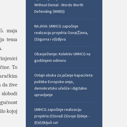
Without Denial - Words Worth
Defending (WWD))
NAJAVA: UMHCG započinje
 5. maja
realizaciju projekta Osna(Ž)ena,
nja tema
(S)igurna i v(I)dljiva
A.
Obavještenje: Kolektiv UMHCG na
injenici
godišnjem odmoru
čine. To
Onlajn obuka za jačanje kapaciteta:
taračkim
politike Evropske unije,
 da žive
demokratsko učešće i digitalno
slobodi
upravljanje
ogućnost
UMHCG započinje realizaciju
lo kojoj
projekta (O)snaži (S)voje (I)deje -
(E)i(U)ključi se!