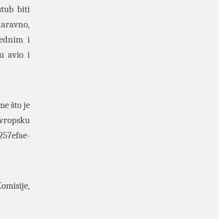
tub biti
naravno,
vednim i
u avio i
e što je
evropsku
257efae-
omisije,