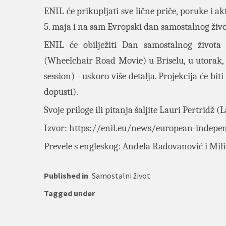
ENIL će prikupljati sve lične priče, poruke i ak
5. maja i na sam Evropski dan samostalnog živo
ENIL će obilježiti Dan samostalnog života
(Wheelchair Road Movie) u Briselu, u utorak, 5
session) - uskoro više detalja. Projekcija će bi
dopusti).
Svoje priloge ili pitanja šaljite Lauri Pertridž
Izvor:
https://enil.eu/news/european-independ
Prevele s engleskog: Anđela Radovanović i Mi
Published in
Samostalni život
Tagged under