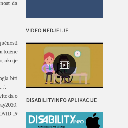
vnost da
VIDEO
NEDJELJE
gućnosti
ja kućne
o, ako je
gla biti
…“.
vite da o
DISABILITYINFO
APLIKACIJE
Day2020.
 COVID-19