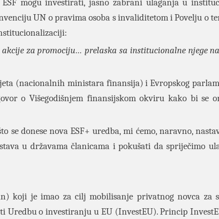
 ESF mogu investirati, jasno zabrani ulaganja u institu
nvenciju UN o pravima osoba s invaliditetom i Povelju o t
titucionalizaciji:
 akcije za promociju… prelaska sa institucionalne njege na
eta (nacionalnih ministara finansija) i Evropskog parlam
ogovor o Višegodišnjem finansijskom okviru kako bi se 
 što se donese nova ESF+ uredba, mi ćemo, naravno, nastav
tava u državama članicama i pokušati da spriječimo ul
) koji je imao za cilj mobilisanje privatnog novca za s
ti Uredbu o investiranju u EU (InvestEU). Princip InvestE