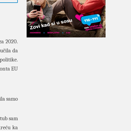
za 2020.
učila da
politike.
ronta EU
ila samo
stub sam
kreću ka