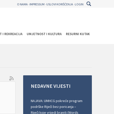
O NAMA
IMPRESSUM
USLOVI KORIŠĆENJA
LOGIN
T I REKREACIJA
UMJETNOST I KULTURA
RESURNI KUTAK
NEDAVNE
VIJESTI
NAJAVA: UMHCG pokreće program
podrške Riječi bez poricanja –
Riječi koje vrijedi braniti (Words