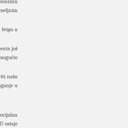
cionalnu
emeljnim
 brigu u
enta još
omogućio
iti našu
aganje u
ocijalna
U ostaje