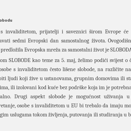
slobodu
s invaliditetom, prijatelji i saveznici širom Evrope će
žavati sedmi Evropski dan samostalnog života. Ovogodiš
e predložila Evropska mreža za samostalni život je SLOBOD
om SLOBODE kao teme za 5. maj, želimo podići svijest o č
osobe s invaliditetom često lišene slobode, na različite na
iti ljudi koji žive u ustanovama, grupnim domovima ili s
ma, ili izolovani kod kuće bez podrške koja im je potrebna
alno. Drugi aspekt slobode je mogućnost uživanja u 
retanje, osobe s invaliditetom u EU bi trebalo da imaju m
gim uslugama tokom življenja, putovanja ili studiranja u bi