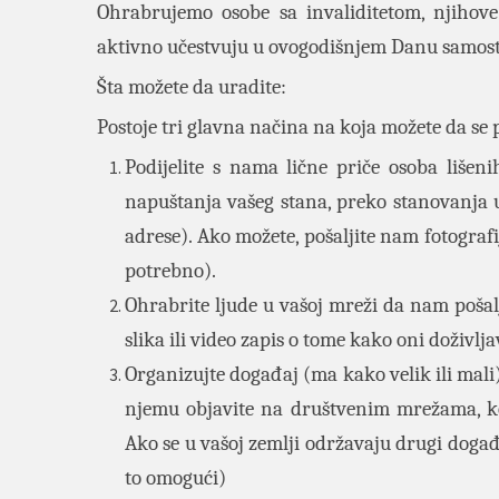
Ohrabrujemo osobe sa invaliditetom, njihove
aktivno učestvuju u ovogodišnjem Danu samost
Šta možete da uradite:
Postoje tri glavna načina na koja možete da se 
Podijelite s nama lične priče osoba lišen
napuštanja vašeg stana, preko stanovanja
adrese). Ako možete, pošaljite nam fotografi
potrebno).
Ohrabrite ljude u vašoj mreži da nam pošal
slika ili video zapis o tome kako oni doživl
Organizujte događaj (ma kako velik ili mali)
njemu objavite na društvenim mrežama, ko
Ako se u vašoj zemlji održavaju drugi događaj
to omogući)