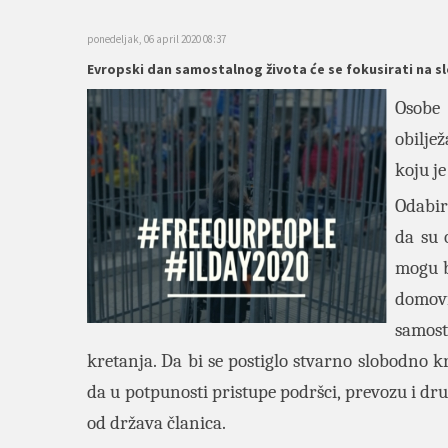
ponedeljak, 06 april 2020 08:37
Evropski dan samostalnog života će se fokusirati na 
Osobe 
obilje
koju j
Odabir
da su 
mogu b
domovi
samost
kretanja. Da bi se postiglo stvarno slobodno k
da u potpunosti pristupe podršci, prevozu i dru
od država članica.