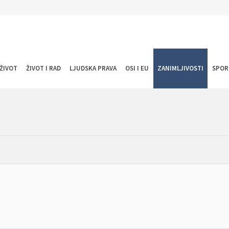
ŽIVOT
ŽIVOT I RAD
LJUDSKA PRAVA
OSI I EU
ZANIMLJIVOSTI
SPOR