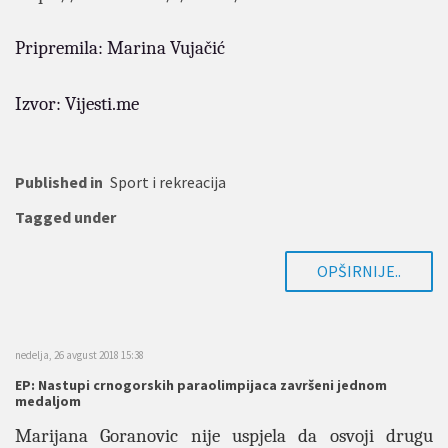
Pripremila: Marina Vujačić
Izvor: Vijesti.me
Published in
Sport i rekreacija
Tagged under
OPŠIRNIJE..
nedelja, 26 avgust 2018 15:38
EP: Nastupi crnogorskih paraolimpijaca završeni jednom
medaljom
Marijana Goranovic nije uspjela da osvoji drugu