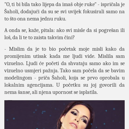
"O, ti bi bila tako lijepa da imaš obje ruke" - ispričala je
Šaholi, dodajući da su se svi uvijek fokusirali samo na
to što ona nema jednu ruku.
A onda se, kaže, pitala: ako svi misle da si pogrešan ili
loš, da li te to zaista takvim čini?
- Mislim da je to bio početak moje misli kako da
promijenim utisak kada me ljudi vide. Mislila sam
vizuelno. Ljudi će početi da shvataju samo ako im se
vizuelno usmjeri pažnja. Tako sam počela da se bavim
modelingom - priča Šaholi, koja se prvo oprobala u
lokalnim agencijama. U početku su joj govorili da
nema šanse, ali njena upornost se isplatila.