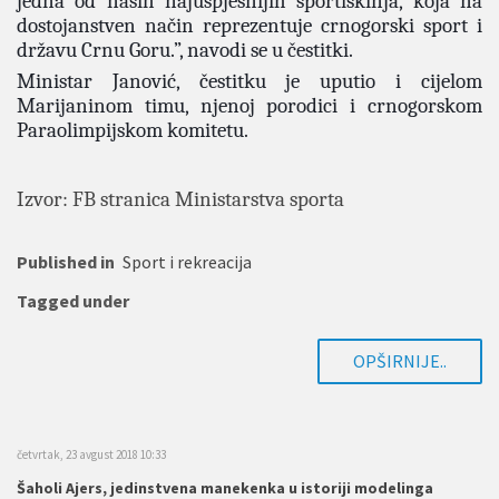
jedna od naših najuspješnijih sportiskinja, koja na
dostojanstven način reprezentuje crnogorski sport i
državu Crnu Goru.”, navodi se u čestitki.
Ministar Janović, čestitku je uputio i cijelom
Marijaninom timu, njenoj porodici i crnogorskom
Paraolimpijskom komitetu.
Izvor: FB stranica Ministarstva sporta
Published in
Sport i rekreacija
Tagged under
OPŠIRNIJE..
četvrtak, 23 avgust 2018 10:33
Šaholi Ajers, jedinstvena manekenka u istoriji modelinga