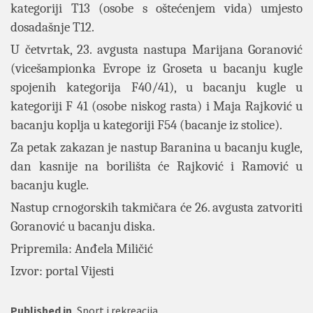
kategoriji T13 (osobe s oštećenjem vida) umjesto
dosadašnje T12.
U četvrtak, 23. avgusta nastupa Marijana Goranović
(vicešampionka Evrope iz Groseta u bacanju kugle
spojenih kategorija F40/41), u bacanju kugle u
kategoriji F 41 (osobe niskog rasta) i Maja Rajković u
bacanju koplja u kategoriji F54 (bacanje iz stolice).
Za petak zakazan je nastup Baranina u bacanju kugle,
dan kasnije na borilišta će Rajković i Ramović u
bacanju kugle.
Nastup crnogorskih takmičara će 26. avgusta zatvoriti
Goranović u bacanju diska.
Pripremila: Anđela Miličić
Izvor: portal Vij
esti
Published in
Sport i rekreacija