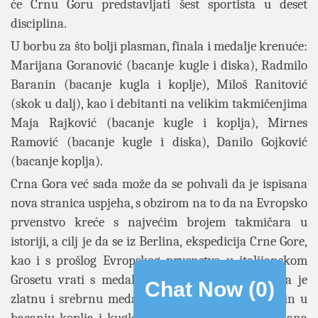
će Crnu Goru predstavljati šest sportista u deset
disciplina.
U borbu za što bolji plasman, finala i medalje krenuće:
Marijana Goranović (bacanje kugle i diska), Radmilo
Baranin (bacanje kugla i koplje), Miloš Ranitović
(skok u dalj), kao i debitanti na velikim takmičenjima
Maja Rajković (bacanje kugle i koplja), Mirnes
Ramović (bacanje kugle i diska), Danilo Gojković
(bacanje koplja).
Crna Gora već sada može da se pohvali da je ispisana
nova stranica uspjeha, s obzirom na to da na Evropsko
prvenstvo kreće s najvećim brojem takmičara u
istoriji, a cilj je da se iz Berlina, ekspedicija Crne Gore,
kao i s prošlog Evropskog prvenstva u italijanskom
Grosetu vrati s medaljama. Podsećanja radi, tada je
Chat Now (
0
)
zlatnu i srebrnu medalju osvojio Radmilo Baranin u
bacanju koplja i kugle, a srebro je osvojila Marijana