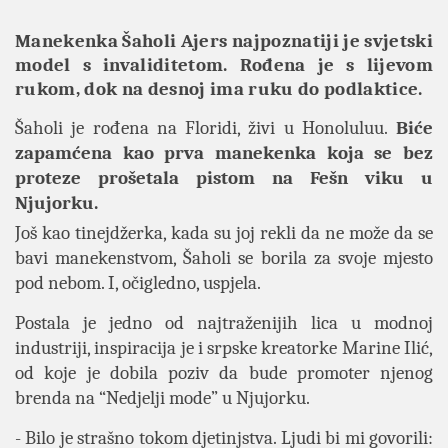
Manekenka Šaholi Ajers najpoznatiji je svjetski
model s invaliditetom. Rođena je s lijevom
rukom, dok na desnoj ima ruku do podlaktice.
Šaholi je rođena na Floridi, živi u Honoluluu.
Biće
zapamćena kao prva manekenka koja se bez
proteze prošetala pistom na Fešn viku u
Njujorku.
Još kao tinejdžerka, kada su joj rekli da ne može da se
bavi manekenstvom, Šaholi se borila za svoje mjesto
pod nebom. I, očigledno, uspjela.
Postala je jedno od najtraženijih lica u modnoj
industriji, inspiracija je i srpske kreatorke Marine Ilić,
od koje je dobila poziv da bude promoter njenog
brenda na “Nedjelji mode” u Njujorku.
- Bilo je strašno tokom djetinjstva. Ljudi bi mi govorili: