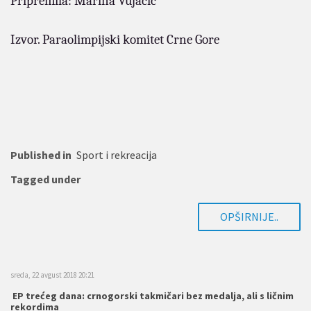
Pripremila: Marina Vujačić
Izvor. Paraolimpijski komitet Crne Gore
Published in
Sport i rekreacija
Tagged under
OPŠIRNIJE..
sreda, 22 avgust 2018 20:21
EP trećeg dana: crnogorski takmičari bez medalja, ali s ličnim
rekordima