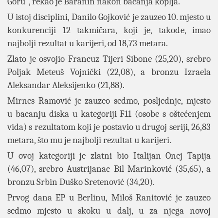
Goru", rekao je Baranin nakon bacanja koplja.
U istoj disciplini, Danilo Gojković je zauzeo 10. mjesto u
konkurenciji 12 takmičara, koji je, takođe, imao
najbolji rezultat u karijeri, od 18,73 metara.
Zlato je osvojio Francuz Tijeri Sibone (25,20), srebro
Poljak Meteuš Vojnički (22,08), a bronzu Izraela
Aleksandar Aleksijenko (21,88).
Mirnes Ramović je zauzeo sedmo, posljednje, mjesto
u bacanju diska u kategoriji F11 (osobe s oštećenjem
vida) s rezultatom koji je postavio u drugoj seriji, 26,83
metara, što mu je najbolji rezultat u karijeri.
U ovoj kategoriji je zlatni bio Italijan Onej Tapija
(46,07), srebro Austrijanac Bil Marinković (35,65), a
bronzu Srbin Duško Sretenović (34,20).
Prvog dana EP u Berlinu, Miloš Ranitović je zauzeo
sedmo mjesto u skoku u dalj, u za njega novoj