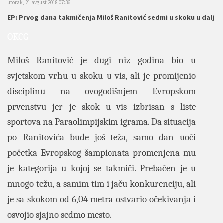
utorak, 21 avgust 2018 07:36
EP: Prvog dana takmičenja Miloš Ranitović sedmi u skoku u dalj
OKCG
Miloš Ranitović je dugi niz godina bio u
svjetskom vrhu u skoku u vis, ali je promijenio
disciplinu na ovogodišnjem Evropskom
prvenstvu jer je skok u vis izbrisan s liste
sportova na Paraolimpijskim igrama. Da situacija
po Ranitovića bude još teža, samo dan uoči
početka Evropskog šampionata promenjena mu
je kategorija u kojoj se takmiči. Prebačen je u
mnogo težu, a samim tim i jaču konkurenciju, ali
je sa skokom od 6,04 metra ostvario očekivanja i
osvojio sjajno sedmo mesto.