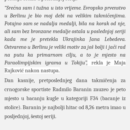
“Srećna sam i tužna u isto vrijeme. Evropsko prvenstvo
u Berlinu je bio moj debi na velikim takmičenjima.
Potajno sam se nadalja medalji, bila na korak od nje,
ali sam bez bronzane medalje ostala u poslednjoj seriji
kada me je pretekla Ukrajinka Jana Lebedeva.
Ostvareno u Berlinu je veliki motiv za još bolji i jači rad
na putu ka primarnom cilju, a to je mjesto na
Paraolimpijskim igrama u Tokiju”,
rekla je Maja
Rajković nakon nastupa.
Dan kasnije, pretposlednjeg dana takmičenja za
crnogorske sportiste Radmilo Baranin zauzeo je peto
mjesto u bacanju kugle u kategoriji F34 (bacanje iz
stolice). Baranin je najbolji hitac od 8,26 metra imao u
posljednjoj, šestoj seriji.