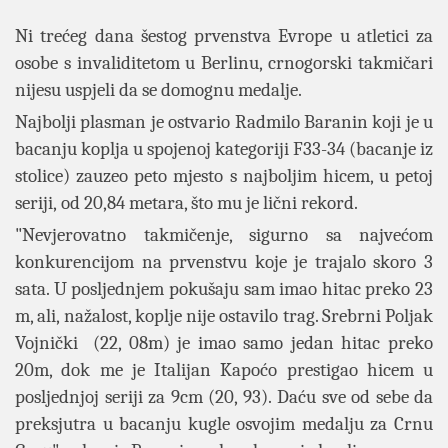
Ni trećeg dana šestog prvenstva Evrope u atletici za
osobe s invaliditetom u Berlinu, crnogorski takmičari
nijesu uspjeli da se domognu medalje.
Najbolji plasman je ostvario Radmilo Baranin koji je u
bacanju koplja u spojenoj kategoriji F33-34 (bacanje iz
stolice) zauzeo peto mjesto s najboljim hicem, u petoj
seriji, od 20,84 metara, što mu je lični rekord.
"Nevjerovatno takmičenje, sigurno sa najvećom
konkurencijom na prvenstvu koje je trajalo skoro 3
sata. U posljednjem pokušaju sam imao hitac preko 23
m, ali, nažalost, koplje nije ostavilo trag. Srebrni Poljak
Vojnički (22, 08m) je imao samo jedan hitac preko
20m, dok me je Italijan Kapoćo prestigao hicem u
posljednjoj seriji za 9cm (20, 93). Daću sve od sebe da
preksjutra u bacanju kugle osvojim medalju za Crnu