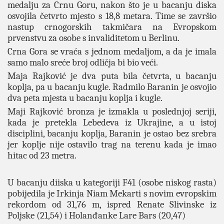
medalju za Crnu Goru, nakon što je u bacanju diska
osvojila četvrto mjesto s 18,8 metara. Time se završio
nastup crnogorskih takmičara na Evropskom
prvenstvu za osobe s invaliditetom u Berlinu.
Crna Gora se vraća s jednom medaljom, a da je imala
samo malo sreće broj odličja bi bio veći.
Maja Rajković je dva puta bila četvrta, u bacanju
koplja, pa u bacanju kugle. Radmilo Baranin je osvojio
dva peta mjesta u bacanju koplja i kugle.
Maji Rajković bronza je izmakla u poslednjoj seriji,
kada je pretekla Lebedeva iz Ukrajine, a u istoj
disciplini, bacanju koplja, Baranin je ostao bez srebra
jer koplje nije ostavilo trag na terenu kada je imao
hitac od 23 metra.
U bacanju diiska u kategoriji F41 (osobe niskog rasta)
pobijedila je Irkinja Niam Mekarti s novim evropskim
rekordom od 31,76 m, ispred Renate Slivinske iz
Poljske (21,54) i Holanđanke Lare Bars (20,47)