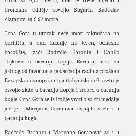
Zaku sa 6,72 metra, dok je treće mjesto i
bronzano odličje osvojio Bugarin Radoslav
Zlatanov sa 6,62 metra.
Crna Gora u utorak neće imati takmičara na
borilištu, a dan kasnije na teren, odnosno
bacailšte, izaći Radmilo Baranin i Danilo
Gojković u bacanju koplja. Baranin slovi za
jednog od favorita, a podsećanja radi na prošlom
Evropskom šampionatu u italijanskom Grosetu je
osvojio zlato u bacanju koplja i srebro u bacanju
kugle. Crna Gora se iz Italije vratila sa tri medalje
jer je i Marijana Goranović osvojila srebro u
bacanju kugle.
Radmilo Baranin i Marijana Goranović su i u