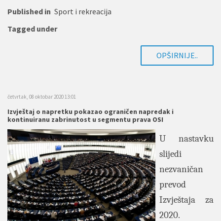
Published in
Sport i rekreacija
Tagged under
OPŠIRNIJE..
četvrtak, 08 oktobar 2020 13:01
Izvještaj o napretku pokazao ograničen napredak i
kontinuiranu zabrinutost u segmentu prava OSI
U nastavku
slijedi
nezvaničan
prevod
Izvještaja za
2020.