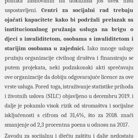
politika zasnovanih na dokazima još uvek nisu
uspostavljeni.
Centri za socijalni rad trebaju
ojačati kapacitete kako bi podržali prelazak sa
institucionalnog pružanja usluga na brigu o
djeci s invaliditetom, osobama s invaliditetom i
starijim osobama u zajednici.
Iako mnoge usluge
pružaju organizacije civilnog društva i finansiraju se
putem projekata, neki podzakonski akti sprečavaju
ove organizacije da dobiju odgovarajuće licence za ove
vrste usluga. Pored toga, istraživanje statistike prihoda
i životnih uslova (SILC) objavljeno u decembru 2019. i
dalje je pokazalo visok rizik od siromaštva i socijalne
isključenosti s cifrom od 31,4%, što za 2018. znači
smanjenje od 2,3 procentna poena u odnosu na 2017.
Zavodu za socijalnu i dječju zaštitu i dalje nedostaju