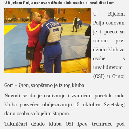
U Bijelom Polju osnovan džudo klub osoba s invaliditetom
U Bijelom
Polju osnovan
je i počeo sa
radom prvi
džudo klub za
osobe s
invaliditetom
(OSI) u Crnoj
Gori –
Ipon
, saopšteno je iz tog kluba.
Navodi se da je osnivanje i zvaničan početak rada
kluba posvećen obilježavanju 15. oktobra, Svjetskog
dana osoba sa bijelim štapom.
Takmičari džudo kluba OSI
Ipon
treniraće pod