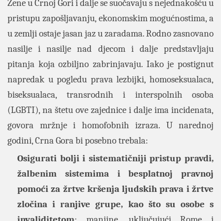
Žene u Crnoj Gori i dalje se suočavaju s nejednakošću u
pristupu zapošljavanju, ekonomskim mogućnostima, a
u zemlji ostaje jasan jaz u zaradama. Rodno zasnovano
nasilje i nasilje nad djecom i dalje predstavljaju
pitanja koja ozbiljno zabrinjavaju. Iako je postignut
napredak u pogledu prava lezbijki, homoseksualaca,
biseksualaca, transrodnih i interspolnih osoba
(LGBTI), na štetu ove zajednice i dalje ima incidenata,
govora mržnje i homofobnih izraza. U narednoj
godini, Crna Gora bi posebno trebala:
Osigurati bolji i sistematičniji pristup pravdi,
žalbenim sistemima
i
besplatnoj pravnoj
pomoći za žrtve kršenja ljudskih prava i žrtve
zločina i ranjive grupe, kao što su osobe s
invaliditetom
; manjine, uključujući Rome i