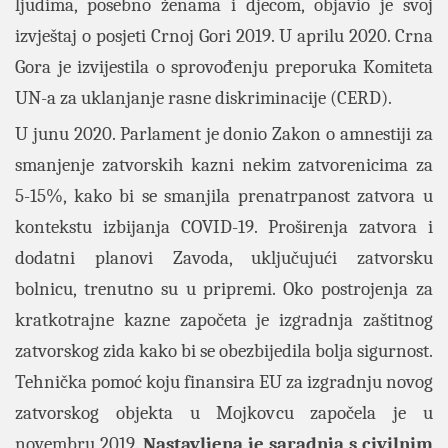
ljudima, posebno ženama i djecom, objavio je svoj
izvještaj o posjeti Crnoj Gori 2019. U aprilu 2020. Crna
Gora je izvijestila o sprovođenju preporuka Komiteta
UN-a za uklanjanje rasne diskriminacije (CERD).
U junu 2020. Parlament je donio Zakon o amnestiji za
smanjenje zatvorskih kazni nekim zatvorenicima za
5-15%, kako bi se smanjila prenatrpanost zatvora u
kontekstu izbijanja COVID-19. Proširenja zatvora i
dodatni planovi Zavoda, uključujući zatvorsku
bolnicu, trenutno su u pripremi. Oko postrojenja za
kratkotrajne kazne započeta je izgradnja zaštitnog
zatvorskog zida kako bi se obezbijedila bolja sigurnost.
Tehnička pomoć koju finansira EU za izgradnju novog
zatvorskog objekta u Mojkovcu započela je u
novembru 2019.
Nastavljena je saradnja s civilnim