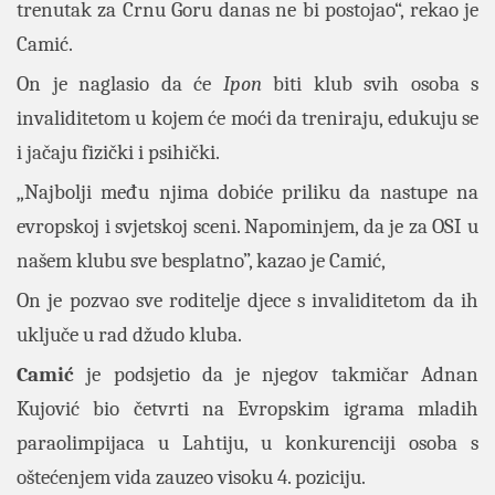
trenutak za Crnu Goru danas ne bi postojao“, rekao je
Camić.
On je naglasio da će
Ipon
biti klub svih osoba s
invaliditetom u kojem će moći da treniraju, edukuju se
i jačaju fizički i psihički.
„Najbolji među njima dobiće priliku da nastupe na
evropskoj i svjetskoj sceni. Napominjem, da je za OSI u
našem klubu sve besplatno”, kazao je Camić,
On je pozvao sve roditelje djece s invaliditetom da ih
uključe u rad džudo kluba.
Camić
je podsjetio da je njegov takmičar Adnan
Kujović bio četvrti na Evropskim igrama mladih
paraolimpijaca u Lahtiju, u konkurenciji osoba s
oštećenjem vida zauzeo visoku 4. poziciju.