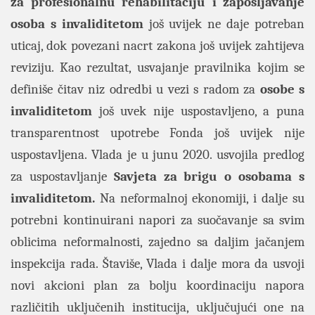
za profesionalnu rehabilitaciju i zapošljavanje
osoba s invaliditetom
još uvijek ne daje potreban
uticaj, dok povezani nacrt zakona još uvijek zahtijeva
reviziju. Kao rezultat, usvajanje pravilnika kojim se
definiše čitav niz odredbi u vezi s radom za
osobe s
invaliditetom
još uvek nije uspostavljeno, a puna
transparentnost upotrebe Fonda još uvijek nije
uspostavljena. Vlada je u junu 2020. usvojila predlog
za uspostavljanje
Savjeta za brigu o osobama s
invaliditetom.
Na neformalnoj ekonomiji, i dalje su
potrebni kontinuirani napori za suočavanje sa svim
oblicima neformalnosti, zajedno sa daljim jačanjem
inspekcija rada. Štaviše, Vlada i dalje mora da usvoji
novi akcioni plan za bolju koordinaciju napora
različitih uključenih institucija, uključujući one na