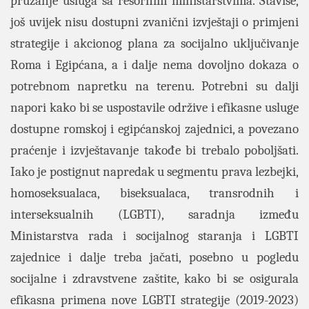
pružanje usluga sa resornim ministarstvima. Štaviše,
još uvijek nisu dostupni zvanični izvještaji o primjeni
strategije i akcionog plana za socijalno uključivanje
Roma i Egipćana, a i dalje nema dovoljno dokaza o
potrebnom napretku na terenu. Potrebni su dalji
napori kako bi se uspostavile održive i efikasne usluge
dostupne romskoj i egipćanskoj zajednici, a povezano
praćenje i izvještavanje takođe bi trebalo poboljšati.
Iako je postignut napredak u segmentu prava lezbejki,
homoseksualaca, biseksualaca, transrodnih i
interseksualnih (LGBTI), saradnja između
Ministarstva rada i socijalnog staranja i LGBTI
zajednice i dalje treba jačati, posebno u pogledu
socijalne i zdravstvene zaštite, kako bi se osigurala
efikasna primena nove LGBTI strategije (2019-2023)