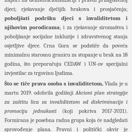
napori na deinstitucionalizaciji i pravdi prilagođenoj
djeci; rješavanje dječijih brakova i prosjačenja;
poboljšati podršku djeci s invaliditetom i
njihovim porodicama
; i za rješavanje siromaštva i
poboljšanje socijalne inkluzije i zdravstvenog stanja
osjetljive djece. Crna Gora se podstiče da poveća
minimalnu starosnu granicu za stupanje u brak na 18
godina, što preporučuju CEDAW i UN-ov specijalni
izvjestilac za trgovinu ljudima.
Što se tiče prava osoba s invaliditetom,
Vlada je u
martu 2019. odobrila godišnji
Akcioni plan strategije
za zaštitu lica sa invaliditetom od diskriminacije i
promociju jednakosti
(koji pokriva 2017-2021).
Formirana je posebna radna grupa koja će nadgledati
sprovođenje plana. Pravni i politički okvir je