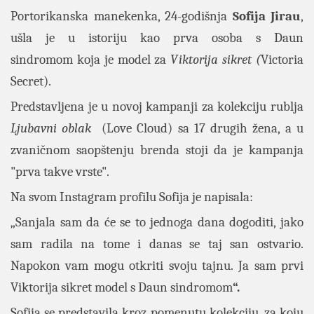
Portorikanska manekenka, 24-godišnja
Sofija Jirau
,
ušla je u istoriju kao prva osoba s
Daun
sindromom
koja je model za
Viktorija sikret (
Victoria
Secret).
Predstavljena je u novoj kampanji za kolekciju rublja
Ljubavni oblak
(Love Cloud) sa 17 drugih žena, a u
zvaničnom saopštenju brenda stoji da je kampanja
"prva takve vrste".
Na svom Instagram profilu Sofija je napisala:
„Sanjala sam da će se to jednoga dana dogoditi, jako
sam radila na tome i danas se taj san ostvario.
Napokon vam mogu otkriti svoju tajnu. Ja sam prvi
Viktorija sikret model s Daun sindromom
“.
Sofija se predstavila kroz pomenutu kolekciju, za koju