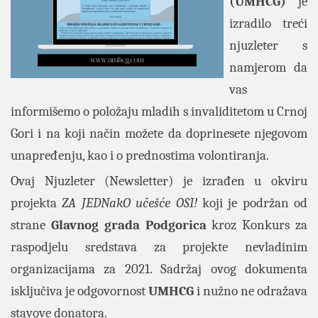
(UMHCG)
je
izradilo treći
njuzleter s
namjerom da
vas
informišemo o položaju mladih s invaliditetom u Crnoj
Gori i na koji način možete da doprinesete njegovom
unapređenju, kao i o prednostima volontiranja.
Ovaj Njuzleter (Newsletter) je izrađen u okviru
projekta
ZA JEDNakO učešće OSI!
koji je podržan od
strane
Glavnog grada Podgorica
kroz Konkurs za
raspodjelu sredstava za projekte nevladinim
organizacijama za 2021. Sadržaj ovog dokumenta
isključiva je odgovornost
UMHCG
i nužno ne odražava
stavove donatora.