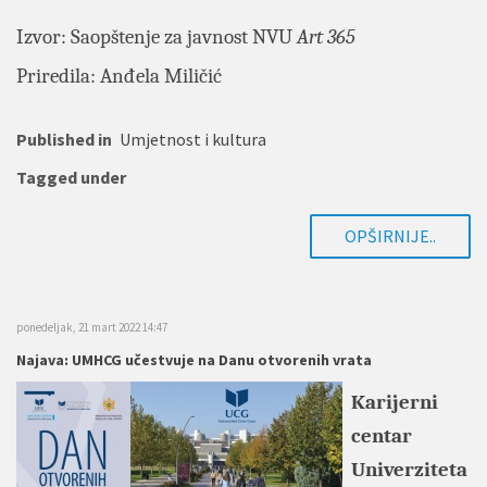
Izvor: Saopštenje za javnost NVU
Art 365
Priredila: Anđela Miličić
Published in
Umjetnost i kultura
Tagged under
OPŠIRNIJE..
ponedeljak, 21 mart 2022 14:47
Najava: UMHCG učestvuje na Danu otvorenih vrata
Karijerni
centar
Univerziteta