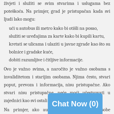
živjeti i služiti se svim stvarima i uslugama bez
poteškoća. Na primjer, grad je pristupačan kada svi
ljudi lako mogu:
ući u autobus ili metro kako bi otišli na posao,
služiti se uređajima za karte kako bi kupili kartu,
kretati se ulicama i ulaziti u javne zgrade kao što su
bolnice i gradske kuće,
dobiti razumljive i čitljive informacije.
Ovo je važno svima, a naročito je važno osobama s
invaliditetom i starijim osobama. Njima često, stvari
poput, prevoza i informacija, nisu pristupačne. Ako
stvari nisu pristupačne, neće moći učestvovati u
zajednici kao svi ostali ljudi. Biće zapostavljeni.
Chat Now (
0
)
Na primjer, ako autobusi nemaju rampe, osobe