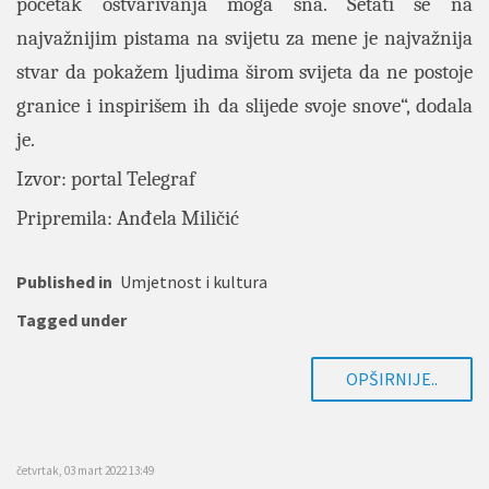
početak ostvarivanja moga sna. Šetati se na
najvažnijim pistama na svijetu za mene je najvažnija
stvar da pokažem ljudima širom svijeta da ne postoje
granice i inspirišem ih da slijede svoje snove“, dodala
je.
Izvor: portal
Telegraf
Pripremila: Anđela Miličić
Published in
Umjetnost i kultura
Tagged under
OPŠIRNIJE..
četvrtak, 03 mart 2022 13:49