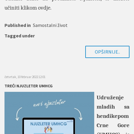
učiniti klikom
ovdje
.
Published in
Samostalni život
Tagged under
OPŠIRNIJE..
četvrtak, 10 februar 2022 12:01
TREĆI NJUZLETER UMHCG
Udruženje
mladih sa
hendikepom
Crne Gore