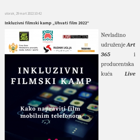
utorak, 29 mart 2022 10:42
Inkluzivni filmski kamp „Uhvati film 2022“
Nevladino
udruženje
Art
365
i
producentska
kuća
Live