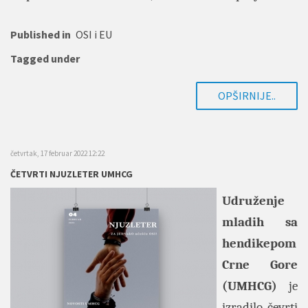
Published in
OSI i EU
Tagged under
OPŠIRNIJE..
četvrtak, 17 februar 2022 12:22
ČETVRTI NJUZLETER UMHCG
Udruženje
mladih sa
hendikepom
Crne Gore
(UMHCG)
je
izradilo čevrti