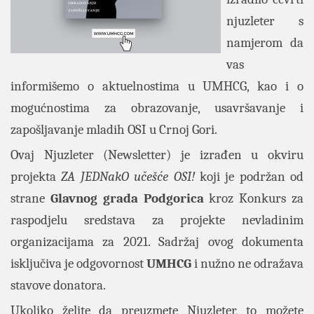
njuzleter s
namjerom da
vas
informišemo o aktuelnostima u UMHCG, kao i o
mogućnostima za obrazovanje, usavršavanje i
zapošljavanje mladih OSI u Crnoj Gori.
Ovaj Njuzleter (Newsletter) je izrađen u okviru
projekta
ZA JEDNakO učešće OSI!
koji je podržan od
strane
Glavnog grada Podgorica
kroz Konkurs za
raspodjelu sredstava za projekte nevladinim
organizacijama za 2021. Sadržaj ovog dokumenta
isključiva je odgovornost
UMHCG
i nužno ne odražava
stavove donatora.
Ukoliko želite da preuzmete Njuzleter, to možete