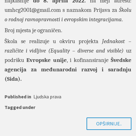
najkasnije
do 8. aprila 2022.
na mejl adresu:
umhcg2001@gmail.com
s naznakom Prijava za
Školu
o rodnoj ravnopravnosti i evropskim integracijama
.
Broj mjesta je ograničen.
Škola se realizuje u okviru projekta
Jednakost –
različite i vidljive (Equality – diverse and visible)
uz
podršku
Evropske unije
, i kofinansiranje
Švedske
agencija za međunarodni razvoj i saradnju
(Sida).
Published in
Ljudska prava
Tagged under
OPŠIRNIJE..