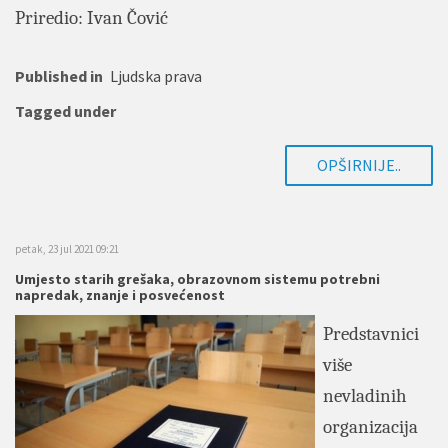
Priredio: Ivan Čović
Published in
Ljudska prava
Tagged under
OPŠIRNIJE..
petak, 23 jul 2021 09:21
Umjesto starih grešaka, obrazovnom sistemu potrebni
napredak, znanje i posvećenost
Predstavnici
više
nevladinih
organizacija