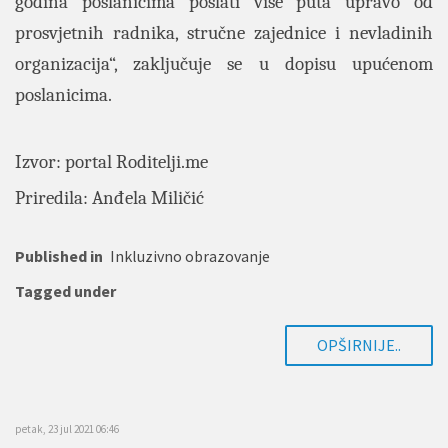
godina poslanicima poslati više puta upravo od
prosvjetnih radnika, stručne zajednice i nevladinih
organizacija“, zaključuje se u dopisu upućenom
poslanicima.
Izvor: portal
Roditelji.me
Priredila: Anđela Miličić
Published in
Inkluzivno obrazovanje
Tagged under
OPŠIRNIJE..
petak, 23 jul 2021 06:46