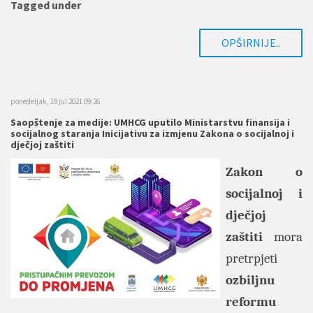
Tagged under
OPŠIRNIJE..
ponedeljak, 19 jul 2021 09:26
Saopštenje za medije: UMHCG uputilo Ministarstvu finansija i
socijalnog staranja Inicijativu za izmjenu Zakona o socijalnoj i
dječjoj zaštiti
Zakon o
socijalnoj i
dječjoj
zaštiti
mora
pretrpjeti
ozbiljnu
reformu