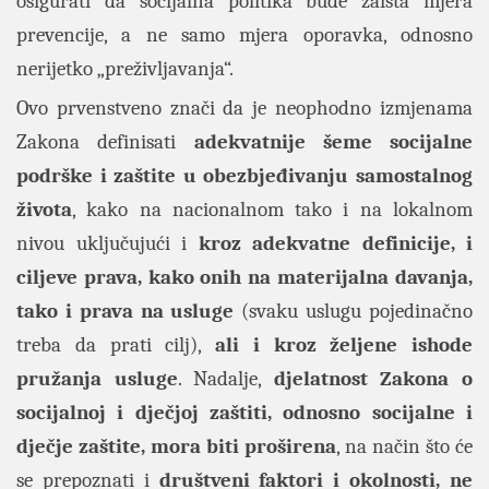
osigurati da socijalna politika bude zaista mjera
prevencije, a ne samo mjera oporavka, odnosno
nerijetko „preživljavanja“.
Ovo prvenstveno znači da je neophodno izmjenama
Zakona definisati
adekvatnije šeme socijalne
podrške i zaštite u obezbjeđivanju samostalnog
života
, kako na nacionalnom tako i na lokalnom
nivou uključujući i
kroz adekvatne definicije, i
ciljeve prava, kako onih na materijalna davanja,
tako i prava na usluge
(svaku uslugu pojedinačno
treba da prati cilj),
ali i kroz željene ishode
pružanja usluge
. Nadalje,
djelatnost Zakona o
socijalnoj i dječjoj zaštiti, odnosno socijalne i
dječje zaštite, mora biti proširena
, na način što će
se prepoznati i
društveni faktori i okolnosti, ne