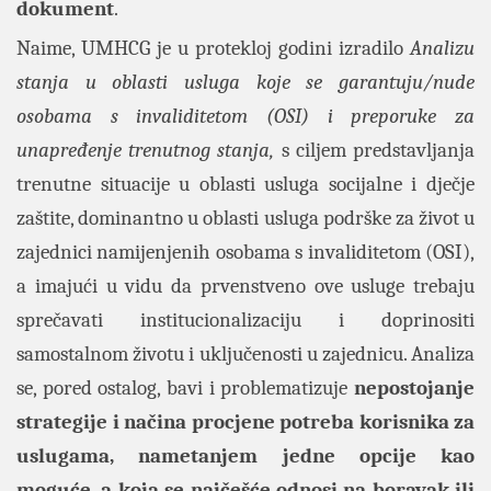
dokument
.
Naime, UMHCG je u protekloj godini izradilo
Analizu
stanja u oblasti usluga koje se garantuju/nude
osobama s invaliditetom (OSI) i preporuke za
unapređenje trenutnog stanja,
s ciljem predstavljanja
trenutne situacije u oblasti usluga socijalne i dječje
zaštite, dominantno u oblasti usluga podrške za život u
zajednici namijenjenih osobama s invaliditetom (OSI),
a imajući u vidu da prvenstveno ove usluge trebaju
sprečavati institucionalizaciju i doprinositi
samostalnom životu i uključenosti u zajednicu. Analiza
se, pored ostalog, bavi i problematizuje
nepostojanje
strategije i načina procjene potreba korisnika za
uslugama, nametanjem jedne opcije kao
moguće, a koja se najčešće odnosi na boravak ili