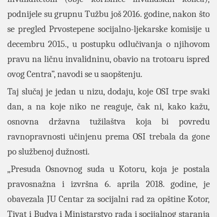
podnijele su grupnu Tužbu još 2016. godine, nakon što
se pregled Prvostepene socijalno-ljekarske komisije u
decembru 2015., u postupku odlučivanja o njihovom
pravu na ličnu invalidninu, obavio na trotoaru ispred
ovog Centra”, navodi se u saopštenju.
Taj slučaj je jedan u nizu, dodaju, koje OSI trpe svaki
dan, a na koje niko ne reaguje, čak ni, kako kažu,
osnovna državna tužilaštva koja bi povredu
ravnopravnosti učinjenu prema OSI trebala da gone
po službenoj dužnosti.
„Presuda Osnovnog suda u Kotoru, koja je postala
pravosnažna i izvršna 6. aprila 2018. godine, je
obavezala JU Centar za socijalni rad za opštine Kotor,
Tivat i Budva i Ministarstvo rada i socijalnog staranja