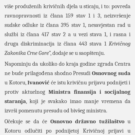
više produženih krivičnih djela u sticaju, i to: povreda
ravnopravnosti iz člana 159 stav 1 i 3, neizvršenje
sudske odluke iz člana 395 stav 1, nesavjestan rad u
službi iz člana 417 stav 2 a u vezi stava 1, i rasna i
druga diskriminacija iz člana 443 stava 1
Krivičnog
Zakonika Crne Gore
”, dodaje se u saopštenju.
Napominju da ukoliko do kraja godine zgrada Centra
ne bude prilagođena shodno Presudi
Osnovnog suda
u Kotoru,
Ivanović
će istu krivičnu prijavu podnijeti i
protiv aktuelnog
Ministra finansija i socijalnog
staranja
, koji je svakako imao manje vremena da
izvrši pomenutu presudu od bivšeg ministra.
Očekuje se da će
Osnovno državno tužilaštvo
u
Kotoru odlučiti po podnijetoj Krivičnoj prijavi u