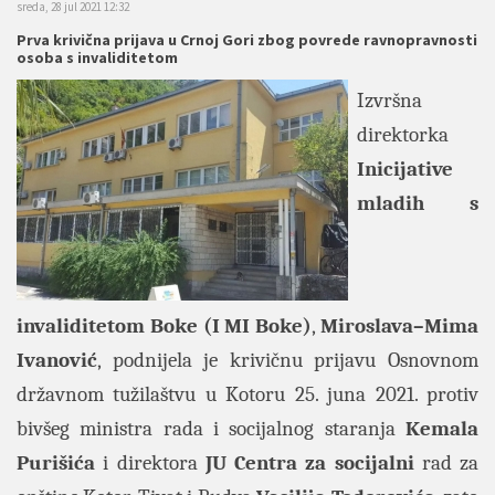
sreda, 28 jul 2021 12:32
Prva krivična prijava u Crnoj Gori zbog povrede ravnopravnosti
osoba s invaliditetom
Izvršna
direktorka
Inicijative
mladih s
invaliditetom Boke (I MI Boke)
,
Miroslava–Mima
Ivanović
, podnijela je krivičnu prijavu Osnovnom
državnom tužilaštvu u Kotoru 25. juna 2021. protiv
bivšeg ministra rada i socijalnog staranja
Kemala
Purišića
i direktora
JU Centra za socijalni
rad za