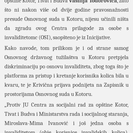
opštine Kotor, Tivat i Budva
Vasilija Todorovića
, zato
što ni nakon više od dvije godine pravosnažnosti
presude Osnovnog suda
u Kotoru, nijesu učinili ništa
da zgradu ovog Centra prilagode za osobe s
invaliditetomc (OSI), saopšteno je iz Inicijative.
Kako navode, tom prilikom je i od strane samog
Osnovnog državnog tužilaštva u Kotoru pretpjela
diskriminaciju po osnovu invaliditeta, zbog toga što je
platforma za pristup i kretanje korisnika kolica bila u
kvaru, te je Krivična prijava podnijeta na Zapisnik u
prostorijama Osnovnog suda u Kotoru.
„Protiv JU Centra za socijalni rad za opštine Kotor,
Tivat i Budva i Ministarstva rada i socijalnog staranja,
Miroslava-Mima Ivanović i još jedna osoba s
invaliditetom (obje korisnice invalidskih kolica),