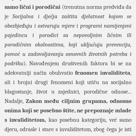
samo lični i porodični
(trenutna norma predviđa da
je
Socijalna i dječja zaštita djelatnost kojom se
obezbjeđuju i ostvaruju mjere i programi namijenjeni
pojedincu i porodici sa nepovoljnim ličnim ili
porodičnim okolnostima, koji uključuju prevenciju,
pomoć u zadovoljavanju osnovnih životnih potreba i
podršku
). Navođenjem društvenih faktora bi se na
adekvatniji način obuhvatio
fenomen invaliditeta
,
ali i brojni drugi fenomeni koji utiču na socijalno
blagostanje, život u zajednici, porodične odnose...
Nadalje,
Zakon među ciljnim grupama, odnosno
onima koji se posebno štite, ne prepoznaje mlade
s invaliditetom,
kao posebnu kategoriju, već samo
djecu, odrasle i stare s invaliditetom, zbog čega je isti