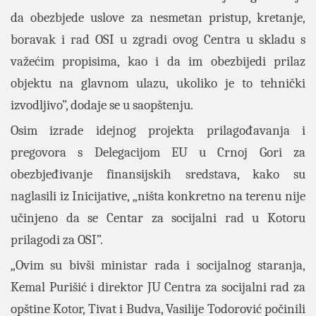
da obezbjede uslove za nesmetan pristup, kretanje,
boravak i rad OSI u zgradi ovog Centra u skladu s
važećim propisima, kao i da im obezbijedi prilaz
objektu na glavnom ulazu, ukoliko je to tehnički
izvodljivo”, dodaje se u saopštenju.
Osim izrade idejnog projekta prilagođavanja i
pregovora s Delegacijom EU u Crnoj Gori za
obezbjeđivanje finansijskih sredstava, kako su
naglasili iz Inicijative, „ništa konkretno na terenu nije
učinjeno da se Centar za socijalni rad u Kotoru
prilagodi za OSI”.
„Ovim su bivši ministar rada i socijalnog staranja,
Kemal Purišić i direktor JU Centra za socijalni rad za
opštine Kotor, Tivat i Budva, Vasilije Todorović počinili