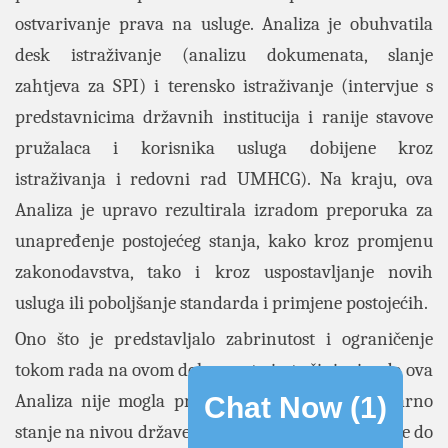
ostvarivanje prava na usluge. Analiza je obuhvatila
desk istraživanje (analizu dokumenata, slanje
zahtjeva za SPI) i terensko istraživanje (intervjue s
predstavnicima državnih institucija i ranije stavove
pružalaca i korisnika usluga dobijene kroz
istraživanja i redovni rad UMHCG). Na kraju, ova
Analiza je upravo rezultirala izradom preporuka za
unapređenje postojećeg stanja, kako kroz promjenu
zakonodavstva, tako i kroz uspostavljanje novih
usluga ili poboljšanje standarda i primjene postojećih.
Ono što je predstavljalo zabrinutost i ograničenje
tokom rada na ovom dokumentu jeste činjenica da ova
Analiza nije mogla predstaviti u potpunosti stvarno
Chat Now (
1
)
stanje na nivou države i lokalnih samouprava jer je do