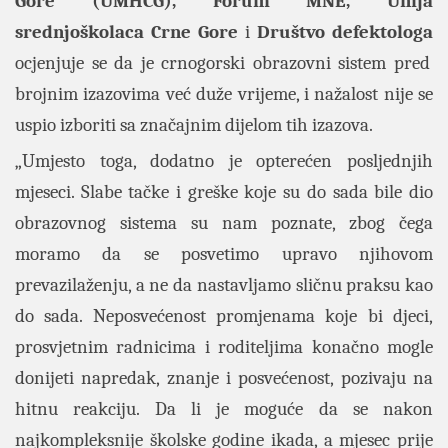
Gore (UMHCG), Forum MNE, Unija
srednjoškolaca Crne Gore
i
Društvo defektologa
ocjenjuje se da je crnogorski obrazovni sistem pred
brojnim izazovima već duže vrijeme, i nažalost nije se
uspio izboriti sa značajnim dijelom tih izazova.
„Umjesto toga, dodatno je opterećen posljednjih
mjeseci. Slabe tačke i greške koje su do sada bile dio
obrazovnog sistema su nam poznate, zbog čega
moramo da se posvetimo upravo njihovom
prevazilaženju, a ne da nastavljamo sličnu praksu kao
do sada. Neposvećenost promjenama koje bi djeci,
prosvjetnim radnicima i roditeljima konačno mogle
donijeti napredak, znanje i posvećenost, pozivaju na
hitnu reakciju. Da li je moguće da se nakon
najkompleksnije školske godine ikada, a mjesec prije