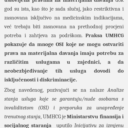
uslovljena pravima na materijalna davanja
dok
god su ista, kao što je sada slučaj, jako restriktivna i
zasnovana isključivo na medicinskim indikacijama,
već trebaju biti zasnovana na prethodnoj procjeni
potreba i zahtjeva za podrškom.
Praksa UMHCG
pokazuje da mnoge OSI koje ne mogu ostvariti
prava na materijalna davanja imaju potrebu za
različitim uslugama u zajednici, a da
neobezbjeđivanje tih usluga dovodi do
isključenosti i diskriminacije.
Zbog navedenog, pozivajući se na nalaze
Analize
stanja usluga koje se garantuju/nude osobama s
invaliditetom (OSI) i preporuka za unapređenje
trenutnog stanja
, UMHCG je
Ministarstvu finansija i
socijalnog staranja
uputilo
Inicijativu za izmjenu