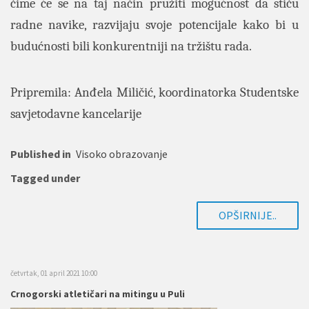
čime će se na taj način pružiti mogućnost da stiču
radne navike, razvijaju svoje potencijale kako bi u
budućnosti bili konkurentniji na tržištu rada.
Pripremila: Anđela Miličić, koordinatorka Studentske
savjetodavne kancelarije
Published in
Visoko obrazovanje
Tagged under
OPŠIRNIJE..
četvrtak, 01 april 2021 10:00
Crnogorski atletičari na mitingu u Puli