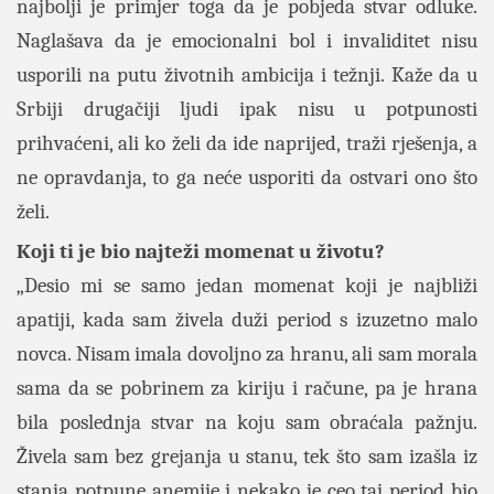
najbolji je primjer toga da je pobjeda stvar odluke.
Naglašava da je emocionalni bol i invaliditet nisu
usporili na putu životnih ambicija i težnji. Kaže da u
Srbiji drugačiji ljudi ipak nisu u potpunosti
prihvaćeni, ali ko želi da ide naprijed, traži rješenja, a
ne opravdanja, to ga neće usporiti da ostvari ono što
želi.
Koji ti je bio najteži momenat u životu?
„Desio mi se samo jedan momenat koji je najbliži
apatiji, kada sam živela duži period s izuzetno malo
novca. Nisam imala dovoljno za hranu, ali sam morala
sama da se pobrinem za kiriju i račune, pa je hrana
bila poslednja stvar na koju sam obraćala pažnju.
Živela sam bez grejanja u stanu, tek što sam izašla iz
stanja potpune anemije i nekako je ceo taj period bio