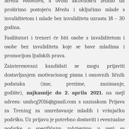
Mrežu volontera
, a ovom aktivnošću želimo da
proširimo postojeću
Mrežu
i uključimo mlade s
invaliditetom i mlade bez invaliditeta uzrasta 18 – 30
godina.
Fasilitatori i treneri će biti osobe s invaliditetom i
osobe bez invaliditeta koje se bave mladima i
promocijom ljudskih prava.
Zainteresovani kandidati se mogu prijaviti
dostavljanjem motivacionog pisma i osnovnih ličnih
podataka (ime, prezime, zanimanje,
godište),
najkasnije do 2. aprila 2021.
na mejl
adresu
:
umhcg2016@gmail.com
s naznakom Prijava
za Trening za umrežavanje mladih i vršnjačku
podršku. Uz prijavu je potrebno dostaviti i eventualne
podatke o specifičnim zahtjevima u vezi sa