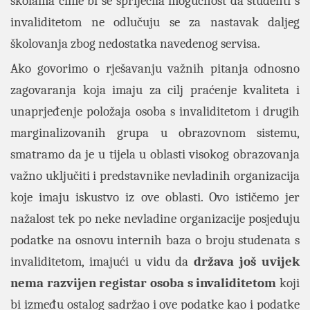
školama čime bi se spriječila mogućnost da studenti s
invaliditetom ne odlučuju se za nastavak daljeg
školovanja zbog nedostatka navedenog servisa.
Ako govorimo o rješavanju važnih pitanja odnosno
zagovaranja koja imaju za cilj praćenje kvaliteta i
unaprjeđenje položaja osoba s invaliditetom i drugih
marginalizovanih grupa u obrazovnom sistemu,
smatramo da je u tijela u oblasti visokog obrazovanja
važno uključiti i predstavnike nevladinih organizacija
koje imaju iskustvo iz ove oblasti. Ovo ističemo jer
nažalost tek po neke nevladine organizacije posjeduju
podatke na osnovu internih baza o broju studenata s
invaliditetom, imajući u vidu da
država još uvijek
nema razvijen registar osoba s invaliditetom
koji
bi između ostalog sadržao i ove podatke kao i podatke