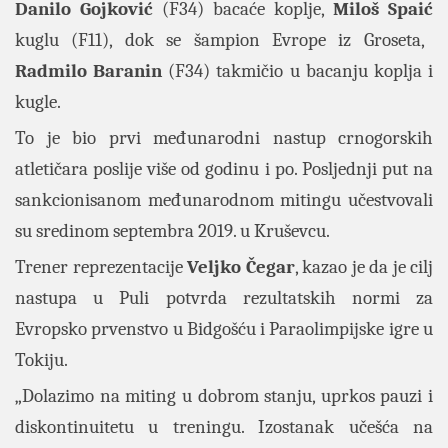
Danilo Gojković
(F34) bacaće koplje,
Miloš Spaić
kuglu (F11), dok se šampion Evrope iz Groseta,
Radmilo Baranin
(F34) takmičio u bacanju koplja i
kugle.
To je bio prvi međunarodni nastup crnogorskih
atletičara poslije više od godinu i po. Posljednji put na
sankcionisanom međunarodnom mitingu učestvovali
su sredinom septembra 2019. u Kruševcu.
Trener reprezentacije
Veljko Čegar
, kazao je da je cilj
nastupa u Puli potvrda rezultatskih normi za
Evropsko prvenstvo u Bidgošću i Paraolimpijske igre u
Tokiju.
„Dolazimo na miting u dobrom stanju, uprkos pauzi i
diskontinuitetu u treningu. Izostanak učešća na