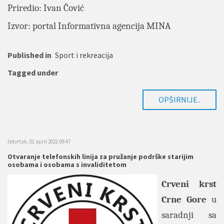
Priredio: Ivan Čović
Izvor: portal
Informativna agencija MINA
Published in
Sport i rekreacija
Tagged under
OPŠIRNIJE..
četvrtak, 01 april 2021 09:47
Otvaranje telefonskih linija za pružanje podrške starijim
osobama i osobama s invaliditetom
Crveni krst
Crne Gore
u
saradnji sa