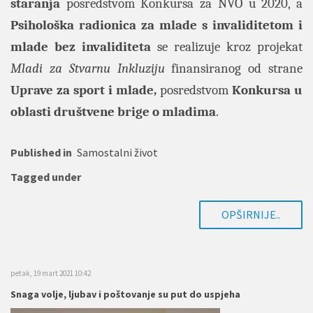
staranja
posredstvom Konkursa za NVO u 2020, a
Psihološka radionica za mlade s invaliditetom i
mlade bez invaliditeta
se realizuje kroz projekat
Mladi za Stvarnu Inkluziju
finansiranog od strane
Uprave za sport i mlade,
posredstvom
Konkursa u
oblasti društvene brige o mladima
.
Published in
Samostalni život
Tagged under
OPŠIRNIJE..
petak, 19 mart 2021 10:42
Snaga volje, ljubav i poštovanje su put do uspjeha