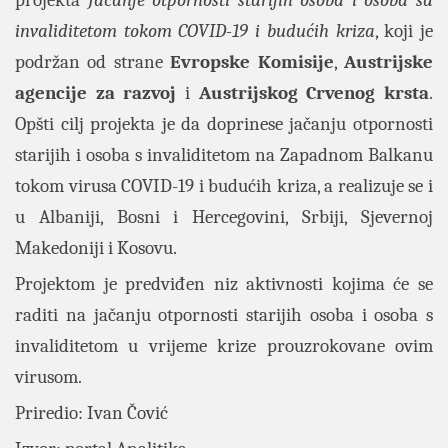
projekta
Jačanje otpornosti starijih osoba i osoba sa
invaliditetom tokom COVID-19
i budućih kriza
, koji je
podržan od strane
Evropske Komisije
,
Austrijske
agencije za razvoj
i
Austrijskog Crvenog krsta
.
Opšti cilj projekta je da doprinese jačanju otpornosti
starijih i osoba s invaliditetom na Zapadnom Balkanu
tokom virusa COVID-19 i budućih kriza, a realizuje se i
u Albaniji, Bosni i Hercegovini, Srbiji, Sjevernoj
Makedoniji i Kosovu.
Projektom je predviđen niz aktivnosti kojima će se
raditi na jačanju otpornosti starijih osoba i osoba s
invaliditetom u vrijeme krize prouzrokovane ovim
virusom.
Priredio: Ivan Čović