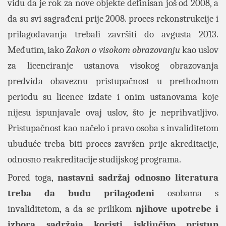
vidu da je rok za nove objekte definisan još od 2008, a
da su svi sagrađeni prije 2008. proces rekonstrukcije i
prilagođavanja trebali završiti do avgusta 2013.
Međutim, iako
Zakon o visokom obrazovanju
kao uslov
za licenciranje ustanova visokog obrazovanja
predviđa obaveznu pristupačnost u prethodnom
periodu su licence izdate i onim ustanovama koje
nijesu ispunjavale ovaj uslov, što je neprihvatljivo.
Pristupačnost kao načelo i pravo osoba s invaliditetom
ubuduće treba biti proces završen prije akreditacije,
odnosno reakreditacije studijskog programa.
Pored toga,
nastavni sadržaj odnosno literatura
treba da budu prilagođeni
osobama s
invaliditetom, a da se prilikom
njihove upotrebe i
izbora sadržaja koristi isključivo pristup