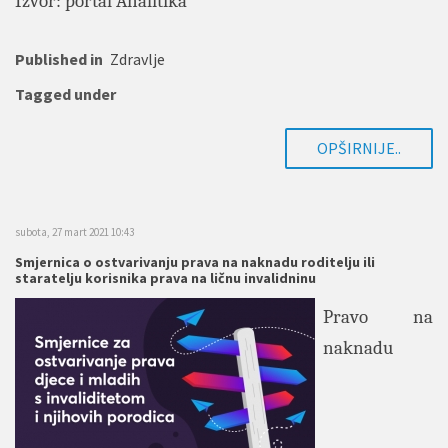
Izvor: portal
Analitika
Published in
Zdravlje
Tagged under
OPŠIRNIJE..
subota, 27 mart 2021 10:43
Smjernica o ostvarivanju prava na naknadu roditelju ili
staratelju korisnika prava na ličnu invalidninu
Pravo na
naknadu