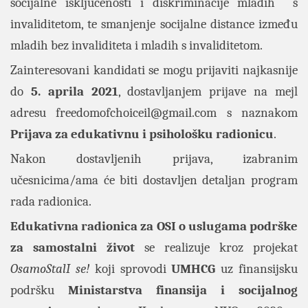
socijalne isključenosti i diskriminacije mladih s
invaliditetom, te smanjenje socijalne distance između
mladih bez invaliditeta i mladih s invaliditetom.
Zainteresovani kandidati se mogu prijaviti najkasnije
do
5. aprila 2021
, dostavljanjem prijave na mejl
adresu
freedomofchoiceil@gmail.com
s naznakom
Prijava za edukativnu i psihološku radionicu
.
Nakon dostavljenih prijava, izabranim
učesnicima/ama će biti dostavljen detaljan program
rada radionica.
Edukativna radionica za OSI o uslugama podrške
za samostalni život
se realizuje kroz projekat
OsamoStalI se!
koji sprovodi
UMHCG
uz finansijsku
podršku
Ministarstva finansija i socijalnog