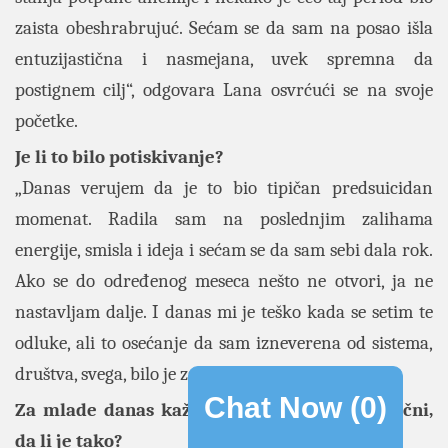
zaista obeshrabrujuć. Sećam se da sam na posao išla
entuzijastična i nasmejana, uvek spremna da
postignem cilj“, odgovara Lana osvrćući se na svoje
početke.
Je li to bilo potiskivanje?
„Danas verujem da je to bio tipičan predsuicidan
momenat. Radila sam na poslednjim zalihama
energije, smisla i ideja i sećam se da sam sebi dala rok.
Ako se do određenog meseca nešto ne otvori, ja ne
nastavljam dalje. I danas mi je teško kada se setim te
odluke, ali to osećanje da sam izneverena od sistema,
društva, svega, bilo je zaista jako.“
Chat Now (
0
)
Za mlade danas kažu da su generalno apatični,
da li je tako?