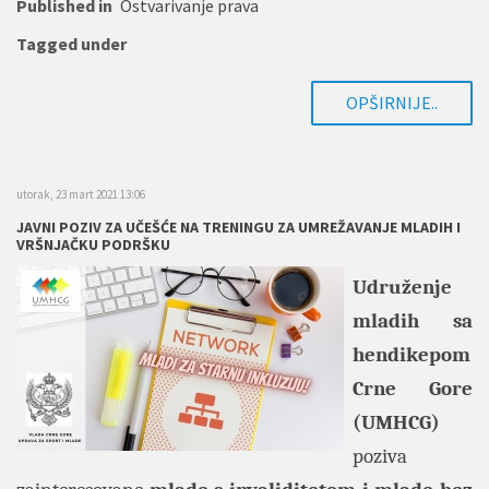
Published in
Ostvarivanje prava
Tagged under
OPŠIRNIJE..
utorak, 23 mart 2021 13:06
JAVNI POZIV ZA UČEŠĆE NA TRENINGU ZA UMREŽAVANJE MLADIH I
VRŠNJAČKU PODRŠKU
Udruženje
mladih sa
hendikepom
Crne Gore
(UMHCG)
poziva