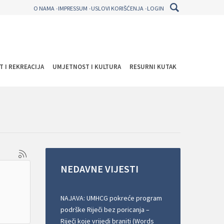
O NAMA
IMPRESSUM
USLOVI KORIŠĆENJA
LOGIN
T I REKREACIJA
UMJETNOST I KULTURA
RESURNI KUTAK
NEDAVNE
VIJESTI
NAJAVA: UMHCG pokreće program
podrške Riječi bez poricanja –
Riječi koje vrijedi braniti (Words