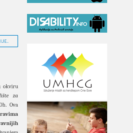
JE..
 okviru
lište za
00h. Ova
pravima
avnijih
ivanjem