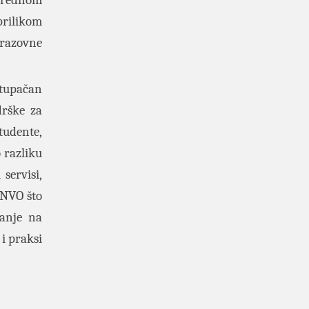
arednom
rilikom
brazovne
stupačan
drške za
tudente,
 razliku
servisi,
 NVO što
ranje na
i praksi