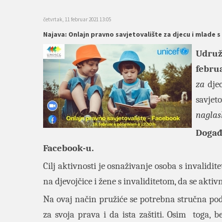
četvrtak, 11 februar 2021 13:05
Najava: Onlajn pravno savjetovalište za djecu i mlade s
Udru
februa
za
dje
savjet
naglas
Događ
Facebook-u.
Cilj aktivnosti je osnaživanje osoba s invalidi
na djevojčice i žene s invaliditetom, da se aktiv
Na ovaj način pružiće se potrebna stručna podr
za svoja prava i da ista zaštiti. Osim toga, 