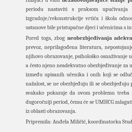
Imajući u vidu
nezadovoljavajuće stanje p
periodu nastaviti s praksom upućivanja i
izgradnje/rekonstrukcije vrtića i škola odn
ustanove bile pristupačne djeci i učenicima s i
Pored toga, zbog
neobezbjeđivanja adekvat
prevoz, neprilagođena literatura, nepostojan
njihovo obrazovanje, psihološko osnaživanje uč
a često njeno neadekvatno obezbjeđivanje za uč
između upisanih učenika i onih koji se odluču
nažalost, se ne obezbjeđuju ili se obezbjeđuju
svakako pokazuje da ovom problemu treba pr
dugoročniji period, čemu će se UMHCG zalagat
iz oblasti obrazovanja.
Pripremila: Anđela Miličić, koordinatorka Stu