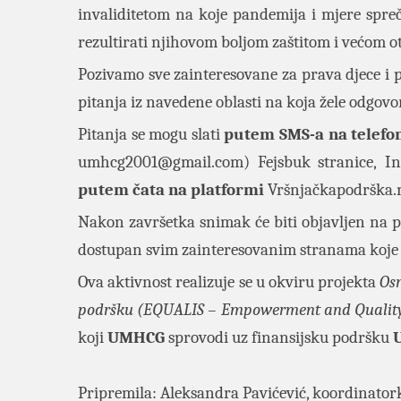
invaliditetom na koje pandemija i mjere spre
rezultirati njihovom boljom zaštitom i većom 
Pozivamo sve zainteresovane za prava djece i
pitanja iz navedene oblasti na koja žele odgovo
Pitanja se mogu slati
putem SMS-a na telefon
umhcg2001@gmail.com
)
Fejsbuk stranice
,
In
putem čata na platformi
Vršnjačkapodrška
Nakon završetka snimak će biti objavljen na 
dostupan svim zainteresovanim stranama koje b
Ova aktivnost realizuje se u okviru projekta
Osn
podršku (EQUALIS – Empowerment and Quality 
koji
UMHCG
sprovodi uz finansijsku podršku
U
Pripremila: Aleksandra Pavićević, koordinator