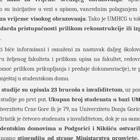
što su inicijative u vezi s upisom, vanrednim polaganjem 
 za vrijeme visokog obrazovanja
. Tako je UMHCG u to
ndarda pristupačnosti prilikom rekonstrukcije ili i
e
.
i biće informisani i osnaženi za nastavak daljeg školov
 željenog fakulteta i prilikom upisa na fakultet, redovn
pomoć prilikom prikupljanja i predaje dokumentacije), te 
 smještaj u studentskom domu.
a
studije su upisala 23 brucoša s invaliditetom
, uz po
 studije po prvi put.
Ukupan broj studenata u bazi U
verzitetu Crne Gore ih je 79, na Univerzitetu Donja Goric
driatik je četvoro studenata s invaliditetom, dok je na sam
udentskim domovima u Podgorici i Nikšiću ostvaril
odnosno
stipendiju od strane Ministarstva prosvjete,