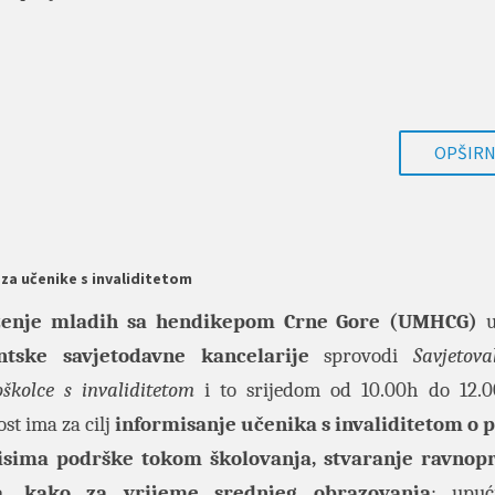
OPŠIRNI
za učenike s invaliditetom
enje mladih sa hendikepom Crne Gore (UMHCG)
u
ntske savjetodavne kancelarije
sprovodi
Savjetova
oškolce s invaliditetom
i to srijedom od 10.00h do 12.
st ima za cilj
informisanje učenika s invaliditetom o 
visima podrške tokom školovanja, stvaranje ravnopr
a, kako za vrijeme srednjeg obrazovanja
: upuć