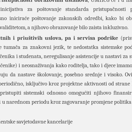
ristupačnosti obrazovnih ustanova
, UMHCG će i u n
nicijativa za poštovanje standarda pristupačnosti p
osno iniciraće poštovanje zakonskih odredbi, kako bi o
nvaliditetom, a njihovo obrazovanje bilo zaista inkluzivno.
nih i priuštivih uslova, pa i servisa podrške
(pri
je tumača za znakovni jezik, te nedostatka sistemske po
enika i studenata, neregulisanje asistencije u nastavi za s
enike) i neosnaživanja kako roditelja, tako i djece imamo
ju da nastave školovanje, posebno srednje i visoko. Ovi 
 periodično, isključivo kroz projektne aktivnosti od strane
istupiti sistemski odnosno omogućiti njihovo finansi
i u narednom periodu kroz zagovaranje promjene politika 
dentske savjetodavne kancelarije