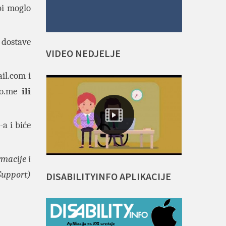
bi moglo
dostave
VIDEO
NEDJELJE
il.com
i
fo.me
ili
 i biće
rmacije i
Support)
DISABILITYINFO
APLIKACIJE