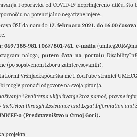
čavanja i oporavka od COVID-19 neprimjereno utiču, što 
otpornošću na potencijalno negativne mjere.
 prava OSI da nam do
17. februara 2021.
do 16.00 časova
re.
: 069/385-981 i 067/801-761, e-maila
(
umhcg2016@ma
stagram naloga
,
putem čata na portalu
DisabilityIn
.me
(po sopstvenom izboru zainteresovanih).
platformi
Vršnjačkapodrška.me
i YouTube stranici UMHCG-a
i mogle pronaći odgovore na svoja pitanja.
aživanje i kvalitetno uključivanje kroz pomoć, pravne info
inclUsion through Assistance and Legal Information and 
NICEF-a (Predstavništvo u Crnoj Gori).
ka projekta