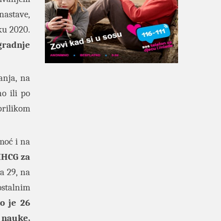
nastave,
ku 2020.
zgradnje
anja, na
o ili po
prilikom
moć i na
MHCG za
a 29, na
ostalnim
o je 26
 nauke,