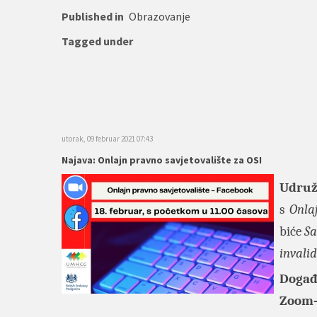
Published in
Obrazovanje
Tagged under
utorak, 09 februar 2021 07:43
Najava: Onlajn pravno savjetovalište za OSI
Udruž
s
Onla
biće
Sa
invali
Događa
Zoom-