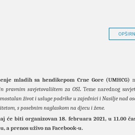
OPŠIRNI
enje mladih sa hendikepom Crne Gore (UMHCG)
n
jn pravnim savjetovalištem za OSI
.
Teme narednog savjet
mostalan život i usluge podrške u zajednici i
Nasilje nad o
ditetom, s posebnim naglaskom na djecu i žene
.
j će biti organizovan 18. februara 2021, u 11.00 č
u, a prenos uživo na Facebook-u.