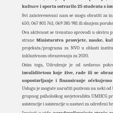
kulture i sporta ostvarilo 25 studenta s in
Svi zainteresovani nam se mogu obratiti za i
650; 067 801 761; 069 385 981 ili slanjem poruk
Ova aktivnost se trenutno sprovodi u okviru 
strane
Ministarstva prosvjete, nauke, kul
projekata/programa za NVO u oblasti institu
inkluzivnom obrazovanju za 2020.
Osim toga, Udruženje je od nedavno pok
invaliditetom koje žive, rade ili se obra
uspostavljanje i finansiranje očekujem
Uslugu je moguće naručiti pozivom na neki od b
grupnog psihološkog savjetovališta UMHCG pruž
asistencije i asistencije u nastavi za određeni b