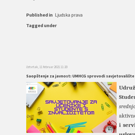
Published in
Ljudska prava
Tagged under
četvrtak, 11 februar 2021 11:20
Saopštenje za javnost: UMHCG sprovodi savjetovalište 
Udruž
Stude
srednj
aktivno
i ser
uslov