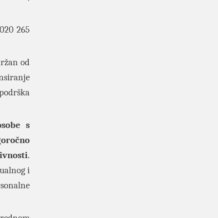
 020 265
održan od
nsiranje
 podrška
osobe s
goročno
ivnosti
.
ualnog i
rsonalne