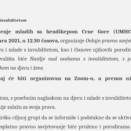
 invaliditetom
ženje mladih sa hendikepom Crne Gore (UMHCG
ra 2021, u 12.30 časova,
organizuje
Onlajn pravno savjet
cu i mlade s invaliditetom, kao i članove njihovih porodi
ovališta biće
Nasilje nad osobama s invaliditetom, s 
kom na djecu i žene
.
aj će biti organizovan na Zoom-u, a prenos u
tetom, s posebnim naglaskom na djecu i mlade s invaliditeto
nije zalažu za svoja prava.
ška ciljnoj grupi da se informiše i podstakne da se aktivn
besplatno pravno savjetovanje biće pruženo i porodicama