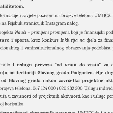
validitetom
.
nformacije i savjete pozivom na brojeve telefona UMHCG:
e na
Fejsbuk stranicu
ili
Instagram nalog
.
projekta
Nauči – primijeni promijeni
, koji je finansijski p
ture i sporta
, kroz konkurs
Inkluzija na djelu
za fina
cionalnog i vaninstitucionalnog obrazovanja-podoblast
renulo i
uslugu prevoza "od vrata do vrata" za 
zuju na teritoriji Glavnog grada Podgorica, čije du
o od Glavnog grada nakon završetka projektne akt
rojeva telefona: 067 124 000 i 020 282 300. Uslugu individ
a u zavisnosti od projektnih aktivnosti, kao i usluge pe
roj korisnika.