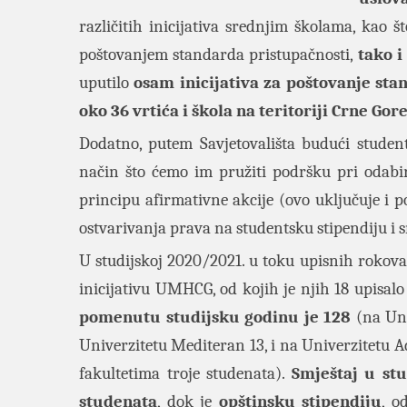
različitih inicijativa srednjim školama, kao 
poštovanjem standarda pristupačnosti,
tako i
uputilo
osam inicijativa za poštovanje sta
oko 36 vrtića i škola na teritoriji Crne Gor
Dodatno, putem Savjetovališta budući student
način što ćemo im pružiti podršku pri odabiru
principu afirmativne akcije (ovo uključuje i 
ostvarivanja prava na studentsku stipendiju i
U studijskoj 2020/2021. u toku upisnih rokov
inicijativu UMHCG, od kojih je njih 18 upisalo
pomenutu studijsku godinu je 128
(na Uni
Univerzitetu Mediteran 13, i na Univerzitetu A
fakultetima troje studenata).
Smještaj u st
studenata
, dok je
opštinsku stipendiju
, 