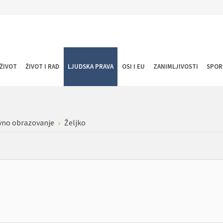
ŽIVOT
ŽIVOT I RAD
LJUDSKA PRAVA
OSI I EU
ZANIMLJIVOSTI
SPOR
vno obrazovanje
Željko