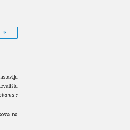
JE..
astavlja
ovališta
sobama s
asova na