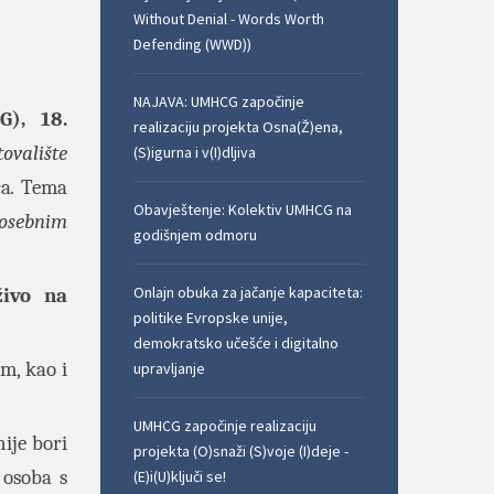
Without Denial - Words Worth
Defending (WWD))
NAJAVA: UMHCG započinje
), 18.
realizaciju projekta Osna(Ž)ena,
ovalište
(S)igurna i v(I)dljiva
ca
.
Tema
Obavještenje: Kolektiv UMHCG na
posebnim
godišnjem odmoru
Onlajn obuka za jačanje kapaciteta:
živo na
politike Evropske unije,
demokratsko učešće i digitalno
m, kao i
upravljanje
UMHCG započinje realizaciju
ije bori
projekta (O)snaži (S)voje (I)deje -
 osoba s
(E)i(U)ključi se!