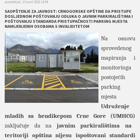
ponedeljak, 15 mart 2021 14:04
SAOPŠTENJE ZA JAVNOST: CRNOGORSKE OPŠTINE DA PRISTUPE
DOSLJEDNOM POŠTOVANJU ODLUKA O JAVNIM PARKIRALIŠTIMA I
POŠTOVANJU STANDARDA PRISTUPAČNOSTI PARKING MJESTA
NAMIJENJENIH OSOBAMA S INVALIDITETOM
Na osnovu
sprovedenog
mapiranja i
monitoringa
postojećih
parking
mjesta
Udruženje
mladih sa hendikepom Crne Gore (UMHCG)
zaključuje da na
javnim parkiralištima na
teritoriji opština nijesu ispoštovani standardi