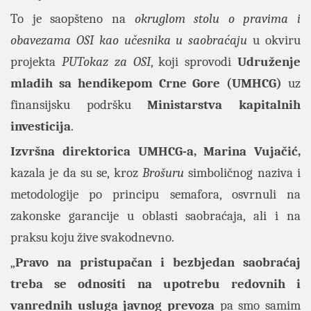
To je saopšteno na
okruglom stolu o pravima i
obavezama OSI kao učesnika u saobraćaju
u okviru
projekta
PUTokaz za OSI
, koji sprovodi
Udruženje
mladih sa hendikepom Crne Gore (UMHCG)
uz
finansijsku podršku
Ministarstva kapitalnih
investicija
.
Izvršna direktorica UMHCG-a, Marina Vujačić,
kazala je da su se, kroz
Brošuru
simboličnog naziva i
metodologije po principu semafora, osvrnuli na
zakonske garancije u oblasti saobraćaja, ali i na
praksu koju žive svakodnevno.
„
Pravo na pristupačan i bezbjedan saobraćaj
treba se odnositi na upotrebu redovnih i
vanrednih usluga javnog prevoza
pa smo samim