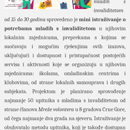
mladih s
invaliditetom
od 15 do 30 godina
sprovedeno je
mini istraživanje o
potrebama mladih s invaliditetom
u njihovim
lokalnim zajednicama, preprekama s kojima se
suočavaju i mogućim rješenjima ovih izazova,
uključujući i dostupnost i pristupačnost postojećih
servisa i aktivnosti koje se organizuju u njihovim
zajednicama: školama, omladinskim centrima i
klubovima, od strane lokalnih samouprava i drugih
subjekata. Projektom je planirano sprovođenje
najmanje 50 upitnika s mladima s invaliditetom od
strane članova
Mreže volontera
u 8 gradova Crne Gore,
od čega najmanje dva grada na sjeveru
.
Istraživanje je
obuhvatalo metodu upitnika, koji je takođe dostupan