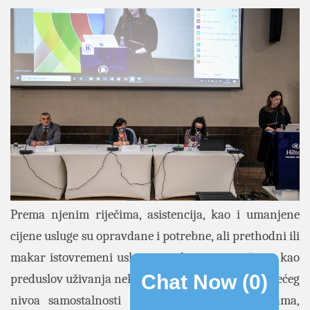
Prema njenim riječima, asistencija, kao i umanjene
cijene usluge su opravdane i potrebne, ali prethodni ili
makar istovremeni uslov mora biti pristupačnost kao
Chat Now (
0
)
preduslov uživanja nekog prava i omogućavanja većeg
nivoa samostalnosti u pristupu javnim uslugama,