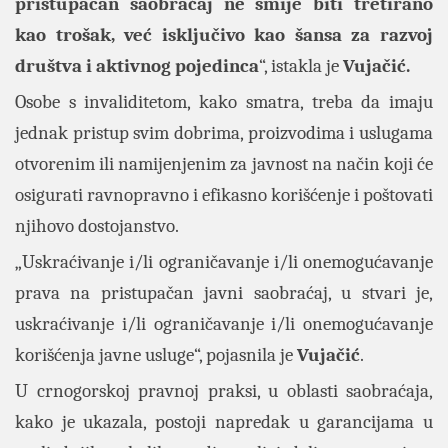
pristupačan saobraćaj ne smije biti tretirano
kao trošak, već isključivo kao šansa za razvoj
društva i aktivnog pojedinca
“, istakla je
Vujačić.
Osobe s invaliditetom, kako smatra, treba da imaju
jednak pristup svim dobrima, proizvodima i uslugama
otvorenim ili namijenjenim za javnost na način koji će
osigurati ravnopravno i efikasno korišćenje i poštovati
njihovo dostojanstvo.
„Uskraćivanje i/li ograničavanje i/li onemogućavanje
prava na pristupačan javni saobraćaj, u stvari je,
uskraćivanje i/li ograničavanje i/li onemogućavanje
korišćenja javne usluge“, pojasnila je
Vujačić
.
U crnogorskoj pravnoj praksi, u oblasti saobraćaja,
kako je ukazala, postoji napredak u garancijama u