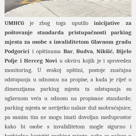
UMHCG
je zbog toga uputilo
inicijative za
poštovanje standarda pristupačnosti parking
mjesta za osobe s invaliditetom
Glavnom gradu
Podgorici
i opštinama
Bar
,
Budva
,
Nikšić, Bijelo
Polje i Herceg Novi
u okviru kojih je i sproveden
monitoring. U svakoj opštini, postoje značajna
odstupanja u odnosnu na propise, a kada je riječ o
dimenzijama parking mjesta ta odstupanja su
uglavnom veća u odnosu na propisane standarde;
parking mjesta se nerijetko nalaze duž saobraćajnice,
pa samim tim ne mogu imati dovoljan međuprostor
kako bi osobe s invaliditetom mogle sigurno i
bezbjedno koristiti parking mjesto, neka se nalaze u