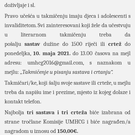
doživljaje i sl.
Pravo učešća u takmičenju imaju djeca i adolescenti s
invaliditetom. Svi zainteresovani koji žele da učestvuju
u literarnom takmičenju treba da
pošalju
sastav
dužine do 1500 riječi ili
crtež
do
ponedeljka,
10
. maja 2021.
do 13.00 časova na mejl
adresu:
umhcg2016@gmail.com
, s naznakom u
mejlu:
„Takmičenje u pisanju sastava i crtanju“.
Takmičari/ke, koji šalju svoje sastave ili crteže, u mejlu
treba da napišu ime i prezime, mjesto iz kojeg dolaze i
kontakt telefon.
Najbolja
tri sastava i tri crteža
biće izabrana od
strane tročlane Komisije UMHCG i biće nagrađen/a
nagradom u iznosu od
150,00€.