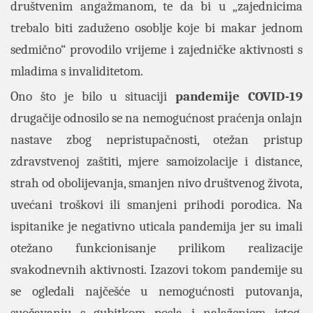
društvenim angažmanom, te da bi u „zajednicima
trebalo biti zaduženo osoblje koje bi makar jednom
sedmično“ provodilo vrijeme i zajedničke aktivnosti s
mladima s invaliditetom.
Ono što je bilo u situaciji
pandemije COVID-19
drugačije odnosilo se na nemogućnost praćenja onlajn
nastave zbog nepristupačnosti, otežan pristup
zdravstvenoj zaštiti, mjere samoizolacije i distance,
strah od obolijevanja, smanjen nivo društvenog života,
uvećani troškovi ili smanjeni prihodi porodica. Na
ispitanike je negativno uticala pandemija jer su imali
otežano funkcionisanje prilikom realizacije
svakodnevnih aktivnosti. Izazovi tokom pandemije su
se ogledali najčešće u nemogućnosti putovanja,
suočavanju s gubitkom posla i nalaženjem istog,